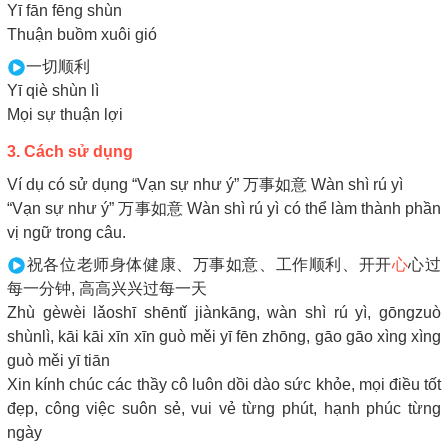
Yī fān fēng shùn
Thuận buồm xuôi gió
一切顺利
Yī qiè shùn lì
Mọi sự thuận lợi
3. Cách sử dụng
Ví dụ có sử dụng “Vạn sự như ý” 万事如意 Wàn shì rú yì
“Vạn sự như ý” 万事如意 Wàn shì rú yì có thể làm thành phần
vị ngữ trong câu.
祝各位老师身体健康、万事如意、工作顺利、开开
心
心过
每一分钟, 高高兴兴过每一天
Zhù gèwèi lǎoshī shēntǐ jiànkāng, wàn shì rú yì, gōngzuò
shùnlì, kāi kāi xīn xīn guò měi yī fēn zhōng, gāo gāo xìng xìng
guò měi yī tiān
Xin kính chúc các thầy cô luôn dồi dào sức khỏe, mọi điều tốt
đẹp, công việc suôn sẻ, vui vẻ từng phút, hạnh phúc từng
ngày