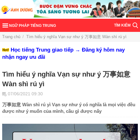
TÌM KIẾM
NGỮ PHÁP TIẾNG TRUNG
Trang chủ
/
Tìm hiểu ý nghĩa Vạn sự như ý 万事如意 Wàn shì rú yì
Học tiếng Trung giao tiếp → Đăng ký hôm nay
nhận ngay ưu đãi
Tìm hiểu ý nghĩa Vạn sự như ý 万事如意
Wàn shì rú yì
07/06/2021 09:30
万事如意 Wàn shì rú yì Vạn sự như ý có nghĩa là mọi việc đều
được như ý muốn của mình, cầu gì được nấy