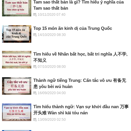
Tam sao thất bản là gì? Tìm hiểu ý nghĩa của
Tam sao thất bản
10/11/2020 07:40
Top 15 món ăn kinh dị của Trung Quốc
14/10/2020 08:30
Tìm hiểu về Nhân bất học, bất tri nghĩa 人不学,
不知义
07/10/2020 08:00
Thành ngữ tiếng Trung: Cẩn tắc vô ưu 有备无
患 yǒu bèi wú huàn
16/09/2020 04:00
Tìm hiểu thành ngữ: Vạn sự khởi đầu nan 万事
开头难 Wàn shì kāi tóu nán
13/09/2020 02:50