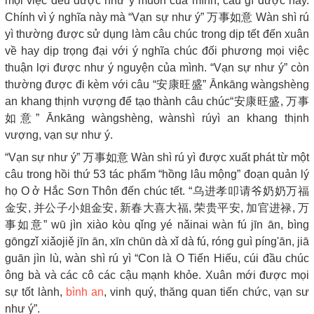
mọi việc đều được như ý muốn của mình, cầu gì được nấy.
Chính vì ý nghĩa này mà “Vạn sự như ý” 万事如意 Wàn shì rú
yì thường được sử dụng làm câu chúc trong dịp tết đến xuân
về hay dịp trọng đại với ý nghĩa chúc đối phương mọi việc
thuận lợi được như ý nguyện của mình. “Vạn sự như ý” còn
thường được đi kèm với câu “安康旺盛” Ānkāng wàngshèng
an khang thịnh vượng để tạo thành câu chúc“安康旺盛, 万事
如意” Ānkāng wàngshèng, wànshì rúyì an khang thịnh
vượng, vạn sự như ý.
“Vạn sự như ý” 万事如意 Wàn shì rú yì được xuất phát từ một
câu trong hồi thứ 53 tác phẩm “hồng lâu mộng” đoạn quản lý
họ O ở Hắc Sơn Thôn đến chúc tết. “乌进孝叩请爷奶奶万福
金安, 并公子小姐金安, 新春大喜大福, 荣贵平安, 加官进禄, 万
事如意” wū jìn xiào kòu qǐng yé nǎinai wàn fú jīn ān, bìng
gōngzǐ xiǎojiě jīn ān, xīn chūn dà xǐ dà fú, róng guì píng'ān, jiā
guān jìn lù, wàn shì rú yì “Con là O Tiến Hiếu, cúi đầu chúc
ông bà và các cô các cậu mạnh khỏe. Xuân mới được mọi
sự tốt lành,
bình an
, vinh quý, thăng quan tiến chức, vạn sư
như ý”.