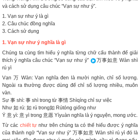
và cách sử dụng câu chúc “Vạn sự như ý”.
1. Vạn sự như ý là gì
2. Câu chúc đồng nghĩa
3. Cách sử dụng
1. Vạn sự như ý nghĩa là gì
Chúng ta cùng tìm hiểu ý nghĩa từng chữ cấu thành để giải
thích ý nghĩa câu chúc “Vạn sự như ý”
万事如意 Wàn shì
rú yì
Vạn 万 Wàn: Vạn nghĩa đen là mười nghìn, chỉ số lượng.
Ngoài ra thường được dùng để chỉ số lượng nhiều, muôn
vàn.
Sự 事 shì: 事 shì trong từ 事情 Shìqíng chỉ sự việc
Như 如 rú: 如 rú trong如 Rútóng giống như
Ý 意 yì: 意 yì trong 意愿 Yìyuàn nghĩa là ý nguyện, mong ước.
Từ các
chiết tự
như trên chúng ta có thể hiểu được ý nghĩa
của thành ngữ “Vạn sự như ý” 万事如意 Wàn shì rú yì đó là