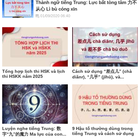
Thành ngữ tiếng Trung: Lực bất tòng tâm 力不
从心 Lì bù cóng xīn
01/09/2020 06:40
Tổng hợp lịch thi HSK và lịch
Cách sử dụng “差点儿” (chà
thi HSKK năm 2025
diǎnr), “几乎” (jīhū), và...
Luyện nghe tiếng Trung: 数
9 Hậu tố thường dùng trong
tiếng Trung và cách sử dụng
字“九”的魔力 Ma lực của con...