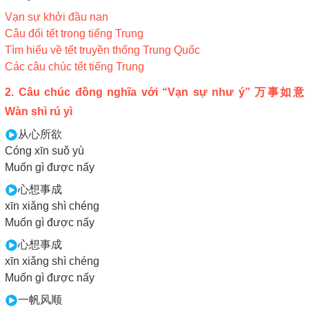
Vạn sự khởi đầu nan
Câu đối tết trong tiếng Trung
Tìm hiểu về tết truyền thống Trung Quốc
Các câu chúc tết tiếng Trung
2. Câu chúc đồng nghĩa với “Vạn sự như ý” 万事如意
Wàn shì rú yì
从心所欲
Cóng xīn suǒ yù
Muốn gì được nấy
心想事成
xīn xiǎng shì chéng
Muốn gì được nấy
心想事成
xīn xiǎng shì chéng
Muốn gì được nấy
一帆风顺