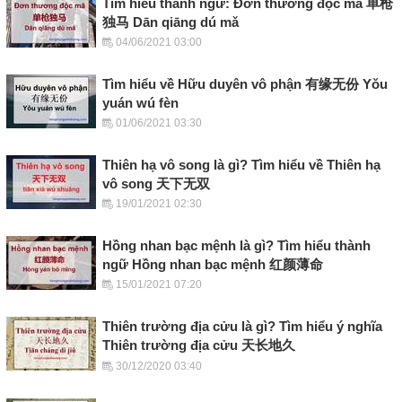
Tìm hiểu thành ngữ: Đơn thương độc mã 单枪
独马 Dān qiāng dú mǎ
04/06/2021 03:00
Tìm hiểu về Hữu duyên vô phận 有缘无份 Yǒu
yuán wú fèn
01/06/2021 03:30
Thiên hạ vô song là gì? Tìm hiểu về Thiên hạ
vô song 天下无双
19/01/2021 02:30
Hồng nhan bạc mệnh là gì? Tìm hiểu thành
ngữ Hồng nhan bạc mệnh 红颜薄命
15/01/2021 07:20
Thiên trường địa cửu là gì? Tìm hiểu ý nghĩa
Thiên trường địa cửu 天长地久
30/12/2020 03:40