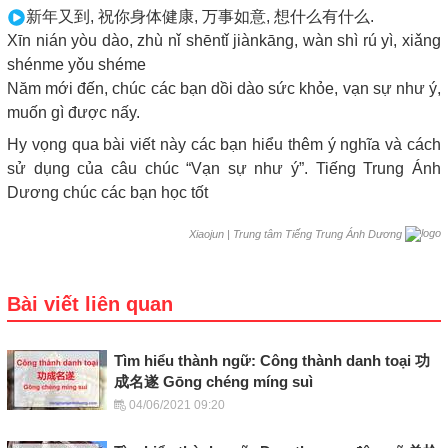
新年又到, 祝你身体健康, 万事如意, 想什么有什么.
Xīn nián yòu dào, zhù nǐ shēntǐ jiànkāng, wàn shì rú yì, xiǎng
shénme yǒu shéme
Năm mới đến, chúc các bạn dồi dào sức khỏe, vạn sự như ý,
muốn gì được nấy.
Hy vọng qua bài viết này các bạn hiểu thêm ý nghĩa và cách
sử dụng của câu chúc “Vạn sự như ý”. Tiếng Trung Ánh
Dương chúc các bạn học tốt
|
Trung tâm Tiếng Trung Ánh Dương
Xiaojun
Bài viết liên quan
Tìm hiểu thành ngữ: Công thành danh toại 功
成名遂 Gōng chéng míng suì
04/06/2021 09:20