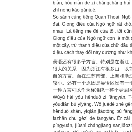
biàn, hòumiàn de zì chángcháng huì 
zhǐ néng kào gǎnjué.
So sánh cùng tiếng Quan Thoại, Ngô N
đại. Giọng điệu của Ngô ngữ rất kh
nhau. Là tiếng mẹ đẻ của tôi, tôi cu
Giọng điệu của Ngô ngữ con là một đă
một cây, trừ thanh điệu của chữ đầu 
điệu. cách thay đổi này dường như khôn
吴语还有很多子方言。特别是在浙江
很大的关系，因为浙江有很多山，以
自的方言。而在江苏南部、上海和浙
较小。还有一个原因是吴语区没有一
一种方言可以作为标准统一整个吴语
Wúyǔ hái yǒu hěnduō zi fāngyán. Tè
yǒudiǎn bù yīyàng. Wǒ juédé zhè gēn 
hěnduō shān, yǐqián jiāotōng bù fāng
fāzhǎn chū gèzì de fāngyán. Ér zài
píngyuán, jiùshì chángjiāng sānjiǎozh