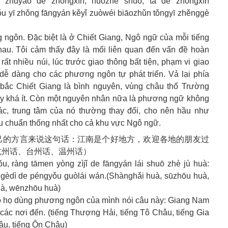
 zhǔyào de zhōngxīn, huòzhě shuō, tā de zhōngxīn
ǒu yī zhǒng fāngyán kěyǐ zuòwéi biāozhǔn tǒngyī zhěnggè
gôn. Đặc biệt là ở Chiết Giang, Ngô ngữ của mỗi tiếng
hau. Tôi cảm thấy đây là mối liên quan đến vấn đề hoàn
ó rất nhiều núi, lúc trước giao thông bất tiện, phạm vi giao
ễ dàng cho các phương ngôn tự phát triển. Vả lại phía
ắc Chiết Giang là bình nguyên, vùng châu thổ Trường
 khá ít. Còn một nguyên nhân nữa là phương ngữ không
khác, trung tâm của nó thường thay đổi, cho nên hầu như
 chuẩn thống nhất cho cả khu vực Ngô ngữ.
己的方言来说这句话：江南是个好地方，欢迎各地的朋友过
杭州话、台州话、温州话）
u, ràng tāmen yòng zìjǐ de fāngyán lái shuō zhè jù huà:
 gèdì de péngyǒu guòlái wán.(Shànghǎi huà, sūzhōu huà,
uà, wēnzhōu huà)
ho họ dùng phương ngôn của mình nói câu này: Giang Nam
n các nơi đến. (tiếng Thượng Hải, tiếng Tô Châu, tiếng Gia
hâu, tiếng Ôn Châu)