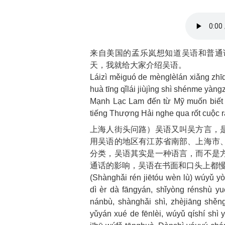
来自美国的孟乐岚想知道吴语和普通
天，我就给大家介绍吴语。
Láizì měiguó de mènglèlán xiǎng zhī
huà tīng qǐlái jiùjìng shì shénme yàngz
Mạnh Lạc Lam đến từ Mỹ muốn biết 
tiếng Thượng Hải nghe qua rốt cuộc r
上海人街头问路）吴语又叫吴方言，
用吴语的地区有江苏省南部、上海市
分类，吴语其实是一种语言，而不是
通话的影响，吴语在书面和口头上都
(Shànghǎi rén jiētóu wèn lù) wúyǔ yò
dì èr dà fāngyán, shǐyòng rénshù y
nánbù, shànghǎi shì, zhèjiāng shěng
yǔyán xué de fēnlèi, wúyǔ qíshí shì 