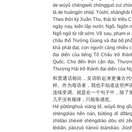
de wúyǔ chéngwéi zhōngguó zuì zhòngy
tā de huángjīn shíqí. Yúshì, shànghǎi
Theo thời kỳ Xuân Thu, thái tử tri
ngày nay, kiến lập nước Ngô. Ngôn ngư
Ngô ngữ từ rất sớm. Về sau, phạm v
châu thổ Trường Giang và đại bộ 
khá phát đạt, con người càng nhiều 
đại diện của tiếng Tô Châu trở tha
Quốc. Cho đến thời cận đại, Thượng 
Thượng Hải trở thành đại diện của N
和普通话相比，吴语听起来更像古代
样。作为母语者，我也不知道这些声
连续变调。就是在一个句子中，除了
几乎没有规律，只能靠感觉。
Hé pǔtōnghuà xiāng bǐ, wúyǔ tīng q
shēngdiào hěn nán, bùtóng dì dìfā
zhīdào zhèxiē shēngdiào dōu shì zě
tèdiǎn, jiàozuò liánxù biàndiào. Jiùs