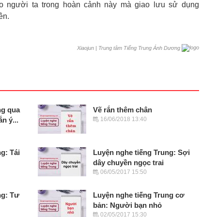
o người ta trong hoàn cảnh này mà giao lưu sử dụng
ên.
|
Trung tâm Tiếng Trung Ánh Dương
Xiaojun
ng qua
Vẽ rắn thêm chân
n ý...
16/06/2018 13:40
g: Tái
Luyện nghe tiếng Trung: Sợi
dây chuyền ngọc trai
06/05/2017 15:50
ng: Tư
Luyện nghe tiếng Trung cơ
bản: Người bạn nhỏ
02/05/2017 15:30