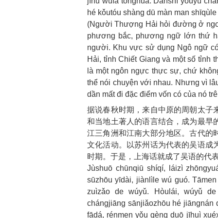
jīhū wúfǎ tōnghuà. Dànshì yóuyú ch
hé kǒutóu shàng dū màn man shīqùle y
(Người Thượng Hải hỏi đường ở ngo
phương bắc, phương ngữ lớn thứ ha
người. Khu vực sử dụng Ngô ngữ có
Hải, tỉnh Chiết Giang và một số tỉ
là một ngôn ngực thực sự, chứ khô
thể nói chuyện với nhau. Nhưng vì lâ
dần mất đi đặc điểm vốn có của nó tr
据说春秋时期，来自中原的周朝太子
和当地土著人的语言结合，成为最早
江三角洲和江南大部分地区。古代的
文化活动。以苏州话为代表的吴语成
时期。于是，上海话就成了吴语的代
Jùshuō chūnqiū shíqí, láizì zhōngyu
sūzhōu yīdài, jiànlìle wú guó. Tāme
zuìzǎo de wúyǔ. Hòulái, wúyǔ de 
chángjiāng sānjiǎozhōu hé jiāngnán dà
fādá, rénmen yǒu gèng duō jīhuì xué