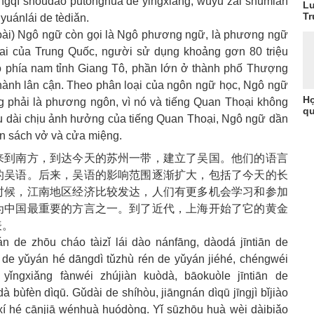
ángqí shòudào pǔtōnghuà de yǐngxiǎng, wúyǔ zài shūmiàn
Lu
Tr
uánlái de tèdiǎn.
ài) Ngô ngữ còn gọi là Ngô phương ngữ, là phương ngữ
i của Trung Quốc, người sử dụng khoảng gơn 80 triệu
 phía nam tỉnh Giang Tô, phần lớn ở thành phố Thượng
nh thành lân cận. Theo phân loại của ngôn ngữ học, Ngô ngữ
Họ
ng phải là phương ngôn, vì nó và tiếng Quan Thoại không
qu
u dài chịu ảnh hưởng của tiếng Quan Thoại, Ngô ngữ dần
ên sách vở và cửa miệng.
来到南方，到达今天的苏州一带，建立了吴国。他们的语言
的吴语。后来，吴语的影响范围逐渐扩大，包括了今天的长
时候，江南地区经济比较发达，人们有更多机会学习和参加
为中国最重要的方言之一。到了近代，上海开始了它的黄金
表。
án de zhōu cháo tàizǐ lái dào nánfāng, dàodá jīntiān de
n de yǔyán hé dāngdì tǔzhù rén de yǔyán jiéhé, chéngwéi
yǐngxiǎng fànwéi zhújiàn kuòdà, bāokuòle jīntiān de
 bùfèn dìqū. Gǔdài de shíhòu, jiāngnán dìqū jīngjì bǐjiào
xí hé cānjiā wénhuà huódòng. Yǐ sūzhōu huà wèi dàibiǎo