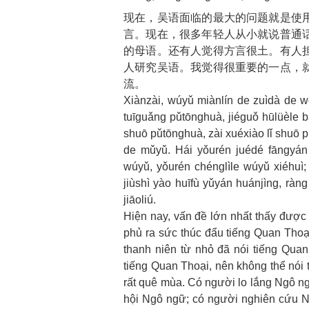
现在，吴语面临的最大的问题就是使
言。现在，很多年轻人从小就说普通
的母语。还有人觉得方言很土。有人
人研究吴语。我觉得很重要的一点，
流。
Xiànzài, wúyǔ miànlín de zuìdà de wè
tuīguǎng pǔtōnghuà, jiéguǒ hūlüèle b
shuō pǔtōnghuà, zài xuéxiào lǐ shuō p
de mǔyǔ. Hái yǒurén juédé fāngyán
wúyǔ, yǒurén chénglìle wúyǔ xiéhuì
jiùshì yào huīfù yǔyán huánjìng, ràn
jiāoliú.
Hiện nay, vấn đề lớn nhất thấy được
phủ ra sức thúc đẩu tiếng Quan Thoạ
thanh niên từ nhỏ đã nói tiếng Quan 
tiếng Quan Thoại, nên không thể nói 
rất quê mùa. Có người lo lắng Ngô ngư
hội Ngô ngữ; có người nghiên cứu Ngô