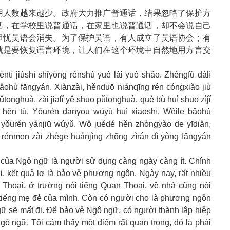
用人数越来越少。政府大力推广普通话，结果忽略了保护方
话，在学校里说普通话，在家里也说普通话，却不会说自己
担忧吴语会消失。为了保护吴语，有人成立了吴语协会；有
就是要恢复语言环境，让人们在这个环境中自然地用方言交
ntí jiùshì shǐyòng rénshù yuè lái yuè shǎo. Zhèngfǔ dàlì
ǎohù fāngyán. Xiànzài, hěnduō niánqīng rén cóngxiǎo jiù
ǔtōnghuà, zài jiālǐ yě shuō pǔtōnghuà, què bù huì shuō zìjǐ
 hěn tǔ. Yǒurén dānyōu wúyǔ huì xiāoshī. Wèile bǎohù
; yǒurén yánjiū wúyǔ. Wǒ juédé hěn zhòngyào de yīdiǎn,
g rénmen zài zhège huánjìng zhōng zìrán dì yòng fāngyán
 của Ngô ngữ là người sử dụng càng ngày càng ít. Chính
i, kết quả lơ là bảo vệ phương ngôn. Ngày nay, rất nhiều
Thoại, ở trường nói tiếng Quan Thoại, về nhà cũng nói
tiếng mẹ đẻ của mình. Còn có người cho là phương ngôn
̃ sẽ mất đi. Để bảo vệ Ngô ngữ, có người thành lập hiệp
 ngữ. Tôi cảm thấy một điểm rất quan trọng, đó là phải