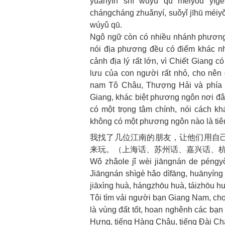
yuányīn shì wúyǔ qū méiyǒu yīgè
chángcháng zhuǎnyí, suǒyǐ jīhū méiy
wúyǔ qū.
Ngô ngữ còn có nhiều nhánh phương n
nói địa phương đều có điểm khác n
cảnh địa lý rất lớn, vì Chiết Giang c
lưu của con người rất nhỏ, cho nên d
nam Tô Châu, Thượng Hải và phía b
Giang, khác biệt phương ngôn nơi đây
có một trọng tâm chính, nói cách 
không có một phương ngôn nào là tiêu
我找了几位江南的朋友，让他们用自
来玩。（上海话、苏州话、嘉兴话、
Wǒ zhǎole jǐ wèi jiāngnán de péngyǒ
Jiāngnán shìgè hǎo dìfāng, huānyíng
jiāxìng huà, hángzhōu huà, táizhōu h
Tôi tìm vải người bạn Giang Nam, c
là vùng đất tốt, hoan nghênh các bạ
Hưng, tiếng Hàng Châu, tiếng Đài C