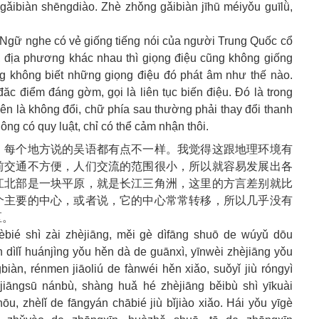
gǎibiàn shēngdiào. Zhè zhǒng gǎibiàn jīhū méiyǒu guīlǜ,
gữ nghe có vẻ giống tiếng nói của người Trung Quốc cổ
ó, địa phương khác nhau thì giọng điệu cũng không giống
̃ng không biết những giọng điệu đó phát âm như thế nào.
c điểm đáng gờm, gọi là liên tục biến điệu. Đó là trong
tiên là không đổi, chữ phía sau thường phải thay đổi thanh
g có quy luật, chỉ có thể cảm nhận thôi.
，每个地方说的吴语都有点不一样。我觉得这跟地理环境有
前交通不方便，人们交流的范围很小，所以就容易发展出各
江北部是一块平原，就是长江三角洲，这里的方言差别就比
个主要的中心，或者说，它的中心常常转移，所以几乎没有
区。
bié shì zài zhèjiāng, měi gè dìfāng shuō de wúyǔ dōu
dìlǐ huánjìng yǒu hěn dà de guānxì, yīnwèi zhèjiāng yǒu
biàn, rénmen jiāoliú de fànwéi hěn xiǎo, suǒyǐ jiù róngyì
 jiāngsū nánbù, shàng huǎ hé zhèjiāng běibù shì yīkuài
ōu, zhèlǐ de fāngyán chābié jiù bǐjiào xiǎo. Hái yǒu yīgè