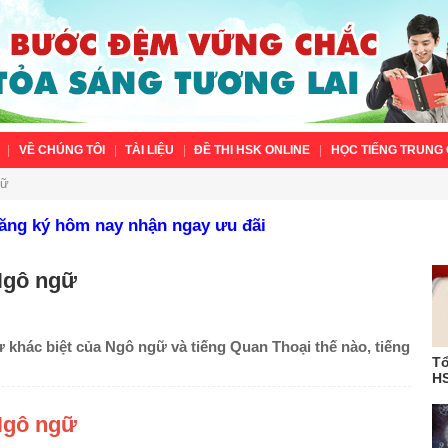
VỀ CHÚNG TÔI
TÀI LIỆU
ĐỀ THI HSK ONLINE
HỌC TIẾNG TRUNG 
ữ
Đăng ký hôm nay nhận ngay ưu đãi
Ngô ngữ
 khác biệt của Ngô ngữ và tiếng Quan Thoại thế nào, tiếng
Tổ
HS
Ngô ngữ