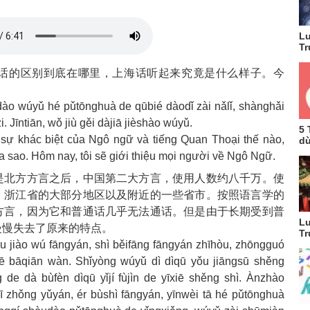
Lu
Tr
话的区别到底在哪里，上海话听起来究竟是什么样子。今
dào wúyǔ hé pǔtōnghuà de qūbié dàodǐ zài nǎlǐ, shànghǎi
i. Jīntiān, wǒ jiù gěi dàjiā jièshào wúyǔ.
5 
sự khác biệt của Ngô ngữ và tiếng Quan Thoại thế nào,
dù
a sao. Hôm nay, tôi sẽ giới thiệu mọi người về Ngô Ngữ.
是北方方言之后，中国第二大方言，使用人数约八千万。使
、浙江省的大部分地区以及附近的一些省市。按照语言学的
方言，因为它和普通话几乎无法通话。但是由于长期受到普
Lu
慢慢失去了原来的特点。
Tr
u jiào wú fāngyán, shì běifāng fāngyán zhīhòu, zhōngguó
uē bāqiān wàn. Shǐyòng wúyǔ dì dìqū yǒu jiāngsū shěng
 de dà bùfèn dìqū yǐjí fùjìn de yīxiē shěng shì. Ànzhào
yī zhǒng yǔyán, ér bùshì fāngyán, yīnwèi tā hé pǔtōnghuà