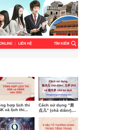
TÌM KIẾM
ONLINE
LIÊN HỆ
ng hợp lịch thi
Cách sử dụng “差
K và lịch thi...
点儿” (chà diǎnr),...