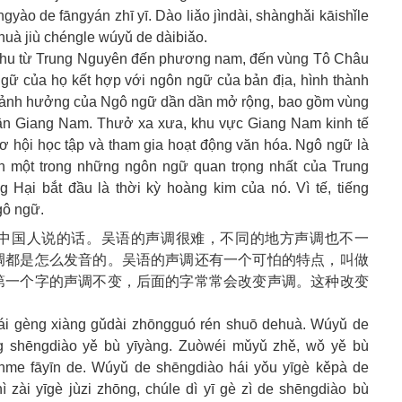
ào de fāngyán zhī yī. Dào liǎo jìndài, shànghǎi kāishǐle
 huà jiù chéngle wúyǔ de dàibiǎo.
ều Chu từ Trung Nguyên đến phương nam, đến vùng Tô Châu
̃ của họ kết hợp với ngôn ngữ của bản địa, hình thành
i ảnh hưởng của Ngô ngữ dần dần mở rộng, bao gồm vùng
phận Giang Nam. Thưở xa xưa, khu vực Giang Nam kinh tế
cơ hội học tập và tham gia hoạt động văn hóa. Ngô ngữ là
̀nh một trong những ngôn ngữ quan trọng nhất của Trung
Hại bắt đầu là thời kỳ hoàng kim của nó. Vì tế, tiếng
gô ngữ.
中国人说的话。吴语的声调很难，不同的地方声调也不一
调都是怎么发音的。吴语的声调还有一个可怕的特点，叫做
第一个字的声调不变，后面的字常常会改变声调。这种改变
ǐlái gèng xiàng gǔdài zhōngguó rén shuō dehuà. Wúyǔ de
ng shēngdiào yě bù yīyàng. Zuòwéi mǔyǔ zhě, wǒ yě bù
nme fāyīn de. Wúyǔ de shēngdiào hái yǒu yīgè kěpà de
hì zài yīgè jùzi zhōng, chúle dì yī gè zì de shēngdiào bù