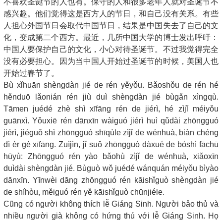
不喜欢圣诞节的人也有。保守的人和很多老年人就对圣诞节不
感兴趣。他们觉得这是西方人的节日，和自己没有关系。有些
人担心外国节日会取代中国节日，结果是中国失去了自己的文
化，变成第二个西方。最近，几所中国大学的博士发出呼吁：
中国人要保护自己的文化，小心对待圣诞节。不过我觉得完全
没有必要担心。因为当中国人开始过圣诞节的时候，美国人也
开始过春节了。
Bù xǐhuān shèngdàn jié de rén yěyǒu. Bǎoshǒu de rén hé
hěnduō lǎonián rén jiù duì shèngdàn jié bùgǎn xìngqù.
Tāmen juédé zhè shì xīfāng rén de jiérì, hé zìjǐ méiyǒu
guānxì. Yǒuxiē rén dānxīn wàiguó jiérì huì qǔdài zhōngguó
jiérì, jiéguǒ shì zhōngguó shīqùle zìjǐ de wénhuà, biàn chéng
dì èr gè xīfāng. Zuìjìn, jǐ suǒ zhōngguó dàxué de bóshì fāchū
hūyù: Zhōngguó rén yào bǎohù zìjǐ de wénhuà, xiǎoxīn
duìdài shèngdàn jié. Bùguò wǒ juédé wánquán méiyǒu bìyào
dānxīn. Yīnwèi dāng zhōngguó rén kāishǐguò shèngdàn jié
de shíhòu, měiguó rén yě kāishǐguò chūnjiéle.
Cũng có người không thích lễ Giáng Sinh. Người bảo thủ và
nhiều người già không có hứng thú với lễ Giáng Sinh. Họ