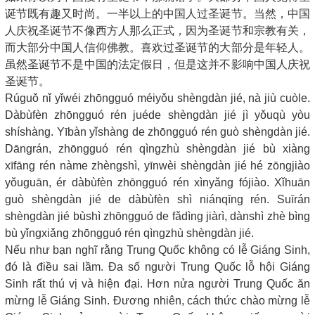
诞节既有趣又时尚。一半以上的中国人过圣诞节。当然，中国
人庆祝圣诞节不像西方人那么正式，因为圣诞节和宗教有关，
而大部分中国人信仰佛教。喜欢过圣诞节的大部分是年轻人。
虽然圣诞节不是中国的法定假日，但是这并不影响中国人庆祝
圣诞节。
Rúguǒ nǐ yǐwéi zhōngguó méiyǒu shèngdàn jié, nà jiù cuòle.
Dàbùfèn zhōngguó rén juéde shèngdàn jié jì yǒuqù yòu
shíshàng. Yībàn yǐshàng de zhōngguó rén guò shèngdàn jié.
Dāngrán, zhōngguó rén qìngzhù shèngdàn jié bù xiàng
xīfāng rén nàme zhèngshì, yīnwèi shèngdàn jié hé zōngjiào
yǒuguān, ér dàbùfèn zhōngguó rén xìnyǎng fójiào. Xǐhuān
guò shèngdàn jié de dàbùfèn shì niánqīng rén. Suīrán
shèngdàn jié bùshì zhōngguó de fǎdìng jiàrì, dànshì zhè bìng
bù yǐngxiǎng zhōngguó rén qìngzhù shèngdàn jié.
Nếu như bạn nghĩ rằng Trung Quốc không có lễ Giáng Sinh,
đó là điều sai lầm. Đa số người Trung Quốc lỗ hội Giáng
Sinh rất thú vị và hiện đại. Hơn nửa người Trung Quốc ăn
mừng lễ Giáng Sinh. Đương nhiên, cách thức chào mừng lễ