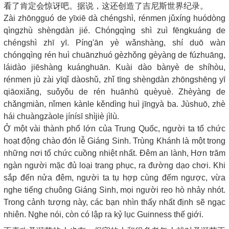
看了肯定会惊讶吧。据说，这还创造了吉尼斯世界纪录。
Zài zhōngguó de yīxiē dà chéngshì, rénmen jǔxíng huódòng
qìngzhù shèngdàn jié. Chóngqìng shì zuì fēngkuáng de
chéngshì zhī yī. Píng'ān yè wǎnshàng, shí duō wàn
chóngqìng rén huì chuānzhuó gèzhǒng gèyàng de fúzhuāng,
láidào jiēshàng kuánghuān. Kuài dào bànyè de shíhòu,
rénmen jù zài yīqǐ dàoshǔ, zhǐ tīng shèngdàn zhōngshēng yī
qiāoxiǎng, suǒyǒu de rén huānhū quèyuè. Zhèyàng de
chǎngmiàn, nǐmen kànle kěndìng huì jīngyà ba. Jùshuō, zhè
hái chuàngzàole jínísī shìjiè jìlù.
Ở một vài thành phố lớn của Trung Quốc, người ta tổ chức
hoạt động chào đón lễ Giáng Sinh. Trùng Khánh là một trong
những nơi tổ chức cuồng nhiệt nhất. Đêm an lành, Hơn trăm
ngàn người mặc đủ loại trang phục, ra đường dạo chơi. Khi
sắp đến nửa đêm, người ta tụ hợp cùng đếm ngược, vừa
nghe tiếng chuông Giáng Sinh, mọi người reo hò nhảy nhót.
Trong cảnh tượng này, các bạn nhìn thấy nhất định sẽ ngạc
nhiên. Nghe nói, còn có lập ra kỷ lục Guinness thế giới.