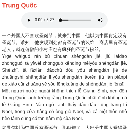
Trung Quốc
一个外国人不喜欢圣诞节，就来到中国，他以为中国肯定没有
圣诞节。谁知，他发现到处都有圣诞节的装饰，商店里有圣诞
老人，就连偏僻的小村庄也有疯狂的圣诞节粉丝。
Yīgè wàiguó rén bù xǐhuān shèngdàn jié, jiù láidào
zhōngguó, tā yǐwéi zhōngguó kěndìng méiyǒu shèngdàn jié.
Shéizhī, tā fāxiàn dàochù dōu yǒu shèngdàn jié de
zhuāngshì, shāngdiàn lǐ yǒu shèngdàn lǎorén, jiù lián piānpì
de xiǎo cūnzhuāng yě yǒu fēngkuáng de shèngdàn jié fěnsī.
Một người nước ngoài không thích lễ Giáng Sinh, nên đến
Trung Quốc, anh tưởng rằng Trung Quốc nhất định không có
lễ Giáng Sinh. Nào ngờ, anh thấy đâu đâu cũng trang trí
Noel, trong cửa hàng có ông già Noel, và cả một thôn nhỏ
hẻo lánh cũng có fan hâm mộ của Noel.
如果你以为中国没有圣诞节，那就错了。大部分中国人觉得圣