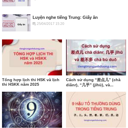
Luyện nghe tiếng Trung: Giấy ăn
25/04/2017 15:20
Tổng hợp lịch thi HSK và lịch
Cách sử dụng “差点儿” (chà
thi HSKK năm 2025
diǎnr), “几乎” (jīhū), và...