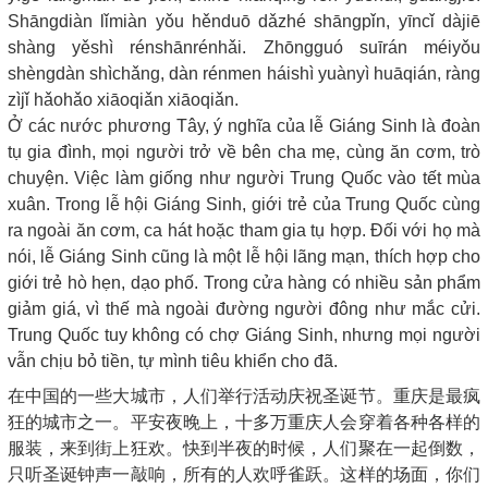
Shāngdiàn lǐmiàn yǒu hěnduō dǎzhé shāngpǐn, yīncǐ dàjiē
shàng yěshì rénshānrénhǎi. Zhōngguó suīrán méiyǒu
shèngdàn shìchǎng, dàn rénmen háishì yuànyì huāqián, ràng
zìjǐ hǎohǎo xiāoqiǎn xiāoqiǎn.
Ở các nước phương Tây, ý nghĩa của lễ Giáng Sinh là đoàn
tụ gia đình, mọi người trở về bên cha mẹ, cùng ăn cơm, trò
chuyện. Việc làm giống như người Trung Quốc vào tết mùa
xuân. Trong lễ hội Giáng Sinh, giới trẻ của Trung Quốc cùng
ra ngoài ăn cơm, ca hát hoặc tham gia tụ hợp. Đối với họ mà
nói, lễ Giáng Sinh cũng là một lễ hội lãng mạn, thích hợp cho
giới trẻ hò hẹn, dạo phố. Trong cửa hàng có nhiều sản phẩm
giảm giá, vì thế mà ngoài đường người đông như mắc cửi.
Trung Quốc tuy không có chợ Giáng Sinh, nhưng mọi người
vẫn chịu bỏ tiền, tự mình tiêu khiển cho đã.
在中国的一些大城市，人们举行活动庆祝圣诞节。重庆是最疯
狂的城市之一。平安夜晚上，十多万重庆人会穿着各种各样的
服装，来到街上狂欢。快到半夜的时候，人们聚在一起倒数，
只听圣诞钟声一敲响，所有的人欢呼雀跃。这样的场面，你们