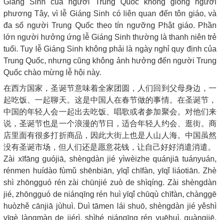
Giáng Sinh của người Trung Quốc không giống người
phương Tây, vì lễ Giáng Sinh có liên quan đến tôn giáo, và
đa số người Trung Quốc theo tín ngưỡng Phật giáo. Phần
lớn người hưởng ứng lễ Giáng Sinh thường là thanh niên trẻ
tuổi. Tuy lễ Giáng Sinh không phải là ngày nghỉ quy định của
Trung Quốc, nhưng cũng không ảnh hưởng đến người Trung
Quốc chào mừng lễ hội này.
在西方国家，圣诞节意味着全家团圆，人们回到父母身边，一
起吃饭、一起聊天。这是中国人在春节做的事情。在圣诞节，
中国的年轻人会一起出去吃饭、唱歌或者参加聚会。对他们来
说，圣诞节也是一个浪漫的节日，适合年轻人约会、逛街。商
店里面有很多打折商品，因此大街上也是人山人海。中国虽然
没有圣诞市场，但人们还是愿意花钱，让自己好好消遣消遣。
Zài xīfāng guójiā, shèngdàn jié yìwèizhe quánjiā tuányuán,
rénmen huídào fùmǔ shēnbiān, yīqǐ chīfàn, yīqǐ liáotiān. Zhè
shì zhōngguó rén zài chūnjié zuò de shìqíng. Zài shèngdàn
jié, zhōngguó de niánqīng rén huì yīqǐ chūqù chīfàn, chànggē
huòzhě cānjiā jùhuì. Duì tāmen lái shuō, shèngdàn jié yěshì
yīgè làngmàn de jiérì, shìhé niánqīng rén yuēhuì, guàngjiē.