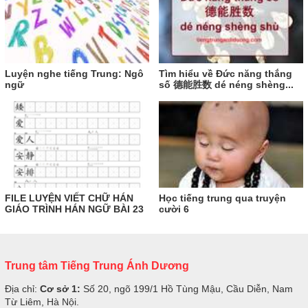
Luyện nghe tiếng Trung: Ngô
Tìm hiểu về Đức năng thắng
ngữ
số 德能胜数 dé néng shèng...
FILE LUYỆN VIẾT CHỮ HÁN
Học tiếng trung qua truyện
GIÁO TRÌNH HÁN NGỮ BÀI 23
cười 6
Trung tâm Tiếng Trung Ánh Dương
Địa chỉ:
Cơ sở 1:
Số 20, ngõ 199/1 Hồ Tùng Mậu, Cầu Diễn, Nam
Từ Liêm, Hà Nội.