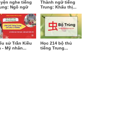
yện nghe tiếng
Thành ngữ tiếng
ung: Ngô ngữ
Trung: Khẩu thị...
ểu sử Trần Kiều
Học 214 bộ thủ
 - Mỹ nhân...
tiếng Trung...