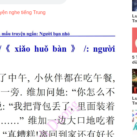
yện nghe tiếng Trung
Lu
Tr
5 
dù
Lu
Tr