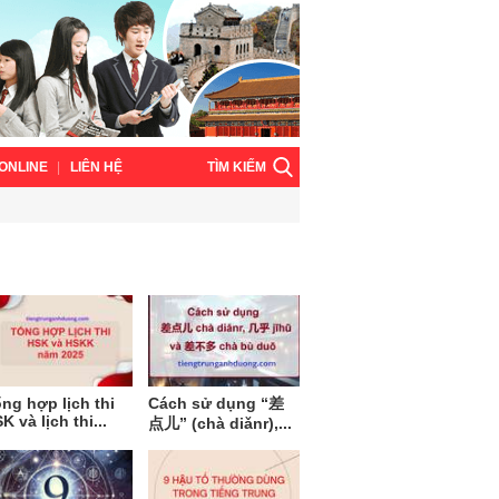
TÌM KIẾM
ONLINE
LIÊN HỆ
ng hợp lịch thi
Cách sử dụng “差
K và lịch thi...
点儿” (chà diǎnr),...