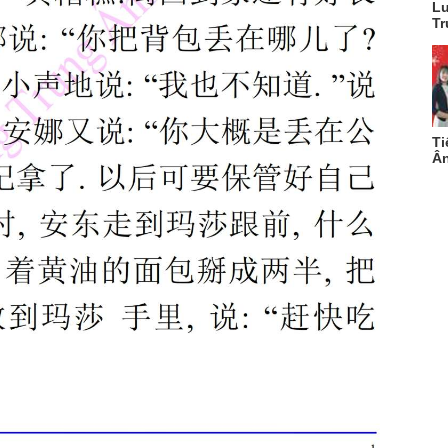
Lu
Tr
Ti
Ân