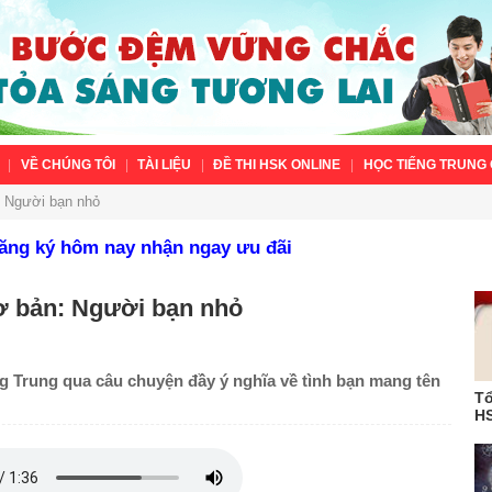
VỀ CHÚNG TÔI
TÀI LIỆU
ĐỀ THI HSK ONLINE
HỌC TIẾNG TRUNG 
: Người bạn nhỏ
Đăng ký hôm nay nhận ngay ưu đãi
ơ bản: Người bạn nhỏ
g Trung qua câu chuyện đầy ý nghĩa về tình bạn mang tên
Tổ
HS