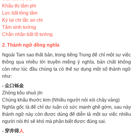
Khẩu thị tâm phi
Lực bất tòng tâm
Ký lai chi tắc an chi
Tâm sinh tướng
Chân nhân bất lộ tướng
2. Thành ngữ đồng nghĩa
Ngoài Tam sao thất bản, trong tiếng Trung để chỉ một sự việc
thông qua nhiều lời truyền miệng ý nghĩa, bản chất không
còn như lúc đầu chúng ta có thể sự dụng một số thành ngữ
như:
- 众口铄金
Zhòng kǒu shuò jīn
Chúng khẩu thước kim (Nhiều người nói xói chảy vàng)
Nghĩa gốc là để chỉ dư luận có sức mạnh ghê gớm, sau này
thành ngữ này còn được dùng để diễn tả một sự việc nhiều
người nói thì sẽ khó mà phân biệt được đúng sai.
- 穿井得
人