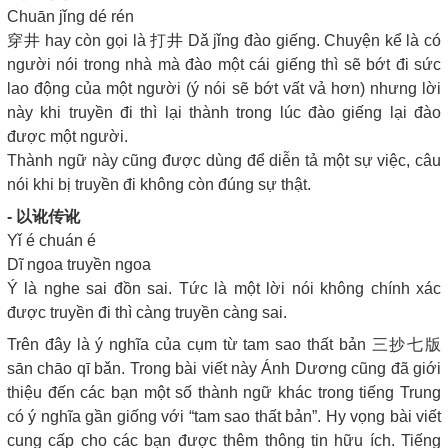
Chuān jǐng dé rén
穿井 hay còn gọi là 打井 Dǎ jǐng đào giếng. Chuyện kể là có
người nói trong nhà mà đào một cái giếng thì sẽ bớt đi sức
lao động của một người (ý nói sẽ bớt vất vả hơn) nhưng lời
này khi truyền đi thì lại thành trong lúc đào giếng lại đào
được một người.
Thành ngữ này cũng được dùng để diễn tả một sự việc, câu
nói khi bị truyền đi không còn đúng sự thật.
- 以讹传讹
Yǐ é chuán é
Dĩ ngoa truyền ngoa
Ý là nghe sai đồn sai. Tức là một lời nói không chính xác
được truyền đi thì càng truyền càng sai.
Trên đây là ý nghĩa của cụm từ tam sao thất bản 三抄七版
sān chāo qī bǎn. Trong bài viết này Ánh Dương cũng đã giới
thiệu đến các bạn một số thành ngữ khác trong tiếng Trung
có ý nghĩa gần giống với “tam sao thất bản”. Hy vọng bài viết
cung cấp cho các bạn được thêm thông tin hữu ích. Tiếng