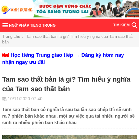
TÌM KIẾM
NGỮ PHÁP TIẾNG TRUNG
Trang chủ
/
Tam sao thất bản là gì? Tìm hiểu ý nghĩa của Tam sao thất
bản
Học tiếng Trung giao tiếp → Đăng ký hôm nay
nhận ngay ưu đãi
Tam sao thất bản là gì? Tìm hiểu ý nghĩa
của Tam sao thất bản
10/11/2020 07:40
Tam sao thất bản có nghĩa là sau ba lần sao chép thì sẽ sinh
ra 7 phiên bản khác nhau, một sự việc qua tai nhiều người sẽ
sinh ra nhiều phiên bản khác nhau