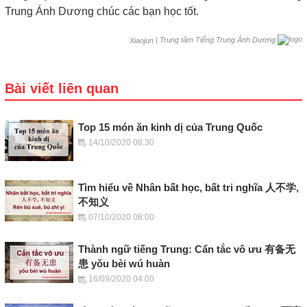
Trung Ánh Dương chúc các bạn học tốt.
|
Trung tâm Tiếng Trung Ánh Dương
Xiaojun
Bài viết liên quan
Top 15 món ăn kinh dị của Trung Quốc
14/10/2020 08:30
Tìm hiểu về Nhân bất học, bất tri nghĩa 人不学,
不知义
07/10/2020 08:00
Thành ngữ tiếng Trung: Cẩn tắc vô ưu 有备无
患 yǒu bèi wú huàn
16/09/2020 04:00