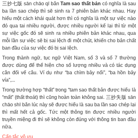
三抄七版 sān chāo qī bǎn
Tam sao thất bản
có nghĩa là sau
ba lần sao chép thì sẽ sinh ra 7 phiên bản khác nhau. Hay
hiểu một cách khái quát hơn thì có nghĩa là một sự việc nào
đó qua tai nhiều người, được nhiều người kể lại thì từ một
sự việc gốc đó sẽ sinh ra nhiều phiên bản khác nhau, qua
mỗi lần sự việc sẽ bị sai lệch đi một chút, khiến cho bản chất
ban đầu của sự việc đó bị sai lệch.
Trong thành ngữ, tục ngữ Việt Nam, số 3 và số 7 thường
được dùng để thể hiện cho số lượng nhiều và có tác dụng
cân đối vế câu. Ví dụ như “ba chìm bảy nổi”, “ba hồn bảy
vía”,...
Trong trường hợp “thất” trong “tam sao thất bản được hiểu là
“mất” (thất thoát) thì cũng hoàn toàn không sai. 三抄失版 sān
chāo shī bǎn lúc này sẽ được hiểu là sau ba lần sao chép lại
thì mất hết cả gốc. Tức một thông tin được nhiều người
truyền miệng đi thì sẽ không còn đúng với thông tin ban đầu
nữa.
Cẩn tắc vô ưu