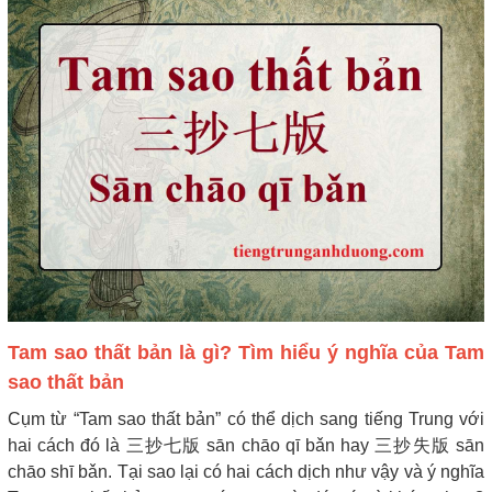
Tam sao thất bản là gì? Tìm hiểu ý nghĩa của Tam
sao thất bản
Cụm từ “Tam sao thất bản” có thể dịch sang tiếng Trung với
hai cách đó là 三抄七版 sān chāo qī bǎn hay 三抄失版 sān
chāo shī bǎn. Tại sao lại có hai cách dịch như vậy và ý nghĩa