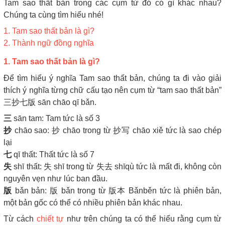
Tam sao thất bản trong các cụm từ đó có gì khác nhau?
Chúng ta cùng tìm hiểu nhé!
1. Tam sao thất bản là gì?
2. Thành ngữ đồng nghĩa
1. Tam sao thất bản là gì?
Để tìm hiểu ý nghĩa Tam sao thất bản, chúng ta đi vào giải
thích ý nghĩa từng chữ cấu tạo nên cụm từ “tam sao thất bản”
三抄七版 sān chāo qī bǎn.
三
sān tam: Tam tức là số 3
抄
chāo sao: 抄 chāo trong từ 抄写 chāo xiě tức là sao chép
lại
七
qī thất: Thất tức là số 7
失
shī thất: 失 shī trong từ 失去 shīqù tức là mất đi, không còn
nguyên vẹn như lúc ban đầu.
版
bǎn bản: 版 bǎn trong từ 版本 Bǎnběn tức là phiên bản,
một bản gốc có thể có nhiều phiên bản khác nhau.
Từ cách
chiết tự
như trên chúng ta có thể hiểu rằng cụm từ