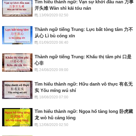
Tìm hiểu thành ngữ: Vạn sự khởi đầu nan 万事
开头难 Wàn shì kāi tóu nán
13/09/2020 02:50
Thành ngữ tiếng Trung: Lực bất tòng tâm 力不
从心 Lì bù cóng xīn
01/09/2020 06:40
Thành ngữ tiếng Trung: Khẩu thị tâm phi 口是
心非
24/08/2020 09:00
Tìm hiểu thành ngữ: Hữu danh vô thực 有名无
实 Yǒu míng wú shí
18/08/2020 07:00
Tìm hiểu thành ngữ: Ngọa hổ tàng long 卧虎藏
龙 wò hǔ cáng lóng
12/08/2020 02:50