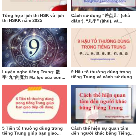
Tổng hợp lịch thi HSK và lịch
Cách sử dụng “差点儿” (chà
thi HSKK năm 2025
diǎnr), “几乎” (jīhū), và...
Luyện nghe tiếng Trung: 数
9 Hậu tố thường dùng trong
tiếng Trung và cách sử dụng
字“九”的魔力 Ma lực của con...
5 Tiền tố thường dùng trong
Cách thể hiện sự quan tâm
tiếng Trung giúp bạn giao...
đến người khác bằng Tiếng...