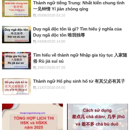
Thành ngữ tiếng Trung: Nhất kiến chung tình
一见钟情 Yí jiàn zhòng qíng
05/08/2020 03:10
Duy ngã độc tôn là gì? Tìm hiểu ý nghĩa của
Duy ngã độc tôn 唯我独尊
04/08/2020 14:00
Tìm hiểu về thành ngữ Nhập gia tùy tục 入家随
俗 Rù jiā suí sú
29/07/2020 07:20
Thành ngữ Hổ phụ sinh hổ tử 有其父必有其子
21/07/2020 04:00