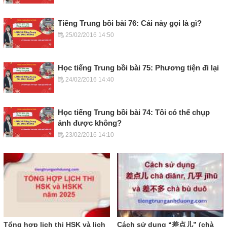
Tiếng Trung bồi bài 76: Cái này gọi là gì?
25/02/2016 14:50
Học tiếng Trung bồi bài 75: Phương tiện đi lại
24/02/2016 14:40
Học tiếng Trung bồi bài 74: Tôi có thể chụp
ảnh được không?
23/02/2016 14:10
Tổng hợp lịch thi HSK và lịch
Cách sử dụng “差点儿” (chà