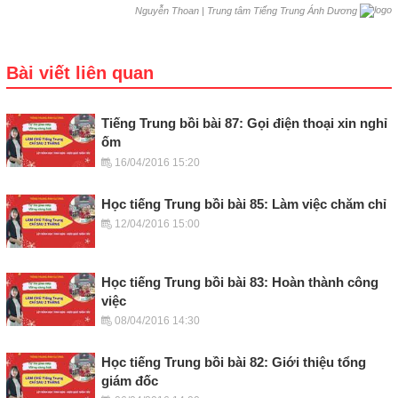
|
Trung tâm Tiếng Trung Ánh Dương
Nguyễn Thoan
Bài viết liên quan
Tiếng Trung bồi bài 87: Gọi điện thoại xin nghỉ
ốm
16/04/2016 15:20
Học tiếng Trung bồi bài 85: Làm việc chăm chỉ
12/04/2016 15:00
Học tiếng Trung bồi bài 83: Hoàn thành công
việc
08/04/2016 14:30
Học tiếng Trung bồi bài 82: Giới thiệu tổng
giám đốc