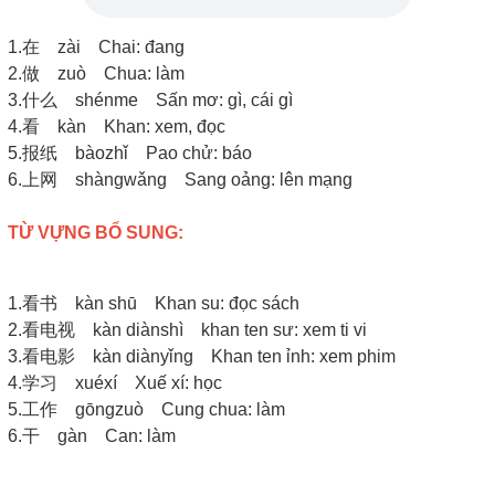
1.在 zài Chai: đang
2.做 zuò Chua: làm
3.什么 shénme Sấn mơ: gì, cái gì
4.看 kàn Khan: xem, đọc
5.报纸 bàozhǐ Pao chử: báo
6.上网 shàngwǎng Sang oảng: lên mạng
TỪ VỰNG BỔ SUNG:
1.看书 kàn shū Khan su: đọc sách
2.看电视 kàn diànshì khan ten sư: xem ti vi
3.看电影 kàn diànyǐng Khan ten ỉnh: xem phim
4.学习 xuéxí Xuế xí: học
5.工作 gōngzuò Cung chua: làm
6.干 gàn Can: làm