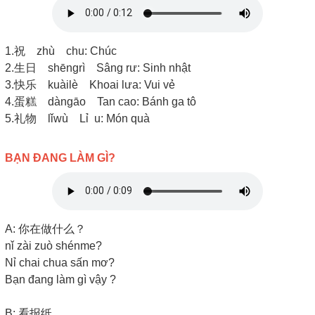
1.祝 zhù chu: Chúc
2.生日 shēngrì Sâng rư: Sinh nhật
3.快乐 kuàilè Khoai lưa: Vui vẻ
4.蛋糕 dàngāo Tan cao: Bánh ga tô
5.礼物 lǐwù Lỉ u: Món quà
BẠN ĐANG LÀM GÌ?
A: 你在做什么？
nǐ zài zuò shénme?
Nỉ chai chua sấn mơ?
Bạn đang làm gì vậy ?
B: 看报纸。