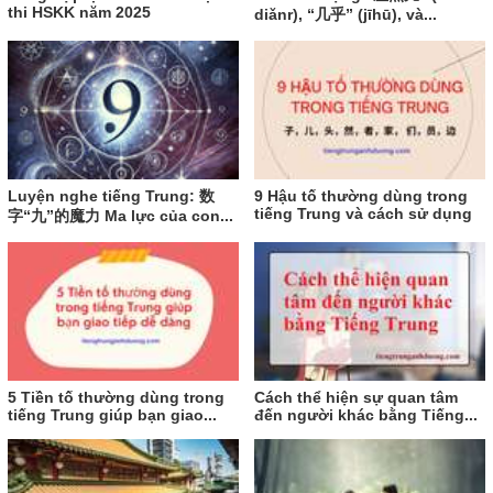
thi HSKK năm 2025
diǎnr), “几乎” (jīhū), và...
Luyện nghe tiếng Trung: 数
9 Hậu tố thường dùng trong
tiếng Trung và cách sử dụng
字“九”的魔力 Ma lực của con...
5 Tiền tố thường dùng trong
Cách thể hiện sự quan tâm
tiếng Trung giúp bạn giao...
đến người khác bằng Tiếng...