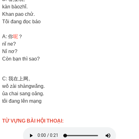
kàn bàozhǐ.
Khan pao chử.
Tôi đang đọc báo
A: 你
呢
？
nǐ ne?
Nỉ nơ?
Còn bạn thì sao?
C: 我在上网。
wǒ zài shàngwǎng.
ủa chai sang oảng.
tôi đang lên mạng
TỪ VỰNG BÀI HỘI THOẠI: