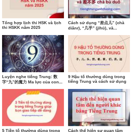
Tổng hợp lịch thi HSK và lịch
Cách sử dụng “差点儿” (chà
thi HSKK năm 2025
diǎnr), “几乎” (jīhū), và...
Luyện nghe tiếng Trung: 数
9 Hậu tố thường dùng trong
tiếng Trung và cách sử dụng
字“九”的魔力 Ma lực của con...
5 Tiền tố thường dùng trong
Cách thể hiện sự quan tâm