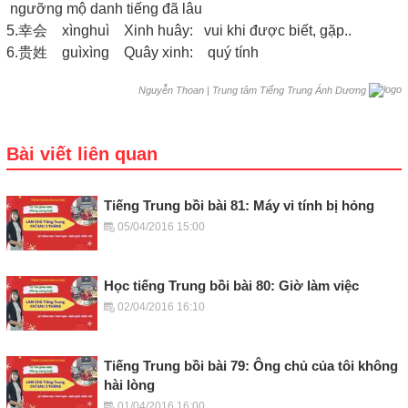
ngưỡng mộ danh tiếng đã lâu
5.幸会 xìnghuì Xinh huây: vui khi được biết, gặp..
6.贵姓 guìxìng Quây xinh: quý tính
|
Trung tâm Tiếng Trung Ánh Dương
Nguyễn Thoan
Bài viết liên quan
Tiếng Trung bồi bài 81: Máy vi tính bị hỏng
05/04/2016 15:00
Học tiếng Trung bồi bài 80: Giờ làm việc
02/04/2016 16:10
Tiếng Trung bồi bài 79: Ông chủ của tôi không
hài lòng
01/04/2016 16:00