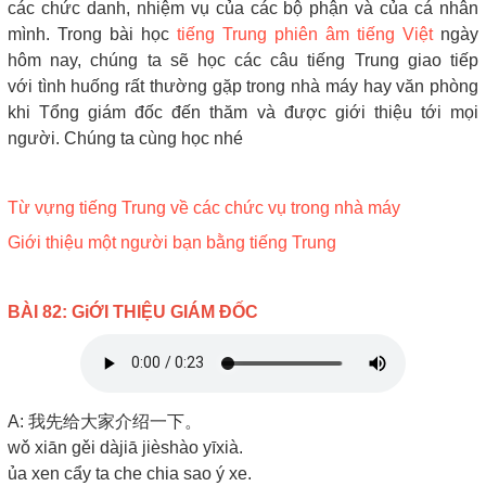
các chức danh, nhiệm vụ của các bộ phận và của cá nhân
mình. Trong bài học
tiếng Trung phiên âm tiếng Việt
ngày
hôm nay, chúng ta sẽ học các câu tiếng Trung giao tiếp
với tình huống rất thường gặp trong nhà máy hay văn phòng
khi Tổng giám đốc đến thăm và được giới thiệu tới mọi
người. Chúng ta cùng học nhé
Từ vựng tiếng Trung về các chức vụ trong nhà máy
Giới thiệu một người bạn bằng tiếng Trung
BÀI 82: GiỚI THIỆU GIÁM ĐỐC
A: 我先给大家介绍一下。
wǒ xiān gěi dàjiā jièshào yīxià.
ủa xen cẩy ta che chia sao ý xe.