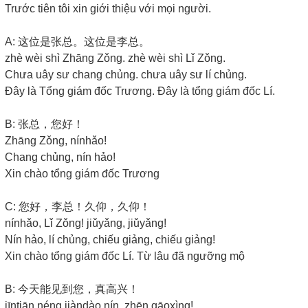
Trước tiên tôi xin giới thiệu với mọi người.
A: 这位是张总。这位是李总。
zhè wèi shì Zhāng Zǒng. zhè wèi shì Lǐ Zǒng.
Chưa uây sư chang chủng. chưa uây sư lí chủng.
Đây là Tổng giám đốc Trương. Đây là tổng giám đốc Lí.
B: 张总，您好！
Zhāng Zǒng, nínhǎo!
Chang chủng, nín hảo!
Xin chào tổng giám đốc Trương
C: 您好，李总！久仰，久仰！
nínhǎo, Lǐ Zǒng! jiǔyǎng, jiǔyǎng!
Nín hảo, lí chủng, chiếu giảng, chiếu giảng!
Xin chào tổng giám đốc Lí. Từ lâu đã ngưỡng mộ
B: 今天能见到您，真高兴！
jīntiān néng jiàndào nín, zhēn gāoxìng!