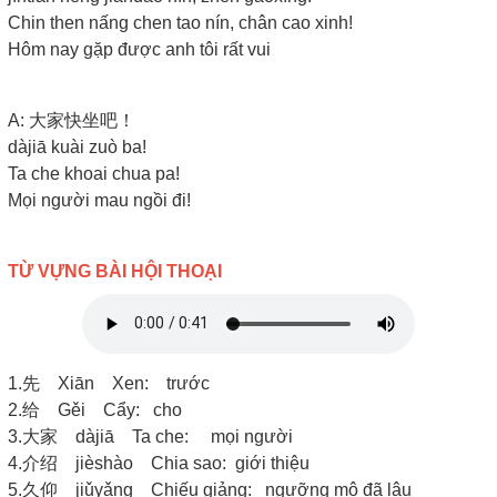
Chin then nấng chen tao nín, chân cao xinh!
Hôm nay gặp được anh tôi rất vui
A: 大家快坐吧！
dàjiā kuài zuò ba!
Ta che khoai chua pa!
Mọi người mau ngồi đi!
TỪ VỰNG BÀI HỘI THOẠI
1.先 Xiān Xen: trước
2.给 Gěi Cẩy: cho
3.大家 dàjiā Ta che: mọi người
4.介绍 jièshào Chia sao: giới thiệu
5.久仰 jiǔyǎng Chiếu giảng: ngưỡng mộ đã lâu