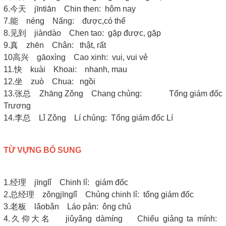
6.今天 jīntiān Chin then: hôm nay
7.能 néng Nấng: được,có thể
8.见到 jiàndào Chen tao: gặp được, gặp
9.真 zhēn Chân: thật, rất
10高兴 gāoxìng Cao xinh: vui, vui vẻ
11.快 kuài Khoai: nhanh, mau
12.坐 zuò Chua: ngồi
13.张总 Zhāng Zǒng Chang chủng: Tổng giám đốc
Trương
14.李总 Lǐ Zǒng Lí chủng: Tổng giám đốc Lí
TỪ VỰNG BỔ SUNG
1.经理 jīnglǐ Chinh lỉ: giám đốc
2.总经理 zǒngjīnglǐ Chủng chinh lỉ: tổng giám đốc
3.老板 lǎobǎn Láo pản: ông chủ
4.久仰大名 jiǔyǎng dàmíng Chiếu giảng ta mính: