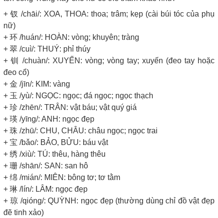
+ 钗 /chāi/: XOA, THOA: thoa; trâm; kẹp (cài búi tóc của phụ
nữ)
+ 环 /huán/: HOÀN: vòng; khuyên; tràng
+ 翠 /cuì/: THUÝ: phỉ thúy
+ 钏 /chuàn/: XUYẾN: vòng; vòng tay; xuyến (đeo tay hoặc
đeo cổ)
+ 金 /jīn/: KIM: vàng
+ 玉 /yù/: NGỌC: ngọc; đá ngọc; ngọc thạch
+ 珍 /zhēn/: TRÂN: vật báu; vật quý giá
+ 瑛 /yīng/: ANH: ngọc đẹp
+ 珠 /zhū/: CHU, CHÂU: châu ngọc; ngọc trai
+ 宝 /bǎo/: BẢO, BỬU: báu vật
+ 绣 /xiù/: TÚ: thêu, hàng thêu
+ 珊 /shān/: SAN: san hô
+ 绵 /mián/: MIÊN: bông tơ; tơ tằm
+ 琳 /lín/: LÂM: ngọc đẹp
+ 琼 /qióng/: QUỲNH: ngọc đẹp (thường dùng chỉ đồ vật đẹp
đẽ tinh xảo)