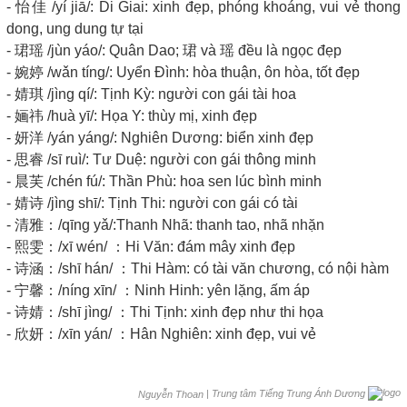
- 怡佳 /yí jiā/: Di Giai: xinh đẹp, phóng khoáng, vui vẻ thong
dong, ung dung tự tại
- 珺瑶 /jùn yáo/: Quân Dao; 珺 và 瑶 đều là ngọc đẹp
- 婉婷 /wǎn tíng/: Uyển Đình: hòa thuận, ôn hòa, tốt đẹp
- 婧琪 /jìng qí/: Tịnh Kỳ: người con gái tài hoa
- 婳祎 /huà yī/: Họa Y: thùy mị, xinh đẹp
- 妍洋 /yán yáng/: Nghiên Dương: biển xinh đẹp
- 思睿 /sī ruì/: Tư Duệ: người con gái thông minh
- 晨芙 /chén fú/: Thần Phù: hoa sen lúc bình minh
- 婧诗 /jìng shī/: Tịnh Thi: người con gái có tài
- 清雅：/qīng yǎ/:Thanh Nhã: thanh tao, nhã nhặn
- 熙雯：/xī wén/ ：Hi Văn: đám mây xinh đẹp
- 诗涵：/shī hán/ ：Thi Hàm: có tài văn chương, có nội hàm
- 宁馨：/níng xīn/ ：Ninh Hinh: yên lặng, ấm áp
- 诗婧：/shī jìng/ ：Thi Tịnh: xinh đẹp như thi họa
- 欣妍：/xīn yán/ ：Hân Nghiên: xinh đẹp, vui vẻ
|
Trung tâm Tiếng Trung Ánh Dương
Nguyễn Thoan