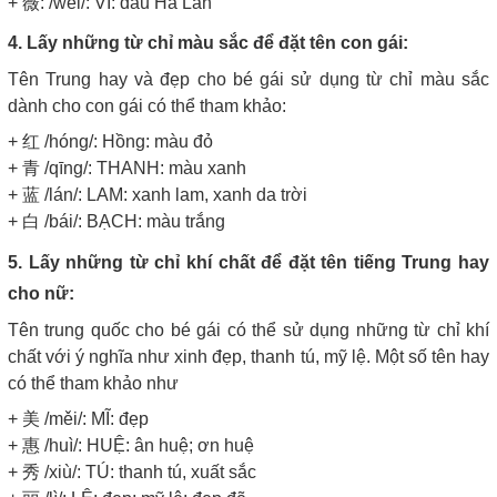
+ 薇: /wēi/: VI: đâu Hà Lan
4. Lấy những từ chỉ màu sắc để đặt tên con gái:
Tên Trung hay và đẹp cho bé gái sử dụng từ chỉ màu sắc
dành cho con gái có thể tham khảo:
+ 红 /hóng/: Hồng: màu đỏ
+ 青 /qīng/: THANH: màu xanh
+ 蓝 /lán/: LAM: xanh lam, xanh da trời
+ 白 /bái/: BẠCH: màu trắng
5. Lấy những từ chỉ khí chất để đặt tên tiếng Trung hay
cho nữ:
Tên trung quốc cho bé gái có thể sử dụng những từ chỉ khí
chất với ý nghĩa như xinh đẹp, thanh tú, mỹ lệ. Một số tên hay
có thể tham khảo như
+ 美 /měi/: MĨ: đẹp
+ 惠 /huì/: HUỆ: ân huệ; ơn huệ
+ 秀 /xiù/: TÚ: thanh tú, xuất sắc