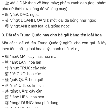
+ 黛 /dài/: ĐẠI: than vẽ lông mày; phẩm xanh đen (loại phẩm
phụ nữ thời xưa dùng để vẽ lông mày)
+ 瑶 /yáo/: DAO: ngọc
+ 莹 /yíng/: DOANH, OÁNH: một loại đá bóng như ngọc
+ 璎 /yīng/: ANH: một loại đá giống ngọc
3. Đặt tên Trung Quốc hay cho bé gái bằng tên loài hoa
Một cách để có tên Trung Quốc ý nghĩa cho con gái là lấy
theo tên những loài hoa quý, thanh nhã. Ví dụ:
+ 梅 /méi/: MAI: cây mai, hoa mai
+ 兰 /lán/: LAN: hoa lan
+ 竹 /zhú/: TRÚC: cây trúc
+ 菊 /jú/: CÚC: hoa cúc
+ 桂 /guì/: QUẾ: hoa quế
+ 芝 /zhī/: CHI: cỏ linh chi
+ 芹 /qín/: CẦN: cây cần
+ 莲 /lián/: LIÊN: hoa sen
+ 蓉 /róng/: DUNG: hoa phù dung