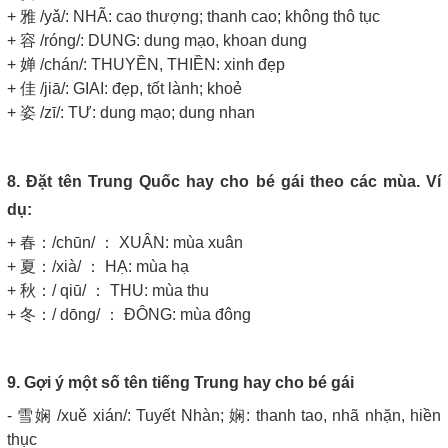
+ 雅 /yǎ/: NHÃ: cao thượng; thanh cao; không thô tục
+ 容 /róng/: DUNG: dung mạo, khoan dung
+ 婵 /chán/: THUYỀN, THIỀN: xinh đẹp
+ 佳 /jiā/: GIAI: đẹp, tốt lành; khoẻ
+ 姿 /zī/: TƯ: dung mạo; dung nhan
8. Đặt tên Trung Quốc hay cho bé gái theo các mùa. Ví
dụ:
+ 春：/chūn/ ： XUÂN: mùa xuân
+ 夏：/xià/ ： HẠ: mùa hạ
+ 秋：/ qiū/ ： THU: mùa thu
+ 冬：/ dōng/ ： ĐÔNG: mùa đông
9. Gợi ý một số tên tiếng Trung hay cho bé gái
- 雪娴 /xuě xián/: Tuyết Nhàn; 娴: thanh tao, nhã nhặn, hiền
thục