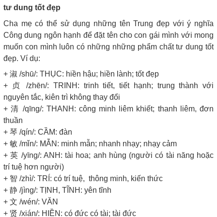
tư dung tốt đẹp
Cha mẹ có thể sử dụng những tên Trung đẹp với ý nghĩa
Công dung ngôn hạnh để đặt tên cho con gái mình với mong
muốn con mình luôn có những những phẩm chất tư dung tốt
đẹp. Ví dụ:
+ 淑 /shū/: THỤC: hiền hậu; hiền lành; tốt đẹp
+ 贞 /zhēn/: TRINH: trinh tiết, tiết hạnh; trung thành với
nguyên tắc, kiên trì không thay đổi
+ 清 /qīng/: THANH: công minh liêm khiết; thanh liêm, đơn
thuần
+ 琴 /qín/: CẦM: đàn
+ 敏 /mǐn/: MẪN: minh mẫn; nhanh nhạy; nhạy cảm
+ 英 /yīng/: ANH: tài hoa; anh hùng (người có tài năng hoặc
trí tuệ hơn người)
+ 智 /zhì/: TRÍ: có trí tuệ, thông minh, kiến thức
+ 静 /jìng/: TỊNH, TĨNH: yên tĩnh
+ 文 /wén/: VĂN
+ 贤 /xián/: HIỀN: có đức có tài; tài đức