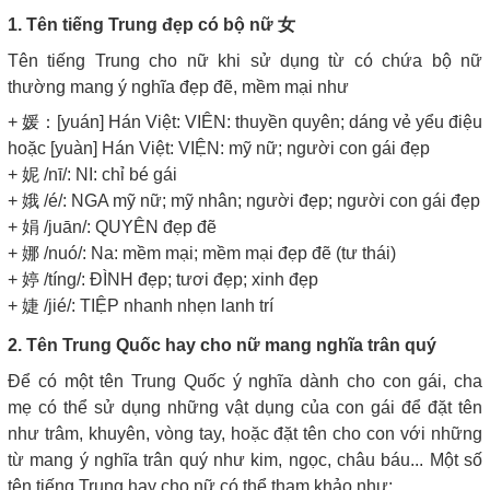
1. Tên tiếng Trung đẹp có bộ nữ 女
Tên tiếng Trung cho nữ khi sử dụng từ có chứa bộ nữ
thường mang ý nghĩa đẹp đẽ, mềm mại như
+ 媛：[yuán] Hán Việt: VIÊN: thuyền quyên; dáng vẻ yểu điệu
hoặc [yuàn] Hán Việt: VIỆN: mỹ nữ; người con gái đẹp
+ 妮 /nī/: NI: chỉ bé gái
+ 娥 /é/: NGA mỹ nữ; mỹ nhân; người đẹp; người con gái đẹp
+ 娟 /juān/: QUYÊN đẹp đẽ
+ 娜 /nuó/: Na: mềm mại; mềm mại đẹp đẽ (tư thái)
+ 婷 /tíng/: ĐÌNH đẹp; tươi đẹp; xinh đẹp
+ 婕 /jié/: TIỆP nhanh nhẹn lanh trí
2. Tên Trung Quốc hay cho nữ mang nghĩa trân quý
Để có một tên Trung Quốc ý nghĩa dành cho con gái, cha
mẹ có thể sử dụng những vật dụng của con gái để đặt tên
như trâm, khuyên, vòng tay, hoặc đặt tên cho con với những
từ mang ý nghĩa trân quý như kim, ngọc, châu báu... Một số
tên tiếng Trung hay cho nữ có thể tham khảo như: