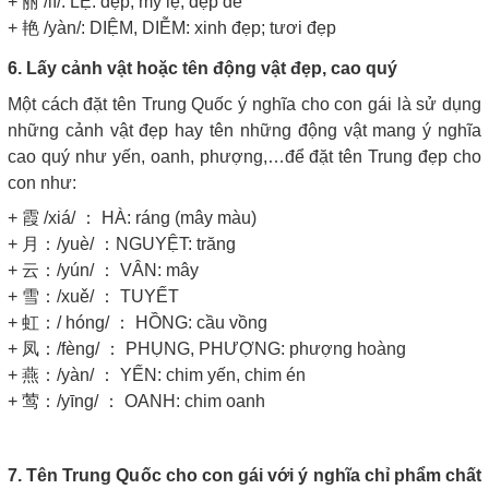
+ 丽 /lì/: LỆ: đẹp; mỹ lệ; đẹp đẽ
+ 艳 /yàn/: DIỆM, DIỄM: xinh đẹp; tươi đẹp
6. Lấy cảnh vật hoặc tên động vật đẹp, cao quý
Một cách đặt tên Trung Quốc ý nghĩa cho con gái là sử dụng
những cảnh vật đẹp hay tên những động vật mang ý nghĩa
cao quý như yến, oanh, phượng,…để đặt tên Trung đẹp cho
con như:
+ 霞 /xiá/ ： HÀ: ráng (mây màu)
+ 月：/yuè/ ：NGUYỆT: trăng
+ 云：/yún/ ： VÂN: mây
+ 雪：/xuě/ ： TUYẾT
+ 虹：/ hóng/ ： HỒNG: cầu vồng
+ 凤：/fèng/ ： PHỤNG, PHƯỢNG: phượng hoàng
+ 燕：/yàn/ ： YẾN: chim yến, chim én
+ 莺：/yīng/ ： OANH: chim oanh
7. Tên Trung Quốc cho con gái với ý nghĩa chỉ phẩm chất