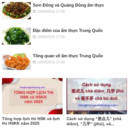
Sơn Đông và Quảng Đông ẩm thực
18/09/2016 17:00
Đặc điểm của ẩm thực Trung Quốc
18/09/2016 17:00
Tổng quan về ẩm thực Trung Quốc
18/09/2016 17:00
Tổng hợp lịch thi HSK và lịch
Cách sử dụng “差点儿” (chà
thi HSKK năm 2025
diǎnr), “几乎” (jīhū), và...