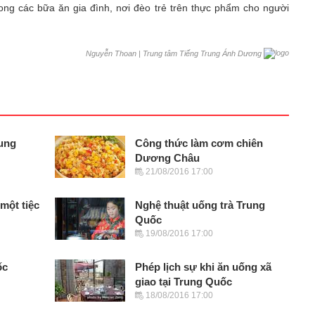
ong các bữa ăn gia đình, nơi đèo trẻ trên thực phẩm cho người
|
Trung tâm Tiếng Trung Ánh Dương
Nguyễn Thoan
ung
Công thức làm cơm chiên
Dương Châu
21/08/2016 17:00
một tiệc
Nghệ thuật uống trà Trung
Quốc
19/08/2016 17:00
ốc
Phép lịch sự khi ăn uống xã
giao tại Trung Quốc
18/08/2016 17:00