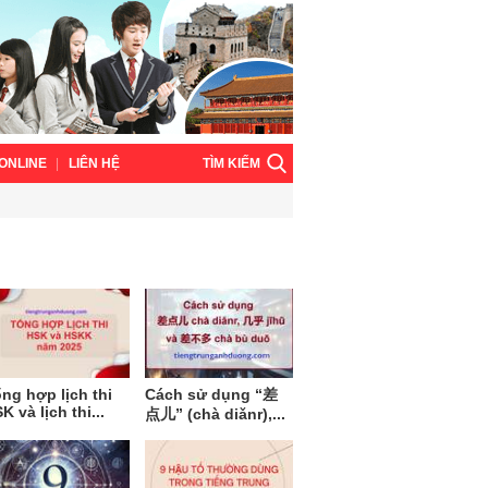
TÌM KIẾM
ONLINE
LIÊN HỆ
ng hợp lịch thi
Cách sử dụng “差
K và lịch thi...
点儿” (chà diǎnr),...