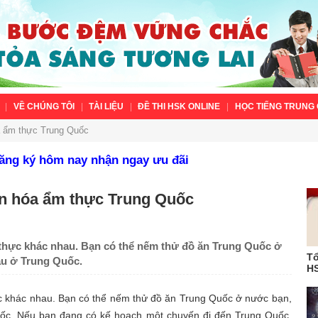
VỀ CHÚNG TÔI
TÀI LIỆU
ĐỀ THI HSK ONLINE
HỌC TIẾNG TRUNG 
óa ẩm thực Trung Quốc
Đăng ký hôm nay nhận ngay ưu đãi
văn hóa ẩm thực Trung Quốc
thực khác nhau. Bạn có thể nếm thử đồ ăn Trung Quốc ở
Tổ
au ở Trung Quốc.
HS
c khác nhau. Bạn có thể nếm thử đồ ăn Trung Quốc ở nước bạn,
uốc. Nếu bạn đang có kế hoạch một chuyến đi đến Trung Quốc,