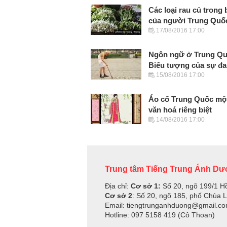
Các loại rau củ trong
của người Trung Quố
17/08/2016 17:00
Ngôn ngữ ở Trung Qu
Biểu tượng của sự đa
15/08/2016 17:00
Áo cổ Trung Quốc một
văn hoá riêng biệt
14/08/2016 17:00
Trung tâm Tiếng Trung Ánh D
Địa chỉ:
Cơ sở 1:
Số 20, ngõ 199/1 H
Cơ sở 2
: Số 20, ngõ 185, phố Chùa 
Email: tiengtrunganhduong@gmail.c
Hotline: 097 5158 419 (Cô Thoan)