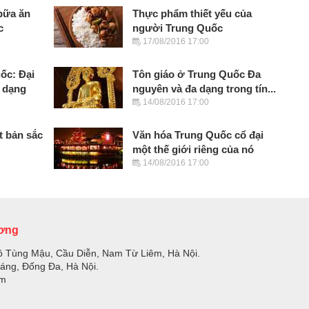
 bữa ăn
Thực phẩm thiết yếu của
c
người Trung Quốc
17/08/2016 17:00
ốc: Đại
Tôn giáo ở Trung Quốc Đa
 dạng
nguyên và đa dạng trong tín...
14/08/2016 17:00
 bản sắc
Văn hóa Trung Quốc cổ đại
một thế giới riêng của nó
14/08/2016 17:00
ương
ồ Tùng Mậu, Cầu Diễn, Nam Từ Liêm, Hà Nội.
Láng, Đống Đa, Hà Nội.
om