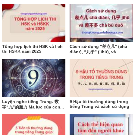
Tổng hợp lịch thi HSK và lịch
Cách sử dụng “差点儿” (chà
thi HSKK năm 2025
diǎnr), “几乎” (jīhū), và...
Luyện nghe tiếng Trung: 数
9 Hậu tố thường dùng trong
tiếng Trung và cách sử dụng
字“九”的魔力 Ma lực của con...