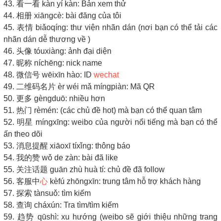
43. 看一看 kàn yí kàn: Bản xem thử
44. 相册 xiāngcè: bài đăng của tôi
45. 表情 biǎoqíng: thư viện nhãn dán (nơi bạn có thể tải các
nhãn dán dễ thương về )
46. 头像 tóuxiàng: ảnh đại diện
47. 昵称 níchēng: nick name
48. 微信号 wēixīn hào: ID
wechat
49. 二维码名片 èr wéi mǎ míngpiàn: Mã QR
50. 更多 gèngduō: nhiều hơn
51. 热门 rèmén: (các chủ đề hot) mà bạn có thể quan tâm
52. 明星 míngxīng: weibo của người nổi tiếng mà bạn có thể
ấn theo dõi
53. 消息提醒 xiāoxī tíxǐng: thông báo
54. 我的赞 wǒ de zàn: bài đã like
55. 关注话题 guān zhù huà tí: chủ đề đã follow
56. 客服中
心
kèfú zhōngxīn: trung tâm hỗ trợ khách hàng
57. 探索 tànsuǒ: tìm kiếm
58. 查询 cháxún: Tra tìm/tìm kiếm
59. 趋势 qūshì: xu hướng (weibo sẽ giới thiệu những trang