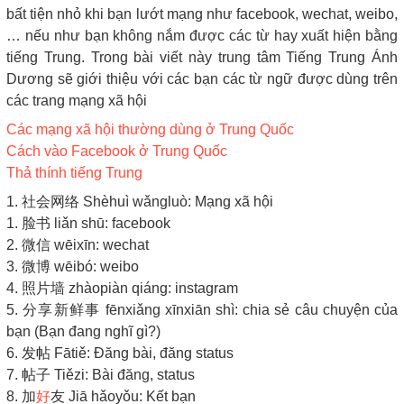
bất tiện nhỏ khi bạn lướt mạng như facebook, wechat, weibo,
… nếu như bạn không nắm được các từ hay xuất hiện bằng
tiếng Trung. Trong bài viết này trung tâm Tiếng Trung Ánh
Dương sẽ giới thiệu với các bạn các từ ngữ được dùng trên
các trang mạng xã hội
Các mạng xã hội thường dùng ở Trung Quốc
Cách vào Facebook ở Trung Quốc
Thả thính tiếng Trung
1. 社会网络 Shèhuì wǎngluò: Mạng xã hội
1. 脸书 liǎn shū: facebook
2. 微信 wēixīn: wechat
3. 微博 wēibó: weibo
4. 照片墙 zhàopiàn qiáng: instagram
5. 分享新鲜事 fēnxiǎng xīnxiān shì: chia sẻ câu chuyện của
bạn (Bạn đang nghĩ gì?)
6. 发帖 Fātiě: Đăng bài, đăng status
7. 帖子 Tiězi: Bài đăng, status
8. 加
好
友 Jiā hǎoyǒu: Kết bạn