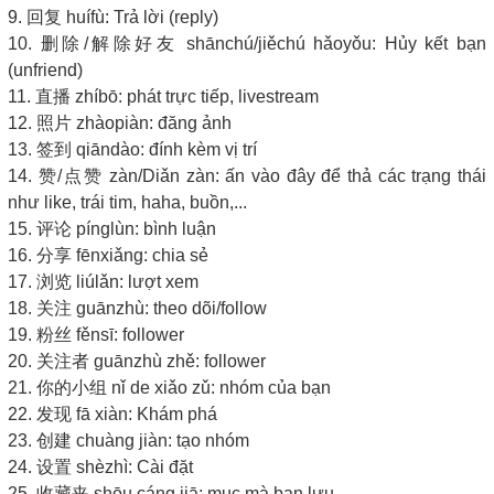
9. 回复 huífù: Trả lời (reply)
10. 删除/解除好友 shānchú/jiěchú hǎoyǒu: Hủy kết bạn
(unfriend)
11. 直播 zhíbō: phát trực tiếp, livestream
12. 照片 zhàopiàn: đăng ảnh
13. 签到 qiāndào: đính kèm vị trí
14. 赞/点赞 zàn/Diǎn zàn: ấn vào đây để thả các trạng thái
như like, trái tim, haha, buồn,...
15. 评论 pínglùn: bình luận
16. 分享 fēnxiǎng: chia sẻ
17. 浏览 liúlǎn: lượt xem
18. 关注 guānzhù: theo dõi/follow
19. 粉丝 fěnsī: follower
20. 关注者 guānzhù zhě: follower
21. 你的小组 nǐ de xiǎo zǔ: nhóm của bạn
22. 发现 fā xiàn: Khám phá
23. 创建 chuàng jiàn: tạo nhóm
24. 设置 shèzhì: Cài đặt
25. 收藏夹 shōu cáng jiā: mục mà bạn lưu