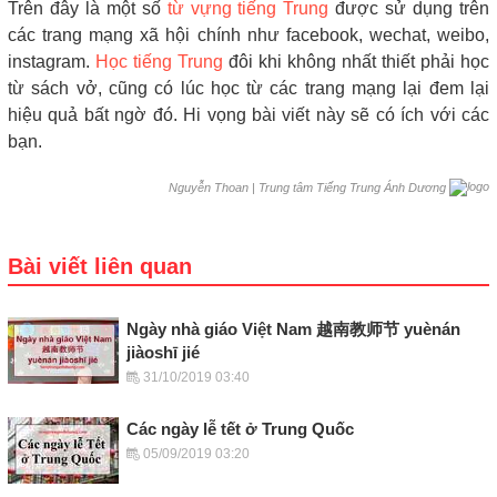
Trên đây là một số
từ vựng tiếng Trung
được sử dụng trên
các trang mạng xã hội chính như facebook, wechat, weibo,
instagram.
Học tiếng Trung
đôi khi không nhất thiết phải học
từ sách vở, cũng có lúc học từ các trang mạng lại đem lại
hiệu quả bất ngờ đó. Hi vọng bài viết này sẽ có ích với các
bạn.
|
Trung tâm Tiếng Trung Ánh Dương
Nguyễn Thoan
Bài viết liên quan
Ngày nhà giáo Việt Nam 越南教师节 yuènán
jiàoshī jié
31/10/2019 03:40
Các ngày lễ tết ở Trung Quốc
05/09/2019 03:20