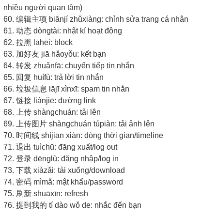
nhiều người quan tâm)
60. 编辑主项 biānjí zhǔxiàng: chỉnh sửa trang cá nhân
61. 动态 dòngtài: nhật kí hoạt động
62. 拉黑 lāhēi: block
63. 加好友 jiā hǎoyǒu: kết bạn
64. 转发 zhuǎnfā: chuyển tiếp tin nhắn
65. 回复 huífù: trả lời tin nhắn
66. 垃圾信息 lājī xìnxī: spam tin nhắn
67. 链接 liánjiē: đường link
68. 上传 shàngchuán: tải lên
69. 上传图片 shàngchuán túpiàn: tải ảnh lên
70. 时间线 shíjiān xiàn: dòng thời gian/timeline
71. 退出 tuìchū: đăng xuất/log out
72. 登录 dēnglù: đăng nhập/log in
73. 下载 xiàzǎi: tải xuống/download
74. 密码 mìmǎ: mật khẩu/password
75. 刷新 shuāxīn: refresh
76. 提到我的 tí dào wǒ de: nhắc đến bạn