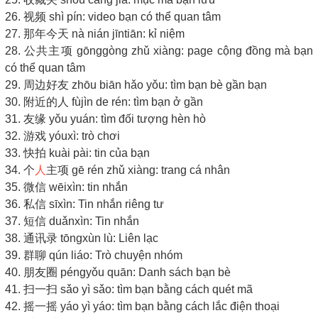
26. 视频 shì pín: video bạn có thể quan tâm
27. 那年今天 nà nián jīntiān: kỉ niệm
28. 公共主项 gōnggòng zhǔ xiàng: page cộng đồng mà bạn
có thể quan tâm
29. 周边好友 zhōu biān hǎo yǒu: tìm bạn bè gần bạn
30. 附近的人 fùjìn de rén: tìm bạn ở gần
31. 友缘 yǒu yuán: tìm đối tượng hèn hò
32. 游戏 yóuxì: trò chơi
33. 快拍 kuài pài: tin của bạn
34. 个
人
主项 gē rén zhǔ xiàng: trang cá nhân
35. 微信 wēixìn: tin nhắn
36. 私信 sīxìn: Tin nhắn riêng tư
37. 短信 duǎnxìn: Tin nhắn
38. 通讯录 tōngxùn lù: Liên lạc
39. 群聊 qún liáo: Trò chuyện nhóm
40. 朋友圈 péngyǒu quān: Danh sách bạn bè
41. 扫一扫 sǎo yì sǎo: tìm bạn bằng cách quét mã
42. 摇一摇 yáo yì yáo: tìm bạn bằng cách lắc điện thoại