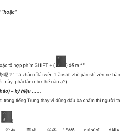
“”hoặc‘’
’ hoặc tổ hợp phím SHIFT + (
) để ra “ ”
hàn qǐlái wèn:“Lǎoshī, zhè jiàn shì zěnme bàn
iệc này phải làm như thế nào ạ?)
hào) – ký hiệu ……
t, trong tiếng Trung thay vì dùng dấu ba chấm thì người ta
(
)
有……完成……任务。” “Wǒ……duìbùqǐ……dàjiā,