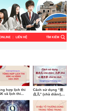
TÌM KIẾM
ONLINE
LIÊN HỆ
ng hợp lịch thi
Cách sử dụng “差
K và lịch thi...
点儿” (chà diǎnr),...