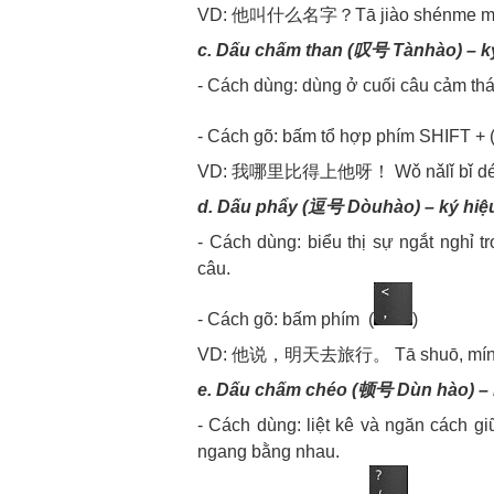
VD: 他叫什么名字？Tā jiào shénme míngz
c. Dấu chấm than (叹号 Tànhào) – ký
- Cách dùng: dùng ở cuối câu cảm th
- Cách gõ: bấm tổ hợp phím SHIFT + 
VD: 我哪里比得上他呀！ Wǒ nǎlǐ bǐ dé shàn
d. Dấu phẩy (逗号 Dòuhào) – ký hiệ
- Cách dùng: biểu thị sự ngắt nghỉ 
câu.
- Cách gõ: bấm phím (
)
VD: 他说，明天去旅行。 Tā shuō, míngtiān qù
e. Dấu chấm chéo (顿号 Dùn hào
) –
- Cách dùng: liệt kê và ngăn cách 
ngang bằng nhau.