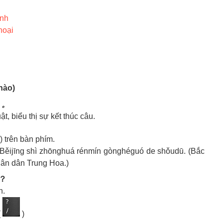
ính
hoại
hào)
u 。
t, biểu thị sự kết thúc câu.
) trên bàn phím.
hì zhōnghuá rénmín gònghéguó de shǒudū. (Bắc
ân dân Trung Hoa.)
 ？
n.
(
)