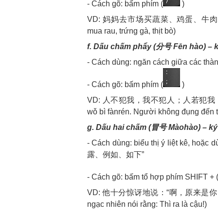
- Cách gõ: bấm phím (
)
VD: 妈妈去市场买蔬菜、鸡蛋、牛肉 Māmā qù s
mua rau, trứng gà, thịt bò)
f. Dấu chấm phẩy (分号 Fēn hào) – 
- Cách dùng: ngăn cách giữa các thàn
- Cách gõ: bấm phím (
)
VD: 人不犯我，我不犯人；人若犯我，我必犯人。Ré
wǒ bì fànrén. Người không đụng đến t
g. Dấu hai chấm (冒号 Màohào) – ký
- Cách dùng: biểu thị ý liệt k
露、例如、如下”
- Cách gõ: bấm tổ hợp phím SHIFT + 
VD: 他十分惊讶地说：“啊，原来是你！” Tā shífēn
ngạc nhiên nói rằng: Thì ra là cậu!)