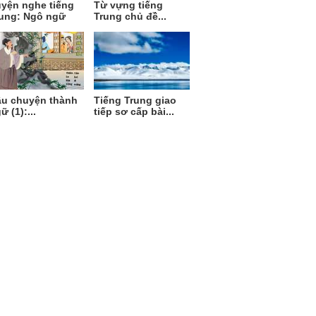
yện nghe tiếng
Từ vựng tiếng
ung: Ngô ngữ
Trung chủ đề...
u chuyện thành
Tiếng Trung giao
ữ (1):...
tiếp sơ cấp bài...