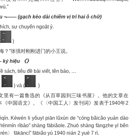
ù.”
 ¬—— (gạch kéo dài chiếm vị trí hai ô chữ)
thích, sự chuyển ngoặt ý.
(
)
上海？”张强对刚刚进门的小王说。
– ký hiệu 《》
 sách, tiêu đề bài viết, tên báo, …
(
) và (
)
课文里有一篇鲁迅的《从百草园到三味书屋》。他的文章在
《中国语文》。《〈中国工人〉发刊词》发表于1940年2
ín. Kèwén li yǒuyī piān lǔxùn de “cóng bǎicǎo yuán dào
rénmín rìbào” shàng fābiǎole. Zhuō shàng fàngzhe yī běn
〉 fākāncí” fābiǎo yú 1940 nián 2 yuè 7 rì.