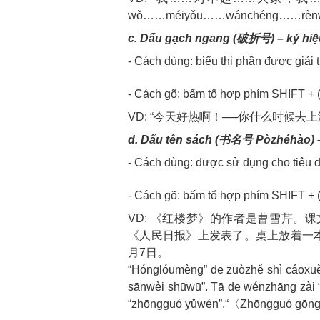
wǒ……méiyǒu……wánchéng……rènw
c. Dấu gạch ngang (破折号) – ký hiệu
- Cách dùng: biểu thị phần được giải 
- Cách gõ: bấm tổ hợp phím SHIFT + 
VD: “今天好热啊！──你什么时候去
d. Dấu tên sách (书名号 Pòzhéhào) 
- Cách dùng: được sử dụng cho tiêu đề
- Cách gõ: bấm tổ hợp phím SHIFT + 
VD: 《红楼梦》的作者是曹雪芹。
《人民日报》上发表了。桌上放着一本
月7日。
“Hónglóumèng” de zuòzhě shì cáoxuěq
sānwèi shūwū”. Tā de wénzhāng zài “
“zhōngguó yǔwén”.“〈Zhōngguó gōngrén