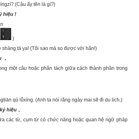
ì? (Cậu ấy tên là gì?)
 hiệu !
án
(
)
g tā ya! (Tôi sao mà so được với hắn!)
u ，
trong một câu hoặc phân tách giữa cách thành phần trong
 lǚxíng. (Anh ta nói rằng ngày mai sẽ đi du lịch.)
 ký hiệu 、
giữa các từ, cụm từ có chức năng hoặc quan hệ ngữ pháp