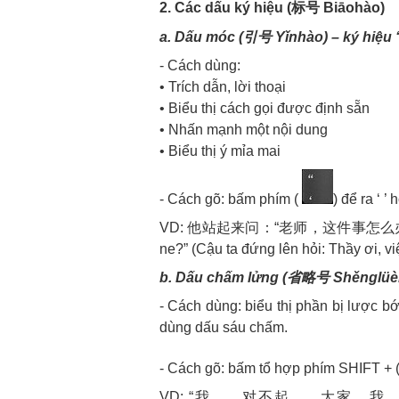
2. Các dấu ký hiệu (标号 Biāohào)
a. Dấu móc (引号 Yǐnhào) – ký hiệu 
- Cách dùng:
• Trích dẫn, lời thoại
• Biểu thị cách gọi được định sẵn
• Nhấn mạnh một nội dung
• Biểu thị ý mỉa mai
- Cách gõ: bấm phím (
) để ra ‘ 
VD: 他站起来问：“老师，这件事怎么办呢？” Tā z
ne?” (Cậu ta đứng lên hỏi: Thầy ơi, v
b. Dấu chấm lửng (省略号 Shěnglüè
- Cách dùng: biểu thị phần bị lược bớ
dùng dấu sáu chấm.
- Cách gõ: bấm tổ hợp phím SHIFT + 
VD: “我……对不起……大家，我……没