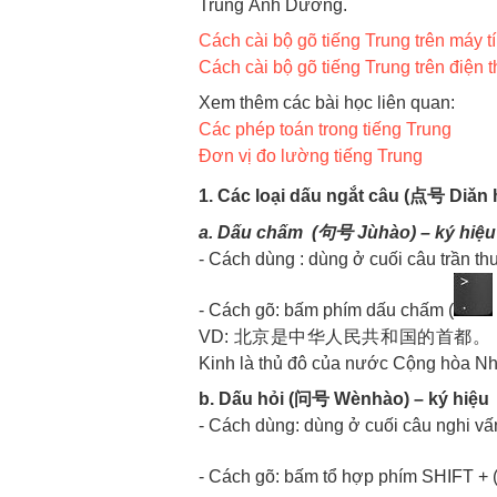
Trung Ánh Dương.
Cách cài bộ gõ tiếng Trung trên máy t
Cách cài bộ gõ tiếng Trung trên điện t
Xem thêm các bài học liên quan:
Các phép toán trong tiếng Trung
Đơn vị đo lường tiếng Trung
1. Các loại dấu ngắt câu (点号 Diǎn 
a. Dấu chấm (句号 Jùhào) – ký hiệ
- Cách dùng : dùng ở cuối câu trần thuậ
- Cách gõ: bấm phím dấu chấm (
VD: 北京是中华人民共和国的首都。 Běijīng s
Kinh là thủ đô của nước Cộng hòa Nh
b. Dấu hỏi (问号 Wènhào) – ký hiệu
- Cách dùng: dùng ở cuối câu nghi vấ
- Cách gõ: bấm tổ hợp phím SHIFT + 