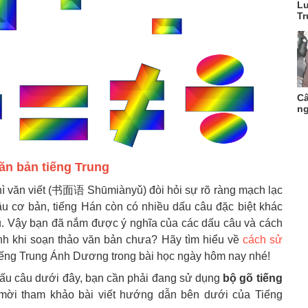
Lu
Tr
Câ
ng
ăn bản tiếng Trung
ì văn viết (书面语 Shūmiànyǔ) đòi hỏi sự rõ ràng mạch lạc
âu cơ bản, tiếng Hán còn có nhiều dấu câu đặc biệt khác
 Vậy bạn đã nắm được ý nghĩa của các dấu câu và cách
nh khi soạn thảo văn bản chưa? Hãy tìm hiểu về
cách sử
ếng Trung Ánh Dương trong bài học ngày hôm nay nhé!
dấu câu dưới đây, bạn cần phải đang sử dụng
bộ gõ tiếng
 mời tham khảo bài viết hướng dẫn bên dưới của Tiếng