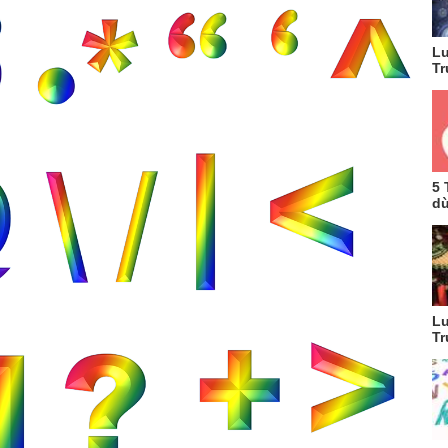
Lu
Tr
5 
dù
Lu
Tr