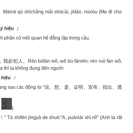
hìchǎng mǎi shūcài, jīdàn, niúròu (Mẹ đi chợ
ký hiệu ；
h phần có mối quan hệ đẳng lập trong câu.
n bùfàn wǒ, wǒ bù fànrén; rén ruò fàn wǒ,
a thì ta không đụng đến người
 hiệu ：
ê, hoặc dùng sau các động từ “说、想、是、证明、宣布、指出、透
(
)
 jīngyà de shuō:“A, yuánlái shì nǐ!” (Anh ta rất