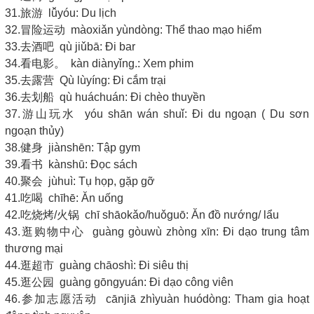
31.旅游 lǚyóu: Du lịch
32.冒险运动 màoxiǎn yùndòng: Thể thao mạo hiểm
33.去酒吧 qù jiǔbā: Đi bar
34.看电影。 kàn diànyǐng.: Xem phim
35.去露营 Qù lùyíng: Đi cắm trại
36.去划船 qù huáchuán: Đi chèo thuyền
37.游山玩水 yóu shān wán shuǐ: Đi du ngoạn ( Du sơn
ngoạn thủy)
38.健身 jiànshēn: Tập gym
39.看书 kànshū: Đọc sách
40.聚会 jùhuì: Tụ họp, gặp gỡ
41.吃喝 chīhē: Ăn uống
42.吃烧烤/火锅 chī shāokǎo/huǒguō: Ăn đồ nướng/ lẩu
43.逛购物中心 guàng gòuwù zhòng xīn: Đi dạo trung tâm
thương mại
44.逛超市 guàng chāoshì: Đi siêu thị
45.逛公园 guàng gōngyuán: Đi dạo công viên
46.参加志愿活动 cānjiā zhìyuàn huódòng: Tham gia hoạt