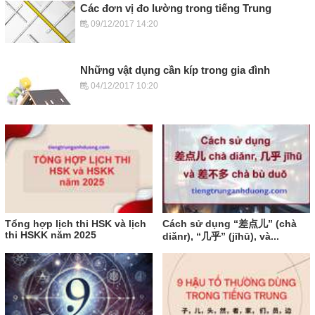
Các đơn vị đo lường trong tiếng Trung
09/12/2017 14:20
Những vật dụng cần kíp trong gia đình
04/12/2017 10:20
Tổng hợp lịch thi HSK và lịch
Cách sử dụng “差点儿” (chà
thi HSKK năm 2025
diǎnr), “几乎” (jīhū), và...