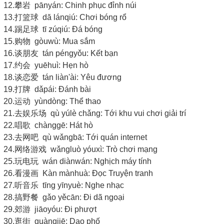
12.攀岩 pānyán: Chinh phục đỉnh núi
13.打篮球 dă lánqiú: Chơi bóng rổ
14.踢足球 tī zúqiú: Đá bóng
15.购物 gòuwù: Mua sắm
16.谈朋友 tán péngyǒu: Kết bạn
17.约会 yuēhuì: Hẹn hò
18.谈恋爱 tán liàn'ài: Yêu đương
19.打牌 dǎpái: Đánh bài
20.运动 yùndòng: Thể thao
21.去娱乐场 qù yúlè chǎng: Tới khu vui chơi giải trí
22.唱歌 chànggē: Hát hò
23.去网吧 qù wǎngbā: Tới quán internet
24.网络游戏 wǎngluò yóuxì: Trò chơi mạng
25.玩电玩 wán diànwán: Nghịch máy tính
26.看漫画 Kàn mànhuà: Đọc Truyện tranh
27.听音乐 tīng yīnyuè: Nghe nhạc
28.搞野餐 gǎo yěcān: Đi dã ngoại
29.郊游 jiāoyóu: Đi phượt
30.逛街 guàngjiē: Dạo phố