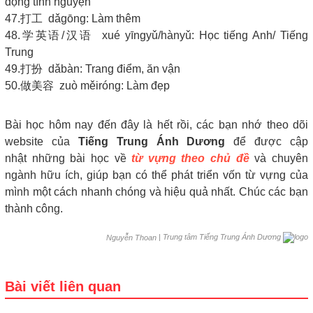
động tình nguyện
47.打工 dǎgōng: Làm thêm
48.学英语/汉语 xué yīngyǔ/hànyǔ: Học tiếng Anh/ Tiếng
Trung
49.打扮 dǎbàn: Trang điểm, ăn vận
50.做美容 zuò měiróng: Làm đẹp
Bài học hôm nay đến đây là hết rồi, các bạn nhớ theo dõi
website của
Tiếng Trung Ánh Dương
để được cập
nhật những bài học về
từ vựng theo chủ đề
và chuyên
ngành hữu ích, giúp bạn có thể phát triển vốn từ vựng của
mình một cách nhanh chóng và hiệu quả nhất. Chúc các bạn
thành công.
|
Trung tâm Tiếng Trung Ánh Dương
Nguyễn Thoan
Bài viết liên quan