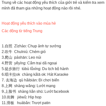
Trung về các hoạt động yêu thích của giới trẻ và kiểm tra xem
mình đã tham gia những hoạt động nào rồi nhé.
Hoạt động yêu thích vào mùa hè
Các động từ tiếng Trung
1.自照 Zìzhào: Chụp ảnh tự sướng
2.吹牛 Chuīniú: Chém gió
3.爬山 páshān: Leo núi
4.野营 yěyíng: Cắm trại dã ngoại
5.徒步旅行 túbù lǚxíng: Du lịch bộ hành
6.唱卡拉ok chàng kǎlā ok: Hát Karaoke
7. 去海边 qù hǎibiān: Đi chơi biển
8.上网 shàng wǎng: Lướt mạng
9.上脸书 shàng liǎn shū: Lướt facebook
10.街舞 jiēwǔ: Hip hop
11.滑板 huábǎn: Trượt patin