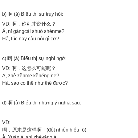
b) 啊 (á) Biểu thị sự truy hỏi:
VD: 啊，你刚才说什么？
Á, nǐ gāngcái shuō shénme?
Hả, lúc nãy cậu nói gì cơ?
c) 啊 (ǎ) Biểu thị sự nghi ngờ:
VD: 啊，这怎么可能呢？
Ǎ, zhè zěnme kěnéng ne?
Hả, sao có thể như thế được?
d) 啊 (à) Biểu thị những ý nghĩa sau:
VD:
啊，原来是这样啊！(đột nhiên hiểu rõ)
À, Yuánlái shì zhèyàng à!