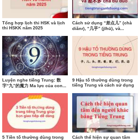
Tổng hợp lịch thi HSK và lịch
Cách sử dụng “差点儿” (chà
thi HSKK năm 2025
diǎnr), “几乎” (jīhū), và...
Luyện nghe tiếng Trung: 数
9 Hậu tố thường dùng trong
tiếng Trung và cách sử dụng
字“九”的魔力 Ma lực của con...
5 Tiền tố thường dùng trong
Cách thể hiện sự quan tâm