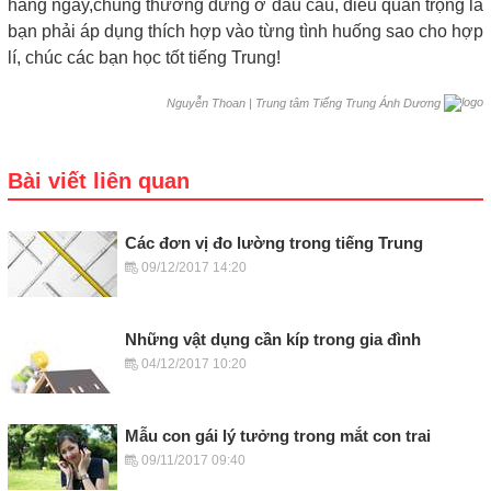
hàng ngày,chúng thường đứng ở đầu câu, điều quan trọng là
bạn phải áp dụng thích hợp vào từng tình huống sao cho hợp
lí, chúc các bạn học tốt tiếng Trung!
|
Trung tâm Tiếng Trung Ánh Dương
Nguyễn Thoan
Bài viết liên quan
Các đơn vị đo lường trong tiếng Trung
09/12/2017 14:20
Những vật dụng cần kíp trong gia đình
04/12/2017 10:20
Mẫu con gái lý tưởng trong mắt con trai
09/11/2017 09:40