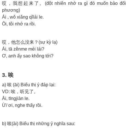
哎，我想起来了。(đột nhiên nhớ ra gì đó muốn bảo đối
phương)
Ái , wǒ xiǎng qǐlái le.
Ôi, tôi nhớ ra rồi.
哎，他怎么没来？(sự kỳ lạ)
Ái, tā zěnme méi lái?
Ơ, anh ấy sao không tới?
3. 唉
a) 唉 (āi) Biểu thị ý đáp lại:
VD: 唉，听见了。
Āi, tīngjiàn le.
Ừ/ ơi, nghe thấy rồi.
b) 唉(ài) Biểu thị những ý nghĩa sau: