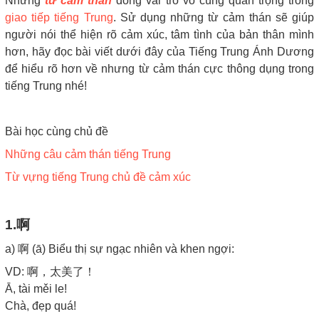
Những
từ cảm thán
đóng vai trò vô cùng quan trọng trong
giao tiếp tiếng Trung
. Sử dụng những từ cảm thán sẽ giúp
người nói thể hiện rõ cảm xúc, tâm tình của bản thân mình
hơn, hãy đọc bài viết dưới đây của Tiếng Trung Ánh Dương
để hiểu rõ hơn về nhưng từ cảm thán cực thông dụng trong
tiếng Trung nhé!
Bài học cùng chủ đề
Những câu cảm thán tiếng Trung
Từ vựng tiếng Trung chủ đề cảm xúc
1.啊
a) 啊 (ā) Biểu thị sự ngạc nhiên và khen ngợi:
VD: 啊，太美了！
Ā, tài měi le!
Chà, đẹp quá!