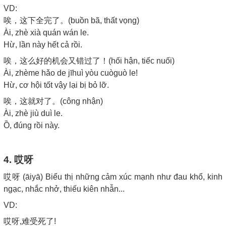
VD:
唉，这下全完了。(buồn bã, thất vọng)
Ài, zhè xià quán wán le.
Hừ, lần này hết cả rồi.
唉，这么好的机会又错过了！(hối hận, tiếc nuối)
Ài, zhème hǎo de jīhuì yòu cuòguò le!
Hừ, cơ hội tốt vậy lại bị bỏ lỡ.
唉，这就对了。(công nhận)
Ài, zhè jiù duì le.
Ồ, đúng rồi này.
4. 哎呀
哎呀 (āiyā) Biểu thị những cảm xúc mạnh như đau khổ, kinh
ngạc, nhắc nhở, thiếu kiên nhẫn...
VD:
哎呀,难受死了!