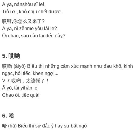
Āiyā, nánshòu sǐ le!
Trời ơi, khó chịu chết được!
哎呀,你怎么又来了?
Āiyā, nǐ zěnme yòu lái le?
Ôi chao, sao cậu lại đến đây?
5. 哎哟
哎哟 (āiyō) Biểu thị những cảm xúc mạnh như đau khổ, kinh
ngạc, hối tiếc, khen ngợi...
VD: 哎哟，太遗憾了！
Āiyō, tài yíhàn le!
Chao ôi, tiếc quá!
6. 哈
哈 (hā) Biểu thị sự đắc ý hay sự bất ngờ: