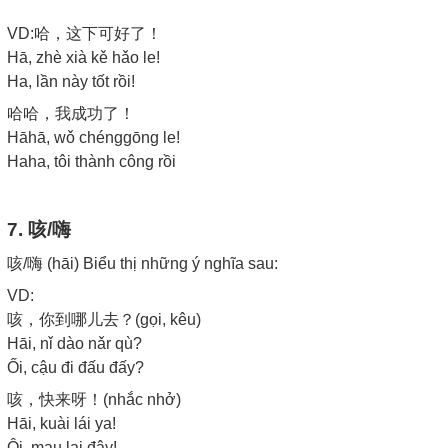
VD:哈，这下可好了！
Hā, zhè xià kě hǎo le!
Ha, lần này tốt rồi!
哈哈，我成功了！
Hāhā, wǒ chénggōng le!
Haha, tôi thành công rồi
7. 咳/嗨
咳/嗨 (hāi) Biểu thị những ý nghĩa sau:
VD:
咳，你到哪儿去？(gọi, kêu)
Hāi, nǐ dào nǎr qù?
Ối, cậu đi đấu đấy?
咳，快来呀！(nhắc nhở)
Hāi, kuài lái ya!
Ôi, mau lại đây!