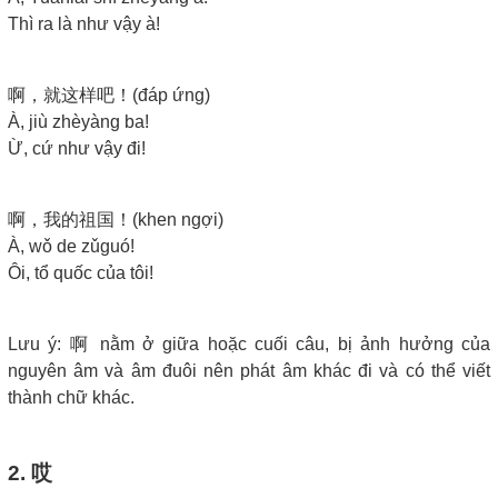
Thì ra là như vậy à!
啊，就这样吧！(đáp ứng)
À, jiù zhèyàng ba!
Ừ, cứ như vậy đi!
啊，我的祖国！(khen ngợi)
À, wǒ de zǔguó!
Ôi, tổ quốc của tôi!
Lưu ý: 啊 nằm ở giữa hoặc cuối câu, bị ảnh hưởng của
nguyên âm và âm đuôi nên phát âm khác đi và có thể viết
thành chữ khác.
2. 哎