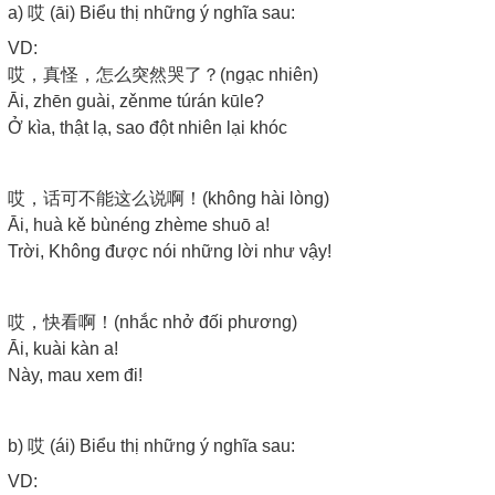
a) 哎 (āi) Biểu thị những ý nghĩa sau:
VD:
哎，真怪，怎么突然哭了？(ngạc nhiên)
Āi, zhēn guài, zěnme túrán kūle?
Ở kìa, thật lạ, sao đột nhiên lại khóc
哎，话可不能这么说啊！(không hài lòng)
Āi, huà kě bùnéng zhème shuō a!
Trời, Không được nói những lời như vậy!
哎，快看啊！(nhắc nhở đối phương)
Āi, kuài kàn a!
Này, mau xem đi!
b) 哎 (ái) Biểu thị những ý nghĩa sau:
VD: