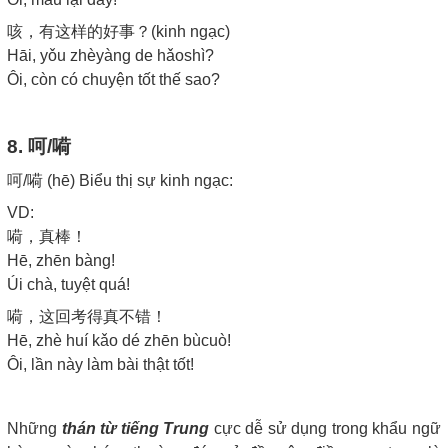
咳，有这样的好事？(kinh ngạc)
Hāi, yǒu zhèyàng de hǎoshì?
Ôi, còn có chuyện tốt thế sao?
8. 呵/嗬
呵/嗬 (hē) Biểu thị sự kinh ngạc:
VD:
嗬，真棒！
Hē, zhēn bàng!
Úi chà, tuyệt quá!
嗬，这回考得真不错！
Hē, zhè huí kǎo dé zhēn bùcuò!
Ôi, lần này làm bài thật tốt!
Những
thán từ tiếng Trung
cực dễ sử dụng trong khẩu ngữ