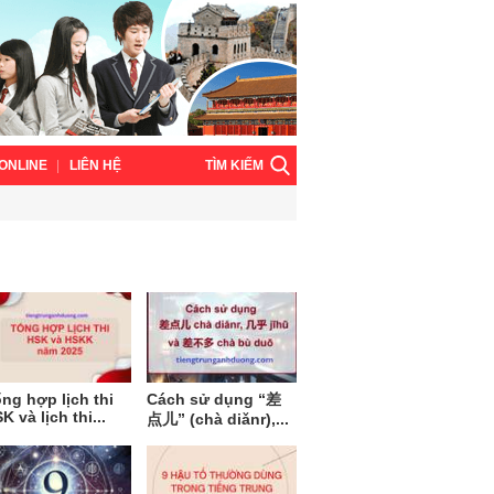
TÌM KIẾM
ONLINE
LIÊN HỆ
ng hợp lịch thi
Cách sử dụng “差
K và lịch thi...
点儿” (chà diǎnr),...