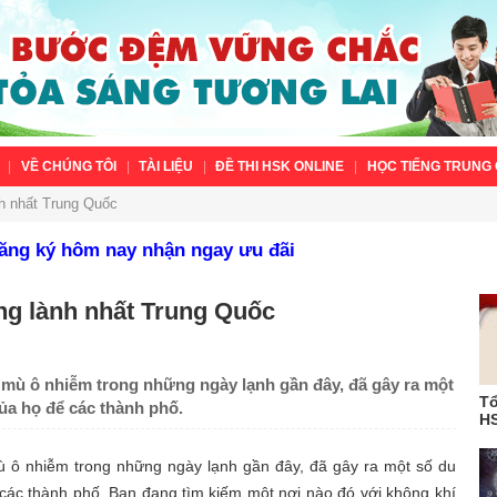
VỀ CHÚNG TÔI
TÀI LIỆU
ĐỀ THI HSK ONLINE
HỌC TIẾNG TRUNG 
nh nhất Trung Quốc
Đăng ký hôm nay nhận ngay ưu đãi
ong lành nhất Trung Quốc
y mù ô nhiễm trong những ngày lạnh gần đây, đã gây ra một
Tổ
ủa họ để các thành phố.
HS
mù ô nhiễm trong những ngày lạnh gần đây, đã gây ra một số du
 các thành phố. Bạn đang tìm kiếm một nơi nào đó với không khí