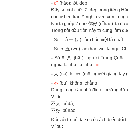
-
好
(hǎo): tốt, đẹp
Đây là một chữ rất đẹp trong tiếng H
con ở bên trái. Ý nghĩa vẻn vẹn trong
Khi ta ghép 2 chữ 你好 (nǐhǎo) ta được
Trong bài đầu tiên này ta cũng làm qu
- Số 1 là 一 (yī) âm hán việt là nhất.
- Số 5: 五 (wǔ) âm hán việt là ngũ. C
- Số 8: 八 (bā ), người Trung Quốc rấ
nghĩa là phát tài phát
lộc
.
- 大 (dà): to lớn (một người giang tay 
-
不
(bù): không, chẳng
Dùng trong câu phủ định, thường đứng
Ví dụ:
不大: búdà,
不好: bùhǎo
Đối với từ bù ta sẽ có cách biến đổi 
Ví dụ: