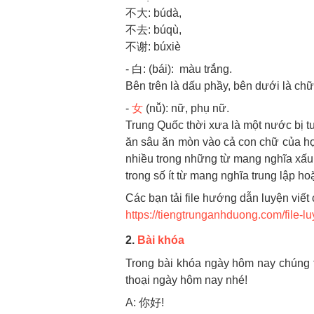
不大: búdà,
不去: búqù,
不谢: búxiè
- 白: (bái): màu trắng.
Bên trên là dấu phầy, bên dưới là chữ 
-
女
(nǚ): nữ, phụ nữ.
Trung Quốc thời xưa là một nước bị t
ăn sâu ăn mòn vào cả con chữ của họ.
nhiều trong những từ mang nghĩa xấu,
trong số ít từ mang nghĩa trung lập h
Các bạn tải file hướng dẫn luyện viết c
https://tiengtrunganhduong.com/file-l
2.
Bài khóa
Trong bài khóa ngày hôm nay chúng 
thoại ngày hôm nay nhé!
A: 你好!