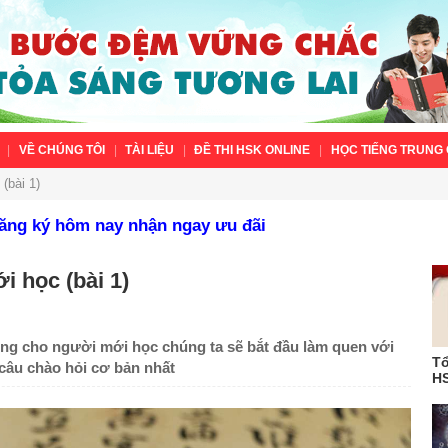
VỀ CHÚNG TÔI
TÀI LIỆU
ĐỀ THI HSK ONLINE
HỌC TIẾNG TRUNG 
(bài 1)
Đăng ký hôm nay nhận ngay ưu đãi
 học (bài 1)
rung cho người mới học chúng ta sẽ bắt đầu làm quen với
Tổ
 câu chào hỏi cơ bản nhất
HS