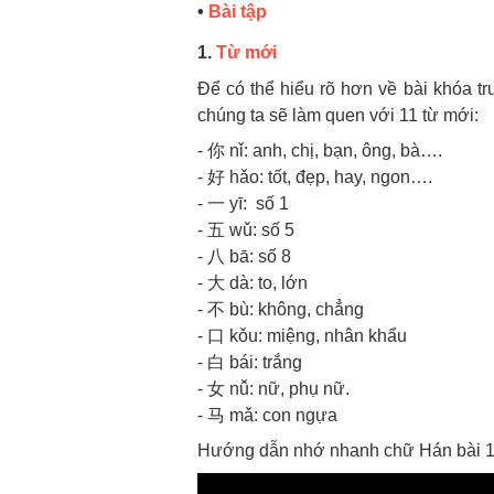
•
Bài tập
1.
Từ mới
Để có thể hiểu rõ hơn về bài khóa t
chúng ta sẽ làm quen với 11 từ mới:
- 你 nǐ: anh, chị, bạn, ông, bà….
- 好 hǎo: tốt, đẹp, hay, ngon….
- 一 yī: số 1
- 五 wǔ: số 5
- 八 bā: số 8
- 大 dà: to, lớn
- 不 bù: không, chẳng
- 口 kǒu: miệng, nhân khẩu
- 白 bái: trắng
- 女 nǚ: nữ, phụ nữ.
- 马 mǎ: con ngựa
Hướng dẫn nhớ nhanh chữ Hán bài 