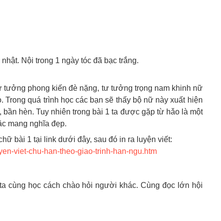
nhật. Nội trong 1 ngày tóc đã bạc trắng.
ư tưởng phong kiến đè nặng, tư tưởng trọng nam khinh nữ
 Trong quá trình học các bạn sẽ thấy bộ nữ này xuất hiện
 bần hèn. Tuy nhiên trong bài 1 ta được gặp từ hǎo là một
oặc mang nghĩa đẹp.
hữ bài 1 tại link dưới đây, sau đó in ra luyện viết:
uyen-viet-chu-han-theo-giao-trinh-han-ngu.htm
ta cùng học cách chào hỏi người khác. Cùng đọc lớn hội