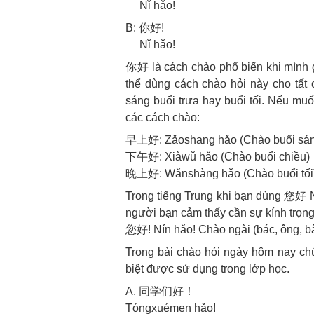
Nǐ hǎo!
B: 你好!
Nǐ hǎo!
你好 là cách chào phổ biến khi mình 
thể dùng cách chào hỏi này cho tất 
sáng buổi trưa hay buổi tối. Nếu muố
các cách chào:
早上好: Zǎoshang hǎo (Chào buổi sá
下午好: Xiàwǔ hǎo (Chào buổi chiều)
晚上好: Wǎnshàng hǎo (Chào buổi tối
Trong tiếng Trung khi bạn dùng 您好 N
người bạn cảm thấy cần sự kính trọng
您好! Nín hǎo! Chào ngài (bác, ông, b
Trong bài chào hỏi ngày hôm nay chú
biệt được sử dụng trong lớp học.
A. 同学们好！
Tóngxuémen hǎo!