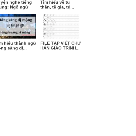
yện nghe tiếng
Tìm hiểu về tu
ung: Ngô ngữ
thân, tề gia, trị...
m hiểu thành ngữ
FILE TẬP VIẾT CHỮ
ng sàng dị...
HÁN GIÁO TRÌNH...