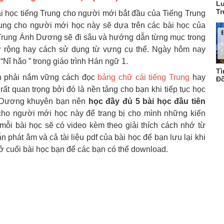
Lu
Tr
 học tiếng Trung cho người mới bắt đầu của Tiếng Trung
ng cho người mới học này sẽ dựa trên các bài học của
 Trung Ánh Dương sẽ đi sâu và hướng dẫn từng mục trong
ở rộng hay cách sử dụng từ vựng cụ thể. Ngày hôm nay
ǐ hǎo ” trong giáo trình Hán ngữ 1.
Tì
ần phải nắm vững cách đọc
bảng chữ cái tiếng Trung
hay
Đồ
ất quan trọng bởi đó là nền tảng cho bạn khi tiếp tục học
h Dương khuyên bạn nên
học đầy đủ 5 bài học đầu tiên
 cho người mới học này để trang bị cho mình những kiến
mỗi bài học sẽ có video kèm theo giải thích cách nhớ từ
ẫn phát âm và cả tài liệu pdf của bài học để bạn lưu lại khi
 ở cuối bài học bạn để các bạn có thể download.