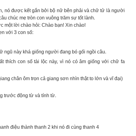
án, nó được kết gắn bởi bộ nữ bên phải và chữ tử là người
 câu chúc mẹ tròn con vuông trăm sự tốt lành.
 một lời chào hỏi: Chào bạn! Xin chào!
en với 3 con số:
hữ ngũ này khá giống người đang bó gối ngồi câu.
t thích con số tài lộc này, vì nó có âm giống với chữ fa
giang chân ôm trọn cả giang sơn nhìn thật to lớn và vĩ đại)
 trước động từ và tính từ.
thanh điệu thành thanh 2 khi nó đi cùng thanh 4