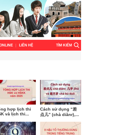
TÌM KIẾM
ONLINE
LIÊN HỆ
ng hợp lịch thi
Cách sử dụng “差
K và lịch thi...
点儿” (chà diǎnr),...