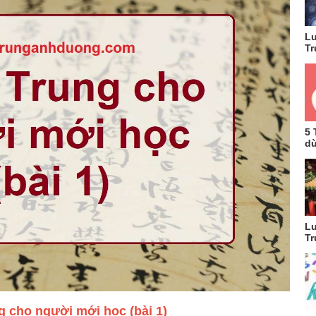
Lu
Tr
5 
dù
Lu
Tr
g cho người mới học (bài 1)