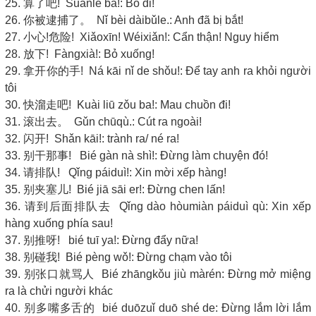
25. 算了吧! Suànle ba!: Bỏ đi!
26. 你被逮捕了。 Nǐ bèi dàibǔle.: Anh đã bị bắt!
27. 小心!危险! Xiǎoxīn! Wéixiǎn!: Cẩn thận! Nguy hiểm
28. 放下! Fàngxià!: Bỏ xuống!
29. 拿开你的手! Ná kāi nǐ de shǒu!: Để tay anh ra khỏi người
tôi
30. 快溜走吧! Kuài liū zǒu ba!: Mau chuồn đi!
31. 滚出去。 Gǔn chūqù.: Cút ra ngoài!
32. 闪开! Shǎn kāi!: trành ra/ né ra!
33. 别干那事! Bié gàn nà shì!: Đừng làm chuyện đó!
34. 请排队! Qǐng páiduì!: Xin mời xếp hàng!
35. 别夹塞儿! Bié jiā sāi er!: Đừng chen lấn!
36. 请到后面排队去 Qǐng dào hòumiàn páiduì qù: Xin xếp
hàng xuống phía sau!
37. 别推呀! bié tuī ya!: Đừng đẩy nữa!
38. 别碰我! Bié pèng wǒ!: Đừng chạm vào tôi
39. 别张口就骂人 Bié zhāngkǒu jiù màrén: Đừng mở miệng
ra là chửi người khác
40. 别多嘴多舌的 bié duōzuǐ duō shé de: Đừng lắm lời lắm