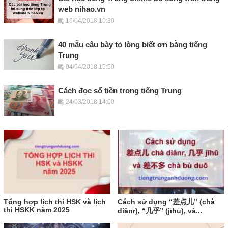
web nihao.vn
16/04/2018 10:30
40 mẫu câu bày tỏ lòng biết ơn bằng tiếng
Trung
04/04/2018 15:50
Cách đọc số tiền trong tiếng Trung
24/03/2018 14:00
Tổng hợp lịch thi HSK và lịch
Cách sử dụng “差点儿” (chà
thi HSKK năm 2025
diǎnr), “几乎” (jīhū), và...