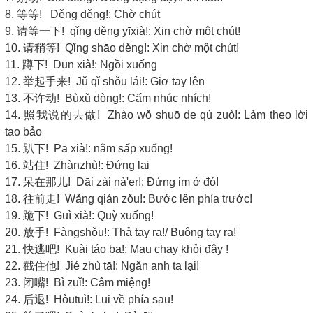
8. 等等! Děng děng!: Chờ chút
9. 请等一下! qǐng děng yīxià!: Xin chờ một chút!
10. 请稍等! Qǐng shāo děng!: Xin chờ một chút!
11. 蹲下! Dūn xià!: Ngồi xuống
12. 举起手来! Jǔ qǐ shǒu lái!: Giơ tay lên
13. 不许动! Bùxǔ dòng!: Cấm nhúc nhích!
14. 照我说的去做! Zhào wǒ shuō de qù zuò!: Làm theo lời
tao bảo
15. 趴下! Pā xià!: nằm sấp xuống!
16. 站住! Zhànzhù!: Đứng lại
17. 呆在那儿! Dāi zài nà'er!: Đứng im ở đó!
18. 往前走! Wǎng qián zǒu!: Bước lên phía trước!
19. 跪下! Guì xià!: Quỳ xuống!
20. 放手! Fàngshǒu!: Thả tay ra!/ Buông tay ra!
21. 快逃吧! Kuài táo ba!: Mau chạy khỏi đây !
22. 截住他! Jié zhù tā!: Ngăn anh ta lại!
23. 闭嘴! Bì zuǐ!: Câm miệng!
24. 后退! Hòutuì!: Lui về phía sau!