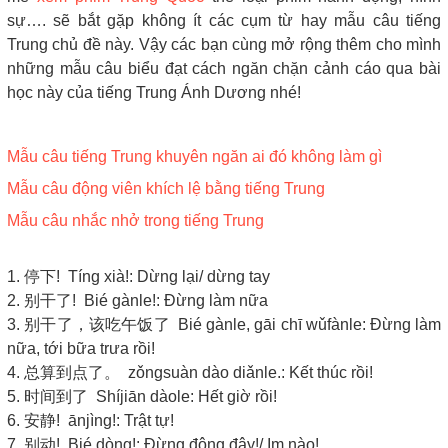
sự…. sẽ bắt gặp không ít các cụm từ hay mẫu câu tiếng
Trung chủ đề này. Vậy các bạn cùng mở rộng thêm cho mình
những mẫu câu biểu đạt cách ngăn chặn cảnh cáo qua bài
học này của tiếng Trung Ánh Dương nhé!
Mẫu câu tiếng Trung khuyên ngăn ai đó không làm gì
Mẫu câu động viên khích lệ bằng tiếng Trung
Mẫu câu nhắc nhở trong tiếng Trung
1. 停下! Tíng xià!: Dừng lại/ dừng tay
2. 别干了! Bié gànle!: Đừng làm nữa
3. 别干了，该吃午饭了 Bié gànle, gāi chī wǔfànle: Đừng làm
nữa, tới bữa trưa rồi!
4. 总算到点了。 zǒngsuàn dào diǎnle.: Kết thúc rồi!
5. 时间到了 Shíjiān dàole: Hết giờ rồi!
6. 安静! ānjìng!: Trật tự!
7. 别动! Bié dòng!: Đừng động đậy!/ Im nào!