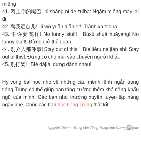
miệng
41. 闭上你的嘴巴 bì shàng nǐ de zuǐbā: Ngậm miệng mày lại
đi
42. 离我远点儿! lí wǒ yuǎn diǎn er!: Tránh xa tao ra
43. 不许耍花样! No funny stuff! Bùxǔ shuǎ huāyàng! No
funny stuff!: Đừng giở thủ đoạn
44. 别介入那件事! Stay out of this! Bié jièrù nà jiàn shì! Stay
out of this!: Đừng có chõ mũi vào chuyền người khác
45. 别打架! Bié dǎjià: đừng đánh nhau!
Hy vọng bài học nhỏ về những câu mệnh lệnh ngắn trong
tiếng Trung có thể giúp bạn tăng cường thêm khả năng khẩu
ngữ của mình. Các bạn nhớ thường xuyên luyện tập hàng
ngày nhé. Chúc các bạn
học tiếng Trung
thật tốt
|
Trung tâm Tiếng Trung Ánh Dương
Nguyễn Thoan