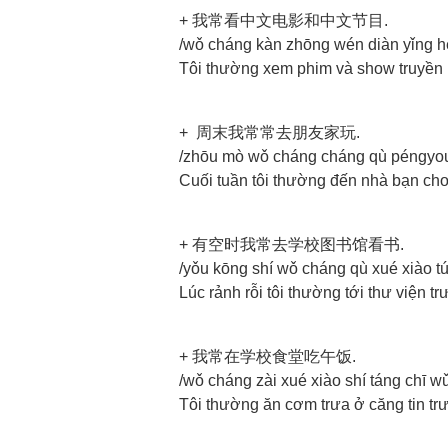
+ 我常看中文电影和中文节目.
/wǒ cháng kàn zhōng wén diàn yǐng 
Tôi thường xem phim và show truyền 
+ 周末我常常去朋友家玩.
/zhōu mò wǒ cháng cháng qù péngyou
Cuối tuần tôi thường đến nhà bạn chơ
+ 有空时我常去学校图书馆看书.
/yǒu kōng shí wǒ cháng qù xué xiào t
Lúc rảnh rỗi tôi thường tới thư viện 
+ 我常在学校食堂吃午饭.
/wǒ cháng zài xué xiào shí táng chī wǔ
Tôi thường ăn cơm trưa ở căng tin tr