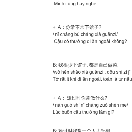
Mình cũng hay nghe.
+ A：你常不常下馆子?
/ nǐ cháng bù cháng xià guǎnzi/
Cậu có thường đi ăn ngoài không?
B: 我很少下馆子, 都是自己做菜.
/wǒ hěn shǎo xià guǎnzi , dōu shì zì jǐ
Tớ rất ít khi đi ăn ngoài, toàn là tự nấ
+ A： 难过时你常做什么?
/ nán guò shí nǐ cháng zuò shén me/
Lúc buồn cậu thường làm gì?
B: 难过时我常一个人去逛街.