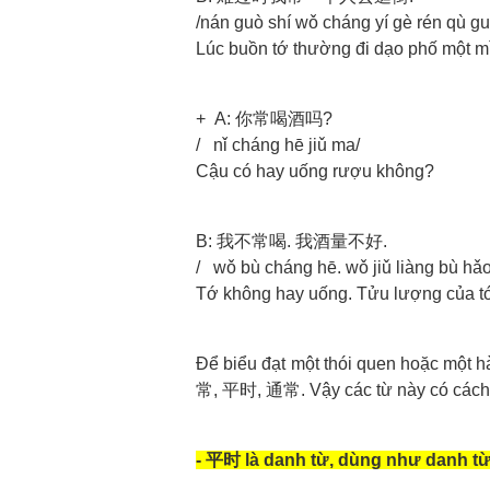
/nán guò shí wǒ cháng yí gè rén qù gu
Lúc buồn tớ thường đi dạo phố một m
+ A: 你常喝酒吗?
/ nǐ cháng hē jiǔ ma/
Cậu có hay uống rượu không?
B: 我不常喝. 我酒量不好.
/ wǒ bù cháng hē. wǒ jiǔ liàng bù hǎo
Tớ không hay uống. Tửu lượng của tớ
Để biểu đạt một thói quen hoặc một 
常, 平时, 通常. Vậy các từ này có cách 
- 平时 là danh từ, dùng như danh từ