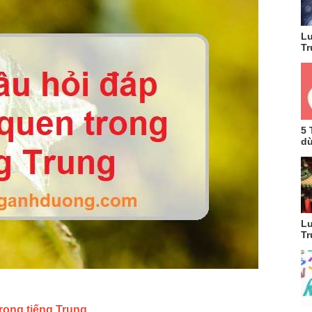
Lu
Tr
5 
dù
Lu
Tr
rong tiếng Trung