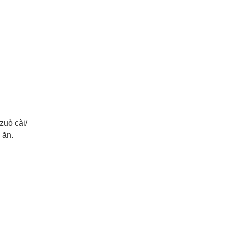
 zuò cài/
u ăn.