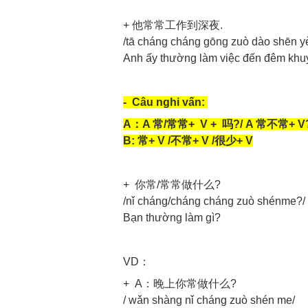
+ 他常常工作到深夜.
/tā cháng cháng gōng zuò dào shēn y
Anh ấy thường làm việc đến đêm khu
- Câu nghi vấn:
A：A 常/常常+ V + 吗?/ A 常不常+ V
B: 常+ V /不常+ V /很少+ V
+ 你常/常常做什么?
/nǐ cháng/cháng cháng zuò shénme?/
Bạn thường làm gì?
VD：
+ A：晚上你常做什么?
/ wǎn shàng nǐ cháng zuò shén me/