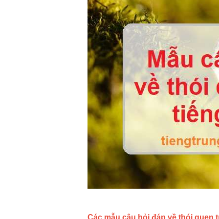
Các mẫu câu hỏi đáp về thói quen t