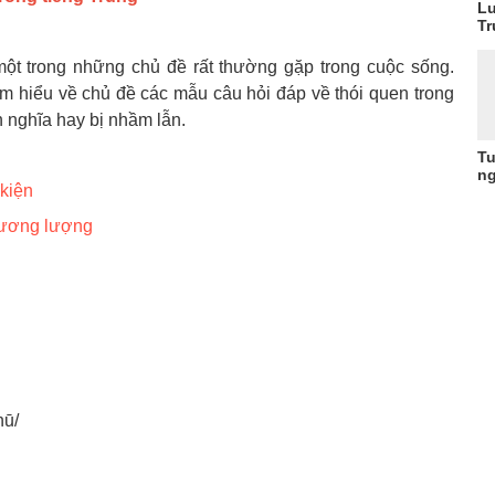
Lu
Tr
một trong những chủ đề rất thường gặp trong cuộc sống.
ìm hiểu về chủ đề các mẫu câu hỏi đáp về thói quen trong
n nghĩa hay bị nhầm lẫn.
Tu
ng
 kiện
hương lượng
hū/