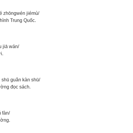
hé zhōngwén jiémù/
hình Trung Quốc.
 jiā wán/
i.
ú shū guǎn kàn shū/
trường đọc sách.
 fàn/
ường.