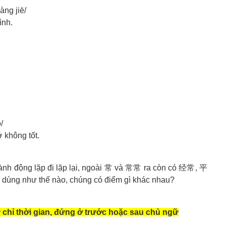
àng jiē/
ình.
/
 không tốt.
hành động lặp đi lặp lại, ngoài 常 và 常常 ra còn có 经常, 平
dùng như thế nào, chúng có điểm gì khác nhau?
 chỉ thời gian, đứng ở trước hoặc sau chủ ngữ