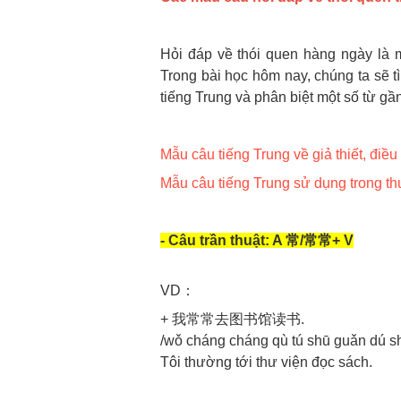
Hỏi đáp về thói quen hàng ngày là 
Trong bài học hôm nay, chúng ta sẽ t
tiếng Trung và phân biệt một số từ gầ
Mẫu câu tiếng Trung về giả thiết, điều
Mẫu câu tiếng Trung sử dụng trong t
- Câu trần thuật: A 常/常常+ V
VD：
+ 我常常去图书馆读书.
/wǒ cháng cháng qù tú shū guǎn dú s
Tôi thường tới thư viện đọc sách.