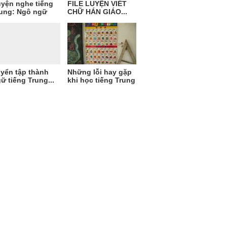
yện nghe tiếng
FILE LUYỆN VIẾT
ung: Ngô ngữ
CHỮ HÁN GIÁO...
yển tập thành
Những lỗi hay gặp
ữ tiếng Trung...
khi học tiếng Trung