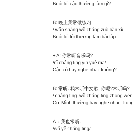
Buổi tối cậu thường làm gì?
B: 晚上我常做练习.
/ wǎn shàng wǒ cháng zuò liàn xí/
Buổi tối tôi thường làm bài tập.
+ A: 你常听音乐吗?
/nǐ cháng tīng yīn yuè ma/
Cậu có hay nghe nhạc không?
B: 常听. 我常听中文歌. 你呢?常听吗?
/ cháng tīng. wǒ cháng tīng zhōng wén
Có. Mình thường hay nghe nhạc Trun
A：我也常听.
/wǒ yě cháng tīng/