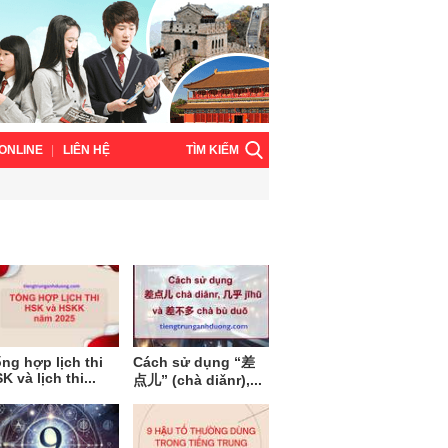
TÌM KIẾM
ONLINE
LIÊN HỆ
ng hợp lịch thi
Cách sử dụng “差
K và lịch thi...
点儿” (chà diǎnr),...