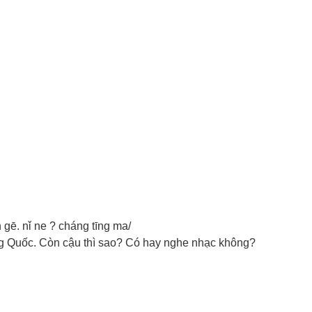
 gē. nǐ ne ? cháng tīng ma/
g Quốc. Còn cậu thì sao? Có hay nghe nhạc không?