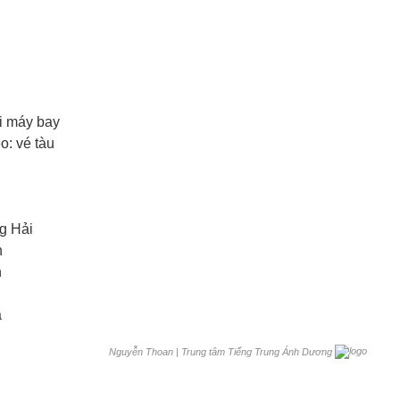
i máy bay
 vé tàu
g Hải
n
h
a
|
Trung tâm Tiếng Trung Ánh Dương
Nguyễn Thoan