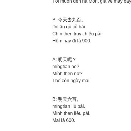
Tôi muốn đến hạ Môn, giá vé máy bay
B: 今天去九百。
jīntiān qù jiǔ bǎi.
Chin then truy chiếu pải.
Hôm nay đi là 900.
A: 明天呢？
míngtiān ne?
Mính then nơ?
Thế còn ngày mai.
B: 明天六百。
míngtiān liù bǎi.
Mính then liêu pải.
Mai là 600.