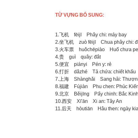
TỪ VỰNG BỔ SUNG:
1.飞机 fēijī Phây chi: máy bay
2.坐飞机 zuò fēijī Chua phây chi: đ
3.火车票 huǒchēpiào Huổ chưa peo:
4.贵 guì quây: đắt
5.便宜 piányi Pén y: rẻ
6.打折 dǎzhé Tả chứa: chiết khấu
7.上海 Shànghǎi Sang hải: Thượn
8.福建 Fújiàn Phu chen: Phúc Kiế
9.北京 Běijīng Pẩy chinh: Bắc Kin
10.西安 Xī'ān Xi an: Tây An
11.后天 hòutiān Hâu then: ngày ki