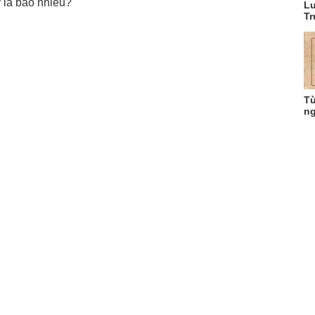
 là bao nhiêu?
Lu
Tr
Từ
ng