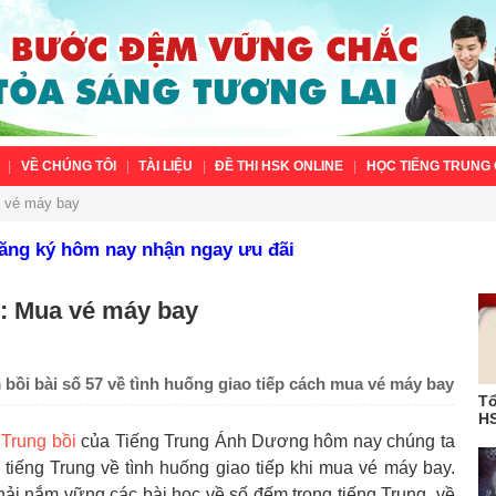
VỀ CHÚNG TÔI
TÀI LIỆU
ĐỀ THI HSK ONLINE
HỌC TIẾNG TRUNG 
a vé máy bay
Đăng ký hôm nay nhận ngay ưu đãi
7: Mua vé máy bay
bồi bài số 57 về tình huống giao tiếp cách mua vé máy bay
Tổ
HS
 Trung bồi
của Tiếng Trung Ánh Dương hôm nay chúng ta
tiếng Trung về tình huống giao tiếp khi mua vé máy bay.
i nắm vững các bài học về số đếm trong tiếng Trung, về