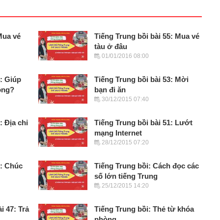
Mua vé
Tiếng Trung bồi bài 55: Mua vé
tàu ở đâu
01/01/2016 08:00
4: Giúp
Tiếng Trung bồi bài 53: Mời
ông?
bạn đi ăn
30/12/2015 07:40
: Địa chỉ
Tiếng Trung bồi bài 51: Lướt
mạng Internet
28/12/2015 07:20
9: Chúc
Tiếng Trung bồi: Cách đọc các
số lớn tiếng Trung
25/12/2015 14:20
i 47: Trả
Tiếng Trung bồi: Thẻ từ khóa
phòng