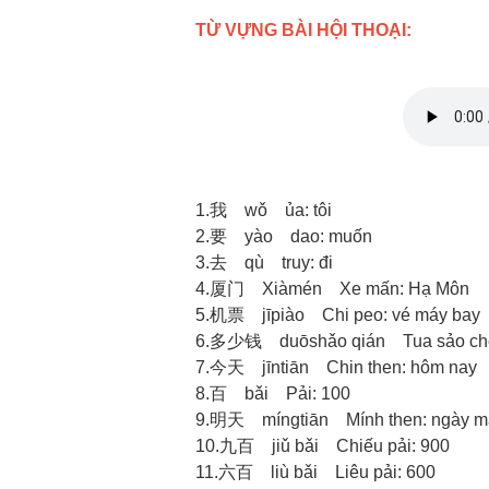
TỪ VỰNG BÀI HỘI THOẠI:
1.我 wǒ ủa: tôi
2.要 yào dao: muốn
3.去 qù truy: đi
4.厦门 Xiàmén Xe mấn: Hạ Môn
5.机票 jīpiào Chi peo: vé máy bay
6.多少钱 duōshǎo qián Tua sảo chén:
7.今天 jīntiān Chin then: hôm nay
8.百 bǎi Pải: 100
9.明天 míngtiān Mính then: ngày m
10.九百 jiǔ bǎi Chiếu pải: 900
11.六百 liù bǎi Liêu pải: 600