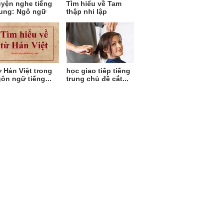
yện nghe tiếng
Tìm hiểu về Tam
ung: Ngô ngữ
thập nhi lập
 Hán Việt trong
học giao tiếp tiếng
ôn ngữ tiếng...
trung chủ đề cắt...