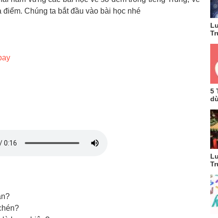
ịa điểm. Chúng ta bắt đầu vào bài học nhé
Lu
Tr
bay
5 
dù
Lu
Tr
án?
 chén?