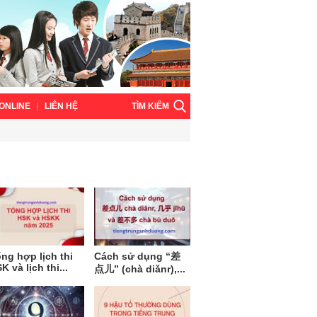
TÌM KIẾM
ONLINE
LIÊN HỆ
ng hợp lịch thi
Cách sử dụng “差
K và lịch thi...
点儿” (chà diǎnr),...