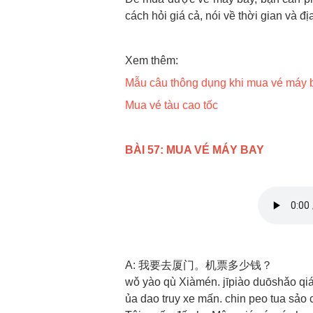
cách hỏi giá cả, nói về thời gian và đ
Xem thêm:
Mẫu câu thông dụng khi mua vé máy 
Mua vé tàu cao tốc
BÀI 57: MUA VÉ MÁY BAY
A: 我要去厦门。机票多少钱？
wǒ yào qù Xiàmén. jīpiào duōshǎo qi
ủa dao truy xe mấn. chin peo tua sảo