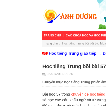
TRANG CHỦ
CÁC KHÓA HỌC VÀ HỌC PHÍ
Trang chủ
/
Học tiếng Trung bồi bài 57: Mu
Học tiếng Trung giao tiếp → 
Học tiếng Trung bồi bài 5
03/01/2016 09:20
Chuyên mục học tiếng Trung phiên âm 
Bài học 57 trong
chuyên đề học tiếng
sẽ học các câu khẩu ngữ và từ vựng 
Để mua được vé máy bay, bạn cần phả