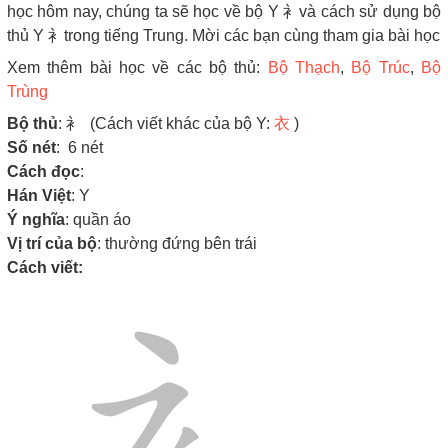
học hôm nay, chúng ta sẽ học về bộ Y 衤và cách sử dụng bộ
thủ Y 衤trong tiếng Trung. Mời các bạn cùng tham gia bài học
Xem thêm bài học về các bộ thủ:
Bộ Thạch
,
Bộ Trúc
,
Bộ
Trùng
Bộ thủ
: 衤 (Cách viết khác của bộ Y:
衣
)
Số nét
: 6 nét
Cách đọc
:
Hán Việt
: Y
Ý nghĩa
: quần áo
Vị trí của bộ
: thường đứng bên trái
Cách viết: