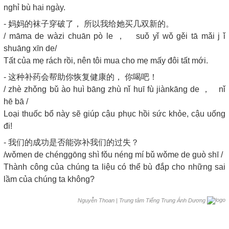
nghỉ bù hai ngày.
- 妈妈的袜子穿破了， 所以我给她买几双新的。
/ māma de wàzi chuān pò le ， suǒ yǐ wǒ gěi tā mǎi j ǐ
shuāng xīn de/
Tất của mẹ rách rồi, nên tôi mua cho mẹ mấy đôi tất mới.
- 这种补药会帮助你恢复健康的， 你喝吧！
/ zhè zhǒng bǔ ào huì bāng zhù nǐ huī fù jiànkāng de ， nǐ
hē bā /
Loại thuốc bổ này sẽ giúp cậu phục hồi sức khỏe, cậu uống
đi!
- 我们的成功是否能弥补我们的过失？
/wǒmen de chénggōng shì fǒu néng mí bǔ wǒme de guò shī /
Thành công của chúng ta liệu có thể bù đắp cho những sai
lầm của chúng ta không?
|
Trung tâm Tiếng Trung Ánh Dương
Nguyễn Thoan