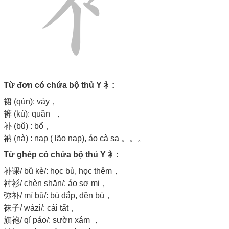
Từ đơn có chứa bộ thủ Y 衤:
裙 (qún): váy，
裤 (kù): quần ，
补 (bǔ) : bổ，
衲 (nà) : nạp ( lão nạp), áo cà sa 。。。
Từ ghép có chứa bộ thủ Y 衤:
补课/ bǔ kè/: học bù, học thêm，
衬衫/ chèn shān/: áo sơ mi，
弥补/ mí bǔ/: bù đắp, đền bù，
袜子/ wàzi/: cái tất，
旗袍/ qí páo/: sườn xám ，