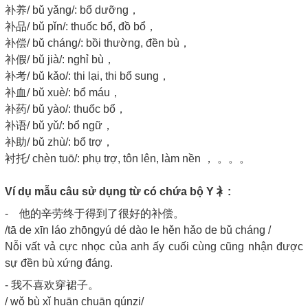
补养/ bǔ yǎng/: bổ dưỡng，
补品/ bǔ pǐn/: thuốc bổ, đồ bổ，
补偿/ bǔ cháng/: bồi thường, đền bù，
补假/ bǔ jià/: nghỉ bù，
补考/ bǔ kǎo/: thi lại, thi bổ sung，
补血/ bǔ xuè/: bổ máu，
补药/ bǔ yào/: thuốc bổ，
补语/ bǔ yǔ/: bổ ngữ，
补助/ bǔ zhù/: bổ trợ，
衬托/ chèn tuō/: phụ trợ, tôn lên, làm nền ， 。。。
Ví dụ mẫu câu sử dụng từ có chứa bộ Y 衤:
- 他的辛劳终于得到了很好的补偿。
/tā de xīn láo zhōngyú dé dào le hěn hǎo de bǔ cháng /
Nỗi vất vả cực nhọc của anh ấy cuối cùng cũng nhận được
sự đền bù xứng đáng.
- 我不喜欢穿裙子。
/ wǒ bù xǐ huān chuān qúnzi/