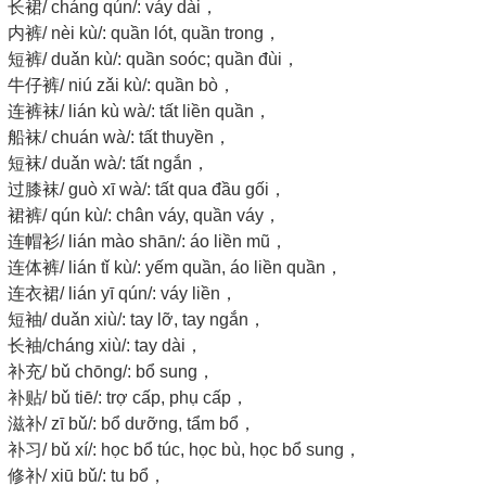
长裙/ cháng qún/: váy dài，
内裤/ nèi kù/: quần lót, quần trong，
短裤/ duǎn kù/: quần soóc; quần đùi，
牛仔裤/ niú zǎi kù/: quần bò，
连裤袜/ lián kù wà/: tất liền quần，
船袜/ chuán wà/: tất thuyền，
短袜/ duǎn wà/: tất ngắn，
过膝袜/ guò xī wà/: tất qua đầu gối，
裙裤/ qún kù/: chân váy, quần váy，
连帽衫/ lián mào shān/: áo liền mũ，
连体裤/ lián tǐ kù/: yếm quần, áo liền quần，
连衣裙/ lián yī qún/: váy liền，
短袖/ duǎn xiù/: tay lỡ, tay ngắn，
长袖/cháng xiù/: tay dài，
补充/ bǔ chōng/: bổ sung，
补贴/ bǔ tiē/: trợ cấp, phụ cấp，
滋补/ zī bǔ/: bổ dưỡng, tẩm bổ，
补习/ bǔ xí/: học bổ túc, học bù, học bổ sung，
修补/ xiū bǔ/: tu bổ，