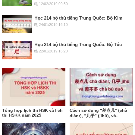
12/02/2019 09:50
Học 214 bộ thủ tiếng Trung Quốc: Bộ Kim
24/01/2019 16:10
Học 214 bộ thủ tiếng Trung Quốc: Bộ Túc
22/01/2019 16:20
Tổng hợp lịch thi HSK và lịch
Cách sử dụng “差点儿” (chà
thi HSKK năm 2025
diǎnr), “几乎” (jīhū), và...