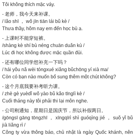
Tôi không thích mặc váy.
- 老师，我今天来补课。
/ lǎo shī ， wǒ jīn tiān lái bǔ kè /
Thưa thầy, hôm nay em đến học bù ạ.
- 上课时不能穿短裤。
/shàng kè shí bù néng chuān duǎn kù /
Lúc đi học không được mặc quần đùi.
- 还有哪位同学想补充一下吗？
/ hái yǒu nǎ wèi tóngxué xiǎng bǔchōng yí xià ma/
Còn có bạn nào muốn bổ sung thêm một chút không?
- 这个月底我要补考听力课。
/ zhè gè yuèdǐ wǒ yào bǔ kǎo tīnglì kè /
Cuối tháng này tôi phải thi lại môn nghe.
- 公司刚通知，星期日是国庆节，所以补假两日。
/gōngsī gāng tōngzhī ， xīngqīrì shì guóqìng jié ， suǒ yǐ bǔ
jià liǎng rì /
Công ty vừa thông báo, chủ nhật là ngày Quốc khánh, nên