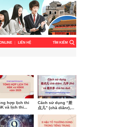
TÌM KIẾM
ONLINE
LIÊN HỆ
ng hợp lịch thi
Cách sử dụng “差
K và lịch thi...
点儿” (chà diǎnr),...