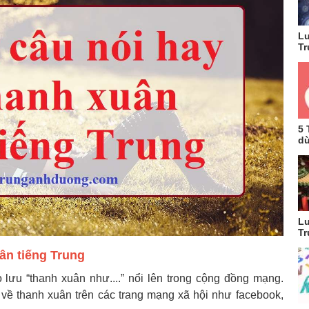
Lu
Tr
5 
dù
Lu
Tr
ân tiếng Trung
 lưu “thanh xuân như....” nổi lên trong cộng đồng mạng.
 về thanh xuân trên các trang mạng xã hội như facebook,