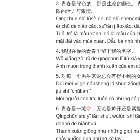
3. 青春是绿色的，那是生命的颜色
限的活力与激情.
Qīngchūn shì lǜsè de, nà shì shēngm
ér chū de xiǎo cǎo, suīrán jiāoxiǎo, d
Tuổi trẻ là màu xanh, đó là màu của c
mặt đất vào mùa xuân. Dẫu bé nhỏ n
4. 我想在你的青春里留下我的名字。
Wǒ xiǎng zài nǐ de qīngchūn lǐ liú xià
Anh muốn trong thanh xuân của em có
5. 对每一个男生来说总会有得不到的
Duì měi yí gē nánshēng láishuō zǒng
jiù shì “chūliàn ”
Mỗi người con trai luôn có những cô gá
6. 青春是一滩
水
，无论是摊开还是紧
Qīngchūn shì yī tān shuǐ, wúlùn shì t
dānbó de niánhuá.
Thanh xuân giống như những giọt nước
chảy xuống qua những kẽ tay.