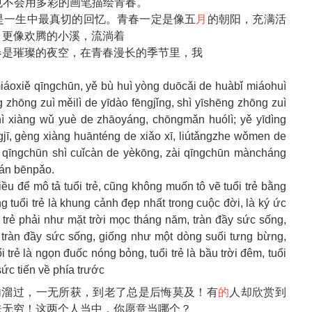
也不会用多彩的画笔描绘青春。
是一生中最真切的回忆。青春一定是像五
月
的朝阳，充满活
，更像欢腾的小溪，流淌着
春是璀璨的夜空，在青春漫长的季节里，我
iáoxiě qīngchūn, yě bù huì yòng duōcǎi de huàbǐ miáohuì
zhōng zuì měilì de yīdào fēngjǐng, shì yīshēng zhōng zuì
hì xiàng wǔ yuè de zhāoyáng, chōngmǎn huólì; yě yīdìng
jī, gèng xiàng huānténg de xiǎo xī, liútǎngzhe wǒmen de
, qīngchūn shì cuǐcàn de yèkōng, zài qīngchūn màncháng
qián bēnpǎo.
 để mô tả tuổi trẻ, cũng không muốn tô vẽ tuổi trẻ bằng
tuổi trẻ là khung cảnh đẹp nhất trong cuộc đời, là ký ức
 trẻ phải như mặt trời mọc tháng năm, tràn đầy sức sống,
tràn đầy sức sống, giống như một dòng suối tưng bừng,
 trẻ là ngọn đuốc nóng bỏng, tuổi trẻ là bầu trời đêm, tuổi
 sức tiến về phía trước
匆匆溜过，一无所获，到老了总是后悔莫及！有
的
人却欣赏到
味无穷！这两个人当中，你愿意当哪个？