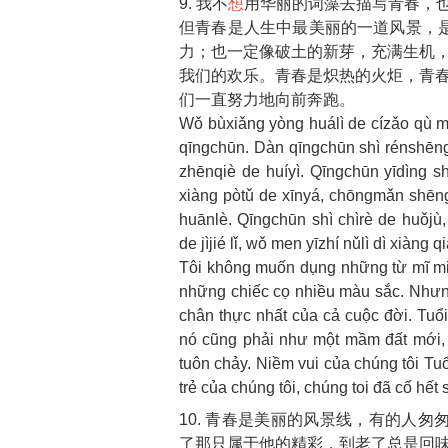
9. 我不
想
用华丽的词藻去描写青春，
但青春是人生中最美丽的一道风景，
力；也一定像破土的新芽，充满生机
我们的欢乐。青春是炽热的火炬，青
们一直努力地向前奔跑。
Wǒ bùxiǎng yòng huálì de cízǎo qù m
qīngchūn. Dàn qīngchūn shì rénshēng 
zhēnqiè de huíyì. Qīngchūn yīdìng s
xiàng pòtǔ de xīnyá, chōngmǎn shēng
huānlè. Qīngchūn shì chìrè de huǒjù
de jìjié lǐ, wǒ men yīzhí nǔlì dì xiàng 
Tôi không muốn dụng những từ mĩ miều
những chiếc cọ nhiều màu sắc. Nhưng 
chân thực nhất của cả cuộc đời. Tuổi
nó cũng phải như một mầm đất mới, 
tuôn chảy. Niềm vui của chúng tôi Tuổi
trẻ của chúng tôi, chúng toi đã cố hết
10. 青春是美丽的风景线，有的人
了那只属于他的精彩，到老了总是回