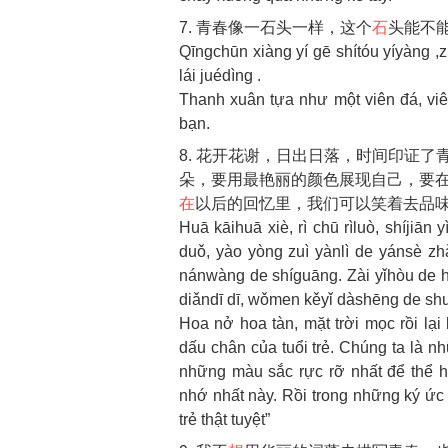
7. 青春像一石头一样，这个
石
头能不
Qīngchūn xiàng yí gē shítóu yíyàng ,
lái juédìng .
Thanh xuân tựa như một viên đá, viê
bạn.
8. 花开花谢，日出日落，时间印证
朵，要用最艳丽的颜色展现自己，要
在
以后的回忆里，我们可以笑着去品味
Huā kāihuā xiè, rì chū rìluò, shíjiā
duǒ, yào yòng zuì yànlì de yánsè zhǎ
nánwàng de shíguāng. Zài yǐhòu de hu
diǎndī dī, wǒmen kěyǐ dàshēng de sh
Hoa nở hoa tàn, mặt trời mọc rồi lại
dấu chân của tuổi trẻ. Chúng ta là nh
những màu sắc rực rỡ nhất để thể h
nhớ nhất này. Rồi trong những ký ức v
trẻ thật tuyệt”