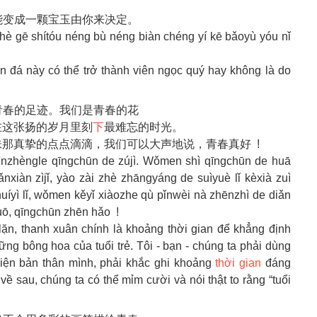
能变成一颗宝玉由你来决定。
zhè gē shítóu néng bù néng biàn chéng yí kē bǎoyù yóu nǐ
n đá này có thể trở thành viên ngọc quý hay không là do
了青春的足迹。我们是青春的花
在这张扬的岁月里刻
下
最难忘的时光。
那真挚的点点滴滴，我们可以大声地说，青春真好 !
n yìnzhèngle qīngchūn de zújì. Wǒmen shì qīngchūn de huā
nxiàn zìjǐ, yào zài zhè zhāngyáng de suìyuè lǐ kèxià zuì
íyì lǐ, wǒmen kěyǐ xiàozhe qù pǐnwèi nà zhēnzhì de diǎn
uō, qīngchūn zhēn hǎo !
 lặn, thanh xuân chính là khoảng thời gian để khẳng định
ững bông hoa của tuổi trẻ. Tôi - bạn - chúng ta phải dùng
iện bản thân mình, phải khắc ghi khoảng
thời gian
đáng
ề sau, chúng ta có thể mỉm cười và nói thật to rằng “tuổi