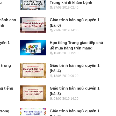
c
Trung khi đi khám bệnh
27/09/2019 02:40
 dành cho
Giáo trình hán ngữ quyển 1
ình
(bài 6)
22/07/2019 14:30
uyển 1
Học tiếng Trung giao tiếp chủ
đề mua hàng trên mạng
10/06/2019 15:10
 trong
Giáo trình hán ngữ quyển 1
(bài 4)
18/05/2019 09:20
g tiếng
Giáo trình hán ngữ quyển 1
(bài 3)
08/05/2019 14:20
trong
Giáo trình hán ngữ quyển 1