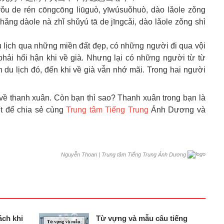
 yǒu de rén cōngcōng liūguò, yīwúsuǒhuò, dào lǎole zǒng
hǎng dàole nà zhǐ shǔyú tā de jīngcǎi, dào lǎole zǒng shì
lịch qua những miền đất đẹp, có những người đi qua vội
phải hối hận khi về già. Nhưng lại có những người từ từ
 du lịch đó, đến khi về già vẫn nhớ mãi. Trong hai người
về thanh xuân. Còn bạn thì sao? Thanh xuân trong bạn là
t để chia sẻ cùng
Trung tâm Tiếng Trung
Ánh Dương và
|
Trung tâm Tiếng Trung Ánh Dương
Nguyễn Thoan
ch khi
Từ vựng và mẫu câu tiếng