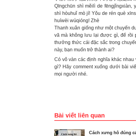
Qīngchūn shì měilì de fēngjǐngxiàn,
shì hòuhuǐ mò jí! Yǒu de rén què xīns
huíwèi wúqióng! Zhè
Thanh xuân giống như một chuyến du 
vã mà không lưu lại được gì, để rồi 
thưởng thức cái đặc sắc trong chuyến
này, bạn muốn trở thành ai?
Có vô vàn các định nghĩa khác nhau 
gì? Hãy comment xuống dưới bài viế
mọi người nhé.
Bài viết liên quan
Cách xưng hô đúng cá