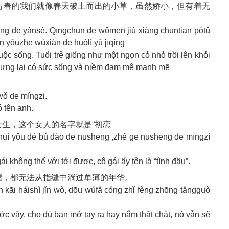
。青春的我们就像春天破土而出的小草，虽然娇小，但有着无
ìng de yánsè. Qīngchūn de wǒmen jiù xiàng chūntiān pòtǔ
àn yǒuzhe wúxiàn de huólì yǔ jīqíng
uộc sống. Tuổi trẻ giống như một ngọn cỏ nhỏ trồi lên khỏi
hưng lại có sức sống và niềm đam mê mạnh mẽ
 wǒ de míngzi.
 tên anh.
女生，这个女人的名字就是“初恋
huì yǒu dé bú dào de nushēng ,zhè gē nushēng de míngzì
i không thể với tới được, cô gái ấy tên là “tình đầu”.
握，都无法从指缝中淌过单薄的年华。
ān kāi háishì jǐn wò, dōu wúfǎ cóng zhǐ fèng zhōng tǎngguò
 vậy, cho dù bạn mở tay ra hay nắm thật chặt, nó vẫn sẽ