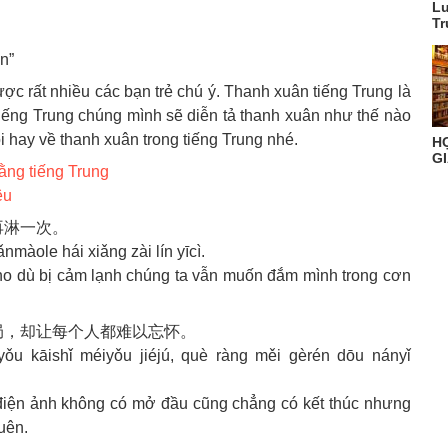
Lu
Tr
n”
ợc rất nhiều các bạn trẻ chú ý. Thanh xuân tiếng Trung là
ếng Trung chúng mình sẽ diễn tả thanh xuân như thế nào
 hay về thanh xuân trong tiếng Trung nhé.
H
GI
ằng tiếng Trung
êu
再淋一次。
nmàole hái xiǎng zài lín yīcì.
o dù bị cảm lạnh chúng ta vẫn muốn đắm mình trong cơn
局，却让每个人都难以忘怀。
yǒu kāishǐ méiyǒu jiéjú, què ràng měi gèrén dōu nányǐ
iện ảnh không có mở đầu cũng chẳng có kết thúc nhưng
uên.