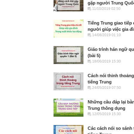
gặp người Trung Quố
11/10/2019 02:50
Tiếng Trung giao tiếp
người giúp việc gia đ
14/08/2019 01:10
Giáo trình hán ngữ q
(bài 5)
18/06/2019 15:30
Cách nói thỉnh thoảng
tiếng Trung
24/05/2019 07:50
Những câu đáp lại bằn
Trung thông dụng
12/05/2019 15:30
Các cách nói so sánh 