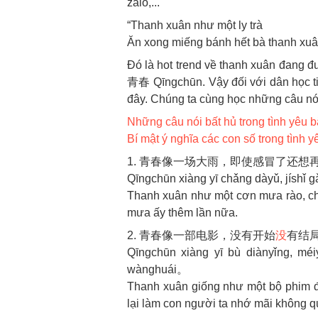
zalo,...
“Thanh xuân như một ly trà
Ăn xong miếng bánh hết bà thanh xuâ
Đó là hot trend về thanh xuân đang đư
青春 Qīngchūn. Vậy đối với dân học ti
đây. Chúng ta cùng học những câu nói
Những câu nói bất hủ trong tình yêu b
Bí mật ý nghĩa các con số trong tình y
1. 青春像一场大雨，即使感冒了还想
Qīngchūn xiàng yī chǎng dàyǔ, jíshǐ gǎ
Thanh xuân như một cơn mưa rào, ch
mưa ấy thêm lần nữa.
2. 青春像一部电影，没有开始
没
有结
Qīngchūn xiàng yī bù diànyǐng, méi
wànghuái。
Thanh xuân giống như một bộ phim đ
lại làm con người ta nhớ mãi không q