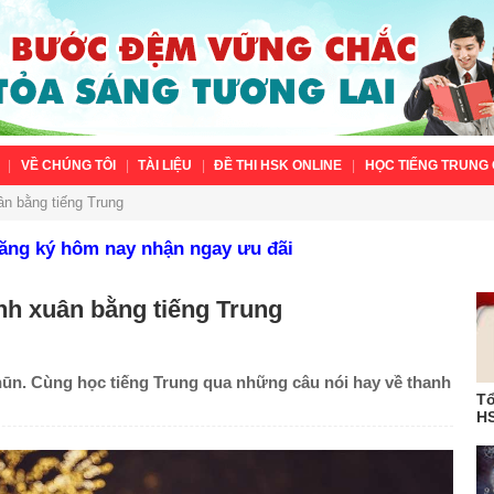
VỀ CHÚNG TÔI
TÀI LIỆU
ĐỀ THI HSK ONLINE
HỌC TIẾNG TRUNG 
ân bằng tiếng Trung
Đăng ký hôm nay nhận ngay ưu đãi
nh xuân bằng tiếng Trung
ūn. Cùng học tiếng Trung qua những câu nói hay về thanh
Tổ
HS