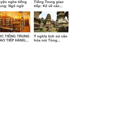
yện nghe tiếng
Tiếng Trung giao
ung: Ngô ngữ
tiếp: Kể về các...
ỌC TIẾNG TRUNG
Ý nghĩa lịch sử văn
AO TIẾP HÀNG...
hóa núi Tùng...