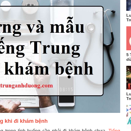
Lu
Tr
5 
dù
Lu
Tr
g khi đi khám bệnh
ung trong tình huống cần phải đi khám bệnh chưa.
Tiếng