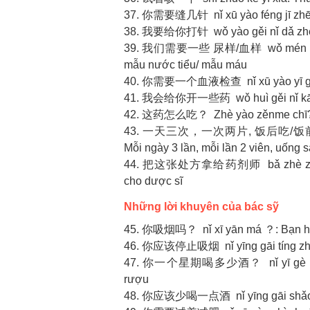
37. 你需要缝几针 nǐ xū yào féng jī zhēn
38. 我要给你打针 wǒ yào gěi nǐ dǎ zhēn:
39. 我们需要一些 尿样/血样 wǒ mén xū yào y
mẫu nước tiểu/ mẫu máu
40. 你需要一个血液检查 nǐ xū yào yī gè xu
41. 我会给你开一些药 wǒ huì gěi nǐ kāi yī 
42. 这药怎么吃？ Zhè yào zěnme chī?: 
43. 一天三次，一次两片, 饭后吃/饭前吃 Yītiān s
Mỗi ngày 3 lần, mỗi lần 2 viên, uống 
44. 把这张处方拿给药剂师 bǎ zhè zhāng ch
cho dược sĩ
Những lời khuyên của bác sỹ
45. 你吸烟吗？ nǐ xī yān má ？: Bạn hú
46. 你应该停止吸烟 nǐ yīng gāi tíng zhǐ 
47. 你一个星期喝多少酒？ nǐ yī gè xīng q
rượu
48. 你应该少喝一点酒 nǐ yīng gāi shǎo hē y