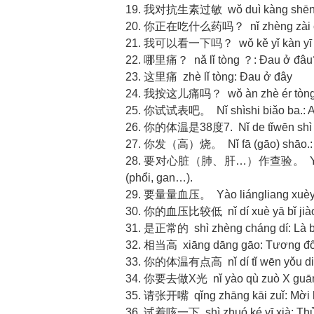
19. 我对抗生素过敏 wǒ duì kàng shēng sù 
20. 你正在吃什么药吗？ nǐ zhèng zài chī 
21. 我可以看一下吗？ wǒ kě yǐ kàn yī xià
22. 哪里痛？ nǎ lǐ tòng ？: Đau ở đâu
23. 这里痛 zhè lǐ tòng: Đau ở đây
24. 我按这儿痛吗？ wǒ àn zhè ér tòng m
25. 你试试表吧。 Nǐ shìshi biǎo ba.: Anh
26. 你的体温是38度7. Nǐ de tǐwēn shì 38 
27. 你发（高）烧。 Nǐ fā (gāo) shāo.: An
28. 要对心脏（肺、肝…）作查验。 Yào duì xīn
(phổi, gan…).
29. 要量量血压。 Yào liángliang xuèyā.
30. 你的血压比较低 nǐ dí xuè yā bǐ jiào d
31. 是正常的 shì zhèng cháng dí: Là b
32. 相当高 xiāng dāng gāo: Tương đố
33. 你的体温有点高 nǐ dí tǐ wēn yǒu diǎn
34. 你要去做X光 nǐ yào qù zuò X guāng
35. 请张开嘴 qǐng zhāng kāi zuǐ: Mời 
36. 试着咳一下 shì zhuó ké yī xià: Thử