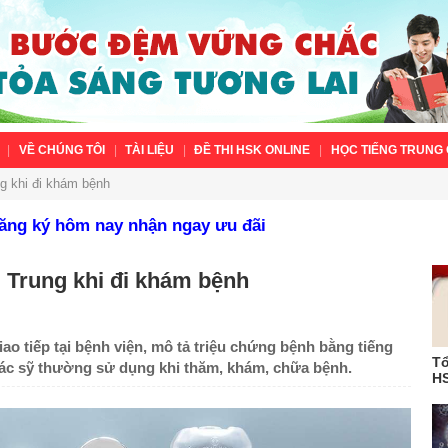
VỀ CHÚNG TÔI
TÀI LIỆU
ĐỀ THI HSK ONLINE
HỌC TIẾNG TRUNG 
g khi đi khám bệnh
Đăng ký hôm nay nhận ngay ưu đãi
 Trung khi đi khám bệnh
ao tiếp tại bệnh viện, mô tả triệu chứng bệnh bằng tiếng
Tổ
bác sỹ thường sử dụng khi thăm, khám, chữa bệnh.
HS