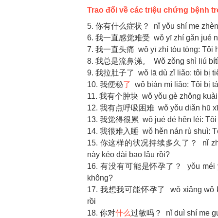
Trao đổi về các triệu chứng bệnh t
5. 你有什么症状？ nǐ yǒu shí me zhèng z
6. 我一直感觉难受 wǒ yī zhí gǎn jué nán 
7. 我一直头痛 wǒ yī zhí tóu tòng: Tôi 
8. 我总是流鼻涕。 Wǒ zǒng shì liú bítì.: 
9. 我拉肚子了 wǒ lā dù zǐ liǎo: tôi bị ti
10. 我便秘
了
wǒ biàn mì liǎo: Tôi bị t
11. 我有个肿块 wǒ yǒu gè zhǒng kuài: T
12. 我有点呼吸困难 wǒ yǒu diǎn hū xī kù
13. 我觉得很累 wǒ jué dé hěn léi: Tôi t
14. 我很难入睡 wǒ hěn nán rù shuì: Tôi
15. 你这样的状况持续多久了？ nǐ zhè yàng d
này kéo dài bao lâu rồi?
16. 有没有可能是怀孕了？ yǒu méi yǒu kě 
không?
17. 我想我可能怀孕了 wǒ xiǎng wǒ kě néng
rồi
18. 你对
什么
过敏吗？ nǐ duì shí me guò