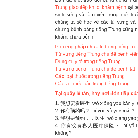
Trung giao tiếp khi đi khám bệnh
tại b
sinh sống và làm việc trong môi tr
chúng ta sẽ học về các từ vựng và m
chứng bệnh bằng tiếng Trung cũng n
khám, chữa bệnh.
Phương pháp chữa trị trong tiếng Tru
Từ vựng tiếng Trung chủ đề bệnh việ
Dụng cụ y tế trong tiếng Trung
Từ vựng tiếng Trung chủ đề bệnh tật
Các loại thuốc trong tiếng Trung
Các vị thuốc bắc trong tiếng Trung
Tại quầy lễ tân, hay nơi đón tiếp c
1. 我想要看医生 wǒ xiǎng yào kàn yī sh
2. 你有预约吗？ nǐ yǒu yù yuē má ？: B
3. 我想要预约……医生 wǒ xiǎng yào yù y
4. 你有没有私人医疗保险？ nǐ yǒu méi yǒu 
không?