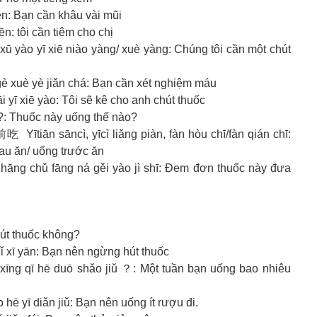
: Bạn cần khâu vài mũi
 tôi cần tiêm cho chị
ī xiē niào yàng/ xuè yàng: Chúng tôi cần một chút
è yè jiǎn chá: Bạn cần xét nghiệm máu
xiē yào: Tôi sẽ kê cho anh chút thuốc
Thuốc này uống thế nào?
āncì, yīcì liǎng piàn, fàn hòu chī/fàn qián chī:
sau ăn/ uống trước ăn
ǔ fāng ná gěi yào jì shī: Đem đơn thuốc này đưa
t thuốc không?
xī yān: Bạn nên ngừng hút thuốc
ī hē duō shǎo jiǔ ？: Một tuần bạn uống bao nhiêu
ī diǎn jiǔ: Bạn nên uống ít rượu đi.