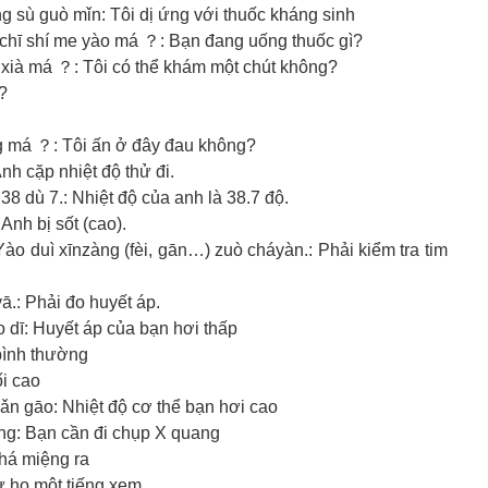
guò mǐn: Tôi dị ứng với thuốc kháng sinh
shí me yào má ？: Bạn đang uống thuốc gì?
 má ？: Tôi có thể khám một chút không?
?
á ？: Tôi ấn ở đây đau không?
 cặp nhiệt độ thử đi.
dù 7.: Nhiệt độ của anh là 38.7 độ.
h bị sốt (cao).
zàng (fèi, gān…) zuò cháyàn.: Phải kiểm tra tim
: Phải đo huyết áp.
ī: Huyết áp của bạn hơi thấp
ình thường
i cao
 gāo: Nhiệt độ cơ thể bạn hơi cao
: Bạn cần đi chụp X quang
há miệng ra
 ho một tiếng xem