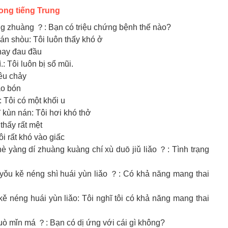
rong tiếng Trung
huàng ？: Bạn có triệu chứng bệnh thế nào?
shòu: Tôi luôn thấy khó ở
hay đau đầu
Tôi luôn bị sổ mũi.
êu chảy
áo bón
ôi có một khối u
n nán: Tôi hơi khó thở
hấy rất mệt
 rất khó vào giấc
í zhuàng kuàng chí xù duō jiǔ liǎo ？: Tình trạng
néng shì huái yùn liǎo ？: Có khả năng mang thai
 huái yùn liǎo: Tôi nghĩ tôi có khả năng mang thai
 mǐn má ？: Bạn có dị ứng với cái gì không?