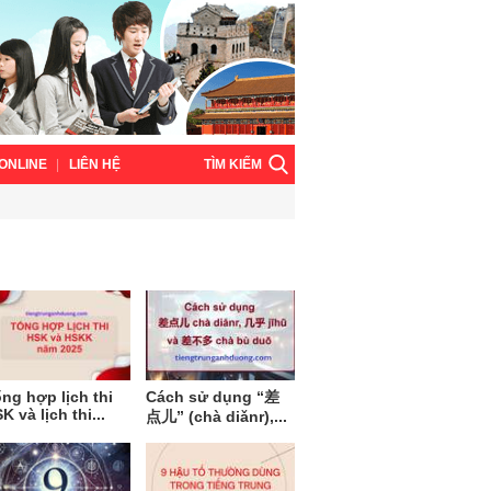
TÌM KIẾM
ONLINE
LIÊN HỆ
ng hợp lịch thi
Cách sử dụng “差
K và lịch thi...
点儿” (chà diǎnr),...