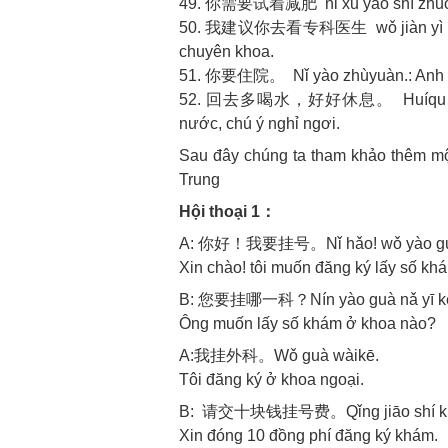
49. 你需要试着减肥 nǐ xū yào shì zhuó ji
50. 我建议你去看专科医生 wǒ jiàn yì nǐ qù 
chuyên khoa.
51. 你要住院。 Nǐ yào zhùyuàn.: Anh p
52. 回去多喝水，好好休息。 Huíqu duō hē shu
nước, chú ý nghỉ ngơi.
Sau đây chúng ta tham khảo thêm mộ
Trung
Hội thoại 1：
A: 你好！我要挂号。Nǐ hǎo! wǒ yào gu
Xin chào! tôi muốn đăng ký lấy số kh
B: 您要挂哪一科？Nín yào guà nǎ yī k
Ông muốn lấy số khám ở khoa nào?
A:我挂外科。Wǒ guà wàikē.
Tôi đăng ký ở khoa ngoại.
B: 请交十块钱挂号费。Qǐng jiāo shí kuài
Xin đóng 10 đồng phí đăng ký khám.