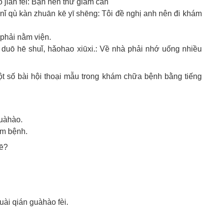
ǎn féi: Bạn nên thử giảm cân
kàn zhuān kē yī shēng: Tôi đề nghị anh nên đi khám
hải nằm viện.
ǐ, hǎohao xiūxi.: Về nhà phải nhớ uống nhiều
t số bài hội thoại mẫu trong khám chữa bệnh bằng tiếng
àhào.
ám bệnh.
ē?
 qián guàhào fèi.