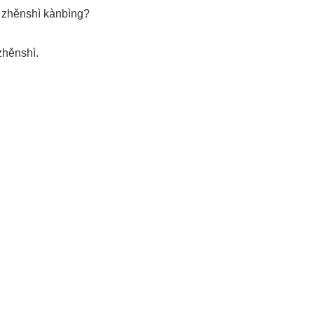
ěnshì kànbìng?
ěnshì.