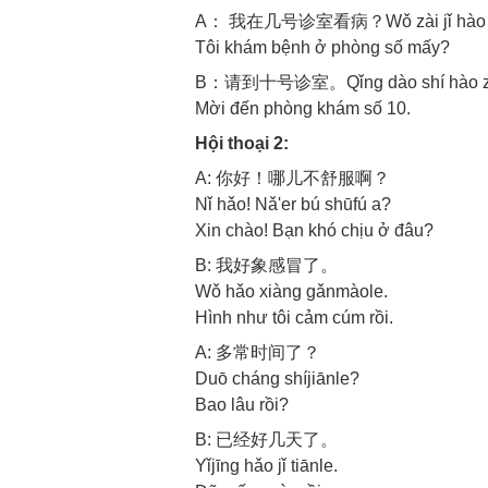
A： 我在几号诊室看病？Wǒ zài jǐ hào zh
Tôi khám bệnh ở phòng số mấy?
B：请到十号诊室。Qǐng dào shí hào zh
Mời đến phòng khám số 10.
Hội thoại 2:
A: 你好！哪儿不舒服啊？
Nǐ hǎo! Nǎ'er bú shūfú a?
Xin chào! Bạn khó chịu ở đâu?
B: 我好象感冒了。
Wǒ hǎo xiàng gǎnmàole.
Hình như tôi cảm cúm rồi.
A: 多常时间了？
Duō cháng shíjiānle?
Bao lâu rồi?
B: 已经好几天了。
Yǐjīng hǎo jǐ tiānle.