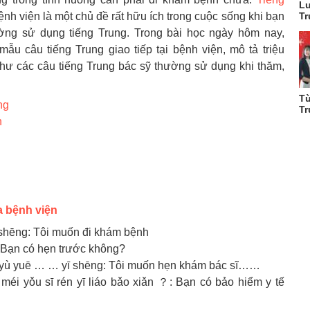
Lu
Tr
ệnh viện là một chủ đề rất hữu ích trong cuộc sống khi bạn
ường sử dụng tiếng Trung. Trong bài học ngày hôm nay,
ẫu câu tiếng Trung giao tiếp tại bệnh viện, mô tả triệu
hư các câu tiếng Trung bác sỹ thường sử dụng khi thăm,
Từ
ng
Tr
n
ủa bệnh viện
ēng: Tôi muốn đi khám bệnh
ạn có hẹn trước không?
uē … … yī shēng: Tôi muốn hẹn khám bác sĩ……
sī rén yī liáo bǎo xiǎn ？: Bạn có bảo hiểm y tế