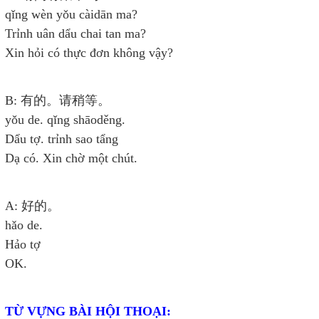
qǐng wèn yǒu càidān ma?
Trỉnh uân dẩu chai tan ma?
Xin hỏi có thực đơn không vậy?
B: 有的。请稍等。
yǒu de. qǐng shāoděng.
Dẩu tợ. trỉnh sao tẩng
Dạ có. Xin chờ một chút.
A: 好的。
hǎo de.
Hảo tợ
OK.
TỪ VỰNG BÀI HỘI THOẠI: