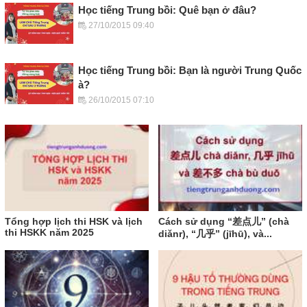
Học tiếng Trung bồi: Quê bạn ở đâu?
27/10/2015 09:40
Học tiếng Trung bồi: Bạn là người Trung Quốc
à?
26/10/2015 07:10
Tổng hợp lịch thi HSK và lịch
Cách sử dụng “差点儿” (chà
thi HSKK năm 2025
diǎnr), “几乎” (jīhū), và...