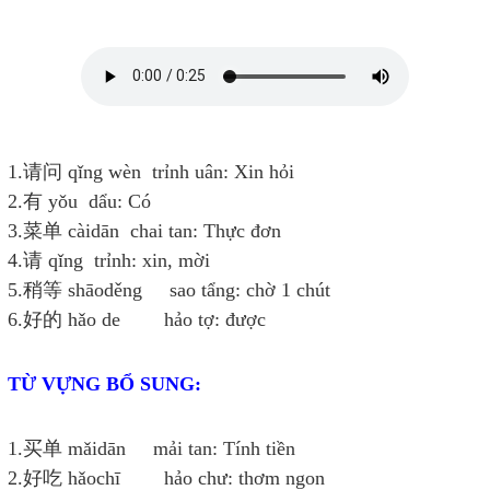
1.请问 qǐng wèn trỉnh uân: Xin hỏi
2.有 yǒu dẩu: Có
3.菜单 càidān chai tan: Thực đơn
4.请 qǐng trỉnh: xin, mời
5.稍等 shāoděng sao tẩng: chờ 1 chút
6.好的 hǎo de hảo tợ: được
TỪ VỰNG BỔ SUNG:
1.买单 mǎidān mải tan: Tính tiền
2.好吃 hǎochī hảo chư: thơm ngon