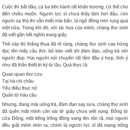
Cuộc thi bắt đầu, cả ba tiến hành rất khẩn trương, cứ thể cho
đến chiều muộn. Người lực sĩ chưa thấy tăm hơi đâu, còn
người xạ thủ thì vẫn miệt mài bắn, lá ngô đồng mới rụng quá
một nửa. Trong khi đó, với tài hoa của mình, chàng thư sinh
đã viết gần hết nghìn trang giấy.
Thế này thì thắng thua đã rõ ràng, chàng thư sinh cao hứng
đọc lên mấy câu thơ, bỏ bàn viết tới đàm đạo, uống trà với
người đẹp. Hai người nói chuyện rất tâm đầu ý hợp, tình ý
như đã thân thiết tri kỷ từ lâu. Quả thực là:
Quan quan thư cưu
Tại hà chi châu
Yểu điệu thục nữ
Quân tử hảo cầu
Nhưng, đang mải uống trà, đàm đạo say sưa, chàng thư sinh
đã quên mất mình còn vài tờ giấy chưa viết xong. Bỗng từ
cửa Đông, một tiếng trống đồng vang lên rộn rã, mọi người
đều giật mình nhìn ra, chính là người lực sĩ đã mang trống