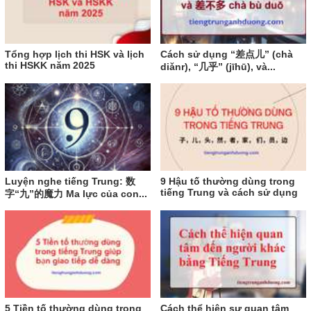
Tổng hợp lịch thi HSK và lịch
Cách sử dụng “差点儿” (chà
thi HSKK năm 2025
diǎnr), “几乎” (jīhū), và...
Luyện nghe tiếng Trung: 数
9 Hậu tố thường dùng trong
tiếng Trung và cách sử dụng
字“九”的魔力 Ma lực của con...
5 Tiền tố thường dùng trong
Cách thể hiện sự quan tâm