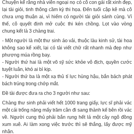
Chuyện kể rằng nhà viên ngoại nọ có cô con gái rất xinh đẹp,
lại tài giỏi, tinh thông cầm kỳ thi họa. Đến tuổi cập kê mà cô
chưa ưng thuận ai, vì hiếm có người tài giỏi sánh cùng. Vì
thế, cô quyết định mở cuộc thi kén chồng. Lọt vào vòng
chung kết là 3 chàng trai.
- Một người là một thư sinh áo vải, thuộc làu kinh sử, tài hoa
không sao kể xiết, lại có tài viết chữ rất nhanh mà đẹp như
phượng múa rồng bay.
- Người thứ hai là một võ sỹ sức khỏe vô địch, quyền cước
tuyệt luân, khó ai bì kịp.
- Người thứ ba là một xạ thủ tí lực hùng hậu, bắn bách phát
bách trúng trong chớp mắt.
Đề tài được đưa ra cho 3 người như sau:
Chàng thư sinh phải viết hết 1000 trang giấy, lực sĩ phải vác
một cái trống nặng mấy trăm cân đi sang thành kế bên rồi vác
về. Người cung thủ phải bắn rụng hết lá một cây ngô đồng
xum xuê. Ai làm xong việc trước thì sẽ thắng, lấy được mỹ
nhân.