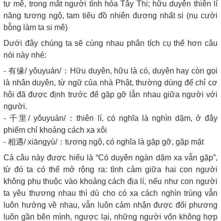
tự mê, trong mắt người tình hóa Tây Thi; hữu duyên thiên lí
năng tương ngộ, tam tiếu đồ nhiên đương nhất si (nụ cười
bỗng làm ta si mê)
Dưới đây chúng ta sẽ cùng nhau phân tích cụ thể hơn câu
nói này nhé:
- 有缘/ yǒuyuán/：Hữu duyên, hữu là có, duyên hay còn gọi
là nhân duyên, từ ngữ của nhà Phật, thường dùng để chỉ cơ
hội đã được định trước để gặp gỡ lẫn nhau giữa người với
người.
- 千里/ yǒuyuán/：thiên lí, có nghĩa là nghìn dặm, ở đây
phiếm chỉ khoảng cách xa xôi
- 相遇/ xiāngyù/：tương ngộ, có nghĩa là gặp gỡ, gặp mặt
Cả câu này được hiểu là “Có duyên ngàn dặm xa vẫn gặp”,
từ đó ta có thể mở rộng ra: tình cảm giữa hai con người
không phụ thuộc vào khoảng cách địa lí, nếu như con người
ta yêu thương nhau thì dù cho có xa cách nghìn trùng vẫn
luôn hướng về nhau, vẫn luôn cảm nhận được đối phương
luôn gần bên mình, ngược lại, những người vốn không hợp