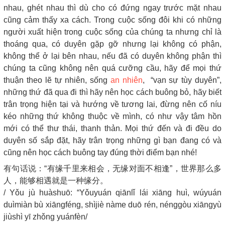
nhau, ghét nhau thì dù cho có đứng ngay trước mặt nhau
cũng cảm thấy xa cách. Trong cuộc sống đôi khi có những
người xuất hiện trong cuộc sống của chúng ta nhưng chỉ là
thoáng qua, có duyên gặp gỡ nhưng lại không có phận,
không thể ở lại bên nhau, nếu đã có duyên không phận thì
chúng ta cũng không nên quá cưỡng cầu, hãy để mọi thứ
thuận theo lẽ tự nhiên, sống
an nhiên
, “vạn sự tùy duyên”,
những thứ đã qua đi thì hãy nên học cách buông bỏ, hãy biết
trân trọng hiện tại và hướng về tương lai, đừng nên cố níu
kéo những thứ không thuộc về mình, có như vậy tâm hồn
mới có thể thư thái, thanh thản. Mọi thứ đến và đi đều do
duyên số sắp đặt, hãy trân trọng những gì bạn đang có và
cũng nên học cách buông tay đúng thời điểm bạn nhé!
有句话说：“有缘千里来相会，无缘对面不相逢”，世界那么多
人，能够相遇就是一种缘分。
/ Yǒu jù huàshuō: “Yǒuyuán qiānlǐ lái xiāng huì, wúyuán
duìmiàn bù xiāngféng, shìjiè nàme duō rén, nénggòu xiāngyù
jiùshì yī zhǒng yuánfèn/