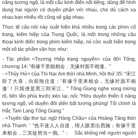
năng tương ngộ, là một câu kinh điển nổi tiếng, dùng để hình
dung hai người có duyên phận với nhau, cho dù cách xa
nhau bao nhiêu rồi cũng sẽ gặp nhau.
Thực tế câu nói này xuất hiện khá nhiều trong các phim cổ
trang, kiếm hiệp của Trung Quốc, là một trong những câu
thoại kinh điển trong phim kiếm hiệp, nó còn xuất hiện trong
một số tác phẩm văn học như:
- Tác phẩm <Trương Hiệp trạng nguyên> của đời Tống,
chương 14: “有缘千里能相会，无缘对面不相逢。”
- <Thủy Hử> của Thi Nại Am thời nhà Minh, hồi thứ 35: “宋江
听了大喜，向前拖住道：‘有缘千里来相会，无缘对面不相
逢’！只我便是黑三郎宋江。” Tống Giang nghe xong mừng
rõ, tiến lên phía trước kéo lại, nói: “Hữu duyên thiên lí năng
tương ngộ, vô duyên đối diện bất tương phùng! Tôi chính là
Hắc Tam Lang Tống Giang.”
- <Tuyển tập thơ tục ngữ Hàng Châu> của Hoàng Tăng thời
nhà Thanh:＇“色不迷人人自迷，情人眼里出西施；有缘千里
来相会，三笑徒然当一痴。”： Sắc không mê người người