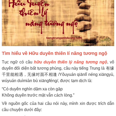
Tìm hiểu về Hữu duyên thiên lí năng tương ngộ
Tục ngữ có câu
hữu duyên thiên lý năng tương ngộ
, vô
duyên đối diện bất tương phùng, câu này tiếng Trung là 有缘
千里能相遇，无缘对面不相逢 /Yǒuyuán qiānlǐ néng xiāngyù,
wúyuán duìmiàn bù xiāngféng/, được tạm dịch là:
“Có duyên nghìn dặm xa còn gặp
Không duyên trước mặt vẫn cách lòng.”
Về nguồn gốc của hai câu nói này, mình xin được trích dẫn
câu chuyện dưới đây: