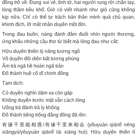
đồng trở về. Đang vui vẻ, tình tứ, hai người rụng rời chân tay,
lòng thầm kêu khổ. Giờ có viết nhanh như gió cũng không
kịp nữa. Chỉ có thể tự trách bản thân mình quá chủ quan,
khinh địch, lỡ mất nhân duyên một đời.
Trong đau buồn, nàng đành đắm đuối nhìn người thương,
ứng khẩu những câu thơ từ biệt mà lòng đau như cắt:
Hữu duyên thiên lý năng tương ngộ
Vô duyên đối diện bất tương phùng
Ẩm trà ngã hề hoàn ngã trản
Đô thành huề cổ dĩ chinh đông
Tạm dịch:
Có duyên nghìn dặm xa còn gặp
Không duyên trước mặt vẫn cách lòng
Uống trà đành trả ly không
Đô thành tiếng trống đằng đông đã rền.
有缘千里能相遇/有缘千里来相会 (yǒuyuán qiānlǐ néng
xiāngyù/yǒuyuán qiānlǐ lái xiāng huì): Hữu duyên thiên lí