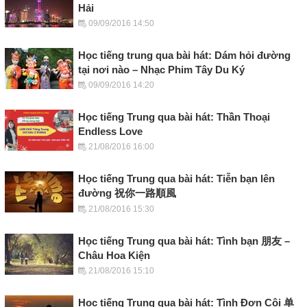
Hải
09/09/2016 14:50
Học tiếng trung qua bài hát: Dám hỏi đường
tại nơi nào – Nhạc Phim Tây Du Ký
09/09/2016 14:20
Học tiếng Trung qua bài hát: Thần Thoại
Endless Love
21/08/2016 16:00
Học tiếng Trung qua bài hát: Tiễn bạn lên
đường 祝你一路順風
21/08/2016 15:30
Học tiếng Trung qua bài hát: Tình bạn 朋友 –
Châu Hoa Kiện
21/08/2016 15:10
Học tiếng Trung qua bài hát: Tình Đơn Côi 单