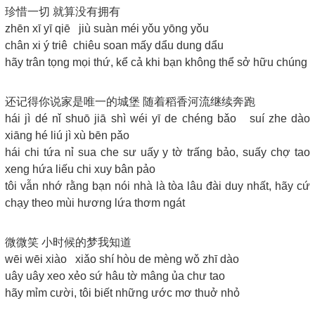
珍惜一切 就算没有拥有
zhēn xī yī qiē jiù suàn méi yǒu yōng yǒu
chân xi ý triê chiêu soan mấy dẩu dung dẩu
hãy trân tọng mọi thứ, kể cả khi bạn không thể sở hữu chúng
还记得你说家是唯一的城堡 随着稻香河流继续奔跑
hái jì dé nǐ shuō jiā shì wéi yī de chéng bǎo suí zhe dào
xiāng hé liú jì xù bēn pǎo
hái chi tứa nỉ sua che sư uấy y tờ trấng bảo, suấy chợ tao
xeng hứa liếu chi xuy bân pảo
tôi vẫn nhớ rằng bạn nói nhà là tòa lâu đài duy nhất, hãy cứ
chạy theo mùi hương lứa thơm ngát
微微笑 小时候的梦我知道
wēi wēi xiào xiǎo shí hòu de mèng wǒ zhī dào
uây uây xeo xẻo sứ hâu tờ mâng ủa chư tao
hãy mỉm cười, tôi biết những ước mơ thuở nhỏ