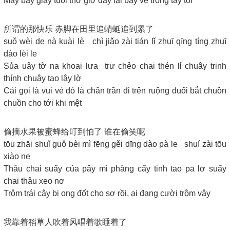
Máy bay giấy tuổi thơ giờ dây lại bay về trong tay tôi
所谓的那快乐 赤脚在田里追蜻蜓追到累了
suǒ wèi de nà kuài lè chì jiǎo zài tián lǐ zhuī qīng tíng zhuī
dào lèi le
Sủa uây tờ na khoai lưa trư chẻo chai thén lỉ chuây trinh
thính chuây tao lây lờ
Cái gọi là vui vẻ đó là chân trần đi trên ruộng đuổi bắt chuồn
chuồn cho tới khi mệt
偷摘水果被蜜蜂给叮到怕了 谁在偷笑呢
tōu zhāi shuǐ guǒ bèi mì fēng gěi dīng dào pà le shuí zài tōu
xiào ne
Thâu chai suẩy của pây mi phâng cẩy tinh tao pa lơ suấy
chai thâu xeo nơ
Trộm trái cây bị ong đốt cho sợ rồi, ai đang cười trộm vậy
我靠着稻草人吹着风唱着歌睡着了