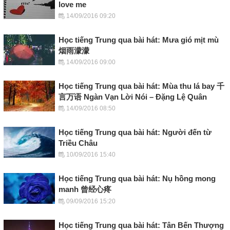
love me
14/09/2016 09:20
Học tiếng Trung qua bài hát: Mưa gió mịt mù
烟雨濛濛
14/09/2016 09:00
Học tiếng Trung qua bài hát: Mùa thu lá bay 千
言万语 Ngàn Vạn Lời Nói – Đặng Lệ Quân
14/09/2016 08:50
Học tiếng Trung qua bài hát: Người đến từ
Triều Châu
10/09/2016 15:40
Học tiếng Trung qua bài hát: Nụ hồng mong
manh 曾经心疼
09/09/2016 15:20
Học tiếng Trung qua bài hát: Tân Bến Thượng