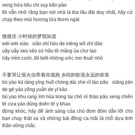
xeng hứa liếu chi xuy bân pảo
tôi vẫn nhớ rằng bạn nói nhà là tòa lâu đài duy nhất, hãy cứ
chạy theo mùi hương lứa thơm ngát
微微笑 小时候的梦我知道
wēi wēi xiào xiǎo shí hòu de mèng wǒ zhī dào
uây uây xeo xẻo sứ hâu tờ mâng ủa chư tao
hãy mỉm cười, tôi biết những ước mơ thuở nhỏ
不要哭让萤火虫带着你逃跑 乡间的歌谣永远的依靠
bù yào kū ràng yíng huǒ chóng dài zhe nǐ táo pǎo xiāng jiān
de gē yáo yǒng yuǎn de yī kào
bú yao khu rang ính hủa trúng tai chờ nỉ tháo pảo xeng chiên
tờ cưa yáo dủng doẻn tờ y khao
đừng khóc, hãy để ánh sáng của chú đom đóm dẫn lối cho
bạn chạy thật xa và những bài đồng ca mãi là chỗ dựa tinh
thần vững chắc