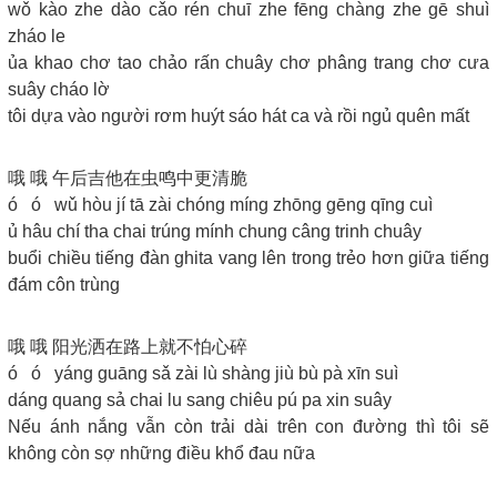
wǒ kào zhe dào cǎo rén chuī zhe fēng chàng zhe gē shuì
zháo le
ủa khao chơ tao chảo rấn chuây chơ phâng trang chơ cưa
suây cháo lờ
tôi dựa vào người rơm huýt sáo hát ca và rồi ngủ quên mất
哦 哦 午后吉他在虫鸣中更清脆
ó ó wǔ hòu jí tā zài chóng míng zhōng gēng qīng cuì
ủ hâu chí tha chai trúng mính chung câng trinh chuây
buổi chiều tiếng đàn ghita vang lên trong trẻo hơn giữa tiếng
đám côn trùng
哦 哦 阳光洒在路上就不怕心碎
ó ó yáng guāng sǎ zài lù shàng jiù bù pà xīn suì
dáng quang sả chai lu sang chiêu pú pa xin suây
Nếu ánh nắng vẫn còn trải dài trên con đường thì tôi sẽ
không còn sợ những điều khổ đau nữa