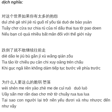
dịch nghĩa:
对这个世界如果你有太多的抱怨
duì zhè gè shì jiè rú guǒ nǐ yǒu tài duō de bào yuàn
Tuây chơ cừa sư chia rú của nỉ dẩu thai tua tờ pao doen
Nếu bạn có quá nhiều bất mãn đối với thế giới này
跌倒了就不敢继续往前走
diē dǎo le jiù bù gǎn jì xù wǎng qián zǒu
Tia tảo lờ chiêu pu cản chi xuy oảng trén chẩu
Khi gục ngã liền không dám tiếp tục bước về phía trước
为什么人要这么的脆弱 堕落
wèi shén me rén yào zhè me de cuì ruò duò luò
Uây sấn mơ rấn dao chơ mờ tờ chuây rua tua lua
Tại sao con người lại trở nên yếu đươi và nhu nhược đến
như vậy