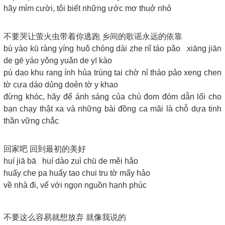
hãy mỉm cười, tôi biết những ước mơ thuở nhỏ
不要哭让萤火虫带着你逃跑 乡间的歌谣永远的依靠
bù yào kū ràng yíng huǒ chóng dài zhe nǐ táo pǎo xiāng jiān
de gē yáo yǒng yuǎn de yī kào
pú dao khu rang ính hủa trúng tai chờ nỉ tháo pảo xeng chen
tờ cưa dáo dủng doẻn tờ y khao
đừng khóc, hãy để ánh sáng của chú đom đóm dẫn lối cho
bạn chạy thật xa và những bài đồng ca mãi là chỗ dựa tinh
thần vững chắc
回家吧 回到最初的美好
huí jiā bā huí dào zuì chū de měi hǎo
huấy che pa huấy tao chui tru tờ mẩy hảo
về nhà đi, vể với ngọn nguồn hạnh phúc
不要这么容易就想放弃 就像我说的