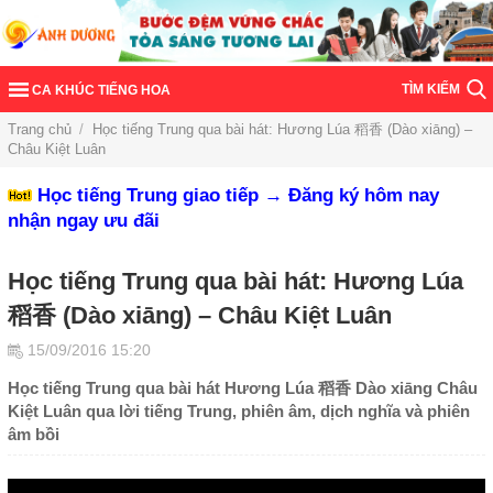
TÌM KIẾM
CA KHÚC TIẾNG HOA
Trang chủ
/
Học tiếng Trung qua bài hát: Hương Lúa 稻香 (Dào xiāng) –
Châu Kiệt Luân
Học tiếng Trung giao tiếp → Đăng ký hôm nay
nhận ngay ưu đãi
Học tiếng Trung qua bài hát: Hương Lúa
稻香 (Dào xiāng) – Châu Kiệt Luân
15/09/2016 15:20
Học tiếng Trung qua bài hát Hương Lúa 稻香 Dào xiāng Châu
Kiệt Luân qua lời tiếng Trung, phiên âm, dịch nghĩa và phiên
âm bồi