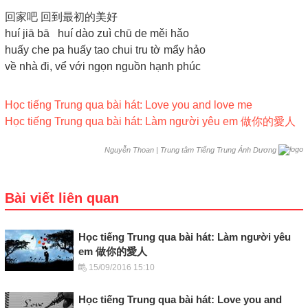
回家吧 回到最初的美好
huí jiā bā huí dào zuì chū de měi hǎo
huấy che pa huấy tao chui tru tờ mẩy hảo
về nhà đi, vể với ngọn nguồn hạnh phúc
Học tiếng Trung qua bài hát: Love you and love me
Học tiếng Trung qua bài hát: Làm người yêu em 做你的愛人
|
Trung tâm Tiếng Trung Ánh Dương
Nguyễn Thoan
Bài viết liên quan
Học tiếng Trung qua bài hát: Làm người yêu
em 做你的愛人
15/09/2016 15:10
Học tiếng Trung qua bài hát: Love you and