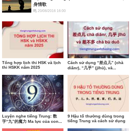
身情歌
20/08/2016 16:00
Tổng hợp lịch thi HSK và lịch
Cách sử dụng “差点儿” (chà
thi HSKK năm 2025
diǎnr), “几乎” (jīhū), và...
Luyện nghe tiếng Trung: 数
9 Hậu tố thường dùng trong
tiếng Trung và cách sử dụng
字“九”的魔力 Ma lực của con...