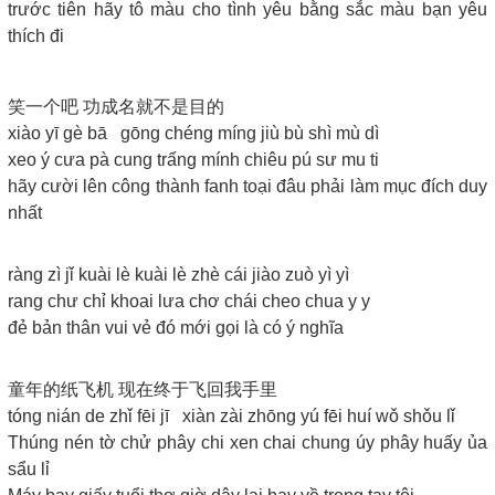
trước tiên hãy tô màu cho tình yêu bằng sắc màu bạn yêu
thích đi
笑一个吧 功成名就不是目的
xiào yī gè bā gōng chéng míng jiù bù shì mù dì
xeo ý cưa pà cung trấng mính chiêu pú sư mu ti
hãy cười lên công thành fanh toại đâu phải làm mục đích duy
nhất
ràng zì jǐ kuài lè kuài lè zhè cái jiào zuò yì yì
rang chư chỉ khoai lưa chơ chái cheo chua y y
đẻ bản thân vui vẻ đó mới gọi là có ý nghĩa
童年的纸飞机 现在终于飞回我手里
tóng nián de zhǐ fēi jī xiàn zài zhōng yú fēi huí wǒ shǒu lǐ
Thúng nén tờ chử phây chi xen chai chung úy phây huấy ủa
sẩu lỉ