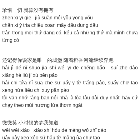
珍惜一切 就算没有拥有
zhēn xī yī qiē jiù suàn méi yǒu yōng yǒu
chân xi ý tria chiêu xoan mấy dẩu dung dẩu
trân trọng mọi thứ đang có, kểu cả những thứ mà mình chưa
từng có
还记得你说家是唯一的城堡 随着稻香河流继续奔跑
hái jì dé nǐ shuō jiā shì wéi yī de chéng bǎo suí zhe dào
xiāng hé liú jì xù bēn pǎo
hái chi tứa nỉ sua che sư uấy y tờ trấng pảo, suấy chợ tao
xeng hứa liếu chi xuy pân pảo
tôi vẫn nhớ rằng bạn nói nhà là tòa lâu đài duy nhất, hãy cứ
chạy theo mùi hương lứa thơm ngát
微微笑 小时候的梦我知道
wēi wēi xiào xiǎo shí hòu de mèng wǒ zhī dào
uây uây xeo xẻo sứ hâu tờ mâng ủa chư tao