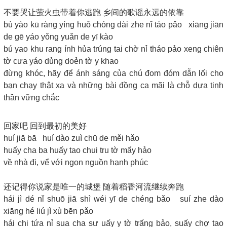
不要哭让萤火虫带着你逃跑 乡间的歌谣永远的依靠
bù yào kū ràng yíng huǒ chóng dài zhe nǐ táo pǎo xiāng jiān
de gē yáo yǒng yuǎn de yī kào
bú yao khu rang ính hủa trúng tai chờ nỉ tháo pảo xeng chiên
tờ cưa yáo dủng doẻn tờ y khao
đừng khóc, hãy để ánh sáng của chú đom đóm dẫn lối cho
bạn chạy thật xa và những bài đồng ca mãi là chỗ dựa tinh
thần vững chắc
回家吧 回到最初的美好
huí jiā bā huí dào zuì chū de měi hǎo
huấy cha ba huấy tao chui tru tờ mẩy hảo
về nhà đi, vể với ngọn nguồn hạnh phúc
还记得你说家是唯一的城堡 随着稻香河流继续奔跑
hái jì dé nǐ shuō jiā shì wéi yī de chéng bǎo suí zhe dào
xiāng hé liú jì xù bēn pǎo
hái chi tứa nỉ sua cha sư uấy y tờ trấng bảo, suấy chợ tao