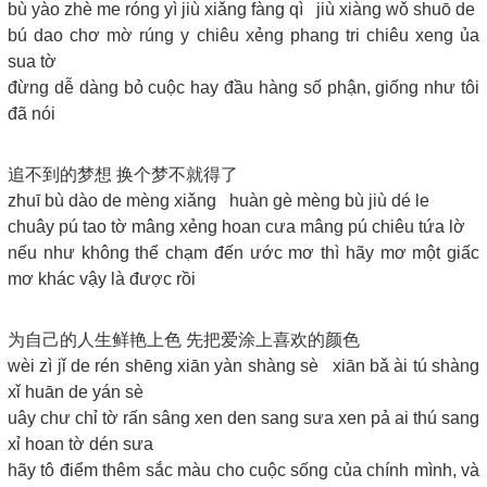
bù yào zhè me róng yì jiù xiǎng fàng qì jiù xiàng wǒ shuō de
bú dao chơ mờ rúng y chiêu xẻng phang tri chiêu xeng ủa
sua tờ
đừng dễ dàng bỏ cuộc hay đầu hàng số phận, giống như tôi
đã nói
追不到的梦想 换个梦不就得了
zhuī bù dào de mèng xiǎng huàn gè mèng bù jiù dé le
chuây pú tao tờ mâng xẻng hoan cưa mâng pú chiêu tứa lờ
nếu như không thể chạm đến ước mơ thì hãy mơ một giấc
mơ khác vậy là được rồi
为自己的人生鲜艳上色 先把爱涂上喜欢的颜色
wèi zì jǐ de rén shēng xiān yàn shàng sè xiān bǎ ài tú shàng
xǐ huān de yán sè
uây chư chỉ tờ rấn sâng xen den sang sưa xen pả ai thú sang
xỉ hoan tờ dén sưa
hãy tô điểm thêm sắc màu cho cuộc sống của chính mình, và