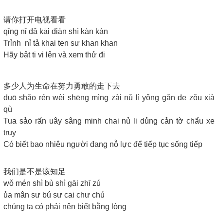
请你打开电视看看
qǐng nǐ dǎ kāi diàn shì kàn kàn
Trỉnh nỉ tả khai ten sư khan khan
Hãy bật ti vi lên và xem thử đi
多少人为生命在努力勇敢的走下去
duō shǎo rén wèi shēng mìng zài nǔ lì yǒng gǎn de zǒu xià
qù
Tua sảo rấn uây sâng minh chai nủ li dủng cản tờ chẩu xe
truy
Có biết bao nhiêu người đang nỗ lực để tiếp tục sống tiếp
我们是不是该知足
wǒ mén shì bù shì gāi zhī zú
ủa mân sư bú sư cai chư chú
chúng ta có phải nên biết bằng lòng