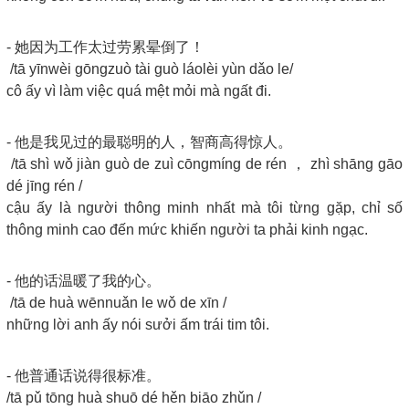
- 她因为工作太过劳累晕倒了！
/tā yīnwèi gōngzuò tài guò láolèi yùn dǎo le/
cô ấy vì làm việc quá mệt mỏi mà ngất đi.
- 他是我见过的最聪明的人，智商高得惊人。
/tā shì wǒ jiàn guò de zuì cōngmíng de rén ， zhì shāng gāo
dé jīng rén /
cậu ấy là người thông minh nhất mà tôi từng gặp, chỉ số
thông minh cao đến mức khiến người ta phải kinh ngạc.
- 他的话温暖了我的心。
/tā de huà wēnnuǎn le wǒ de xīn /
những lời anh ấy nói sưởi ấm trái tim tôi.
- 他普通话说得很标准。
/tā pǔ tōng huà shuō dé hěn biāo zhǔn /