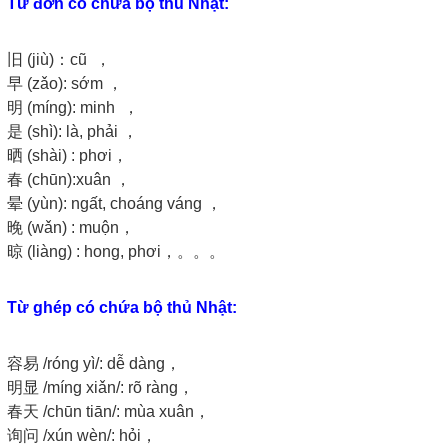
Từ đơn có chứa bộ thủ Nhật:
旧 (jiù)：cũ ，
早 (zǎo): sớm ，
明 (míng): minh ，
是 (shì): là, phải ，
晒 (shài) : phơi，
春 (chūn):xuân ，
晕 (yùn): ngất, choáng váng ，
晚 (wǎn) : muộn，
晾 (liàng) : hong, phơi，。。。
Từ ghép có chứa bộ thủ Nhật:
容易 /róng yì/: dễ dàng，
明显 /míng xiǎn/: rõ ràng，
春天 /chūn tiān/: mùa xuân，
询问 /xún wèn/: hỏi，