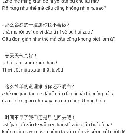
/zhè me míng xiǎn de nǐ yě kàn bù chū lái ma/
Rõ ràng như thế mà cậu cũng không nhìn ra sao?
- 那么容易的一道题你也不会做?
/nà me róngyì de yí dào tí nǐ yě bú huì zuò /
Câu đơn giản như thế mà cậu cũng không biết làm à?
- 春天天气真好！
/chū tiān tiānqì zhēn hǎo /
Thời tiết mùa xuân thật tuyệt!
- 这么简单的道理难道你还不明白?
/zhè me jiǎndān de dàolǐ nán dào nǐ hái bù míng bái /
đạo lí đơn giản như vậy mà cậu cũng không hiểu.
- 时间不早了我们还是早点回去吧！
/shíjiān bù zǎo le wǒmen hái shì zǎo diǎn huí qù ba/
không còn sơm nữa, chúng ta vẫn nên về sớm một chút đi!