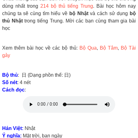
dùng nhất trong
214 bộ thủ tiếng Trung
. Bài học hôm nay
chúng ta sẽ cùng tìm hiểu về
bộ Nhật
và cách sử dụng
bộ
thủ Nhật
trong tiếng Trung. Mời các bạn cùng tham gia bài
học
Xem thêm bài học về các bộ thủ:
Bộ Qua
,
Bộ Tâm
,
Bộ Tài
gảy
Bộ thủ
: 日 (Dạng phồn thể: 日)
Số nét
: 4 nét
Cách đọc
:
Hán Việt:
Nhật
Ý nghĩa:
Mặt trời, ban ngày