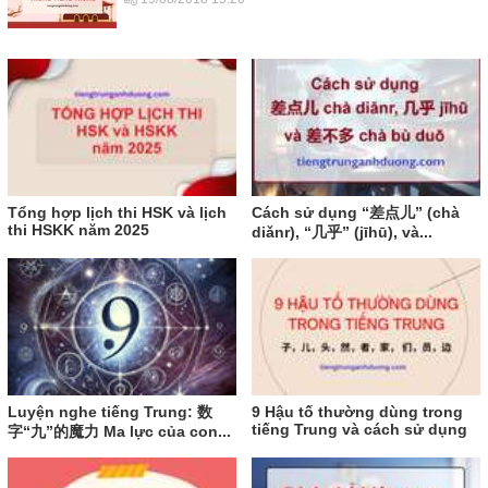
Tổng hợp lịch thi HSK và lịch
Cách sử dụng “差点儿” (chà
thi HSKK năm 2025
diǎnr), “几乎” (jīhū), và...
Luyện nghe tiếng Trung: 数
9 Hậu tố thường dùng trong
tiếng Trung và cách sử dụng
字“九”的魔力 Ma lực của con...