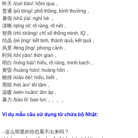
昨天 /zuó tiān/: hôm qua，
普通 /pǔ tōng/: phổ thông, bình thường，
暑假 /shǔ jià/: nghỉ hè ，
清晰 /qīng xī/: rõ ràng, rõ nét，
智商 /zhì shāng/: chỉ số thông minh, IQ，
结晶 /jié jīng/: kết tinh, thành quả, kết quả，
风景 /fēng jǐng/: phong cảnh，
时间 /shí jiān/: thời gian，
明白 /míng bái/: hiểu, rõ ràng, minh bạch，
黄昏 /huáng hūn/: hoàng hôn，
晓得 /xiǎo dé/: hiểu, biết，
黑暗 /hēi àn/: tối tăm，
温暖 /wēn nuǎn/: ấm áp，
暴力 /bào lì/: bạo lực，。。。
Ví dụ mẫu câu sử dụng từ chứa bộ Nhật:
- 这么明显的你也看不出来吗 ?