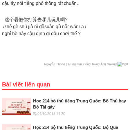
cậu ấy nói tiếng phổ thông rất chuẩn.
- 这个暑假你打算去哪儿玩儿啊?
/zhè gè shǔ jià nǐ dǎsuàn qù nǎr wánr ā /
nghỉ hè này cậu định đi đâu chơi thế ?
|
Trung tâm Tiếng Trung Ánh Dương
Nguyễn Thoan
Bài viết liên quan
Học 214 bộ thủ tiếng Trung Quốc: Bộ Thủ hay
Bộ Tài gảy
06/10/2018 14:20
Học 214 bộ thủ tiếng Trung Quốc: Bộ Qua