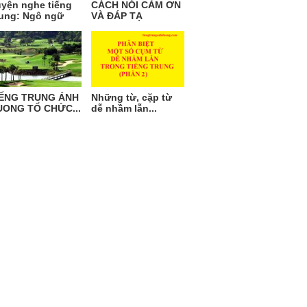
yện nghe tiếng
CÁCH NÓI CẢM ƠN
ung: Ngô ngữ
VÀ ĐÁP TẠ
IẾNG TRUNG ÁNH
Những từ, cặp từ
UONG TỔ CHỨC...
dễ nhầm lẫn...