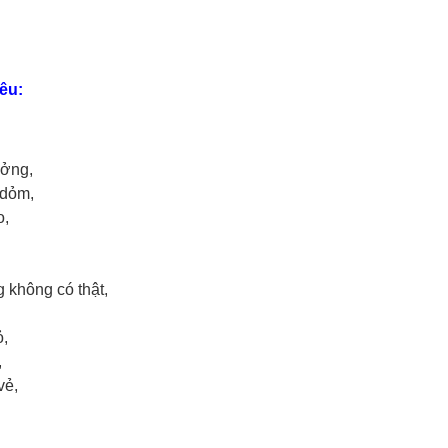
Yêu:
ưởng,
 dỏm,
o,
 không có thật,
ỏ,
,
 vẻ,