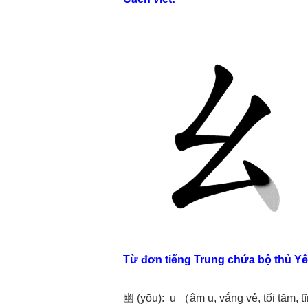
Từ đơn tiếng Trung chứa bộ thủ Y
幽 (yōu): u （âm u, vắng vẻ, tối tăm, 