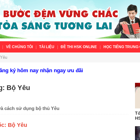
VỀ CHÚNG TÔI
TÀI LIỆU
ĐỀ THI HSK ONLINE
HỌC TIẾNG TRUNG 
 Yêu
Đăng ký hôm nay nhận ngay ưu đãi
g: Bộ Yêu
 và cách sử dụng bộ thủ Yêu
Tổ
HS
ốc: Bộ Yêu