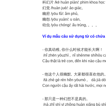
科幻片 /kē huàn piàn/: phim khoa học 
幻觉 /huàn jué/: ảo giác,
幽府 /yōu fǔ/: âm phủ,
幽怨 /yōu yuàn/: u oán,
幼虫 /yòu chóng/: ấu trùng, 。。。
Ví dụ mẫu câu sử dụng từ có chứa
- 你真幼稚, 你什么时候才能长大啊！
/nǐ zhēn yòuzhì , nǐ shénme shíhòu c
Cậu thật là trẻ con, đến khi nào cậu 
- 他这个人很幽默, 大家都很喜欢他的
/tā zhè gè rén hěn yōumò , dà jiā dōu
Con người cậu ấy rất hài hước, mọi n
- 那只是一种幻想不是真的。
/nà zhǐ shì yī zhǒng huàn xiǎng bù sh