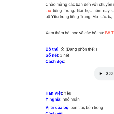
Chào mừng các bạn đến với chuyên m
thủ
tiếng Trung. Bài học hôm nay c
bộ
Yêu
trong tiếng Trung. Mời các bạ
Xem thêm bài học về các bộ thủ:
Bộ T
Bộ thủ
: 幺 (Dạng phồn thể: )
Số nét
: 3 nét
Cách đọc
:
Hán Việt
: Yêu
Ý nghĩa:
nhỏ nhắn
Vị trí của bộ
: bên trái, bên trong
Cách viết: