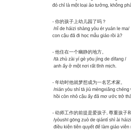
đó chỉ là một loại ảo tưởng, không phải
- 你的孩子上幼儿园了吗？
/nǐ de háizi shàng yòu ér yuán le ma/
con cậu đã đi học mẫu giáo rồi à?
- 他住在一个幽静的地方。
/tā zhù zài yí gè yōu jìng de dìfang /
anh ấy ở một nơi rất tĩnh mịch.
- 年幼时他就梦想成为一名艺术家。
/nián yòu shí tā jiù mèngxiǎng chéng w
hồi còn nhỏ cậu ấy đã mơ ước trở th
- 幼师工作的前提是爱孩子, 尊重孩子
/yòushī gōng zuò de qiántí shì ài háiz
điều kiện tiên quyết để làm giáo viên 