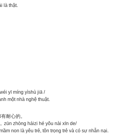
 là thật.
éi yī míng yìshù jiā /
ành một nhà nghệ thuật.
和有耐心的。
i, zūn zhòng háizi hé yǒu nài xīn de/
mầm non là yêu trẻ, tôn trọng trẻ và có sự nhẫn nại.