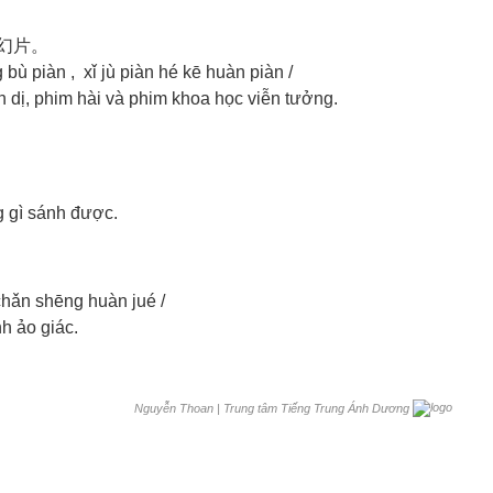
科幻片。
bù piàn , xǐ jù piàn hé kē huàn piàn /
nh dị, phim hài và phim khoa học viễn tưởng.
 gì sánh được.
chǎn shēng huàn jué /
h ảo giác.
|
Trung tâm Tiếng Trung Ánh Dương
Nguyễn Thoan