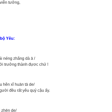
viễn tưởng,
 bộ Yêu:
ái néng zhǎng dà ā /
mới trưởng thành đựơc chứ !
。
 hěn xǐ huān tā de/
gười đều rất yêu quý cậu ấy.
ì zhēn de/