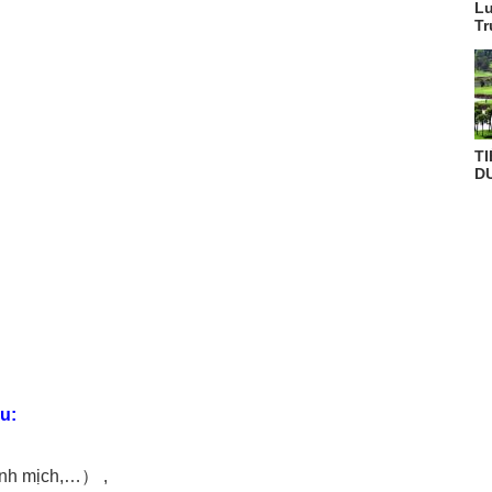
Lu
Tr
T
D
êu:
tĩnh mịch,…） ,