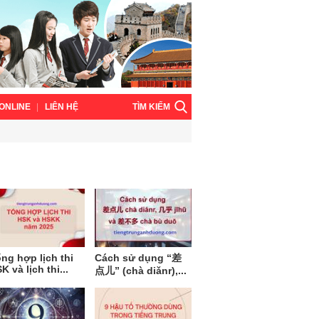
TÌM KIẾM
ONLINE
LIÊN HỆ
ng hợp lịch thi
Cách sử dụng “差
K và lịch thi...
点儿” (chà diǎnr),...