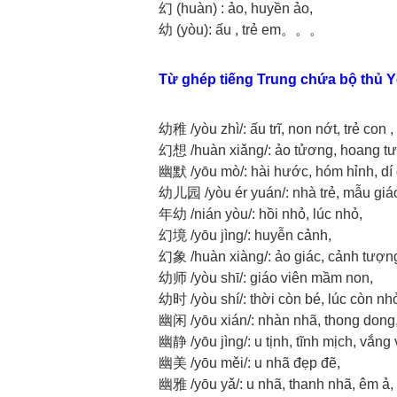
幻 (huàn) : ảo, huyền ảo,
幼 (yòu): ấu , trẻ em。。。
Từ ghép tiếng Trung chứa bộ thủ 
幼稚 /yòu zhì/: ấu trĩ, non nớt, trẻ con ,
幻想 /huàn xiǎng/: ảo tửơng, hoang t
幽默 /yōu mò/: hài hước, hóm hỉnh, dí
幼儿园 /yòu ér yuán/: nhà trẻ, mẫu giá
年幼 /nián yòu/: hồi nhỏ, lúc nhỏ,
幻境 /yōu jìng/: huyễn cảnh,
幻象 /huàn xiàng/: ảo giác, cảnh tượng
幼师 /yòu shī/: giáo viên mầm non,
幼时 /yòu shí/: thời còn bé, lúc còn nh
幽闲 /yōu xián/: nhàn nhã, thong dong
幽静 /yōu jìng/: u tịnh, tĩnh mịch, vắng
幽美 /yōu měi/: u nhã đẹp đẽ,
幽雅 /yōu yǎ/: u nhã, thanh nhã, êm ả,