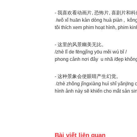
- 我喜欢看动画片, 恐怖片, 喜剧片和
/wǒ xǐ huān kàn dòng huà piàn , kǒng 
tôi thích xem phim hoạt hình, phim ki
- 这里的风景幽美无比。
/zhè lǐ de fēngjǐng yōu měi wú bǐ /
phong cảnh nơi đây u nhã /đẹp không
- 这种景象会使眼睛产生幻觉。
/zhè zhǒng jǐngxiàng huì shǐ yǎnjīng 
hình ảnh này sẽ khiến cho mắt sản sin
Bài viết liên quan