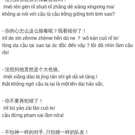
/méi rén gēn nǐ shuō nǐ zhǎng dé xiàng xīngxīng ma/
không ai nói với cậu là cậu trông giống tinh tinh sao?
- 你的心怎么这么狠毒呢？我看错你了！
/nǐ de xīn zěnme zhème hěn dú ne ？ wǒ kàn cuò nǐ le/
lòng dạ cậu tại sao lại ác độc đến vậy ? tôi đã nhìn lầm cậu
rồi!
- 没想到他竟然是个大色狼。
/méi xiǎng dào tā jìng rán shì gè dà sè láng /
thật không ngờ cậu ta lại là một tên đại háo sắc.
- 你不要再犯错了！
/nǐ bú yào zài fàn cuò le/
cậu đừng phạm sai lầm nữa!
- 不怕神一样的对手, 只怕猪一样的队友！