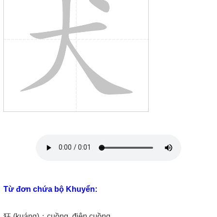
Từ đơn chứa bộ Khuyển:
狂 (kuáng)：cuồng, điên cuồng ,