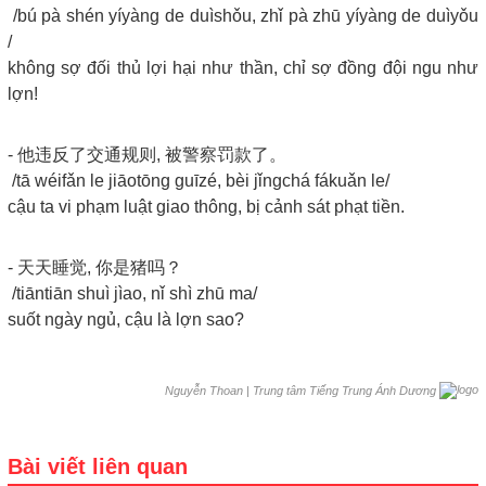
/bú pà shén yíyàng de duìshǒu, zhǐ pà zhū yíyàng de duìyǒu
/
không sợ đối thủ lợi hại như thần, chỉ sợ đồng đội ngu như
lợn!
- 他违反了交通规则, 被警察罚款了。
/tā wéifǎn le jiāotōng guīzé, bèi jǐngchá fákuǎn le/
cậu ta vi phạm luật giao thông, bị cảnh sát phạt tiền.
- 天天睡觉, 你是猪吗？
/tiāntiān shuì jìao, nǐ shì zhū ma/
suốt ngày ngủ, cậu là lợn sao?
|
Trung tâm Tiếng Trung Ánh Dương
Nguyễn Thoan
Bài viết liên quan