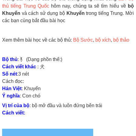
thủ tiếng Trung Quốc
hôm nay, chúng ta sẽ tìm hiểu về
bộ
Khuyển
và cách sử dụng bộ
Khuyển
trong tiếng Trung. Mời
các bạn cùng bắt đầu bài học
Xem thêm bài học về các bộ thủ:
Bộ Sước
,
bộ xích
,
bộ thảo
Bộ thủ
: 犭 (Dạng phồn thể:)
Cách viết khác
: 犬
Số nét
:3 nét
Cách đọc:
Hán Việt
: Khuyển
Ý nghĩa
: Con chó
Vị trí của bộ
: bộ mở đầu và luôn đứng bên trái
Cách viết: