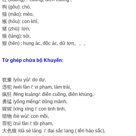
狗 (gǒu): chó,
猫 (māo): mèo,
猴 (hóu): con khỉ,
猪 (zhū): lợn,
狼 (láng): sói,
狠 (hěn) : hung ác, độc ác, dữ tợn。。。
Từ ghép chứa bộ Khuyển:
犹豫 /yóu yù/: do dự,
违犯 /wéi fàn /: vi phạm, làm trái,
疯狂 /fēng kuáng/: điên cuồng, điên khùng,
勇猛 /yǒng měng/: dũng mãnh,
猩猩 /xīng xīng /: con tinh tinh,
猎物 /liè wù/: con mồi,
罪犯 /zuì fàn /: tội phạm,
大色狼 /dà sè láng /: đại sắc lang ( tên háo sắc),