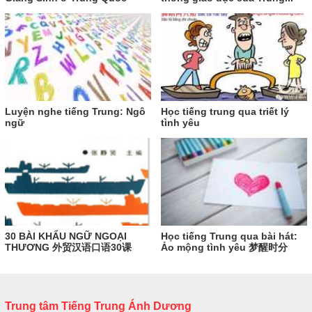
Luyện nghe tiếng Trung: Ngô
Học tiếng trung qua triết lý
ngữ
tình yêu
30 BÀI KHẨU NGỮ NGOẠI
Học tiếng Trung qua bài hát:
THƯƠNG 外贸汉语口语30课
Ảo mộng tình yêu 梦醒时分
Trung tâm Tiếng Trung Ánh Dương