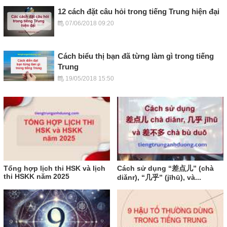
12 cách đặt câu hỏi trong tiếng Trung hiện đại
07/06/2018 09:20
Cách biểu thị bạn đã từng làm gì trong tiếng
Trung
19/05/2018 15:50
Tổng hợp lịch thi HSK và lịch
Cách sử dụng “差点儿” (chà
thi HSKK năm 2025
diǎnr), “几乎” (jīhū), và...