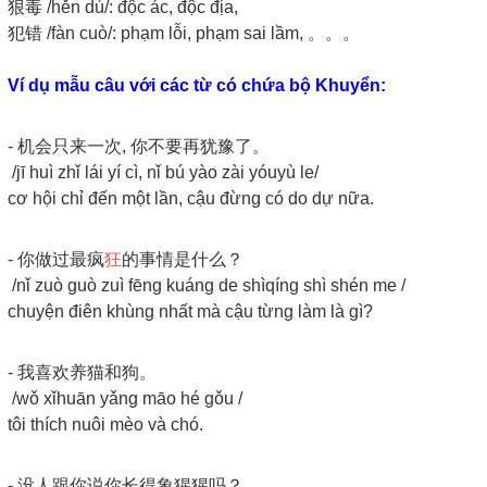
狠毒 /hěn dú/: độc ác, độc địa,
犯错 /fàn cuò/: phạm lỗi, phạm sai lầm, 。。。
Ví dụ mẫu câu với các từ có chứa bộ Khuyển:
- 机会只来一次, 你不要再犹豫了。
/jī huì zhǐ lái yí cì, nǐ bú yào zài yóuyù le/
cơ hội chỉ đến một lần, cậu đừng có do dự nữa.
- 你做过最疯
狂
的事情是什么？
/nǐ zuò guò zuì fēng kuáng de shìqíng shì shén me /
chuyện điên khùng nhất mà cậu từng làm là gì?
- 我喜欢养猫和狗。
/wǒ xǐhuān yǎng māo hé gǒu /
tôi thích nuôi mèo và chó.
- 没人跟你说你长得象猩猩吗？