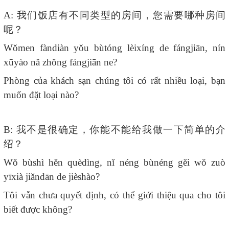
A:
我们饭店有不同类型的房间，您需要哪种房间
呢？
Wǒmen fàndiàn yǒu bùtóng lèixíng de fángjiān, nín
xūyào nǎ zhǒng fángjiān ne?
Phòng của khách sạn chúng tôi có rất nhiều loại, bạn
muốn đặt loại nào?
B:
我不是很确定，你能不能给我做一下简单的介
绍？
Wǒ bùshì hěn quèdìng, nǐ néng bùnéng gěi wǒ zuò
yīxià jiǎndān de jièshào?
Tôi vẫn chưa quyết định, có thể giới thiệu qua cho tôi
biết được không?