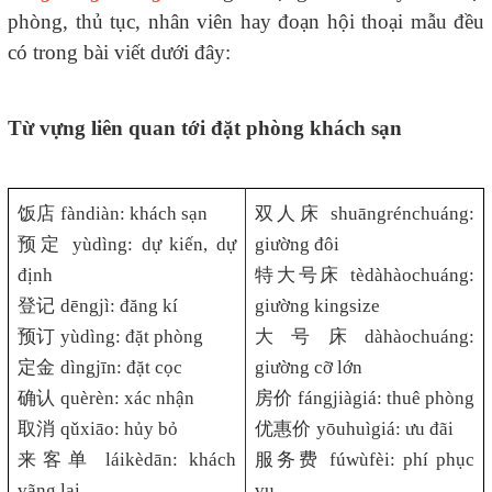
phòng, thủ tục, nhân viên hay đoạn hội thoại mẫu đều
có trong bài viết dưới đây:
Từ vựng liên quan tới đặt phòng khách sạn
饭店
fàndiàn: khách sạn
双人床
shuāngrénchuáng:
预定
yùdìng: dự kiến, dự
giường đôi
định
特大号床
tèdàhàochuáng:
登记
dēngjì: đăng kí
giường kingsize
预订
yùdìng: đặt phòng
大
号
床
dàhàochuáng:
定金
dìngjīn: đặt cọc
giường cỡ lớn
确认
quèrèn: xác nhận
房价
fángjiàgiá: thuê phòng
取消
qǔxiāo: hủy bỏ
优惠价
yōuhuìgiá: ưu đãi
来客单
láikèdān: khách
服务费
fúwùfèi: phí phục
vãng lai
vụ