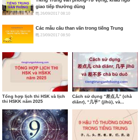
giao tiếp thường dùng
26/09/2017 08:10
Các mẫu câu than vãn trong tiếng Trung
23/09/2017 08:50
Tổng hợp lịch thi HSK và lịch
Cách sử dụng “差点儿” (chà
thi HSKK năm 2025
diǎnr), “几乎” (jīhū), và...