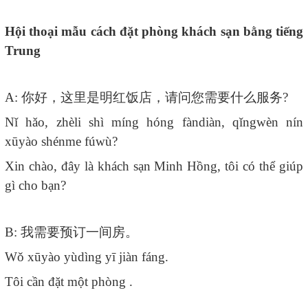
Hội thoại mẫu cách đặt phòng khách sạn bằng tiếng
Trung
A:
你好，这里是明红饭店，请问您需要什么服务
?
Nǐ hǎo, zhèli shì míng hóng fàndiàn, qǐngwèn nín
xūyào shénme fúwù?
Xin chào, đây là khách sạn Minh Hồng, tôi có thể giúp
gì cho bạn?
B:
我需要预订一间房。
Wǒ xūyào yùdìng yī jiàn fáng.
Tôi cần đặt một phòng .