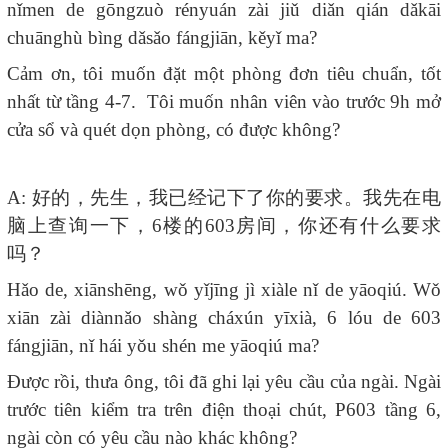
nǐmen de gōngzuò rényuán zài jiǔ diǎn qián dǎkāi
chuānghù bìng dǎsǎo fángjiān, kěyǐ ma?
Cảm ơn, tôi muốn đặt một phòng đơn tiêu chuẩn, tốt
nhất từ tầng 4-7. Tôi muốn nhân viên vào trước 9h mở
cửa sổ và quét dọn phòng, có được không?
A:
好的，先生，我已经记下了你的要求。我先在电
脑上查询一下，
6
楼的
603
房间，你还有什么要求
吗？
Hǎo de, xiānshēng, wǒ yǐjīng jì xiàle nǐ de yāoqiú. Wǒ
xiān zài diànnǎo shàng cháxún yīxià, 6 lóu de 603
fángjiān, nǐ hái yǒu shén me yāoqiú ma?
Được rồi, thưa ông, tôi đã ghi lại yêu cầu của ngài. Ngài
trước tiên kiểm tra trên điện thoại chút, P603 tầng 6,
ngài còn có yêu cầu nào khác không?