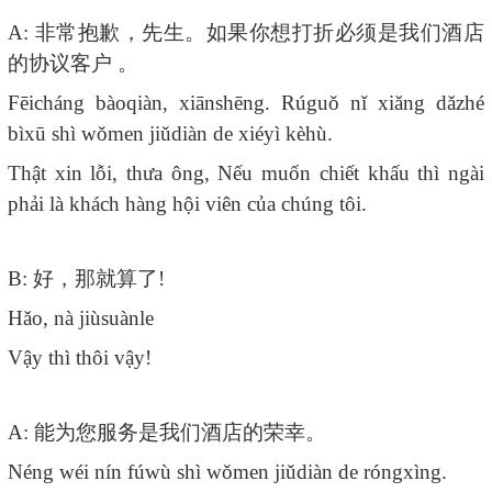
A:
非常抱歉，先生。如果你想打折必须是我们酒店
的协议客户
。
Fēicháng bàoqiàn, xiānshēng. Rúguǒ nǐ xiǎng dǎzhé
bìxū shì wǒmen jiǔdiàn de xiéyì kèhù.
Thật xin lỗi, thưa ông, Nếu muốn chiết khấu thì ngài
phải là khách hàng hội viên của chúng tôi.
B:
好，那就算了
!
Hǎo, nà jiùsuànle
Vậy thì thôi vậy!
A:
能为您服务是我们酒店的荣幸。
Néng wéi nín fúwù shì wǒmen jiǔdiàn de róngxìng.