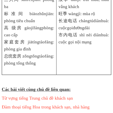
ba
vắng khách
标准间
biāozhǔnjiān:
旺季
wàngjì: mùa rộ
phòng tiêu chuẩn
长途电话
chángtúdiànhuà:
高
级房
gāojífángphòng:
cuộcgọiđườngdài
cao cấp
市内电话
shì nèi diànhuà:
家庭套房
jiātíngtàofáng:
cuộc gọi nội mạng
phòng gia đình
总统套房
zǒngtǒngtàofáng:
phòng tổng thống
Các bài viết cùng chủ đề liên quan:
Từ vựng tiếng Trung chủ đề khách sạn
Đàm thoại tiếng Hoa trong khách sạn, nhà hàng