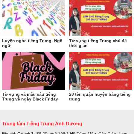
Luyện nghe tiếng Trung: Ngô
Từ vựng tiếng Trung chủ đề
ngữ
thời gian
Từ vựng và mẫu câu tiếng
28 tên quận huyện bằng tiếng
Trung về ngày Black Friday
trung
Trung tâm Tiếng Trung Ánh Dương
Địa chỉ:
Cơ sở 1:
Số 20, ngõ 199/1 Hồ Tùng Mậu, Cầu Diễn, Nam