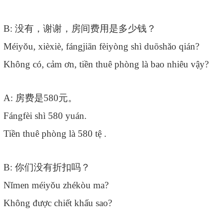
B:
没有，谢谢，房间费用是多少钱？
Méiyǒu, xièxiè, fángjiān fèiyòng shì duōshǎo qián?
Không có, cảm ơn, tiền thuê phòng là bao nhiêu vậy?
A:
房费是
580
元。
Fángfèi shì 580 yuán.
Tiền thuê phòng là 580 tệ .
B:
你们没有折扣吗？
Nǐmen méiyǒu zhékòu ma?
Không được chiết khấu sao?