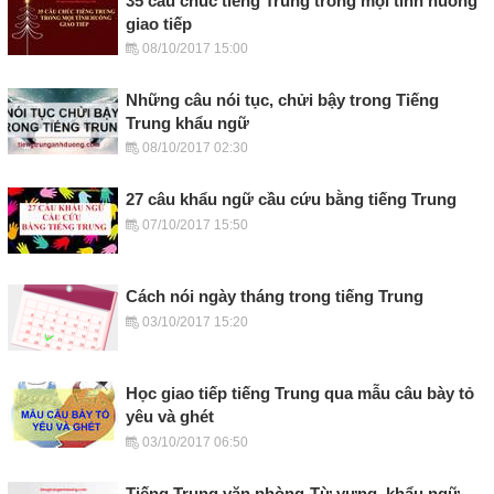
35 câu chúc tiếng Trung trong mọi tình huống
giao tiếp
08/10/2017 15:00
Những câu nói tục, chửi bậy trong Tiếng
Trung khẩu ngữ
08/10/2017 02:30
27 câu khẩu ngữ cầu cứu bằng tiếng Trung
07/10/2017 15:50
Cách nói ngày tháng trong tiếng Trung
03/10/2017 15:20
Học giao tiếp tiếng Trung qua mẫu câu bày tỏ
yêu và ghét
03/10/2017 06:50
Tiếng Trung văn phòng-Từ vựng, khẩu ngữ