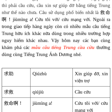
thì phải cầu cứu, cầu xin sự giúp đỡ bằng tiếng Trung
như thế nào chưa. Câu sử dụng phổ biến nhất là
救命
啊！
jiùmìng a!
Cứu tôi với/ cứu mạng với. Ngoài ra
trong giao tiếp hàng ngày còn có nhiều mẫu câu tiếng
Trung hữu ích khác nữa dùng trong nhiều trường hợp
nguy hiểm khác nhau. Vậy hôm nay các bạn cùng
khám phá các
mẫu câu tiếng Trung cầu cứu
thường
dùng cùng Tiếng Trung Ánh Dương nhé.
求助
Qiúzhù
Xin giúp đỡ, xin
viện trợ
求救
qiújiù
Cầu cứu
救命啊！
jiùmìng a!
Cứu tôi với/ cứu
mạng với