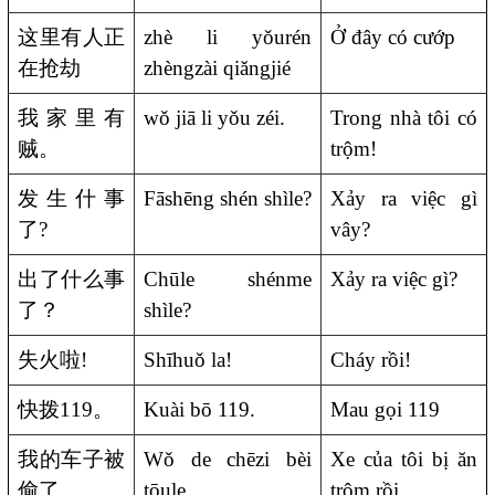
这里有人正
zhè li yǒurén
Ở đây có cướp
在抢劫
zhèngzài qiǎngjié
我家里有
wǒ jiā li yǒu zéi.
Trong nhà tôi có
贼。
trộm!
发生什事
Fāshēng shén shìle?
Xảy ra việc gì
了
?
vây?
出了什么事
Chūle shénme
Xảy ra việc gì?
了？
shìle?
失火啦
!
Shīhuǒ la!
Cháy rồi!
快拨
119
。
Kuài bō 119.
Mau gọi 119
我的车子被
Wǒ de chēzi bèi
Xe của tôi bị ăn
偷了。
tōule.
trộm rồi