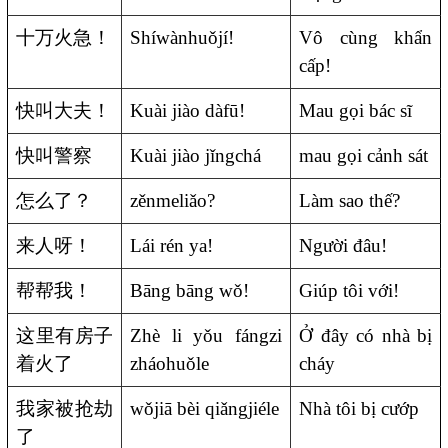
十万火急！
Shíwànhuǒjí!
Vô cùng khẩn
cấp!
快叫大夫！
Kuài jiào dàfū!
Mau gọi bác sĩ
快叫警察
Kuài jiào jǐngchá
mau gọi cảnh sát
怎么了？
zěnmeliǎo?
Làm sao thế?
来人呀！
Lái rén ya!
Người đâu!
帮帮我！
Bāng bāng wǒ!
Giúp tôi với!
这里有房子
Zhè li yǒu fángzi
Ở đây có nhà bị
着火了
zháohuǒle
cháy
我家被抢劫
wǒjiā bèi qiǎngjiéle
Nhà tôi bị cướp
了