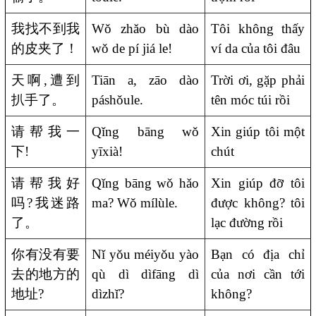
我找不到我
Wǒ zhǎo bù dào
Tôi không thấy
的皮夹了！
wǒ de pí jiá le!
ví da của tôi đâu
天啊
,
遭到
Tiān a, zāo dào
Trời ơi, gặp phải
扒手了。
páshǒule.
tên móc túi rồi
请帮我一
Qǐng bāng wǒ
Xin giúp tôi một
下
!
yīxià!
chút
请帮我好
Qǐng bāng wǒ hǎo
Xin giúp đỡ tôi
吗
?
我迷路
ma? Wǒ mílùle.
được không? tôi
了。
lạc đường rồi
你有没有要
Nǐ yǒu méiyǒu yào
Bạn có địa chỉ
去的地方的
qù dì dìfāng dì
của nơi cần tới
地址
?
dìzhǐ?
không?