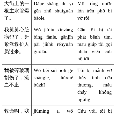
大街上的一
Dàjiē shàng de yī
Một ống nước
根主水管爆
gēn zhǔ shuǐguǎn
lớn trên phố bị
了。
bàole.
vỡ rồi
我舅舅心脏
Wǒ jiùjiu xīnzàng
Cậu tôi bị tái
病犯了，赶
bìng fànle, gǎnjǐn
phát bệnh tim,
紧派救护人
pài jiùhù rényuán
mau giúp tôi gọi
员过来。
guòlái.
nhân viên cứu
hộ tới
我被碎玻璃
Wǒ bèi suì bōlí gē
Tôi bị mảnh vỡ
割伤了，流
shāngle, liúxuè
thủy tinh cứa
血不止
bùzhǐ
thương, máu
chảy không
ngừng
救命啊，我
jiùmìng a, wǒ
Cứu với, tôi bị