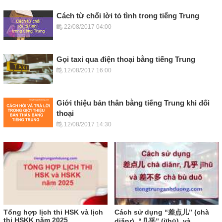
Cách từ chối lời tỏ tình trong tiếng Trung
22/08/2017 04:00
Gọi taxi qua điện thoại bằng tiếng Trung
12/08/2017 16:00
Giới thiệu bản thân bằng tiếng Trung khi đối
thoại
12/08/2017 14:30
Tổng hợp lịch thi HSK và lịch
Cách sử dụng “差点儿” (chà
thi HSKK năm 2025
diǎnr), “几乎” (jīhū), và...