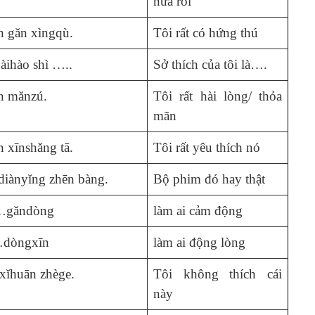
nữa rồi
 gǎn xìngqù.
Tôi rất có hứng thú
àihào shì …..
Sở thích của tôi là….
n mǎnzú.
Tôi rất hài lòng/ thỏa
mãn
 xīnshǎng tā.
Tôi rất yêu thích nó
diànyǐng zhēn bàng.
Bộ phim đó hay thật
gǎndòng
làm ai cảm động
dòngxīn
làm ai động lòng
xǐhuān zhège.
Tôi không thích cái
này