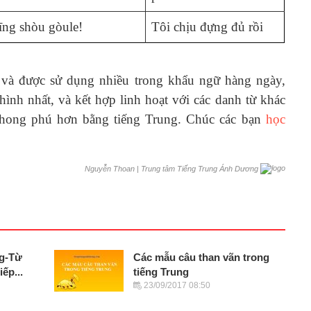
īng shòu gòule!
Tôi chịu đựng đủ rồi
và được sử dụng nhiều trong khẩu ngữ hàng ngày,
hình nhất, và kết hợp linh hoạt với các danh từ khác
 phong phú hơn bằng tiếng Trung. Chúc các bạn
học
|
Trung tâm Tiếng Trung Ánh Dương
Nguyễn Thoan
ng-Từ
Các mẫu câu than vãn trong
ếp...
tiếng Trung
23/09/2017 08:50