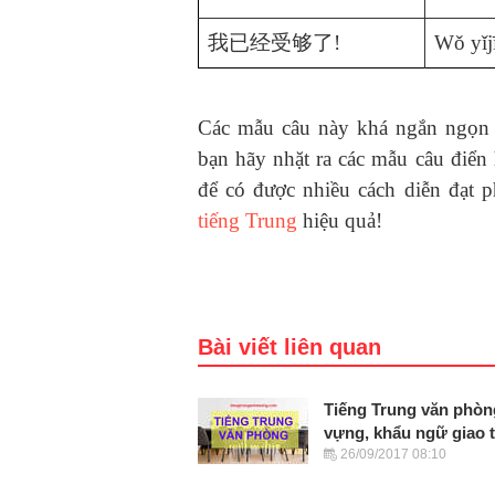
我已经受够了
!
Wǒ yǐj
Các mẫu câu này khá ngắn ngọn 
bạn hãy nhặt ra các mẫu câu điển 
để có được nhiều cách diễn đạt
tiếng Trung
hiệu quả!
Bài viết liên quan
Tiếng Trung văn phò
vựng, khẩu ngữ giao ti
26/09/2017 08:10