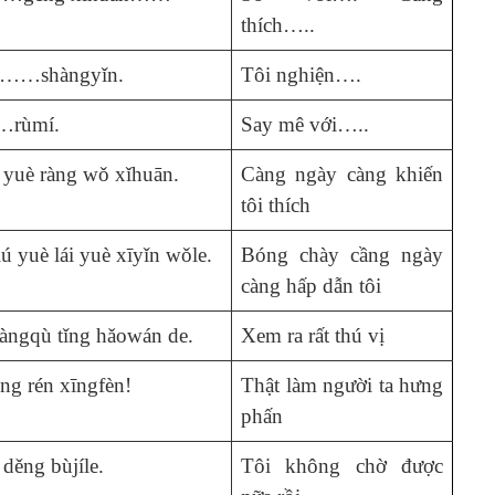
thích…..
ì……shàngyǐn.
Tôi nghiện….
rùmí.
Say mê với…..
i yuè ràng wǒ xǐhuān.
Càng ngày càng khiến
tôi thích
ú yuè lái yuè xīyǐn wǒle.
Bóng chày cầng ngày
càng hấp dẫn tôi
àngqù tǐng hǎowán de.
Xem ra rất thú vị
ìng rén xīngfèn!
Thật làm người ta hưng
phấn
děng bùjíle.
Tôi không chờ được