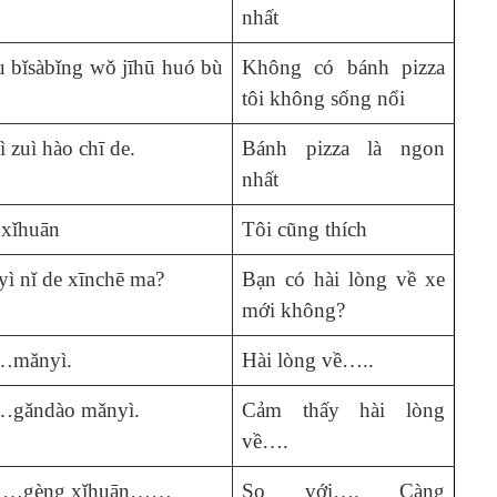
nhất
 bǐsàbǐng wǒ jīhū huó bù
Không có bánh pizza
tôi không sống nổi
ì zuì hào chī de.
Bánh pizza là ngon
nhất
xǐhuān
Tôi cũng thích
yì nǐ de xīnchē ma?
Bạn có hài lòng về xe
mới không?
mǎnyì.
Hài lòng về…..
gǎndào mǎnyì.
Cảm thấy hài lòng
về….
……gèng xǐhuān……
So với…. Càng