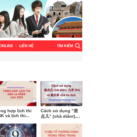
TÌM KIẾM
ONLINE
LIÊN HỆ
ng hợp lịch thi
Cách sử dụng “差
K và lịch thi...
点儿” (chà diǎnr),...