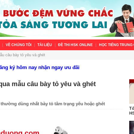
VỀ CHÚNG TÔI
TÀI LIỆU
ĐỀ THI HSK ONLINE
HỌC TIẾNG TRUNG 
mẫu câu bày tỏ yêu và ghét
Đăng ký hôm nay nhận ngay ưu đãi
 qua mẫu câu bày tỏ yêu và ghét
thường dùng nhất bày tỏ tâm trạng yêu hoặc ghét
Tổ
HS