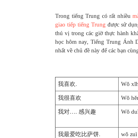
Trong tiếng Trung có rất nhiều
mẫ
giao tiếp tiếng Trung
được sử dụng
thú vị trong các giờ thực hành 
học hôm nay, Tiếng Trung Ánh D
nhất về chủ đề này để các bạn cùn
我喜欢
.
Wǒ xǐh
我很喜欢
Wǒ hěn
我对
….
感兴趣
Wǒ du
我最爱吃比萨饼
.
wǒ zuì 