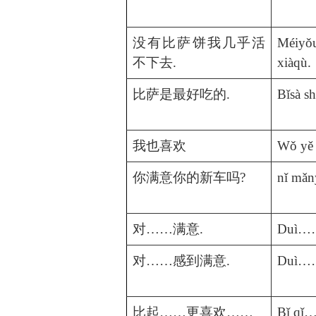
没有比萨饼我几乎活
Méiyǒu
不下去
.
xiàqù.
比萨是最好吃的
.
Bǐsà sh
我也喜欢
Wǒ yě 
你满意你的新车吗
?
nǐ mǎn
对
……
满意
.
Duì……
对
……
感到满意
.
Duì……
比起
……
更喜欢
……
Bǐ qǐ