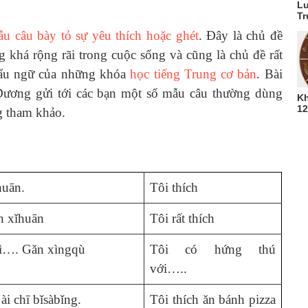
Lu
Tr
u câu bày tỏ sự yêu thích hoặc ghét
. Đây là chủ đề
 khá rộng rãi trong cuộc sống và cũng là chủ đề rất
khẩu ngữ của những khóa
học tiếng Trung cơ bản
. Bài
ương gửi tới các bạn một số mẫu câu thường dùng
Kh
12
g tham khảo.
uān.
Tôi thích
 xǐhuān
Tôi rất thích
ì…. Gǎn xìngqù
Tôi có hứng thú
với…..
ài chī bǐsàbǐng.
Tôi thích ăn bánh pizza