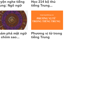
yện nghe tiếng
Học 214 bộ thủ
ung: Ngô ngữ
tiếng Trung...
ám phá mật ngữ
Phương vị từ trong
 chòm sao...
tiếng Trung