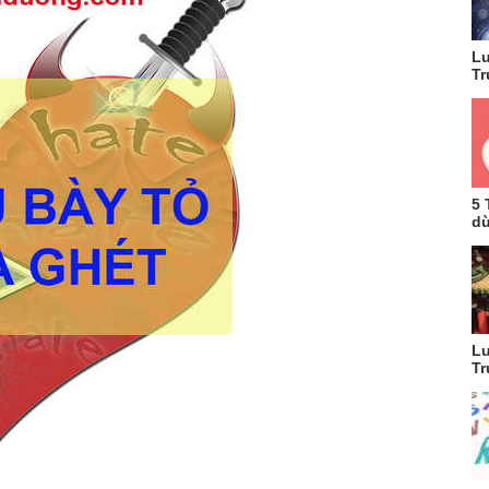
Lu
Tr
5 
dù
Lu
Tr