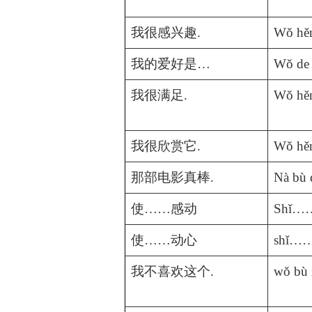
我很感兴趣
.
Wǒ hěn
我的爱好是…
Wǒ de 
我很满足
.
Wǒ hě
我很欣赏它
.
Wǒ hěn
那部电影真棒
.
Nà bù 
使
……
感动
Shǐ……
使
……
动心
shǐ……
我不喜欢这个
.
wǒ bù 