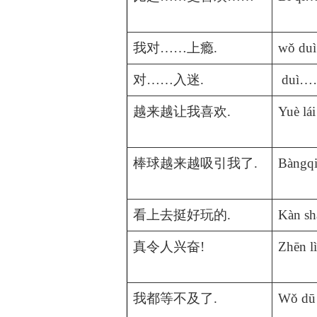
我对
……
上瘾
.
wǒ du
对
……
入迷
.
duì……
越来越让我喜欢
.
Yuè lá
棒球越来越吸引我了
.
Bàngqi
看上去挺好玩的
.
Kàn sh
真令人兴奋
!
Zhēn l
我都等不及了
.
Wǒ dū 