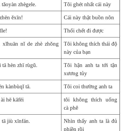
 tǎoyàn zhègele.
Tôi ghét nhất cái này
zhēn ěxīn!
Cái này thật buồn nôn
ǐle!
Thối chết đi được
xǐhuān nǐ de zhè zhǒng
Tôi không thích thái độ
này của bạn
 tā hèn zhī rùgǔ.
Tôi hận anh ta tới tận
xương tủy
n kànbùqǐ tā.
Tôi coi thường anh ta
ài hē kāfēi
tôi không thích uống
cà phê
 tā jiù xīnfán.
Nhìn thấy anh ta là đủ
phiền rồi