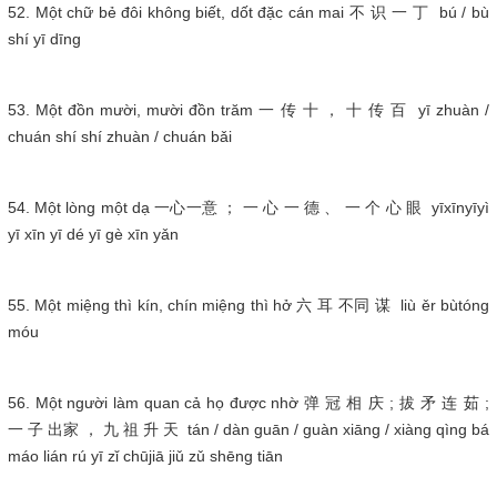
52. Một chữ bẻ đôi không biết, dốt đặc cán mai 不 识 一 丁 bú / bù
shí yī dīng
53. Một đồn mười, mười đồn trăm 一 传 十 ， 十 传 百 yī zhuàn /
chuán shí shí zhuàn / chuán bǎi
54. Một lòng một dạ 一心一意 ； 一 心 一 德 、 一 个 心 眼 yīxīnyīyì
yī xīn yī dé yī gè xīn yǎn
55. Một miệng thì kín, chín miệng thì hở 六 耳 不同 谋 liù ěr bùtóng
móu
56. Một người làm quan cả họ được nhờ 弹 冠 相 庆 ; 拔 矛 连 茹 ;
一 子 出家 ， 九 祖 升 天 tán / dàn guān / guàn xiāng / xiàng qìng bá
máo lián rú yī zǐ chūjiā jiǔ zǔ shēng tiān