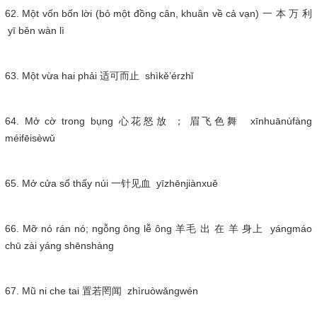
62. Một vốn bốn lời (bỏ một đồng cân, khuân về cả vạn) 一 本 万 利
yī běn wàn lì
63. Một vừa hai phải 适可而止 shìkě’érzhǐ
64. Mở cờ trong bụng 心花怒放 ； 眉飞色舞 xīnhuānùfàng
méifēisèwǔ
65. Mở cửa sổ thấy núi 一针见血 yīzhēnjiànxuě
66. Mỡ nó rán nó; ngỗng ông lễ ông 羊毛 出 在 羊 身上 yángmáo
chū zài yáng shēnshàng
67. Mũ ni che tai 置若罔闻 zhìruòwǎngwén