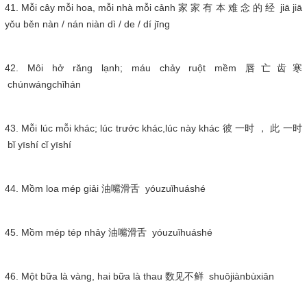
41. Mỗi cây mỗi hoa, mỗi nhà mỗi cảnh 家 家 有 本 难 念 的 经 jiā jiā
yǒu běn nàn / nán niàn dì / de / dí jīng
42. Môi hở răng lạnh; máu chảy ruột mềm 唇亡齿寒
chúnwángchǐhán
43. Mỗi lúc mỗi khác; lúc trước khác,lúc này khác 彼 一时 ， 此 一时
bǐ yīshí cǐ yīshí
44. Mồm loa mép giải 油嘴滑舌 yóuzuǐhuáshé
45. Mồm mép tép nhảy 油嘴滑舌 yóuzuǐhuáshé
46. Một bữa là vàng, hai bữa là thau 数见不鲜 shuōjiànbùxiān