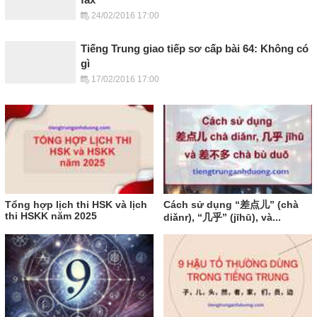
24/02/2016 17:00
Tiếng Trung giao tiếp sơ cấp bài 64: Không có
gì
17/02/2016 17:00
Tổng hợp lịch thi HSK và lịch
Cách sử dụng “差点儿” (chà
thi HSKK năm 2025
diǎnr), “几乎” (jīhū), và...