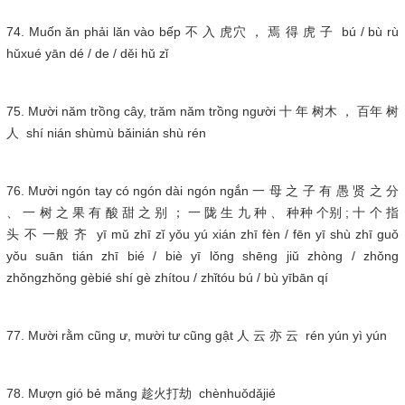
74. Muốn ăn phải lăn vào bếp 不 入 虎穴 ， 焉 得 虎 子 bú / bù rù
hǔxué yān dé / de / děi hǔ zǐ
75. Mười năm trồng cây, trăm năm trồng người 十 年 树木 ， 百年 树
人 shí nián shùmù bǎinián shù rén
76. Mười ngón tay có ngón dài ngón ngắn 一 母 之 子 有 愚 贤 之 分
、 一 树 之 果 有 酸 甜 之 别 ； 一 陇 生 九 种 、 种种 个别 ; 十 个 指
头 不 一般 齐 yī mǔ zhī zǐ yǒu yú xián zhī fèn / fēn yī shù zhī guǒ
yǒu suān tián zhī bié / biè yī lǒng shēng jiǔ zhòng / zhǒng
zhǒngzhǒng gèbié shí gè zhítou / zhǐtóu bú / bù yībān qí
77. Mười rằm cũng ư, mười tư cũng gật 人 云 亦 云 rén yún yì yún
78. Mượn gió bẻ măng 趁火打劫 chènhuǒdǎjié