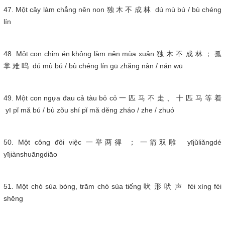
47. Một cây làm chẳng nên non 独 木 不 成 林 dú mù bú / bù chéng
lín
48. Một con chim én không làm nên mùa xuân 独 木 不 成 林 ； 孤
掌 难 呜 dú mù bú / bù chéng lín gū zhǎng nàn / nán wū
49. Một con ngựa đau cả tàu bỏ cỏ 一 匹 马 不 走 、 十 匹 马 等 着
yī pǐ mǎ bú / bù zǒu shí pǐ mǎ děng zháo / zhe / zhuó
50. Một công đôi việc 一举两得 ； 一箭双雕 yījǔliǎngdé
yījiànshuāngdiāo
51. Một chó sủa bóng, trăm chó sủa tiếng 吠 形 吠 声 fèi xíng fèi
shēng