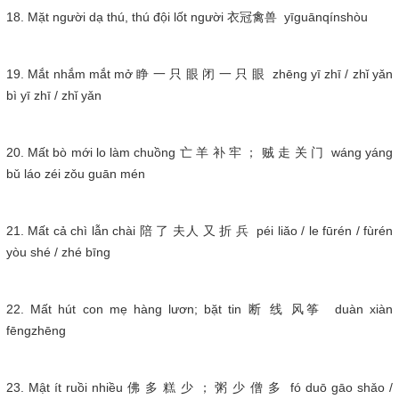
18. Mặt người dạ thú, thú đội lốt người 衣冠禽兽 yīguānqínshòu
19. Mắt nhắm mắt mở 睁 一 只 眼 闭 一 只 眼 zhēng yī zhī / zhǐ yǎn
bì yī zhī / zhǐ yǎn
20. Mất bò mới lo làm chuồng 亡 羊 补 牢 ； 贼 走 关 门 wáng yáng
bǔ láo zéi zǒu guān mén
21. Mất cả chì lẫn chài 陪 了 夫人 又 折 兵 péi liǎo / le fūrén / fùrén
yòu shé / zhé bīng
22. Mất hút con mẹ hàng lươn; bặt tin 断 线 风筝 duàn xiàn
fēngzhēng
23. Mật ít ruồi nhiều 佛 多 糕 少 ； 粥 少 僧 多 fó duō gāo shǎo /