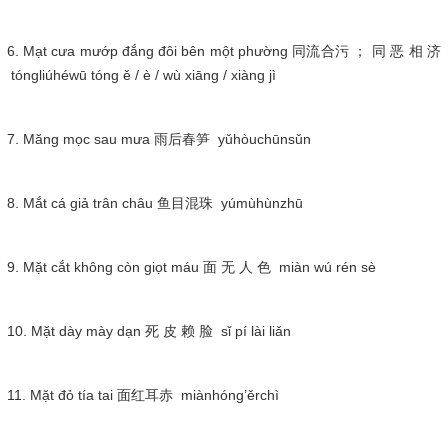
6. Mạt cưa mướp đắng đôi bên một phường 同流合污 ； 同 恶 相 济
tóngliúhéwū tóng ě / è / wù xiāng / xiàng jì
7. Măng mọc sau mưa 雨后春笋 yǔhòuchūnsǔn
8. Mắt cá giả trân châu 鱼目混珠 yúmùhùnzhū
9. Mặt cắt không còn giọt máu 面 无 人 色 miàn wú rén sè
10. Mặt dày mày dạn 死 皮 赖 脸 sǐ pí lài liǎn
11. Mặt đỏ tía tai 面红耳赤 miànhóng’ěrchì