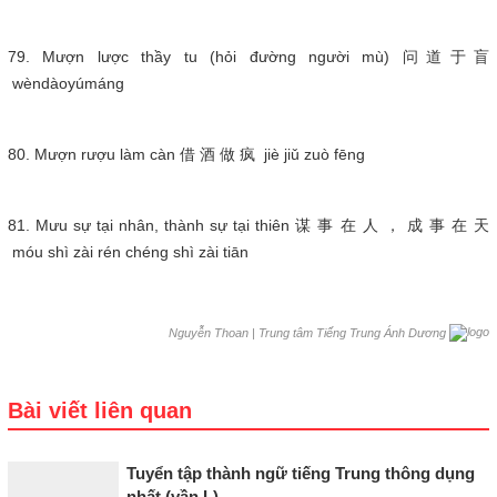
79. Mượn lược thầy tu (hỏi đường người mù) 问道于盲
wèndàoyúmáng
80. Mượn rượu làm càn 借 酒 做 疯 jiè jiǔ zuò fēng
81. Mưu sự tại nhân, thành sự tại thiên 谋 事 在 人 ， 成 事 在 天
móu shì zài rén chéng shì zài tiān
|
Trung tâm Tiếng Trung Ánh Dương
Nguyễn Thoan
Bài viết liên quan
Tuyển tập thành ngữ tiếng Trung thông dụng
nhất (vần L)