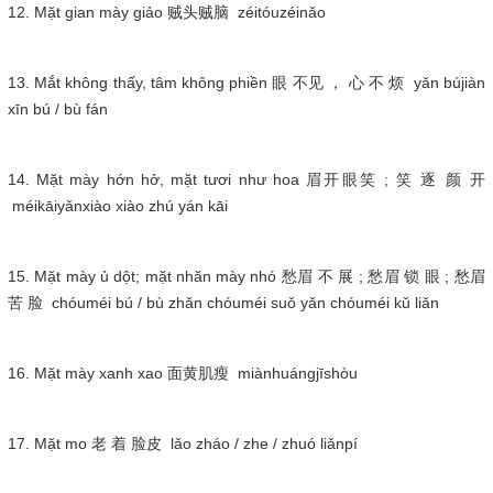
12. Mặt gian mày giảo 贼头贼脑 zéitóuzéinǎo
13. Mắt không thấy, tâm không phiền 眼 不见 ， 心 不 烦 yǎn bújiàn
xīn bú / bù fán
14. Mặt mày hớn hở, mặt tươi như hoa 眉开眼笑 ; 笑 逐 颜 开
méikāiyǎnxiào xiào zhú yán kāi
15. Mặt mày ủ dột; mặt nhăn mày nhó 愁眉 不 展 ; 愁眉 锁 眼 ; 愁眉
苦 脸 chóuméi bú / bù zhǎn chóuméi suǒ yǎn chóuméi kǔ liǎn
16. Mặt mày xanh xao 面黄肌瘦 miànhuángjīshòu
17. Mặt mo 老 着 脸皮 lǎo zháo / zhe / zhuó liǎnpí