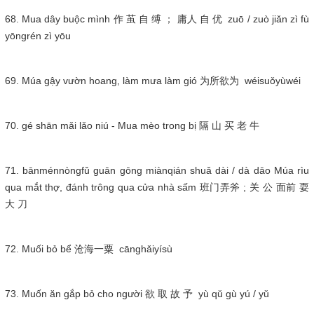
68. Mua dây buộc mình 作 茧 自 缚 ； 庸人 自 优 zuō / zuò jiǎn zì fù
yōngrén zì yōu
69. Múa gậy vườn hoang, làm mưa làm gió 为所欲为 wéisuǒyùwéi
70. gé shān mǎi lǎo niú - Mua mèo trong bị 隔 山 买 老 牛
71. bānménnòngfǔ guān gōng miànqián shuǎ dài / dà dāo Múa rìu
qua mắt thợ, đánh trông qua cửa nhà sấm 班门弄斧 ; 关 公 面前 耍
大 刀
72. Muối bỏ bể 沧海一粟 cānghǎiyísù
73. Muốn ăn gắp bỏ cho người 欲 取 故 予 yù qǔ gù yú / yǔ