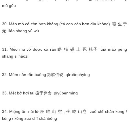
mō gǒu
30. Méo mó có còn hơn không (cá con còn hơn đĩa không) 聊 生 于
无 liáo shēng yú wú
31. Mèo mù vớ được cá rán 瞎 猫 碰 上 死 耗子 xiā māo pèng
shàng sǐ hàozi
32. Mềm nắn rắn buông 欺软怕硬 qīruǎnpàyìng
33. Mệt bở hơi tai 疲于奔命 píyúbēnmìng
34. Miệng ăn núi lở 座 吃 山 空 ; 坐 吃 山崩 zuò chī shān kong /
kòng / kōng zuò chī shānbēng