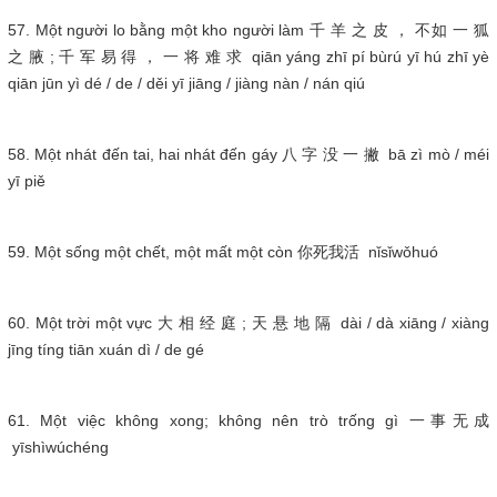
57. Một người lo bằng một kho người làm 千 羊 之 皮 ， 不如 一 狐
之 腋 ; 千 军 易 得 ， 一 将 难 求 qiān yáng zhī pí bùrú yī hú zhī yè
qiān jūn yì dé / de / děi yī jiāng / jiàng nàn / nán qiú
58. Một nhát đến tai, hai nhát đến gáy 八 字 没 一 撇 bā zì mò / méi
yī piě
59. Một sống một chết, một mất một còn 你死我活 nǐsǐwǒhuó
60. Một trời một vực 大 相 经 庭 ; 天 悬 地 隔 dài / dà xiāng / xiàng
jīng tíng tiān xuán dì / de gé
61. Một việc không xong; không nên trò trống gì 一事无成
yīshìwúchéng