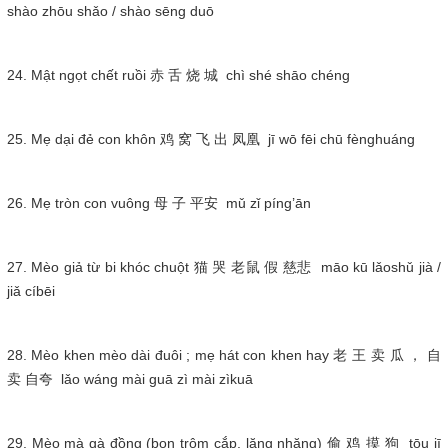
shào zhōu shǎo / shào sēng duō
24. Mật ngọt chết ruồi 赤 舌 烧 城 chì shé shāo chéng
25. Mẹ dại đẻ con khôn 鸡 窝 飞 出 凤凰 jī wō fēi chū fènghuáng
26. Mẹ tròn con vuông 母 子 平安 mǔ zǐ píng’ān
27. Mèo giả từ bi khóc chuột 猫 哭 老鼠 假 慈悲 māo kū lǎoshǔ jià /
jiǎ cíbēi
28. Mèo khen mèo dài đuôi ; mẹ hát con khen hay 老 王 卖 瓜 ， 自
卖 自夸 lǎo wáng mài guā zì mài zìkuā
29. Mèo mà gà đồng (bọn trộm cắp, lăng nhăng) 偷 鸡 摸 狗 tōu jī