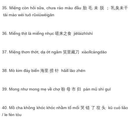
35. Miệng còn hôi sữa, chưa ráo máu đầu 胎 毛 未 脱 ； 乳臭未干
tāi máo wèi tuō rǔxiùwèigān
36. Miếng thịt là miếng nhục 嗟来之食 jiēláizhīshí
37. Miệng thơn thớt, dạ ớt ngâm 笑里藏刀 xiàolǐcángdāo
38. Mò kim đáy biển 海里 捞 针 hǎilǐ lāo zhēn
39. Mong như mong mẹ về chợ 盼 母 市 归 pàn mǔ shì guī
40. Mồ cha không khóc khóc nhầm tổ mối 哭 错 了 坟 头 kū cuò liǎo
/ le fén tóu