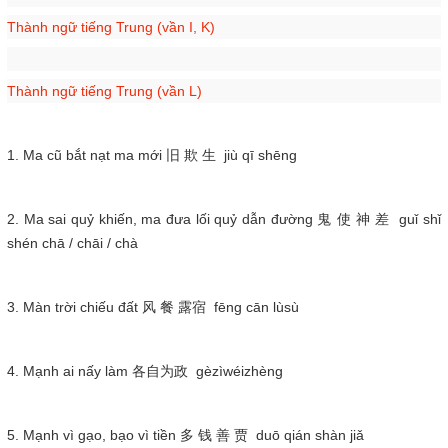
Thành ngữ tiếng Trung (vần I, K)
Thành ngữ tiếng Trung (vần L)
1. Ma cũ bắt nạt ma mới 旧 欺 生 jiù qī shēng
2. Ma sai quỷ khiến, ma đưa lối quỷ dẫn đường 鬼 使 神 差 guǐ shǐ
shén chā / chāi / chà
3. Màn trời chiếu đất 风 餐 露宿 fēng cān lùsù
4. Mạnh ai nấy làm 各自为政 gèzìwéizhèng
5. Mạnh vì gạo, bạo vì tiền 多 钱 善 贾 duō qián shàn jiǎ