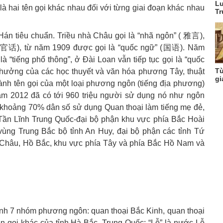
Lu
là hai tên gọi khác nhau đối với từng giai đoạn khác nhau
Tr
 Hán tiêu chuẩn. Triều nhà Châu gọi là “nhã ngôn” ( 雅言),
” (官话), từ năm 1909 được gọi là “quốc ngữ” (国语). Năm
à “tiếng phổ thông”, ở Đài Loan vẫn tiếp tục gọi là “quốc
Từ
hưởng của các học thuyết và văn hóa phương Tây, thuật
gi
ành tên gọi của một loại phương ngôn (tiếng địa phương)
ăm 2012 đã có tới 960 triệu người sử dụng nó như ngôn
khoảng 70% dân số sử dụng Quan thoại làm tiếng mẹ đẻ,
Tần Lĩnh Trung Quốc-đại bộ phận khu vực phía Bắc Hoài
vùng Trung Bắc bộ tỉnh An Huy, đại bộ phận các tỉnh Tứ
Châu, Hồ Bắc, khu vực phía Tây và phía Bắc Hồ Nam và
ành 7 nhóm phương ngôn: quan thoại Bắc Kinh, quan thoại
tên gọi khác của tỉnh Hà Bắc, Trung Quốc; “Lỗ” là nước Lỗ