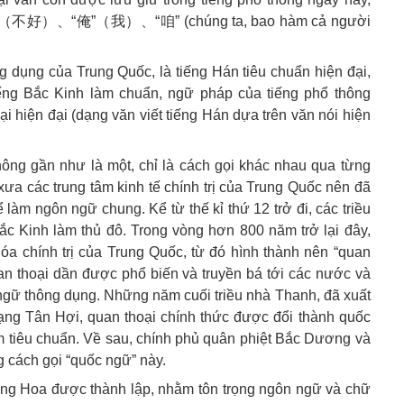
孬”（不好）、“俺”（我）、“咱” (chúng ta, bao hàm cả người
 dụng của Trung Quốc, là tiếng Hán tiêu chuẩn hiện đại,
ếng Bắc Kinh làm chuẩn, ngữ pháp của tiếng phổ thông
i hiện đại (dạng văn viết tiếng Hán dựa trên văn nói hiện
hông gần như là một, chỉ là cách gọi khác nhau qua từng
xưa các trung tâm kinh tế chính trị của Trung Quốc nên đã
m ngôn ngữ chung. Kể từ thế kỉ thứ 12 trở đi, các triều
c Kinh làm thủ đô. Trong vòng hơn 800 năm trở lại đây,
óa chính trị của Trung Quốc, từ đó hình thành nên “quan
uan thoại dần được phổ biến và truyền bá tới các nước và
n ngữ thông dụng. Những năm cuối triều nhà Thanh, đã xuất
ạng Tân Hợi, quan thoại chính thức được đổi thành quốc
 tiêu chuẩn. Về sau, chính phủ quân phiệt Bắc Dương và
 cách gọi “quốc ngữ” này.
ng Hoa được thành lập, nhằm tôn trọng ngôn ngữ và chữ