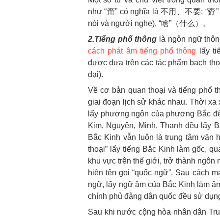
như “甭” có nghĩa là 不用、不要; “
nói và người nghe), “啥”（什么）。
2.
T
iếng phổ thông
là ngôn ngữ thông
cách phát âm tiếng phổ thông
lấy ti
được dựa trên các tác phẩm bạch thoạ
đại).
Về cơ bản quan thoại và tiếng phổ t
giai đoạn lịch sử khác nhau. Thời xa 
lấy phương ngôn của phương Bắc để là
Kim, Nguyên, Minh, Thanh đều lấy Bắ
Bắc Kinh vẫn luôn là trung tâm văn h
thoại” lấy tiếng Bắc Kinh làm gốc, q
khu vực trên thế giới, trở thành ngô
hiện tên gọi “quốc ngữ”. Sau cách m
ngữ, lấy ngữ âm của Bắc Kinh làm âm
chính phủ đảng dân quốc đều sử dụng
Sau khi nước cộng hòa nhân dân Tru