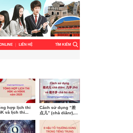
TÌM KIẾM
ONLINE
LIÊN HỆ
ng hợp lịch thi
Cách sử dụng “差
K và lịch thi...
点儿” (chà diǎnr),...