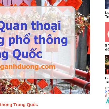
Lu
Tr
5 
dù
Lu
Tr
 thông Trung Quốc