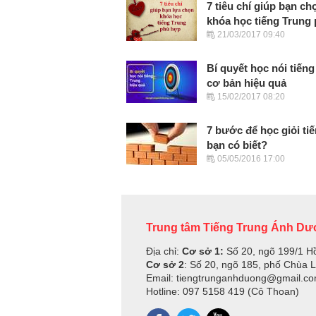
7 tiêu chí giúp bạn c
khóa học tiếng Trung
21/03/2017 09:40
Bí quyết học nói tiến
cơ bản hiệu quả
15/02/2017 08:20
7 bước để học giỏi ti
bạn có biết?
05/05/2016 17:00
Trung tâm Tiếng Trung Ánh D
Địa chỉ:
Cơ sở 1:
Số 20, ngõ 199/1 H
Cơ sở 2
: Số 20, ngõ 185, phố Chùa 
Email: tiengtrunganhduong@gmail.c
Hotline: 097 5158 419 (Cô Thoan)