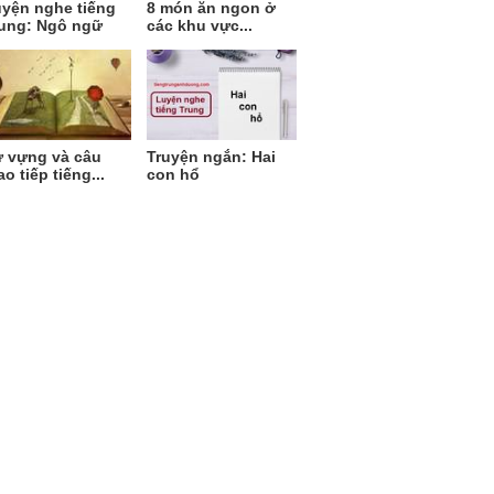
yện nghe tiếng
8 món ăn ngon ở
ung: Ngô ngữ
các khu vực...
 vựng và câu
Truyện ngắn: Hai
ao tiếp tiếng...
con hổ