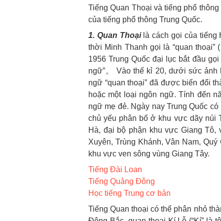
Tiếng Quan Thoại và tiếng phổ thông 
của tiếng phổ thông Trung Quốc.
1.
Q
uan Thoại
là cách gọi của tiếng
thời Minh Thanh gọi là “quan thoại
1956 Trung Quốc đại lục bắt đầu gọi l
ngữ”。 Vào thế kỉ 20, dưới sức ảnh 
ngữ “quan thoại” đã được biến đổi th
hoặc một loại ngôn ngữ. Tính đến n
ngữ mẹ đẻ. Ngày nay Trung Quốc có 
chủ yếu phân bố ở khu vực dãy núi 
Hà, đại bộ phận khu vực Giang Tô, 
Xuyên, Trùng Khánh, Vân Nam, Quý 
khu vực ven sông vùng Giang Tây.
Tiếng Đài Loan
Tiếng Quảng Đông
Học tiếng Trung cơ bản
Tiếng Quan thoại có thể phân nhỏ th
Đông Bắc, quan thoại Kí Lỗ (“Kí” là 