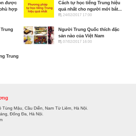
họn được
Cách tự học tiếng Trung hiệu
 phù hợp
quả nhất cho người mới bắt...
24/02/2017 17:00
g Trung
Người Trung Quốc thích đặc
sản nào của Việt Nam
07/02/2017 16:00
ếng Trung
ương
ồ Tùng Mậu, Cầu Diễn, Nam Từ Liêm, Hà Nội.
Láng, Đống Đa, Hà Nội.
om