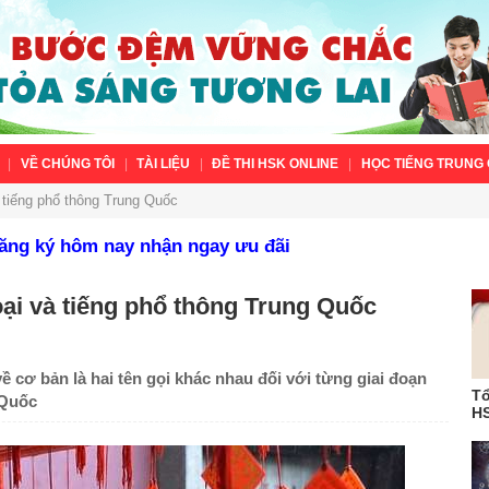
VỀ CHÚNG TÔI
TÀI LIỆU
ĐỀ THI HSK ONLINE
HỌC TIẾNG TRUNG 
à tiếng phổ thông Trung Quốc
Đăng ký hôm nay nhận ngay ưu đãi
oại và tiếng phổ thông Trung Quốc
ề cơ bản là hai tên gọi khác nhau đối với từng giai đoạn
Tổ
 Quốc
HS