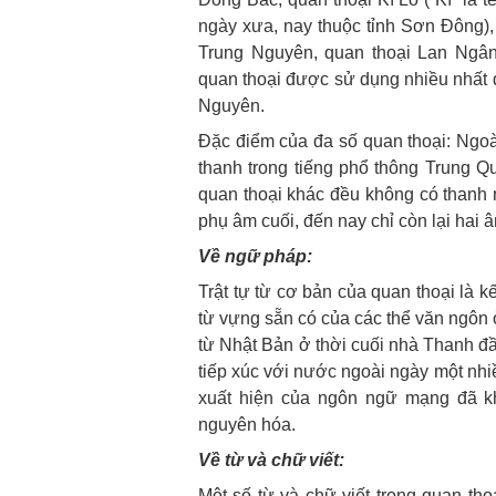
ngày xưa, nay thuộc tỉnh Sơn Đông), 
Trung Nguyên, quan thoại Lan Ngâ
quan thoại được sử dụng nhiều nhất đ
Nguyên.
Đặc điểm của đa số quan thoại: Ngoà
thanh trong tiếng phổ thông Trung Qu
quan thoại khác đều không có thanh n
phụ âm cuối, đến nay chỉ còn lại hai â
Về ngữ pháp:
Trật tự từ cơ bản của quan thoại là 
từ vựng sẵn có của các thể văn ngôn
từ Nhật Bản ở thời cuối nhà Thanh đầu
tiếp xúc với nước ngoài ngày một nhi
xuất hiện của ngôn ngữ mạng đã k
nguyên hóa.
Về từ và chữ viết:
Một số từ và chữ viết trong quan tho