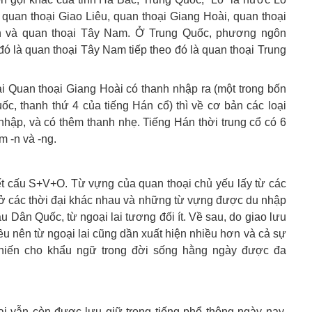
quan thoại Giao Liêu, quan thoại Giang Hoài, quan thoại
n và quan thoại Tây Nam. Ở Trung Quốc, phương ngôn
ó là quan thoại Tây Nam tiếp theo đó là quan thoại Trung
i Quan thoại Giang Hoài có thanh nhập ra (một trong bốn
ốc, thanh thứ 4 của tiếng Hán cổ) thì về cơ bản các loại
hập, và có thêm thanh nhẹ. Tiếng Hán thời trung cổ có 6
m -n và -ng.
kết cấu S+V+O. Từ vựng của quan thoại chủ yếu lấy từ các
 ở các thời đại khác nhau và những từ vựng được du nhập
 Dân Quốc, từ ngoại lai tương đối ít. Về sau, do giao lưu
ều nên từ ngoại lai cũng dần xuất hiện nhiều hơn và cả sự
hiến cho khẩu ngữ trong đời sống hằng ngày được đa
ại vẫn còn được lưu giữ trong tiếng phổ thông ngày nay,