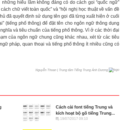
nh những hiểu lầm không đáng có do cách gọi “quốc ngữ”
i cách chữ viết toàn quốc” và “hội nghị học thuật về vấn đề
hủ đã quyết định sử dụng tên gọi đã từng xuất hiện ở cuối
ại” (tiếng phổ thông) để đặt tên cho ngôn ngữ thông dụng
nghĩa và tiêu chuẩn của tiếng phổ thông. Vì ở các thời đại
hạm của ngôn ngữ chung cũng khác nhau, xét từ các tiêu
gữ pháp, quan thoại và tiếng phổ thông ít nhiều cũng có
|
Trung tâm Tiếng Trung Ánh Dương
Nguyễn Thoan
g
Cách cài font tiếng Trung và
kích hoạt bộ gõ tiếng Trung...
19/07/2017 09:10