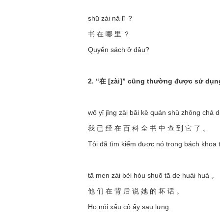
shū zài nǎ lǐ ？
书 在 哪 里 ？
Quyển sách ở đâu?
2. “在 [zài]” cũng thường được sử dụng 
wǒ yǐ jīng zài bǎi kē quán shū zhōng chá 
我 已 经 在 百 科 全 书 中 查 到 它 了 。
Tôi đã tìm kiếm được nó trong bách khoa 
tā men zài bèi hòu shuō tā de huài huà 。
他 们 在 背 后 说 她 的 坏 话 。
Họ nói xấu cô ấy sau lưng.