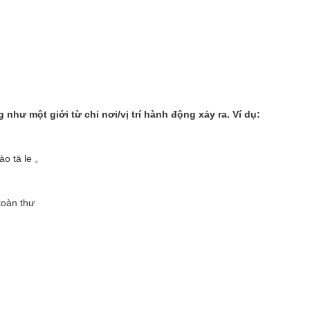
như một giới từ chỉ nơi/vị trí hành động xảy ra. Ví dụ:
dào tā le 。
toàn thư