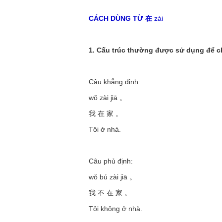
CÁCH DÙNG TỪ 在
zài
1. Cấu trúc thường được sử dụng để chỉ đ
Câu khẳng định:
wǒ zài jiā 。
我 在 家 。
Tôi ở nhà.
Câu phủ định:
wǒ bú zài jiā 。
我 不 在 家 。
Tôi không ở nhà.