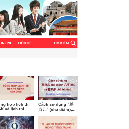
TÌM KIẾM
ONLINE
LIÊN HỆ
ng hợp lịch thi
Cách sử dụng “差
K và lịch thi...
点儿” (chà diǎnr),...