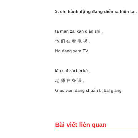
3. chỉ hành động đang diễn ra hiện tại.
tā men zài kàn diàn shì 。
他 们 在 看 电 视 。
Họ đang xem TV.
lǎo shī zài bèi kè 。
老 师 在 备 课 。
Giáo viên đang chuẩn bị bài giảng
Bài viết liên quan