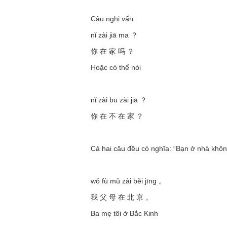
Câu nghi vấn:
nǐ zài jiā ma ？
你 在 家 吗 ？
Hoặc có thể nói
nǐ zài bu zài jiā ？
你 在 不 在 家 ？
Cả hai câu đều có nghĩa: “Bạn ở nhà khô
wǒ fù mǔ zài běi jīng 。
我 父 母 在 北 京 。
Ba mẹ tôi ở Bắc Kinh