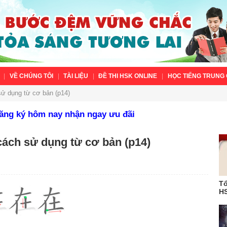
VỀ CHÚNG TÔI
TÀI LIỆU
ĐỀ THI HSK ONLINE
HỌC TIẾNG TRUNG 
sử dụng từ cơ bản (p14)
Đăng ký hôm nay nhận ngay ưu đãi
cách sử dụng từ cơ bản (p14)
Tổ
HS