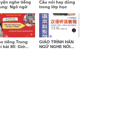
yện nghe tiếng
Câu nói hay dùng
ung: Ngô ngữ
trong lớp học
c tiếng Trung
GIÁO TRÌNH HÁN
i bài 80: Giờ...
NGỮ NGHE NÓI...