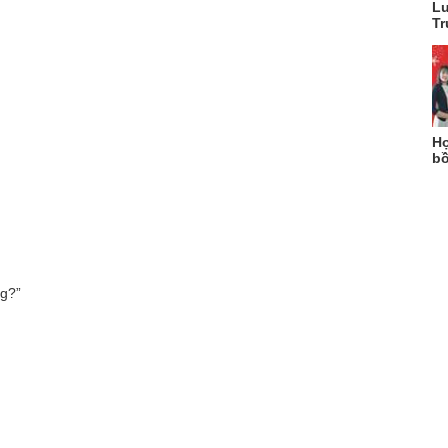
Lu
Tr
Họ
bồ
ng?”