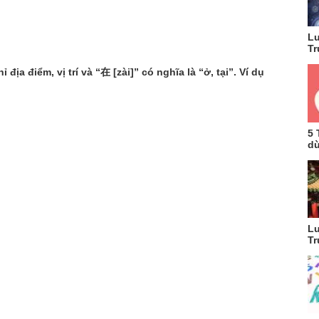
Lu
Tr
ịa điểm, vị trí và “在 [zài]” có nghĩa là “ở, tại”. Ví dụ
5 
dù
Lu
Tr