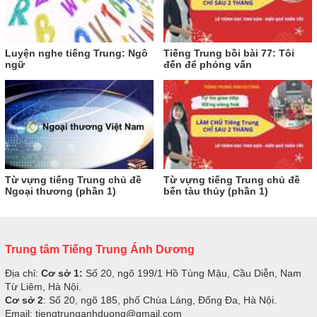
Luyện nghe tiếng Trung: Ngô
Tiếng Trung bồi bài 77: Tôi
ngữ
đến để phỏng vấn
Từ vựng tiếng Trung chủ đề
Từ vựng tiếng Trung chủ đề
Ngoại thương (phần 1)
bến tàu thủy (phần 1)
Trung tâm Tiếng Trung Ánh Dương
Địa chỉ:
Cơ sở 1:
Số 20, ngõ 199/1 Hồ Tùng Mậu, Cầu Diễn, Nam
Từ Liêm, Hà Nội.
Cơ sở 2
: Số 20, ngõ 185, phố Chùa Láng, Đống Đa, Hà Nội.
Email: tiengtrunganhduong@gmail.com