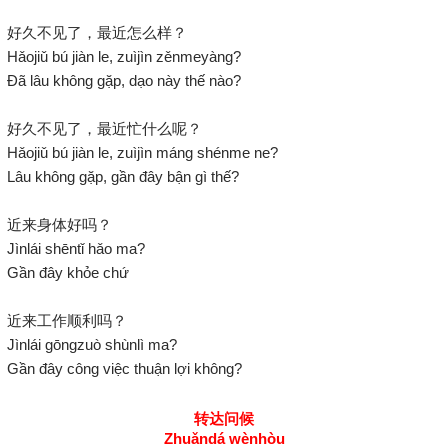
好久不见了，最近怎么样？
Hǎojiǔ b
ú
jiàn le, zuìjìn zěnmeyàng?
Đã lâu không gặp, dạo này thế nào?
好久不见了，最近忙什么呢？
Hǎojiǔ b
ú
jiàn le, zuìjìn máng shénme ne?
Lâu không gặp, gần đây bận gì thế?
近来身体好吗？
Jìnlái shēntǐ hǎo ma?
Gần đây khỏe chứ
近来工作顺利吗？
Jìnlái gōngzuò shùnlì ma?
Gần đây công việc thuận lợi không?
转达问候
Zhuǎndá wènhòu