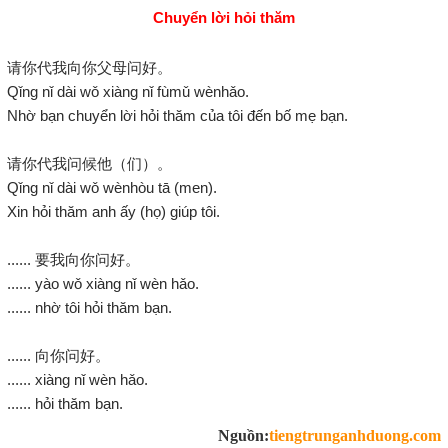
Chuyển lời hỏi thăm
请你代我向你父母问好。
Qǐng nǐ dài wǒ xiàng nǐ fùmǔ wènhǎo.
Nhờ bạn chuyển lời hỏi thăm của tôi đến bố mẹ bạn.
请你代我问候他（们）。
Qǐng nǐ dài wǒ wènhòu tā (men).
Xin hỏi thăm anh ấy (họ) giúp tôi.
...... 要我向你问好。
...... yào wǒ xiàng nǐ wèn hǎo.
...... nhờ tôi hỏi thăm bạn.
...... 向你问好。
...... xiàng nǐ wèn hǎo.
...... hỏi thăm bạn.
Nguồn:
tiengtrunganhduong.com