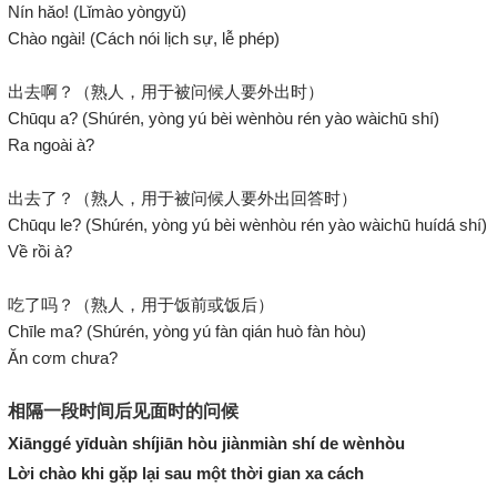
Nín hǎo! (Lǐmào yòngyǔ)
Chào ngài! (Cách nói lịch sự, lễ phép)
出去啊？（熟人，用于被问候人要外出时）
Chūqu a? (Shúrén, yòng yú bèi wènhòu rén yào wàichū shí)
Ra ngoài à?
出去了？（熟人，用于被问候人要外出回答时）
Chūqu le? (Shúrén, yòng yú bèi wènhòu rén yào wàichū huídá shí)
Về rồi à?
吃了吗？（熟人，用于饭前或饭后）
Chīle ma? (Shúrén, yòng yú fàn qián huò fàn hòu)
Ăn cơm chưa?
相隔一段时间后见面时的问候
Xiānggé yīduàn shíjiān hòu jiànmiàn shí de wènhòu
Lời chào khi gặp lại sau một thời gian xa cách