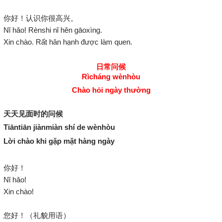
你好！认识你很高兴。
Nǐ hǎo! Rènshi nǐ hěn gāoxìng.
Xin chào. Rất hân hạnh được làm quen.
日常问候
Rìcháng wènhòu
Chào hỏi ngày thường
天天见面时的问候
Tiāntiān jiànmiàn shí de wènhòu
Lời chào khi gặp mặt hàng ngày
你好！
Nǐ hǎo!
Xin chào!
您好！（礼貌用语）