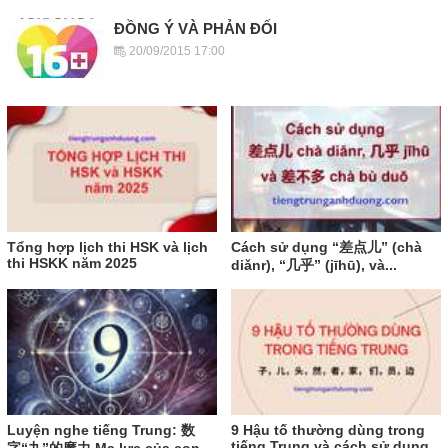
ĐỒNG Ý VÀ PHẢN ĐỐI
20/09/2015 17:00
Tổng hợp lịch thi HSK và lịch
Cách sử dụng “差点儿” (chà
thi HSKK năm 2025
diǎnr), “几乎” (jīhū), và...
Luyện nghe tiếng Trung: 数
9 Hậu tố thường dùng trong
tiếng Trung và cách sử dụng
字“九”的魔力 Ma lực của con...