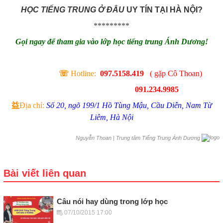
HỌC TIẾNG TRUNG Ở ĐÂU
UY TÍN TẠI HÀ NỘI?
*********
Gọi ngay để tham gia vào lớp học tiếng trung Ánh Dương!
☏
Hotline
:
097.5158.419
( gặp Cô Thoan)
091.234.9985
益
Địa chỉ:
Số 20, ngõ 199/1 Hồ Tùng Mậu, Cầu Diễn, Nam Từ
Liêm, Hà Nội
|
Trung tâm Tiếng Trung Ánh Dương
Nguyễn Thoan
Bài viết liên quan
Câu nói hay dùng trong lớp học
07/10/2015 17:00