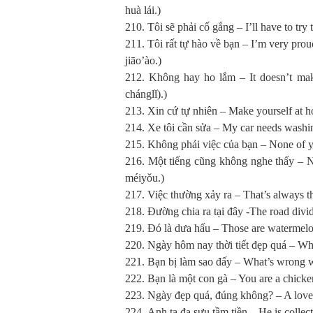
huà lái.)
210. Tôi sẽ phải cố gắng – I’ll have 
211. Tôi rất tự hào về bạn – I’m v
jiāo’ào.)
212. Không hay ho lắm – It doesn
chánglǐ).)
213. Xin cứ tự nhiên – Make yourself
214. Xe tôi cần sửa – My car needs
215. Không phải việc của bạn – None o
216. Một tiếng cũng không nghe thấ
méiyǒu.)
217. Việc thường xảy ra – That’s alw
218. Đường chia ra tại đây -The road 
219. Đó là dưa hấu – Those are wate
220. Ngày hôm nay thời tiết đẹp quá – W
221. Bạn bị làm sao đấy – What’s wron
222. Bạn là một con gà – You are a 
223. Ngày đẹp quá, đúng không? – A lo
224. Anh ta đa sưu tầm tiền – He is c