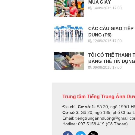
MUA GIÀY
14/09/2015 17:00
CÁC CÂU GIAO TIẾP
DỤNG (P6)
12/09/2015 17:00
TÔI CÓ THỂ THANH 
BẰNG THẺ TÍN DỤNG.
09/09/2015 17:00
Trung tâm Tiếng Trung Ánh D
Địa chỉ:
Cơ sở 1:
Số 20, ngõ 199/1 H
Cơ sở 2
: Số 20, ngõ 185, phố Chùa 
Email: tiengtrunganhduong@gmail.c
Hotline: 097 5158 419 (Cô Thoan)