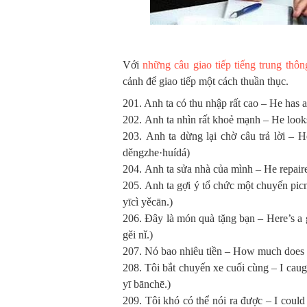
Với
những câu giao tiếp tiếng trung thô
cảnh để giao tiếp một cách thuần thục.
201. Anh ta có thu nhập rất cao – He
202. Anh ta nhìn rất khoẻ mạnh – He 
203. Anh ta dừng lại chờ câu trả l
děngzhe·huídá)
204. Anh ta sửa nhà của mình – He re
205. Anh ta gợi ý tổ chức một chuyến
yīcì yěcān.)
206. Đây là món quà tặng bạn – Her
gěi nǐ.)
207. Nó bao nhiêu tiền – How much does
208. Tôi bắt chuyến xe cuối cùng – 
yī bānchē.)
209. Tôi khó có thể nói ra được – 