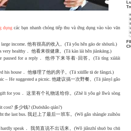
Lu
Tr
ng dụng
các bạn nhanh chóng tiếp thu và ứng dụng vào vào văn
FI
 has a large income. 他有很高的收入。(Tā yǒu hěn gāo de shōurù.)
CH
looks very healthy． 他看来很健康。(Tā kàn lái hěn jiànkāng.)
ời – He paused for a reply． 他停下来等着·回答。(Tā tíng xiàlái
paired his house． 他修理了他的房子。(Tā xiūlǐle tā de fángzi.)
 picnic – He suggested a picnic. 他建议搞一次野餐。(Tā jiànyì gǎo
e’s a gift for you． 这里有个礼物送给你。(Zhè li yǒu gè lǐwù sòng
 it cost? 多少钱? (Duōshǎo qián?)
I caught the last bus. 我赶上了最后一班车。(Wǒ gǎn shàngle zuìhòu
I could hardly speak． 我简直说不出话来。(Wǒ jiǎnzhí shuō bu chū