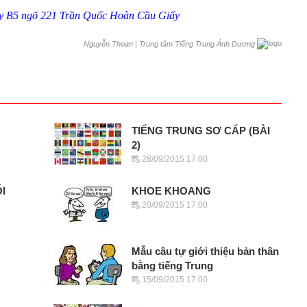
ãy B5 ngõ 221 Trần Quốc Hoàn Cầu Giấy
|
Trung tâm Tiếng Trung Ánh Dương
Nguyễn Thoan
TIẾNG TRUNG SƠ CẤP (BÀI
2)
28/09/2015 17:00
I
KHOE KHOANG
20/09/2015 17:00
Mẫu câu tự giới thiệu bản thân
bằng tiếng Trung
15/09/2015 17:00