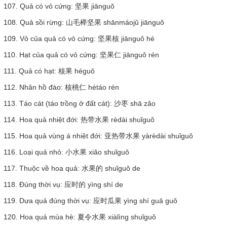
107. Quả có vỏ cứng: 坚果 jiānguǒ
108. Quả sồi rừng: 山毛榉坚果 shānmáojǔ jiānguǒ
109. Vỏ của quả có vỏ cứng: 坚果核 jiānguǒ hé
110. Hạt của quả có vỏ cứng: 坚果仁 jiānguǒ rén
111. Quả có hạt: 核果 héguǒ
112. Nhân hồ đào: 核桃仁 hétáo rén
113. Táo cát (táo trồng ở đất cát): 沙枣 shā zǎo
114. Hoa quả nhiệt đới: 热带水果 rèdài shuǐguǒ
115. Hoa quả vùng á nhiệt đới: 亚热带水果 yàrèdài shuǐguǒ
116. Loại quả nhỏ: 小水果 xiǎo shuǐguǒ
117. Thuộc về hoa quả: 水果的 shuǐguǒ de
118. Đúng thời vụ: 应时的 yìng shí de
119. Dưa quả đúng thời vụ: 应时瓜果 yìng shí guā guǒ
120. Hoa quả mùa hè: 夏令水果 xiàlìng shuǐguǒ