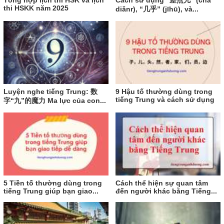
thi HSKK năm 2025
diǎnr), “几乎” (jīhū), và...
Luyện nghe tiếng Trung: 数
9 Hậu tố thường dùng trong
tiếng Trung và cách sử dụng
字“九”的魔力 Ma lực của con...
5 Tiền tố thường dùng trong
Cách thể hiện sự quan tâm
tiếng Trung giúp bạn giao...
đến người khác bằng Tiếng...