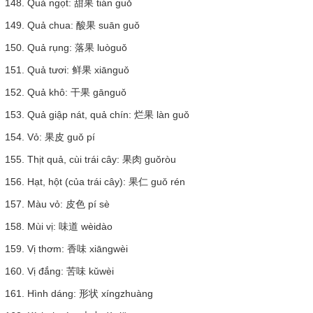
148. Quả ngọt: 甜果 tián guǒ
149. Quả chua: 酸果 suān guǒ
150. Quả rụng: 落果 luòguǒ
151. Quả tươi: 鲜果 xiānguǒ
152. Quả khô: 干果 gānguǒ
153. Quả giập nát, quả chín: 烂果 làn guǒ
154. Vỏ: 果皮 guǒ pí
155. Thịt quả, cùi trái cây: 果肉 guǒròu
156. Hạt, hột (của trái cây): 果仁 guǒ rén
157. Màu vỏ: 皮色 pí sè
158. Mùi vị: 味道 wèidào
159. Vị thơm: 香味 xiāngwèi
160. Vị đắng: 苦味 kǔwèi
161. Hình dáng: 形状 xíngzhuàng