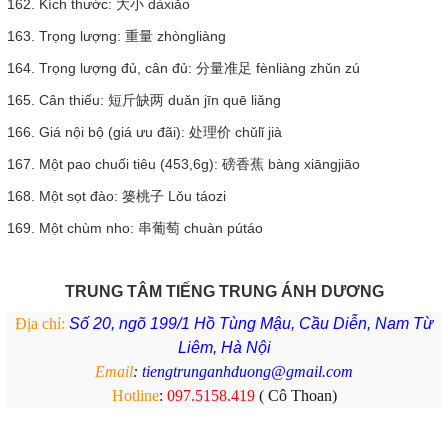
162. Kích thước: 大小 dàxiǎo
163. Trọng lượng: 重量 zhòngliàng
164. Trọng lượng đủ, cân đủ: 分量准足 fènliàng zhǔn zú
165. Cân thiếu: 短斤缺两 duǎn jīn quē liǎng
166. Giá nội bộ (giá ưu đãi): 处理价 chǔlǐ jià
167. Một pao chuối tiêu (453,6g): 磅香蕉 bàng xiāngjiāo
168. Một sọt đào: 篓桃子 Lǒu táozi
169. Một chùm nho: 串葡萄 chuàn pútáo
TRUNG TÂM TIẾNG TRUNG ÁNH DƯƠNG
Địa chỉ:
Số 20, ngõ 199/1 Hồ Tùng Mậu, Cầu Diễn, Nam Từ
Liêm, Hà Nội
Email
:
tiengtrunganhduong@gmail.com
Hotline
:
097.5158.419
( Cô Thoan)