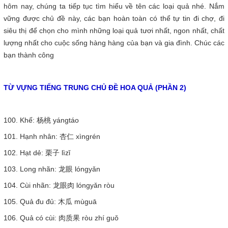
hôm nay, chúng ta tiếp tục tìm hiểu về tên các loại quả nhé. Nắm
vững được chủ đề này, các bạn hoàn toàn có thể tự tin đi chợ, đi
siêu thị để chọn cho mình những loại quả tươi nhất, ngon nhất, chất
lượng nhất cho cuộc sống hàng hàng của bạn và gia đình. Chúc các
bạn thành công
TỪ VỰNG TIẾNG TRUNG CHỦ ĐỀ HOA QUẢ (PHẦN 2)
100. Khế: 杨桃 yángtáo
101. Hạnh nhân: 杏仁 xìngrén
102. Hạt dẻ: 栗子 lìzǐ
103. Long nhãn: 龙眼 lóngyǎn
104. Cùi nhãn: 龙眼肉 lóngyǎn ròu
105. Quả đu đủ: 木瓜 mùguā
106. Quả có cùi: 肉质果 ròu zhí guǒ