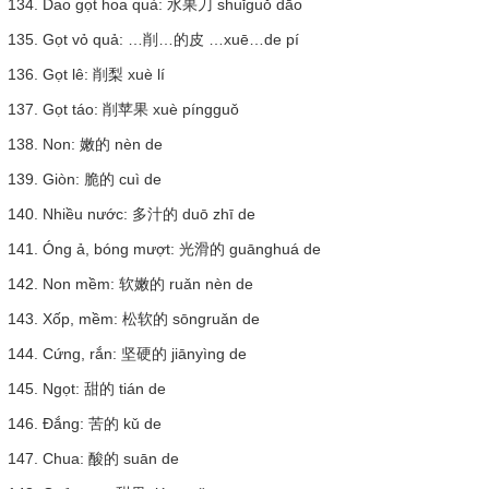
134. Dao gọt hoa quả: 水果刀 shuǐguǒ dāo
135. Gọt vỏ quả: …削…的皮 …xuē…de pí
136. Gọt lê: 削梨 xuè lí
137. Gọt táo: 削苹果 xuè píngguǒ
138. Non: 嫩的 nèn de
139. Giòn: 脆的 cuì de
140. Nhiều nước: 多汁的 duō zhī de
141. Óng ả, bóng mượt: 光滑的 guānghuá de
142. Non mềm: 软嫩的 ruǎn nèn de
143. Xốp, mềm: 松软的 sōngruǎn de
144. Cứng, rắn: 坚硬的 jiānyìng de
145. Ngọt: 甜的 tián de
146. Đắng: 苦的 kǔ de
147. Chua: 酸的 suān de