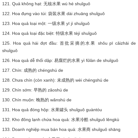
121. Quả không hạt: 无核水果 wú hé shuǐguǒ
122. Hoa đựng vào túi: 袋装水果 dài zhuāng shuǐguǒ
123. Hoa quả loại một: 一级水果 yī jí shuǐguǒ
124. Hoa quả loại đặc biệt: 特级水果 tèjí shuǐguǒ
125. Hoa quả hái đợt đầu: 首批采摘的水果 shǒu pī cǎizhāi de
shuǐguǒ
126. Hoa quả dễ thối dập: 易腐烂的水果 yì fǔlàn de shuǐguǒ
127. Chín: 成熟的 chéngshú de
128. Chưa chín (còn xanh): 未成熟的 wèi chéngshú de
129. Chín sớm: 早熟的 zǎoshú de
130. Chín muộn: 晚熟的 wǎnshú de
131. Hoa quả đóng hộp: 水果罐头 shuǐguǒ guàntóu
132. Kho đông lạnh chứa hoa quả: 水果冷酷 shuǐguǒ lěngkù
133. Doanh nghiệp mua bán hoa quả: 水果商 shuǐguǒ shāng