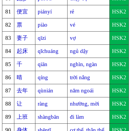
81
便宜
piányí
rẻ
HSK2
82
票
piào
vé
HSK2
83
妻子
qīzi
vợ
HSK2
84
起床
qǐchuáng
ngủ dậy
HSK2
85
千
qiān
nghìn, ngàn
HSK2
86
晴
qíng
trời nắng
HSK2
87
去年
qùnián
năm ngoái
HSK2
88
让
ràng
nhường, mời
HSK2
89
上班
shàngbān
đi làm
HSK2
90
身体
shēntǐ
cơ thể, thân thể
HSK2