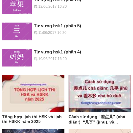
12/06/2017 16:30
Từ vựng hsk1 (phần 5)
11/06/2017 16:20
Từ vựng hsk1 (phần 4)
10/06/2017 16:20
Tổng hợp lịch thi HSK và lịch
Cách sử dụng “差点儿” (chà
thi HSKK năm 2025
diǎnr), “几乎” (jīhū), và...