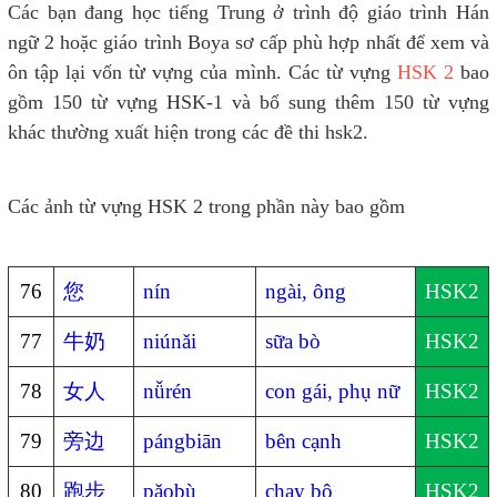
Các bạn đang học tiếng Trung ở trình độ giáo trình Hán
ngữ 2 hoặc giáo trình Boya sơ cấp phù hợp nhất để xem và
ôn tập lại vốn từ vựng của mình. Các từ vựng
HSK 2
bao
gồm 150 từ vựng HSK-1 và bổ sung thêm 150 từ vựng
khác thường xuất hiện trong các đề thi hsk2.
Các ảnh từ vựng HSK 2 trong phần này bao gồm
76
您
nín
ngài, ông
HSK2
77
牛奶
niúnǎi
sữa bò
HSK2
78
女人
nǚrén
con gái, phụ nữ
HSK2
79
旁边
pángbiān
bên cạnh
HSK2
80
跑步
pǎobù
chạy bộ
HSK2