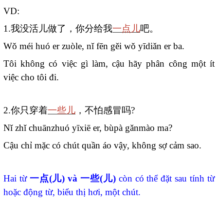
VD:
1.
我没活儿做了，你分给我
一点儿
吧。
Wǒ méi huó er zuòle, nǐ fēn gěi wǒ yīdiǎn er ba.
Tôi không có việc gì làm, cậu hãy phân công một ít
việc cho tôi đi.
2.
你只穿着
一些儿
，不怕感冒吗
?
Nǐ zhǐ chuānzhuó yīxiē er, bùpà gǎnmào ma?
Cậu chỉ mặc có chút quần áo vậy, không sợ cảm sao.
Hai từ
一点
(
儿
) và
一些
(
儿
)
còn
có thể đặt sau tính từ
hoặc động từ, biểu thị hơi, một chút.