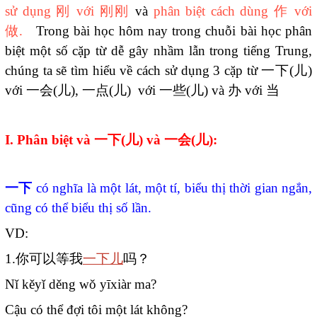
sử dụng 刚 với 刚刚
và
phân biệt cách dùng 作 với
做.
Trong bài học hôm nay trong chuỗi bài học phân
biệt một số cặp từ dễ gây nhầm lẫn trong tiếng Trung,
chúng ta sẽ tìm hiểu về cách sử dụng 3 cặp từ
一下
(
儿
)
với
一会
(
儿
),
一点
(
儿
) với
一些
(
儿
) và
办
với
当
I. Phân biệt và
一下
(
儿
) và
一会
(
儿
):
一下
có nghĩa là một lát, một tí, biểu thị thời gian ngắn,
cũng có thể biểu thị số lần.
VD:
1.
你可以等我
一下儿
吗？
Nǐ kěyǐ děng wǒ yīxiàr ma?
Cậu có thể đợi tôi một lát không?