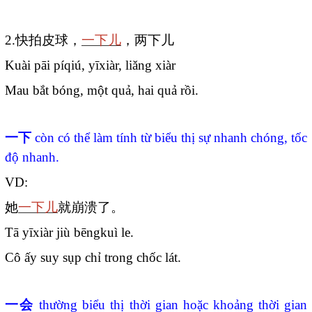
2.
快拍皮球，
一下儿
，两下儿
Kuài pāi píqiú, yīxiàr, liǎng xiàr
Mau bắt bóng, một quả, hai quả rồi.
一下
còn có thể làm tính từ biểu thị sự nhanh chóng, tốc
độ nhanh.
VD:
她
一下儿
就崩溃了。
Tā yīxiàr jiù bēngkuì le.
Cô ấy suy sụp chỉ trong chốc lát.
一会
thường biểu thị thời gian hoặc khoảng thời gian