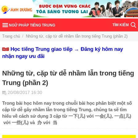
TÌM KIẾM
NGỮ PHÁP TIẾNG TRUNG
Trang chủ
/
Những từ, cặp từ dễ nhầm lẫn trong tiếng Trung (phần 2)
Học tiếng Trung giao tiếp → Đăng ký hôm nay
nhận ngay ưu đãi
Những từ, cặp từ dễ nhầm lẫn trong tiếng
Trung (phần 2)
20/08/2017 16:30
Trong bài học hôm nay trong chuỗi bài học phân biệt một số
cặp từ dễ gây nhầm lẫn trong tiếng Trung, chúng ta sẽ tìm
hiểu về cách sử dụng 3 cặp từ 一下(儿) với 一会(儿), 一点(儿)
với 一些(儿) và 办 với 当