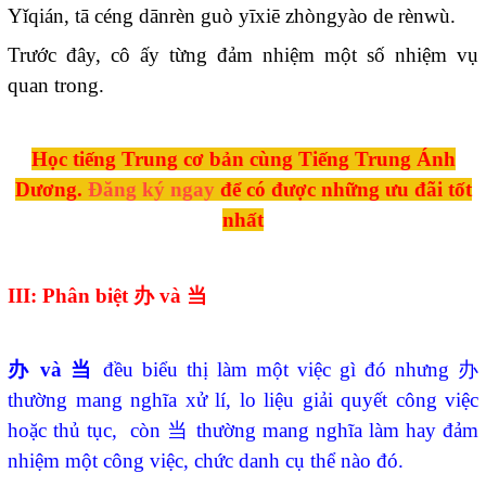
Yǐqián, tā céng dānrèn guò yīxiē zhòngyào de rènwù.
Trước đây, cô ấy từng đảm nhiệm một số nhiệm vụ
quan trong.
Học tiếng Trung cơ bản
cùng Tiếng Trung Ánh
Dương.
Đăng ký ngay
để có được những ưu đãi tốt
nhất
III: Phân biệt
办
và
当
办
và
当
đều biểu thị làm một việc gì đó nhưng
办
thường mang nghĩa xử lí, lo liệu giải quyết công việc
hoặc thủ tục, còn
当
thường mang nghĩa làm hay đảm
nhiệm một công việc, chức danh cụ thể nào đó.