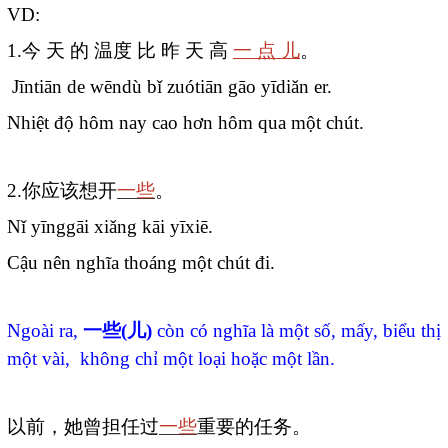
VD:
1.
今
天
的
温度
比
昨
天
高
一
点
儿
。
Jīntiān de wēndù bǐ zuótiān gāo yīdiǎn er.
Nhiệt độ hôm nay cao hơn hôm qua một chút.
2.
你应该想开
一些
。
Nǐ yīnggāi xiǎng kāi yīxiē.
Cậu nên nghĩa thoáng một chút đi.
Ngoài ra,
一些
(
儿
)
còn có nghĩa là một số, mấy, biểu thị
một vài, không chỉ một loại hoặc một lần.
以前，她曾担任过
一些
重要的任务。