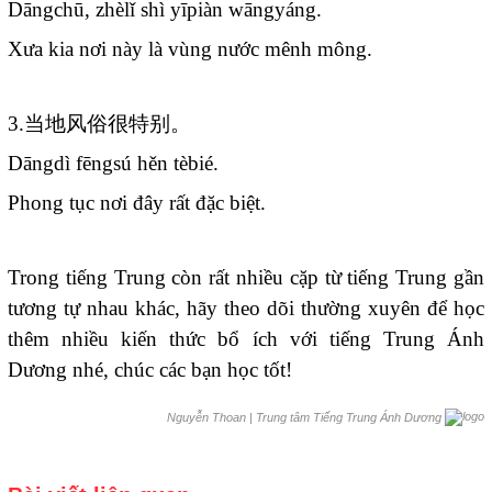
Dāngchū, zhèlǐ shì yīpiàn wāngyáng.
Xưa kia nơi này là vùng nước mênh mông.
3.
当地风俗很特别。
Dāngdì fēngsú hěn tèbié.
Phong tục nơi đây rất đặc biệt.
Trong tiếng Trung còn rất nhiều cặp từ tiếng Trung gần
tương tự nhau khác, hãy theo dõi thường xuyên để học
thêm nhiều kiến thức bổ ích với tiếng Trung Ánh
Dương nhé, chúc các bạn học tốt!
|
Trung tâm Tiếng Trung Ánh Dương
Nguyễn Thoan