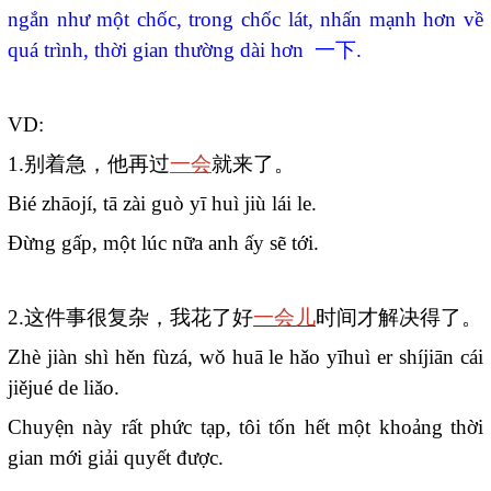
ngắn như một chốc, trong chốc lát, nhấn mạnh hơn về
quá trình, thời gian thường dài hơn
一下
.
VD:
1.
别着急，他再过
一会
就来了。
Bié zhāojí, tā zài guò yī huì jiù lái le.
Đừng gấp, một lúc nữa anh ấy sẽ tới.
2.
这件事很复杂，我花了好
一会儿
时间才解决得了。
Zhè jiàn shì hěn fùzá, wǒ huā le hǎo yīhuì er shíjiān cái
jiějué de liǎo.
Chuyện này rất phức tạp, tôi tốn hết một khoảng thời
gian mới giải quyết được.