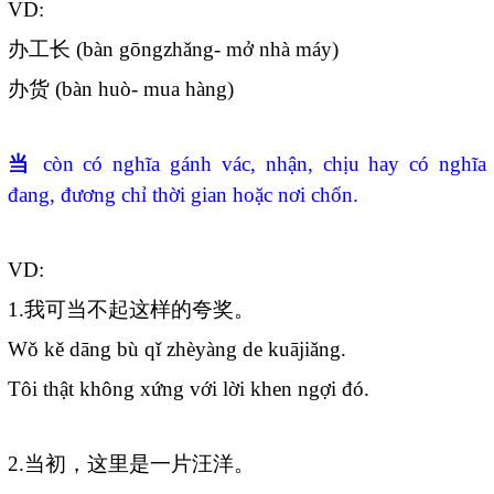
VD:
办工长
(bàn gōngzhǎng- mở nhà máy)
办货
(bàn huò- mua hàng)
当
còn có nghĩa gánh vác, nhận, chịu hay có nghĩa
đang, đương chỉ thời gian hoặc nơi chốn.
VD:
1.
我可当不起这样的夸奖。
Wǒ kě dāng bù qǐ zhèyàng de kuājiǎng.
Tôi thật không xứng với lời khen ngợi đó.
2.
当初，这里是一片汪洋。