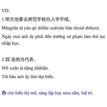
VD:
1.
明天他要去师范学校办入学手续。
Míngtiān tā yào qù shīfàn xuéxiào bàn rùxué shǒuxù.
Ngày mai anh ấy phải đến trường sư phạm làm thủ tục
nhập học.
2.
我
选他当代表。
Wǒ xuǎn tā dāng dàibiǎo.
Tôi bầu anh ấy làm đại biểu.
办
còn biểu thị mở, sáng lập hay mua sắm, bài trí.