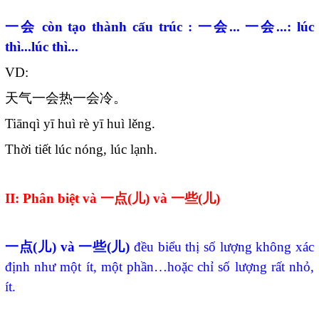
一会
còn tạo thành cấu trúc :
一会
...
一会
...: lúc
thì...lúc thì...
VD:
天气一会热一会冷。
Tiānqì yī huì rè yī huì lěng.
Thời tiết lúc nóng, lúc lạnh.
II: Phân biệt và
一点
(
儿
) và
一些
(
儿
)
一点
(
儿
) và
一些
(
儿
)
đều biểu thị số lượng không xác
định như một ít, một phần…hoặc chỉ số lượng rất nhỏ,
ít.