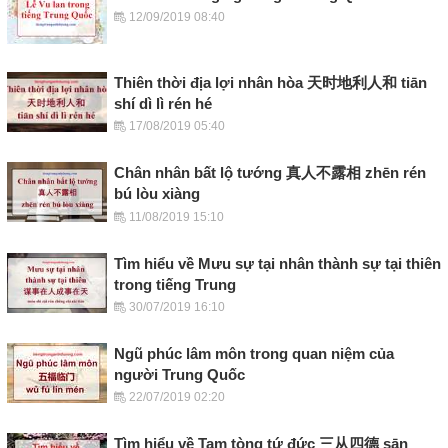
12/09/2019 08:40
Thiên thời địa lợi nhân hòa 天时地利人和 tiān
shí dì lì rén hé
17/08/2019 05:40
Chân nhân bất lộ tướng 真人不露相 zhēn rén
bú lòu xiàng
11/08/2019 15:10
Tìm hiểu về Mưu sự tại nhân thành sự tại thiên
trong tiếng Trung
30/07/2019 16:10
Ngũ phúc lâm môn trong quan niệm của
người Trung Quốc
22/07/2019 02:20
Tìm hiểu về Tam tòng tứ đức 三从四德 sān