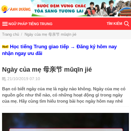
TÌM KIẾM
NGỮ PHÁP TIẾNG TRUNG
Trang chủ
/
Ngày của mẹ 母亲节 mǔqīn jié
Học tiếng Trung giao tiếp → Đăng ký hôm nay
nhận ngay ưu đãi
Ngày của mẹ 母亲节 mǔqīn jié
21/10/2019 07:10
Bạn có biết ngày của mẹ là ngày nào không. Ngày của mẹ có
nguồn gốc như thế nào, có những hoạt động gì trong ngày
của mẹ. Hãy cùng tìm hiểu trong bài học ngày hôm nay nhé