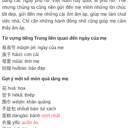
bằng các ngày phụ nữ Việt Nam hay quốc tế phụ nữ. Thế
nhưng chúng ta cũng nên gửi đến mẹ mình những lời chúc
tốt đẹp, gửi đến mẹ những cái ôm ấm áp, giúp mẹ làm chút
việc nhà. Chỉ cần những hành động nhỏ cũng giúp mẹ cảm
thấy ấm áp.
Từ vựng tiếng Trung liên quan đến ngày của mẹ
母亲节 mǔqīn jié: ngày của mẹ
孩子 háizi: con cái
母爱 mǔài: tình mẹ
回报 huíbào: báo đáp
Gợi ý một số món quà tặng mẹ
花 huā: hoa
贺卡 hèkǎ: thiệp
围巾 wéijīn: khăn quàng
手提包 shǒutí bāo: túi xách
蛋糕 dàngāo: bánh
sinh nhật
衣服 yīfù:
quần áo