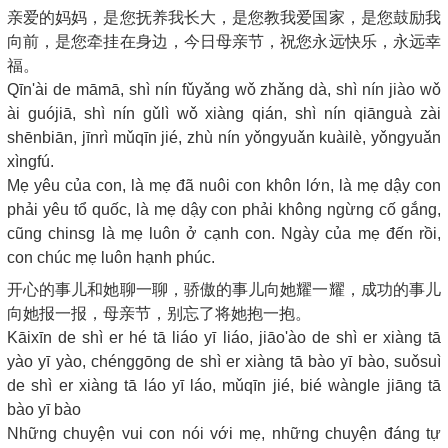
亲爱的妈妈，是您抚养我长大，是您教我爱国家，是您鼓励我
向前，是您牵挂在身边，今日母亲节，祝您永远快乐，永远幸
福。
Qīn'ài de māmā, shì nín fǔyǎng wǒ zhǎng dà, shì nín jiào wǒ
ài guójiā, shì nín gǔlì wǒ xiàng qián, shì nín qiānguà zài
shēnbiān, jīnrì mǔqīn jié, zhù nín yǒngyuǎn kuàilè, yǒngyuǎn
xìngfú.
Mẹ yêu của con, là mẹ đã nuôi con khôn lớn, là mẹ dậy con
phải yêu tổ quốc, là mẹ dậy con phải không ngừng cố gắng,
cũng chinsg là mẹ luôn ở cạnh con. Ngày của mẹ đến rồi,
con chúc mẹ luôn hạnh phúc.
开心的事儿和她聊一聊，骄傲的事儿向她耀一耀，成功的事儿
向她报一报，母亲节，别忘了将她抱一抱。
Kāixīn de shì er hé tā liáo yī liáo, jiāo'ào de shì er xiàng tā
yào yī yào, chénggōng de shì er xiàng tā bào yī bào, suǒsuì
de shì er xiàng tā láo yī láo, mǔqīn jié, bié wàngle jiāng tā
bào yī bào
Những chuyện vui con nói với mẹ, những chuyện đáng tự