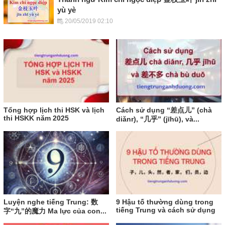
yù yè
20/05/2019 02:10
Tổng hợp lịch thi HSK và lịch
Cách sử dụng “差点儿” (chà
thi HSKK năm 2025
diǎnr), “几乎” (jīhū), và...
Luyện nghe tiếng Trung: 数
9 Hậu tố thường dùng trong
tiếng Trung và cách sử dụng
字“九”的魔力 Ma lực của con...