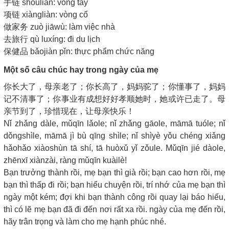
手链 shǒulián: vòng tay
项链 xiàngliàn: vòng cổ
做家务 zuò jiāwù: làm việc nhà
去旅行 qù luxíng: đi du lịch
保健品 bǎojiàn pǐn: thực phẩm chức năng
Một số câu chúc hay trong ngày của mẹ
你长大了，母亲老了；你长高了，妈妈驼了；你懂事了，妈妈
记不清事了；你事业有成想好好孝顺她时，她或许已走了。母
亲节到了，珍惜现在，让母亲快乐！
Nǐ zhǎng dàle, mǔqīn lǎole; nǐ zhǎng gāole, māmā tuóle; nǐ
dǒngshìle, māmā jì bù qīng shìle; nǐ shìyè yǒu chéng xiǎng
hǎohǎo xiàoshùn tā shí, tā huòxǔ yǐ zǒule. Mǔqīn jié dàole,
zhēnxī xiànzài, ràng mǔqīn kuàilè!
Bạn trưởng thành rồi, mẹ bạn thì già rồi; bạn cao hơn rồi, mẹ
bạn thì thấp đi rồi; bạn hiểu chuyện rồi, trí nhớ của mẹ bạn thì
ngày một kém; đợi khi bạn thành công rồi quay lại báo hiếu,
thì có lẽ mẹ bạn đã đi đến nơi rất xa rồi. ngày của mẹ đến rồi,
hãy trân trọng và làm cho mẹ hạnh phúc nhé.