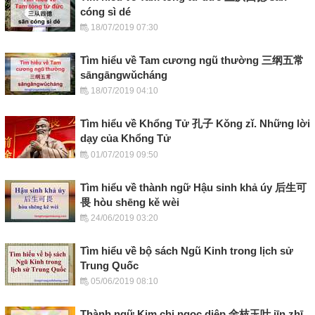
cóng sì dé
18/07/2019 07:30
Tìm hiểu về Tam cương ngũ thường 三纲五常
sāngāngwǔcháng
18/07/2019 04:10
Tìm hiểu về Khổng Tử 孔子 Kǒng zǐ. Những lời
dạy của Khổng Tử
01/07/2019 09:50
Tìm hiểu về thành ngữ Hậu sinh khả úy 后生可
畏 hòu shēng kě wèi
24/06/2019 03:20
Tìm hiểu về bộ sách Ngũ Kinh trong lịch sử
Trung Quốc
05/06/2019 08:10
Thành ngữ Kim chi ngọc diệp 金枝玉叶 jīn zhī