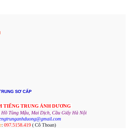
N
 TRUNG SƠ CẤP
M TIẾNG TRUNG
ÁNH DƯƠNG
, Hồ Tùng Mậu, Mai Dịch, Cầu Giấy Hà Nội
iengtrunganhduong@gmail.com
e
:
097.5158.419
( Cô Thoan)