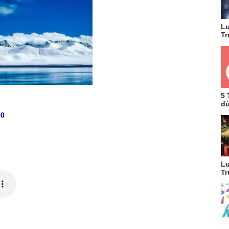
Lu
Tr
5 
dù
80
Lu
Tr