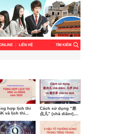
TÌM KIẾM
ONLINE
LIÊN HỆ
ng hợp lịch thi
Cách sử dụng “差
K và lịch thi...
点儿” (chà diǎnr),...