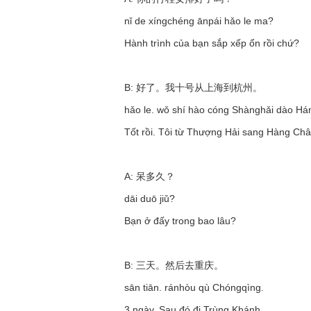
nǐ de xíngchéng ānpái hǎo le ma?
Hành trình của bạn sắp xếp ổn rồi chứ?
B: 好了。我十号从上海到杭州。
hǎo le. wǒ shí hào cóng Shànghǎi dào Há
Tốt rồi. Tôi từ Thượng Hải sang Hàng Ch
A: 呆多久？
dāi duō jiǔ?
Bạn ở đấy trong bao lâu?
B: 三天。然后去重庆。
sān tiān. ránhòu qù Chóngqìng.
3 ngày. Sau đó đi Trùng Khánh.