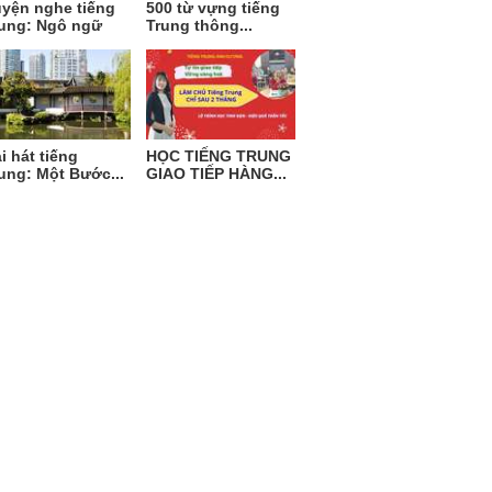
yện nghe tiếng
500 từ vựng tiếng
ung: Ngô ngữ
Trung thông...
i hát tiếng
HỌC TIẾNG TRUNG
ung: Một Bước...
GIAO TIẾP HÀNG...