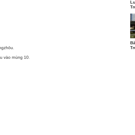
Lu
Tr
Bà
Tr
ngzhōu.
âu vào mùng 10.