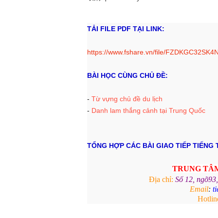
TẢI FILE PDF TẠI LINK:
https://www.fshare.vn/file/FZDKGC32SK4
BÀI HỌC CÙNG CHỦ ĐỀ:
-
Từ vựng chủ đề du lịch
-
Danh lam thắng cảnh tại Trung Quốc
TỔNG HỢP
CÁC BÀI GIAO TIẾP TIẾNG
TRUNG TÂ
Địa chỉ:
Số 12, ngõ93
Email
:
t
Hotlin