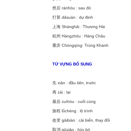
然后
ránhòu
: sau đó
打算
dǎsuàn
: dự định
上海
Shànghǎi
: Thượng Hải
杭州
Hángzhōu
: Hàng Châu
重庆
Chóngqìng: Trùng Khánh
TỪ VỰNG BỔ SUNG
先
xiān
: đầu tiên, trước
再
zài
: lại
最后
zuìhòu
: cuối cùng
旅程
lǚchéng
: lộ trình
改变
gǎibiàn
: cải biến, thay đổi
取消
qǔxiāo
: hủy bỏ