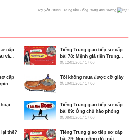
|
Trung tâm Tiếng Trung Ánh Dương
Nguyễn Thoan
 sơ cấp
Tiếng Trung giao tiếp sơ cấp
u và...
bài 78: Mệnh giá tiền Trung...
12/01/2017 17:00
 sơ cấp
Tôi không mua được cỡ giày
mpic
10/01/2017 17:00
thoại
Tiếng Trung giao tiếp sơ cấp
bài 89: Ông chủ hào phóng
08/01/2017 17:00
 lại thế?
Tiếng Trung giao tiếp sơ cấp
bài 79: Ngu công dời núi