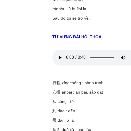
ránhòu jiù huílai la.
Sau đó tôi sẽ trở về.
TỪ VỰNG BÀI HỘI THOẠI
行程
xíngchéng
: hành trình
安排
ānpái
: an bài, sắp đặt
从
cóng
: từ
到
dào
: đến
呆
dāi
: ở lại
多久
duō jiǔ
: bao lâu