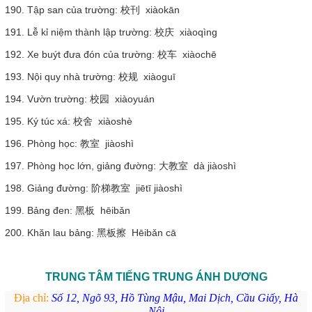
190. Tập san của trường: 校刊 xiàokān
191. Lễ kỉ niệm thành lập trường: 校庆 xiàoqìng
192. Xe buýt đưa đón của trường: 校车 xiàochē
193. Nội quy nhà trường: 校规 xiàoguī
194. Vườn trường: 校园 xiàoyuán
195. Ký túc xá: 校舍 xiàoshè
196. Phòng học: 教室 jiàoshì
197. Phòng học lớn, giảng đường: 大教室 dà jiàoshì
198. Giảng đường: 阶梯教室 jiētī jiàoshì
199. Bảng đen: 黑板 hēibǎn
200. Khăn lau bảng: 黑板擦 Hēibǎn cā
TRUNG TÂM TIẾNG TRUNG ÁNH DƯƠNG
Địa chỉ:
Số 12, Ngõ 93, Hồ Tùng Mậu, Mai Dịch, Cầu Giấy, Hà
Nội