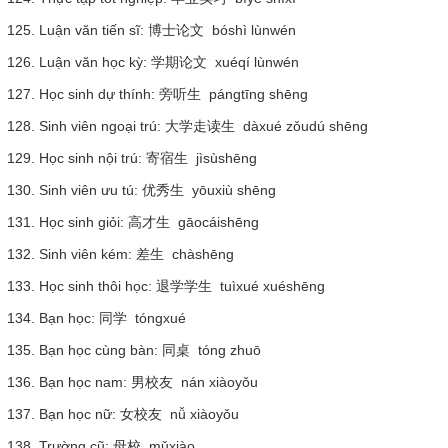
125. Luận văn tiến sĩ: 博士论文 bóshì lùnwén
126. Luận văn học kỳ: 学期论文 xuéqí lùnwén
127. Học sinh dự thính: 旁听生 pángtīng shēng
128. Sinh viên ngoại trú: 大学走读生 dàxué zǒudú shēng
129. Học sinh nội trú: 寄宿生 jìsùshēng
130. Sinh viên ưu tú: 优秀生 yōuxiù shēng
131. Học sinh giỏi: 高才生 gāocáishēng
132. Sinh viên kém: 差生 chàshēng
133. Học sinh thôi học: 退学学生 tuìxué xuéshēng
134. Bạn học: 同学 tóngxué
135. Bạn học cùng bàn: 同桌 tóng zhuō
136. Bạn học nam: 男校友 nán xiàoyǒu
137. Bạn học nữ: 女校友 nǚ xiàoyǒu
138. Trường cũ: 母校 mǔxiào