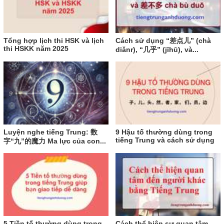
Tổng hợp lịch thi HSK và lịch
Cách sử dụng “差点儿” (chà
thi HSKK năm 2025
diǎnr), “几乎” (jīhū), và...
Luyện nghe tiếng Trung: 数
9 Hậu tố thường dùng trong
tiếng Trung và cách sử dụng
字“九”的魔力 Ma lực của con...
5 Tiền tố thường dùng trong
Cách thể hiện sự quan tâm