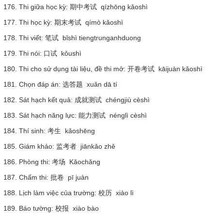
176. Thi giữa học kỳ: 期中考试 qízhōng kǎoshì
177. Thi học kỳ: 期末考试 qímò kǎoshì
178. Thi viết: 笔试 bǐshì tiengtrunganhduong
179. Thi nói: 口试 kǒushì
180. Thi cho sử dụng tài liệu, đề thi mở: 开卷考试 kāijuàn kǎoshì
181. Chọn đáp án: 选答题 xuǎn dā tí
182. Sát hạch kết quả: 成就测试 chéngjiù cèshì
183. Sát hạch năng lực: 能力测试 nénglì cèshì
184. Thí sinh: 考生 kǎoshēng
185. Giám khảo: 监考者 jiānkǎo zhě
186. Phòng thi: 考场 Kǎochǎng
187. Chấm thi: 批卷 pī juàn
188. Lịch làm việc của trường: 校历 xiào lì
189. Báo tường: 校报 xiào bào