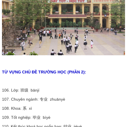
TỪ VỰNG CHỦ ĐỀ TRƯỜNG HỌC (PHẦN 2):
106. Lớp: 班级 bānjí
107. Chuyên ngành: 专业 zhuānyè
108. Khoa: 系 xì
109. Tốt nghiệp: 毕业 bìyè
110. Kết thúc khoá học ngắn hạn: 结业 jiéyè