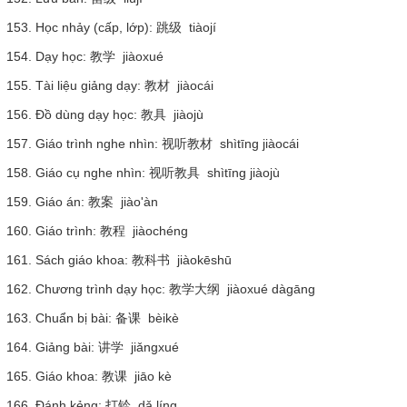
153. Học nhảy (cấp, lớp): 跳级 tiàojí
154. Dạy học: 教学 jiàoxué
155. Tài liệu giảng dạy: 教材 jiàocái
156. Đồ dùng dạy học: 教具 jiàojù
157. Giáo trình nghe nhìn: 视听教材 shìtīng jiàocái
158. Giáo cụ nghe nhìn: 视听教具 shìtīng jiàojù
159. Giáo án: 教案 jiào'àn
160. Giáo trình: 教程 jiàochéng
161. Sách giáo khoa: 教科书 jiàokēshū
162. Chương trình dạy học: 教学大纲 jiàoxué dàgāng
163. Chuẩn bị bài: 备课 bèikè
164. Giảng bài: 讲学 jiǎngxué
165. Giáo khoa: 教课 jiāo kè
166. Đánh kẻng: 打铃 dǎ líng