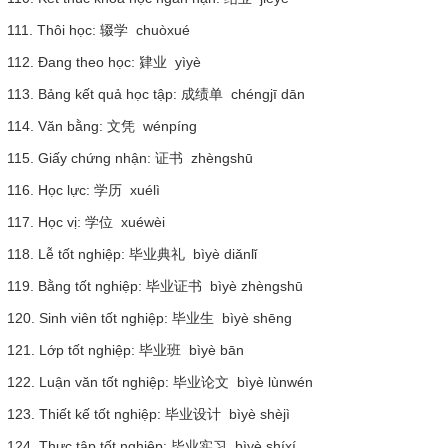
111. Thôi học: 辍学 chuòxué
112. Đang theo học: 肄业 yìyè
113. Bảng kết quả học tập: 成绩单 chéngjī dān
114. Văn bằng: 文凭 wénpíng
115. Giấy chứng nhận: 证书 zhèngshū
116. Học lực: 学历 xuélì
117. Học vị: 学位 xuéwèi
118. Lễ tốt nghiệp: 毕业典礼 bìyè diǎnlǐ
119. Bằng tốt nghiệp: 毕业证书 bìyè zhèngshū
120. Sinh viên tốt nghiệp: 毕业生 bìyè shēng
121. Lớp tốt nghiệp: 毕业班 bìyè bān
122. Luận văn tốt nghiệp: 毕业论文 bìyè lùnwén
123. Thiết kế tốt nghiệp: 毕业设计 bìyè shèjì
124. Thực tập tốt nghiệp: 毕业实习 bìyè shíxí