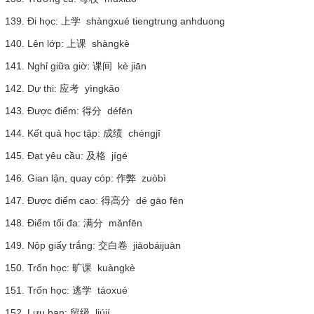
139. Đi học: 上学 shàngxué tiengtrung anhduong
140. Lên lớp: 上课 shàngkè
141. Nghỉ giữa giờ: 课间 kè jiān
142. Dự thi: 应考 yìngkǎo
143. Được điểm: 得分 défēn
144. Kết quả học tập: 成绩 chéngjī
145. Đạt yêu cầu: 及格 jígé
146. Gian lận, quay cóp: 作弊 zuòbì
147. Được điểm cao: 得高分 dé gāo fēn
148. Điểm tối đa: 满分 mǎnfēn
149. Nộp giấy trắng: 交白卷 jiāobáijuàn
150. Trốn học: 旷课 kuàngkè
151. Trốn học: 逃学 táoxué
152. Lưu ban: 留级 liújí