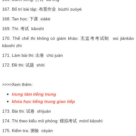
167. Bố trí bài tập: 布置作业 bùzhì zuòyè
168. Tan học: 下课 xiàkè
169. Thi: 考试 kǎoshì
170. Thể chế thi không có giám khảo: 无监考考试制 wú jiānkǎo
kǎoshì zhì
171. Làm bài thi: 出卷 chū juàn
172. Đề thi: 试题 shìtí
>>>>Xem thêm:
trung tâm tiếng trung
khóa học tiếng trung giao tiếp
173. Bài thi: 试卷 shìjuàn
174. Thi theo kiểu mô phỏng: 模拟考试 mónǐ kǎoshì
175. Kiểm tra: 测验 cèyàn