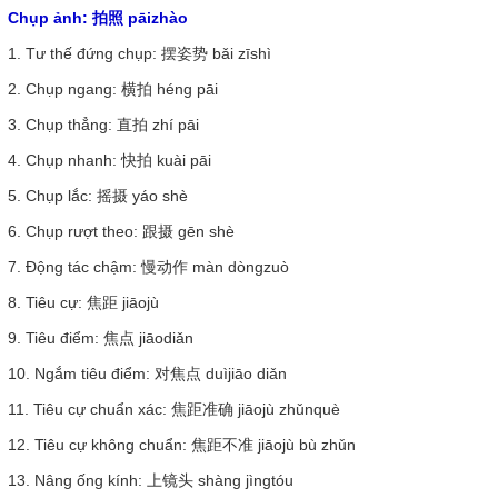
Chụp ảnh: 拍照 pāizhào
1. Tư thế đứng chụp: 摆姿势 bǎi zīshì
2. Chụp ngang: 横拍 héng pāi
3. Chụp thẳng: 直拍 zhí pāi
4. Chụp nhanh: 快拍 kuài pāi
5. Chụp lắc: 摇摄 yáo shè
6. Chụp rượt theo: 跟摄 gēn shè
7. Động tác chậm: 慢动作 màn dòngzuò
8. Tiêu cự: 焦距 jiāojù
9. Tiêu điểm: 焦点 jiāodiǎn
10. Ngắm tiêu điểm: 对焦点 duìjiāo diǎn
11. Tiêu cự chuẩn xác: 焦距准确 jiāojù zhǔnquè
12. Tiêu cự không chuẩn: 焦距不准 jiāojù bù zhǔn
13. Nâng ống kính: 上镜头 shàng jìngtóu