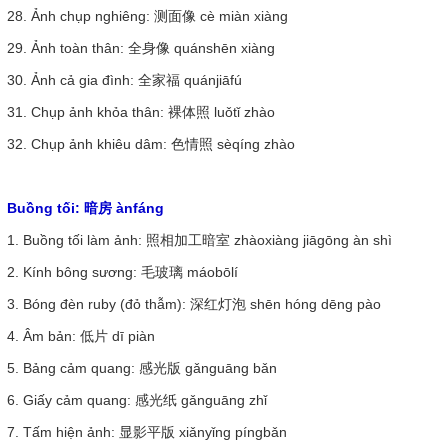
28. Ảnh chụp nghiêng: 测面像 cè miàn xiàng
29. Ảnh toàn thân: 全身像 quánshēn xiàng
30. Ảnh cả gia đình: 全家福 quánjiāfú
31. Chụp ảnh khỏa thân: 裸体照 luǒtǐ zhào
32. Chụp ảnh khiêu dâm: 色情照 sèqíng zhào
Buồng tối: 暗房 ànfáng
1. Buồng tối làm ảnh: 照相加工暗室 zhàoxiàng jiāgōng àn shì
2. Kính bông sương: 毛玻璃 máobōlí
3. Bóng đèn ruby (đỏ thẫm): 深红灯泡 shēn hóng dēng pào
4. Âm bản: 低片 dī piàn
5. Bảng cảm quang: 感光版 gǎnguāng bǎn
6. Giấy cảm quang: 感光纸 gǎnguāng zhǐ
7. Tấm hiện ảnh: 显影平版 xiǎnyǐng píngbǎn