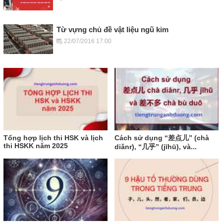
Từ vựng chủ đề vật liệu ngũ kim
22/07/2016 17:00
Tổng hợp lịch thi HSK và lịch
Cách sử dụng “差点儿” (chà
thi HSKK năm 2025
diǎnr), “几乎” (jīhū), và...