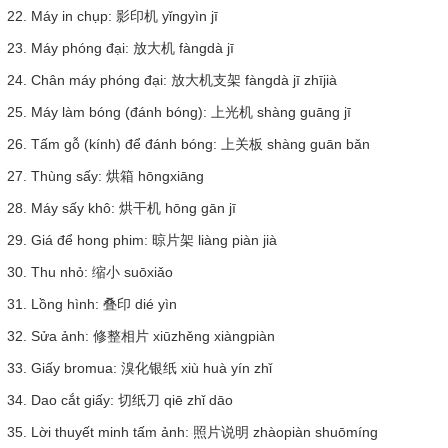
22. Máy in chụp: 影印机 yǐngyìn jī
23. Máy phóng đại: 放大机 fàngdà jī
24. Chân máy phóng đại: 放大机支架 fàngdà jī zhījià
25. Máy làm bóng (đánh bóng): 上光机 shàng guāng jī
26. Tấm gỗ (kính) để đánh bóng: 上关板 shàng guān bǎn
27. Thùng sấy: 烘箱 hōngxiāng
28. Máy sấy khô: 烘干机 hōng gān jī
29. Giá để hong phim: 晾片架 liàng piàn jià
30. Thu nhỏ: 缩小 suōxiǎo
31. Lồng hình: 叠印 dié yìn
32. Sửa ảnh: 修整相片 xiūzhěng xiàngpiàn
33. Giấy bromua: 溴化银纸 xiù huà yín zhǐ
34. Dao cắt giấy: 切纸刀 qiē zhǐ dāo
35. Lời thuyết minh tấm ảnh: 照片说明 zhàopiàn shuōmíng