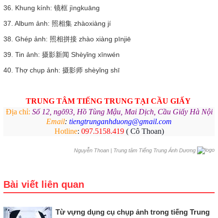
36. Khung kính: 镜框 jìngkuāng
37. Album ảnh: 照相集 zhàoxiàng jí
38. Ghép ảnh: 照相拼接 zhào xiàng pīnjiē
39. Tin ảnh: 摄影新闻 Shèyǐng xīnwén
40. Thợ chụp ảnh: 摄影师 shèyǐng shī
TRUNG TÂM TIẾNG TRUNG
TẠI CẦU GIẤY
Địa chỉ:
Số 12, ngõ93, Hồ Tùng Mậu, Mai Dịch, Cầu Giấy Hà Nội
Email
:
tiengtrunganhduong@gmail.com
Hotline
:
097.5158.419
( Cô Thoan)
|
Trung tâm Tiếng Trung Ánh Dương
Nguyễn Thoan
Bài viết liên quan
Từ vựng dụng cụ chụp ảnh trong tiếng Trung