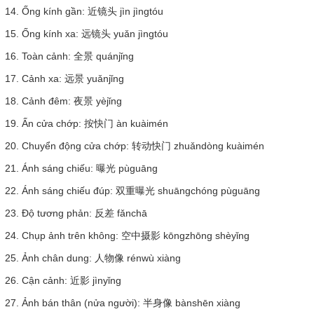
14. Ống kính gần: 近镜头 jìn jìngtóu
15. Ống kính xa: 远镜头 yuǎn jìngtóu
16. Toàn cảnh: 全景 quánjǐng
17. Cảnh xa: 远景 yuǎnjǐng
18. Cảnh đêm: 夜景 yèjǐng
19. Ấn cửa chớp: 按快门 àn kuàimén
20. Chuyển động cửa chớp: 转动快门 zhuǎndòng kuàimén
21. Ánh sáng chiếu: 曝光 pùguāng
22. Ánh sáng chiếu đúp: 双重曝光 shuāngchóng pùguāng
23. Độ tương phản: 反差 fǎnchā
24. Chụp ảnh trên không: 空中摄影 kōngzhōng shèyǐng
25. Ảnh chân dung: 人物像 rénwù xiàng
26. Cận cảnh: 近影 jìnyǐng
27. Ảnh bán thân (nửa người): 半身像 bànshēn xiàng