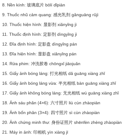
8. Nền kính: 玻璃底片 bōlí dǐpiàn
9. Thuốc nhũ cảm quang: 感光乳剂 gǎnguāng rǔjì
10. Thuốc hiện hình: 显影剂 xiǎnyǐng jì
11. Thuốc định hình: 定影剂 dìngyǐng jì
12. Đĩa định hình: 定影盘 dìngyǐng pán
13. Đĩa hiện hình: 显影盘 xiǎnyǐng pán
14. Rửa phim: 冲洗胶卷 chōngxǐ jiāojuǎn
15. Giấy ảnh bóng láng: 打光相纸 dǎ guāng xiàng zhǐ
16. Giấy ảnh bóng láng vừa: 半光相纸 bàn guāng xiàng zhǐ
17. Giấy ảnh không bóng láng: 无光相纸 wú guāng xiàng zhǐ
18. Ảnh sáu phân (4×6): 六寸照片 liù cùn zhàopiàn
19. Ảnh bốn phân (3×4): 四寸照片 sì cùn zhàopiàn
20. Ảnh chứng minh thư: 身份证照片 shēnfèn zhèng zhàopiàn
21. Máy in ảnh: 印相机 yìn xiàng jī