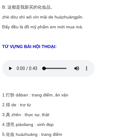
B: 这都是我新买的化妆品。
zhè dōu shì wǒ xīn mǎi de huàzhuāngpǐn.
Đấy đều là đồ mỹ phẩm em mới mua mà.
TỪ VỰNG BÀI HỘI THOẠI:
1.打扮
dǎban
: trang điểm, ăn vận
2.得
de
: trợ từ
3.真
zhēn
: thực sự, thật
4.漂亮
piàoliang
: xinh đẹp
5.化妆
huàzhuāng
: trang điểm