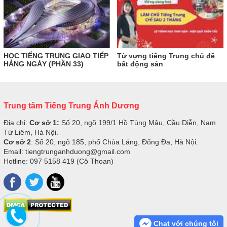
HỌC TIẾNG TRUNG GIAO TIẾP
Từ vựng tiếng Trung chủ đề
HÀNG NGÀY (PHẦN 33)
bất động sản
Trung tâm Tiếng Trung Ánh Dương
Địa chỉ:
Cơ sở 1:
Số 20, ngõ 199/1 Hồ Tùng Mậu, Cầu Diễn, Nam
Từ Liêm, Hà Nội.
Cơ sở 2
: Số 20, ngõ 185, phố Chùa Láng, Đống Đa, Hà Nội.
Email: tiengtrunganhduong@gmail.com
Hotline: 097 5158 419 (Cô Thoan)
Chat với chúng tôi