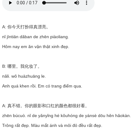
A: 你今天打扮得真漂亮。
nǐ jīntiān dǎban de zhēn piàoliang.
Hôm nay em ăn vận thật xinh đẹp.
B: 哪里。我化妆了。
nǎli. wǒ huàzhuāng le.
Anh quá khen rồi. Em có trang điểm qua.
A: 真不错。你的眼影和口红的颜色都很好看。
zhēn búcuò. nǐ de yǎnyǐng hé kǒuhóng de yánsè dōu hěn hǎokàn.
Trông rất đẹp. Màu mắt ánh và môi đỏ đều rất đẹp.