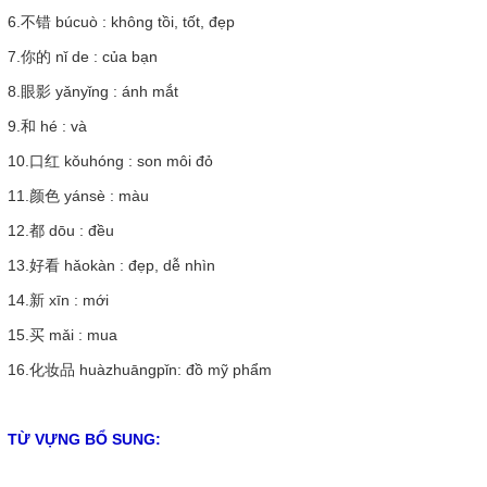
6.不错
búcuò
: không tồi, tốt, đẹp
7.你的
nǐ de
: của bạn
8.眼影
yǎnyǐng
: ánh mắt
9.和
hé
: và
10.口红
kǒuhóng
: son môi đỏ
11.颜色
yánsè
: màu
12.都
dōu
: đều
13.好看
hǎokàn
: đẹp, dễ nhìn
14.新
xīn
: mới
15.买
mǎi
: mua
16.化妆品
huàzhuāngpǐn: đồ mỹ phẩm
TỪ VỰNG BỔ SUNG: