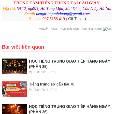
TRUNG TÂM TIẾNG TRUNG
TẠI CẦU GIẤY
Địa chỉ:
Số 12, ngõ93, Hồ Tùng Mậu, Mai Dịch, Cầu Giấy Hà Nội
Email
:
tiengtrunganhduong@gmail.com
Hotline
:
097.5158.419
( Cô Thoan)
|
Trung tâm Tiếng Trung Ánh Dương
Nguyễn Thoan
Bài viết liên quan
HỌC TIẾNG TRUNG GIAO TIẾP HÀNG NGÀY
(PHẦN 35)
05/01/2016 17:00
Tiếng trung sơ cấp bài 70
05/01/2016 17:00
HỌC TIẾNG TRUNG GIAO TIẾP HÀNG NGÀY
(PHẦN 36)