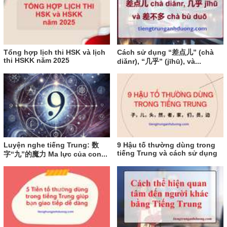
Tổng hợp lịch thi HSK và lịch
Cách sử dụng “差点儿” (chà
thi HSKK năm 2025
diǎnr), “几乎” (jīhū), và...
Luyện nghe tiếng Trung: 数
9 Hậu tố thường dùng trong
tiếng Trung và cách sử dụng
字“九”的魔力 Ma lực của con...