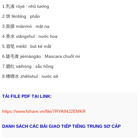
1.乳液
rǔyè
: nhũ tương
2.饼
fěnbǐng
: phấn
3.面膜
miànmó
: mặt nạ
4.香水
xiāngshuǐ
: nước hoa
5.眉笔
méibǐ
: bút kẻ mắt
6.睫毛膏
jiémáogāo
: Mascara chuốt mi
7.腮红
sāihóng
: sắc hồng
8.嗜喱水
zhělíshuǐ
: nước sili
TẢI FILE PDF TẠI LINK:
https://www.fshare.vn/file/7RYA94J2EMKR
DANH SÁCH CÁC BÀI GIAO TIẾP TIẾNG TRUNG SƠ CẤP