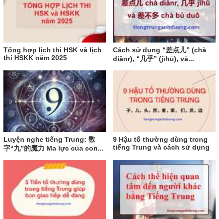
Tổng hợp lịch thi HSK và lịch
Cách sử dụng “差点儿” (chà
thi HSKK năm 2025
diǎnr), “几乎” (jīhū), và...
Luyện nghe tiếng Trung: 数
9 Hậu tố thường dùng trong
tiếng Trung và cách sử dụng
字“九”的魔力 Ma lực của con...