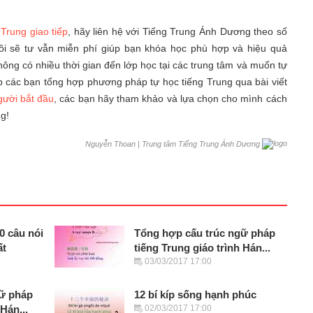
Trung giao tiếp
, hãy liên hệ với Tiếng Trung Ánh Dương theo số
ôi sẽ tư vẫn miễn phí giúp bạn khóa học phù hợp và hiệu quả
không có nhiều thời gian đến lớp học tại các trung tâm và muốn tự
 các bạn tổng hợp phương pháp tự học tiếng Trung qua bài viết
gười bắt đầu
, các bạn hãy tham khảo và lựa chọn cho mình cách
g!
|
Trung tâm Tiếng Trung Ánh Dương
Nguyễn Thoan
0 câu nói
Tổng hợp cấu trúc ngữ pháp
ất
tiếng Trung giáo trình Hán...
03/03/2017 17:00
gữ pháp
12 bí kíp sống hạnh phúc
Hán...
02/03/2017 17:00