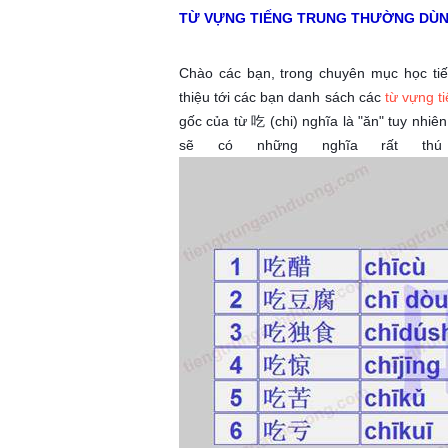
TỪ VỰNG TIẾNG TRUNG THƯỜNG DÙN
Chào các bạn, trong chuyên mục học ti
thiệu tới các bạn danh sách các
từ vựng t
gốc của từ 吃 (chi) nghĩa là "ăn" tuy nhiê
sẽ có những nghĩa rất thú