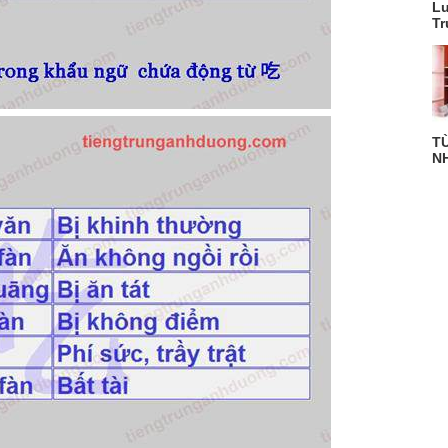
Lu
Tr
T
NH