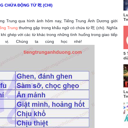
G CHỨA ĐỘNG TỪ 吃 (CHI)
Lu
Tr
ếng Trung qua hình ảnh hôm nay, Tiếng Trung Ánh Dương giới
iếng Trung
thường gặp trong khẩu ngữ có chứa từ 吃 (chi). Nghĩa
n khi ghép với các từ khác trong những tình huống trong giao tiếp
 vị. Chúng ta cùng học nhé!
5 
dù
Lu
Tr