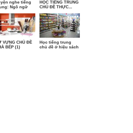
yện nghe tiếng
HỌC TIẾNG TRUNG
ung: Ngô ngữ
CHỦ ĐỀ THỰC...
Ừ VỰNG CHỦ ĐỀ
Học tiếng trung
À BẾP (1)
chủ đề ở hiệu sách