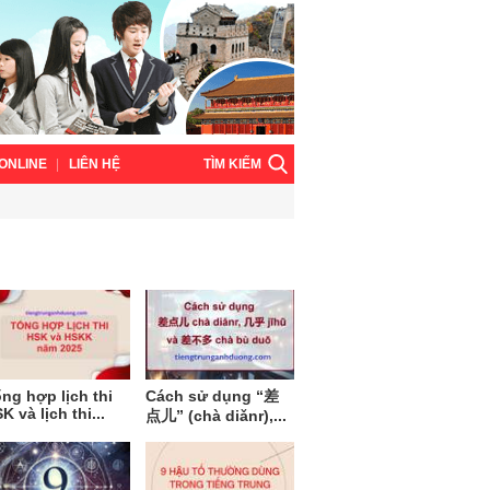
TÌM KIẾM
ONLINE
LIÊN HỆ
ng hợp lịch thi
Cách sử dụng “差
K và lịch thi...
点儿” (chà diǎnr),...