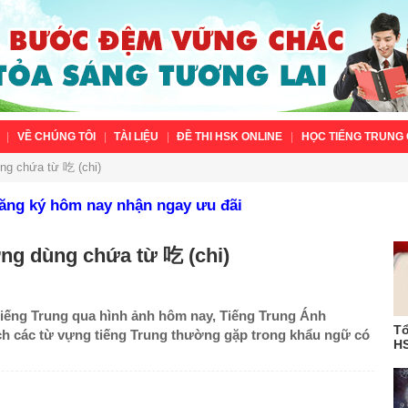
VỀ CHÚNG TÔI
TÀI LIỆU
ĐỀ THI HSK ONLINE
HỌC TIẾNG TRUNG 
ng chứa từ 吃 (chi)
Đăng ký hôm nay nhận ngay ưu đãi
ng dùng chứa từ 吃 (chi)
iếng Trung qua hình ảnh hôm nay, Tiếng Trung Ánh
Tổ
ch các từ vựng tiếng Trung thường gặp trong khẩu ngữ có
HS