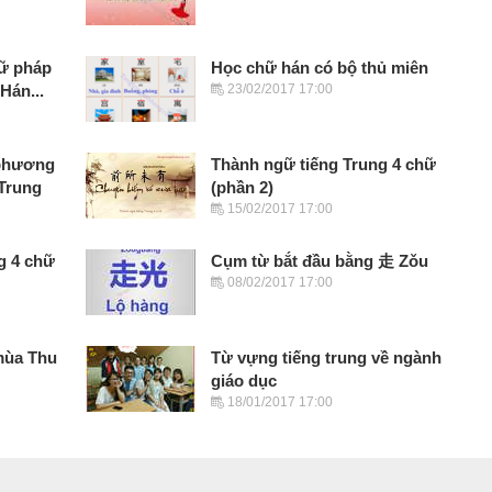
gữ pháp
Học chữ hán có bộ thủ miên
Hán...
23/02/2017 17:00
 phương
Thành ngữ tiếng Trung 4 chữ
 Trung
(phần 2)
15/02/2017 17:00
g 4 chữ
Cụm từ bắt đầu bằng 走 Zǒu
08/02/2017 17:00
mùa Thu
Từ vựng tiếng trung về ngành
giáo dục
18/01/2017 17:00