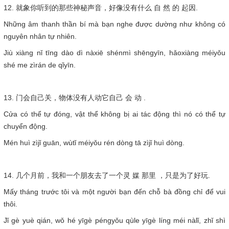
12. 就象你听到的那些神秘声音，好像没有什么 自 然 的 起因.
Những âm thanh thần bí mà bạn nghe được dường như không có
nguyên nhân tự nhiên.
Jiù xiàng nǐ tīng dào dì nàxiē shénmì shēngyīn, hǎoxiàng méiyǒu
shé me zìrán de qǐyīn.
13. 门会自己关，物体没有人动它自己 会 动 .
Cửa có thể tự đóng, vật thể không bị ai tác động thì nó có thể tự
chuyển động.
Mén huì zìjǐ guān, wùtǐ méiyǒu rén dòng tā zìjǐ huì dòng.
14. 几个月前，我和一个朋友去了一个灵 媒 那里 ，只是为了好玩.
Mấy tháng trước tôi và một người bạn đến chỗ bà đồng chỉ để vui
thôi.
Jǐ gè yuè qián, wǒ hé yīgè péngyǒu qùle yīgè líng méi nàlǐ, zhǐ shì