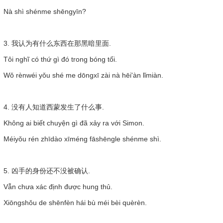
Nà shì shénme shēngyīn?
3. 我认为有什么东西在那黑暗里面.
Tôi nghĩ có thứ gì đó trong bóng tối.
Wǒ rènwéi yǒu shé me dōngxī zài nà hēi'àn lǐmiàn.
4. 没有人知道西蒙发生了什么事.
Không ai biết chuyện gì đã xảy ra với Simon.
Méiyǒu rén zhīdào xīméng fāshēngle shénme shì.
5. 凶手的身份还不没被确认.
Vẫn chưa xác định được hung thủ.
Xiōngshǒu de shēnfèn hái bù méi bèi quèrèn.