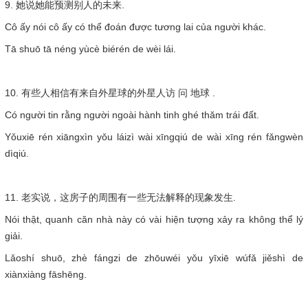
9. 她说她能预测别人的未来.
Cô ấy nói cô ấy có thể đoán được tương lai của người khác.
Tā shuō tā néng yùcè biérén de wèi lái.
10. 有些人相信有来自外星球的外星人访 问 地球 .
Có người tin rằng người ngoài hành tinh ghé thăm trái đất.
Yǒuxiē rén xiāngxìn yǒu láizì wài xīngqiú de wài xīng rén fǎngwèn
dìqiú.
11. 老实说，这房子的周围有一些无法解释的现象发生.
Nói thật, quanh căn nhà này có vài hiện tượng xảy ra không thể lý
giải.
Lǎoshí shuō, zhè fángzi de zhōuwéi yǒu yīxiē wúfǎ jiěshì de
xiànxiàng fāshēng.