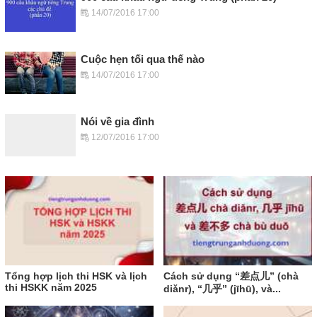
14/07/2016 17:00
Cuộc hẹn tối qua thế nào
14/07/2016 17:00
Nói về gia đình
12/07/2016 17:00
Tổng hợp lịch thi HSK và lịch
Cách sử dụng “差点儿” (chà
thi HSKK năm 2025
diǎnr), “几乎” (jīhū), và...