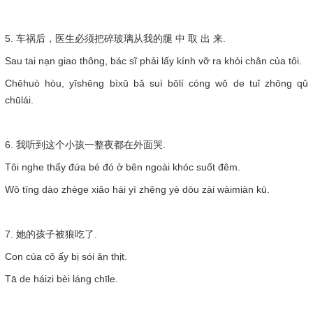
5. 车祸后，医生必须把碎玻璃从我的腿 中 取 出 来.
Sau tai nạn giao thông, bác sĩ phải lấy kính vỡ ra khỏi chân của tôi.
Chēhuò hòu, yīshēng bìxū bǎ suì bōlí cóng wǒ de tuǐ zhōng qǔ
chūlái.
6. 我听到这个小孩一整夜都在外面哭.
Tôi nghe thấy đứa bé đó ở bên ngoài khóc suốt đêm.
Wǒ tīng dào zhège xiǎo hái yī zhěng yè dōu zài wàimiàn kū.
7. 她的孩子被狼吃了.
Con của cô ấy bị sói ăn thịt.
Tā de háizi bèi láng chīle.