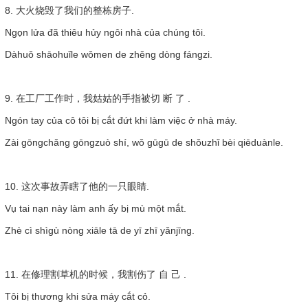
8. 大火烧毁了我们的整栋房子.
Ngọn lửa đã thiêu hủy ngôi nhà của chúng tôi.
Dàhuǒ shāohuǐle wǒmen de zhěng dòng fángzi.
9. 在工厂工作时，我姑姑的手指被切 断 了 .
Ngón tay của cô tôi bị cắt đứt khi làm việc ở nhà máy.
Zài gōngchǎng gōngzuò shí, wǒ gūgū de shǒuzhǐ bèi qiēduànle.
10. 这次事故弄瞎了他的一只眼睛.
Vụ tai nạn này làm anh ấy bị mù một mắt.
Zhè cì shìgù nòng xiāle tā de yī zhī yǎnjīng.
11. 在修理割草机的时候，我割伤了 自 己 .
Tôi bị thương khi sửa máy cắt cỏ.