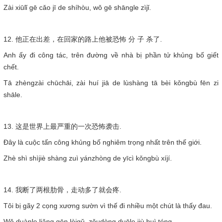
Zài xiūlǐ gē cǎo jī de shíhòu, wǒ gē shāngle zìjǐ.
12. 他正在出差，在回家的路上他被恐怖 分 子 杀了.
Anh ấy đi công tác, trên đường về nhà bị phần tử khủng bố giết
chết.
Tā zhèngzài chūchāi, zài huí jiā de lùshàng tā bèi kǒngbù fēn zi
shāle.
13. 这是世界上最严重的一次恐怖袭击.
Đây là cuộc tấn công khủng bố nghiêm trọng nhất trên thế giới.
Zhè shì shìjiè shàng zuì yánzhòng de yīcì kǒngbù xíjí.
14. 我断了两根肋骨，走动多了就会疼.
Tôi bị gãy 2 cọng xương sườn vì thế đi nhiều một chút là thấy đau.
Wǒ duànle liǎng gēn lèigǔ, zǒudòng duōle jiù huì téng.