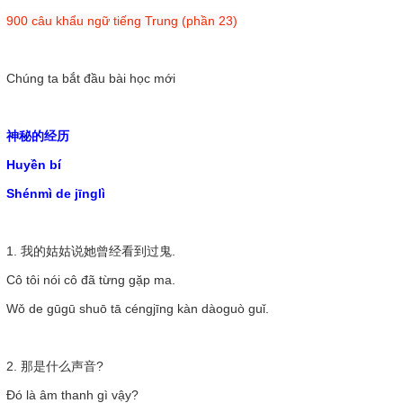
900 câu khẩu ngữ tiếng Trung (phần 23)
Chúng ta bắt đầu bài học mới
神秘的经历
Huyền bí
Shénmì de jīnglì
1. 我的姑姑说她曾经看到过鬼.
Cô tôi nói cô đã từng gặp ma.
Wǒ de gūgū shuō tā céngjīng kàn dàoguò guǐ.
2. 那是什么声音?
Đó là âm thanh gì vậy?