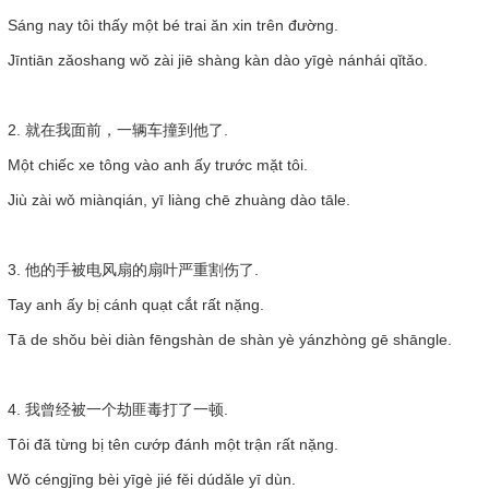
Sáng nay tôi thấy một bé trai ăn xin trên đường.
Jīntiān zǎoshang wǒ zài jiē shàng kàn dào yīgè nánhái qǐtǎo.
2. 就在我面前，一辆车撞到他了.
Một chiếc xe tông vào anh ấy trước mặt tôi.
Jiù zài wǒ miànqián, yī liàng chē zhuàng dào tāle.
3. 他的手被电风扇的扇叶严重割伤了.
Tay anh ấy bị cánh quạt cắt rất nặng.
Tā de shǒu bèi diàn fēngshàn de shàn yè yánzhòng gē shāngle.
4. 我曾经被一个劫匪毒打了一顿.
Tôi đã từng bị tên cướp đánh một trận rất nặng.
Wǒ céngjīng bèi yīgè jié fěi dúdǎle yī dùn.