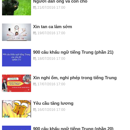
Người đàn ông và con chó
21/07/2016 17:00
Xin tan ca làm sớm
19/07/2016 17:00
900 câu khẩu ngữ tiếng Trung (phần 21)
18/07/2016 17:00
Xin nghỉ ốm, nghỉ phép trong tiếng Trung
17/07/2016 17:00
Yêu cầu tăng lương
16/07/2016 17:00
900 câu khẩu ngữ tiếng Trung (phần 20)