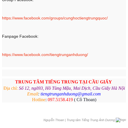
https://www.facebook.com/groups/cunghoctiengtrungquoc/
Fanpage Facebook:
https://www.facebook.com/tiengtrunganhduong/
TRUNG TÂM TIẾNG TRUNG
TẠI CẦU GIẤY
Địa chỉ:
Số 12, ngõ93, Hồ Tùng Mậu, Mai Dịch, Cầu Giấy Hà Nội
Email
:
tiengtrunganhduong@gmail.com
Hotline
:
097.5158.419
( Cô Thoan)
|
Trung tâm Tiếng Trung Ánh Dương
Nguyễn Thoan