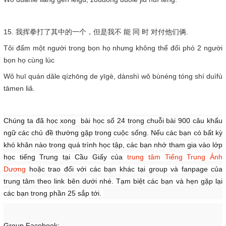
15. 我挥拳打了其中的一个，但是我不 能 同 时 对付他们俩.
Tôi đấm một người trong bọn họ nhưng không thể đối phó 2 người
bọn họ cùng lúc
Wǒ huī quán dǎle qízhōng de yīgè, dànshì wǒ bùnéng tóng shí duìfù
tāmen liǎ.
Chúng ta đã học xong bài học số 24 trong chuỗi bài 900 câu khẩu
ngữ các chủ đề thường gặp trong cuộc sống. Nếu các bạn có bất kỳ
khó khăn nào trong quá trình học tập, các bạn nhớ tham gia vào lớp
học tiếng Trung tại Cầu Giấy của
trung tâm Tiếng Trung Ánh
Dương
hoặc trao đổi với các bạn khác tại group và fanpage của
trung tâm theo link bên dưới nhé. Tạm biệt các bạn và hẹn gặp lại
các bạn trong phần 25 sắp tới.
Group Facebook: