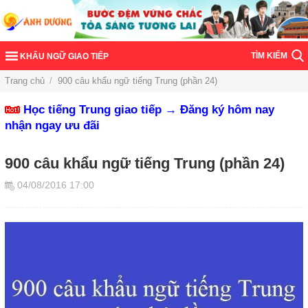
TÌM KIẾM
KHẨU NGỮ GIAO TIẾP
Trang chủ
/
900 câu khẩu ngữ tiếng Trung (phần 24)
Học tiếng Trung giao tiếp → Đăng ký hôm nay
nhận ngay ưu đãi
900 câu khẩu ngữ tiếng Trung (phần 24)
04/08/2016 17:00