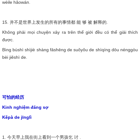
wèile hǎowán.
15. 并不是世界上发生的所有的事情都 能 够 被 解释的.
Không phải mọi chuyện xảy ra trên thế giới đều có thể giải thích
được.
Bìng bùshì shìjiè shàng fāshēng de suǒyǒu de shìqíng dōu nénggòu
bèi jiěshì de.
可怕的经历
Kinh nghiệm đáng sợ
Kěpà de jīnglì
1. 今天早上我在街上看到一个男孩乞 讨 .