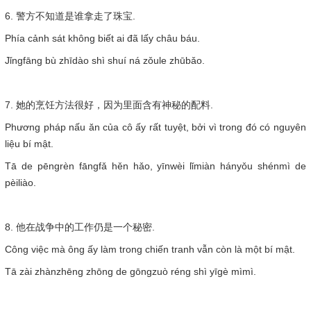
6. 警方不知道是谁拿走了珠宝.
Phía cảnh sát không biết ai đã lấy châu báu.
Jǐngfāng bù zhīdào shì shuí ná zǒule zhūbǎo.
7. 她的烹饪方法很好，因为里面含有神秘的配料.
Phương pháp nấu ăn của cô ấy rất tuyệt, bởi vì trong đó có nguyên
liệu bí mật.
Tā de pēngrèn fāngfǎ hěn hǎo, yīnwèi lǐmiàn hányǒu shénmì de
pèiliào.
8. 他在战争中的工作仍是一个秘密.
Công việc mà ông ấy làm trong chiến tranh vẫn còn là một bí mật.
Tā zài zhànzhēng zhōng de gōngzuò réng shì yīgè mìmì.