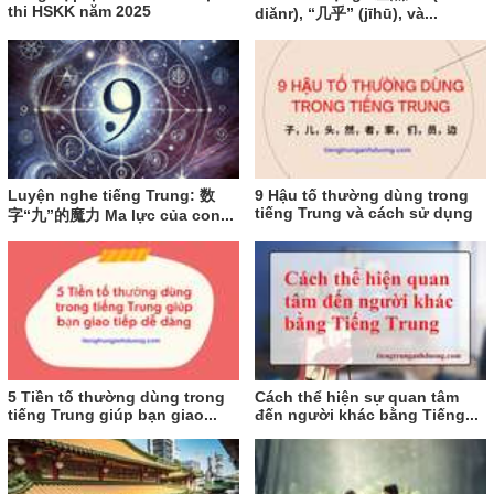
thi HSKK năm 2025
diǎnr), “几乎” (jīhū), và...
Luyện nghe tiếng Trung: 数
9 Hậu tố thường dùng trong
tiếng Trung và cách sử dụng
字“九”的魔力 Ma lực của con...
5 Tiền tố thường dùng trong
Cách thể hiện sự quan tâm
tiếng Trung giúp bạn giao...
đến người khác bằng Tiếng...