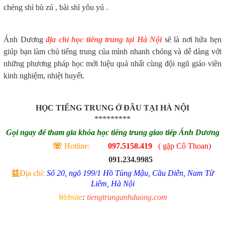
chéng shì bù zú , bài shì yǒu yú .
Ánh Dương
địa chỉ học tiếng trung tại Hà Nội
sẽ là nơi hứa hẹn
giúp bạn làm chủ tiếng trung của mình nhanh chóng và dễ dàng với
những phương pháp học mới hiệu quả nhất cùng đội ngũ giáo viên
kinh nghiệm, nhiệt huyết.
HỌC TIẾNG TRUNG Ở ĐÂU TẠI HÀ NỘI
*********
Gọi ngay để tham gia khóa học tiếng trung giao tiếp Ánh Dương
☏
Hotline:
097.5158.419
( gặp Cô Thoan)
091.234.9985
益
Địa chỉ:
Số 20, ngõ 199/1 Hồ Tùng Mậu, Cầu Diễn, Nam Từ
Liêm, Hà Nội
Website
:
tiengtrunganhduong.com