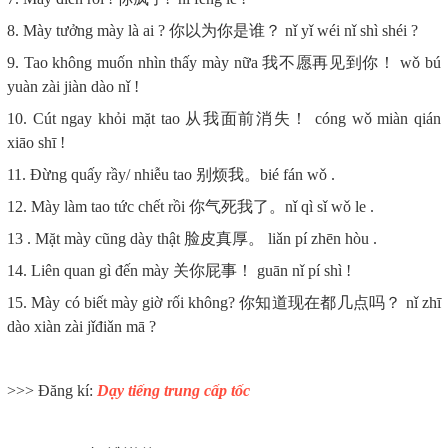
8. Mày tưởng mày là ai ? 你以为你是谁？ nǐ yǐ wéi nǐ shì shéi ?
9. Tao không muốn nhìn thấy mày nữa 我不愿再见到你！ wǒ bú
yuàn zài jiàn dào nǐ !
10. Cút ngay khỏi mặt tao 从我面前消失！ cóng wǒ miàn qián
xiāo shī !
11. Đừng quấy rầy/ nhiễu tao 别烦我。bié fán wǒ .
12. Mày làm tao tức chết rồi 你气死我了。nǐ qì sǐ wǒ le .
13 . Mặt mày cũng dày thật 脸皮真厚。 liǎn pí zhēn hòu .
14. Liên quan gì đến mày 关你屁事！ guān nǐ pí shì !
15. Mày có biết mày giờ rối không? 你知道现在都几点吗？ nǐ zhī
dào xiàn zài jǐđiǎn mā ?
>>> Đăng kí:
Dạy tiếng trung cấp tốc