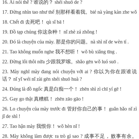
16. Ai nói thế ? 谁说的？ shéi shuō de ?
17. Đừng nhìn tao như thế 别那样看着我。bié nà yàng kàn zhe wǒ
18. Chết đi 去死吧！ qù sǐ bā !
19. Đồ tạp chủng 你这杂种！ nǐ zhè zá zhǒng !
20. Đó là chuyện của mày. 那是你的问题。nà shì nǐ de wèn tí .
21. Tao không muốn nghe 我不想听！ wǒ bù xiǎng tīng .
22. Đừng lôi thôi nữa 少跟我罗嗦。shǎo gēn wǒ luó suō .
23. Mày nghĩ mày đang nói chuyện với ai ? 你以为你在跟谁说
话？ nǐ yǐ wéi nǐ zài gēn shéi shuō huà ?
24. Đúng là đồ ngốc 真是白痴一个！ zhēn shì zì chī yí gē !
25. Gay go thật 真糟糕！ zhēn zāo gāo !
26. Lo chuyện của mày trước đi 管好你自己的事！ guǎn hǎo nǐ zì
jǐ de shì !
27. Tao hận mày 我恨你！ wǒ hèn nǐ !
28. Mày không làm được ra trò gì sao ? 成事不足，败事有余。