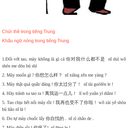
Chửi thề trong tiếng Trung
Khẩu ngữ nóng trong tiếng Trung
1.Đối với tao, mày không là gì cả 你对我什么都不是 nǐ duì wǒ
shén me dōu bú shì
2. Mày muốn gì ? 你想怎么样？ nǐ xiǎng zěn me yàng ?
3. Mày thật quá quắt/ đáng ! 你太过分了！ nǐ tài guòfèn le !
4. Hãy tránh xa tao ra ! 离我远一点儿！ lí wǒ yuǎn yì diǎnr !
5. Tao chịu hết nổi mày rồi ! 我再也受不了你啦 ! wǒ zài yě shòu
bù liǎo nǐ lā !
6. Do tự mày chuốc lấy 你自找的 . nǐ zì zhǎo de .
7. Mày điên rồi ! 你疯了! nǐ fēng le !