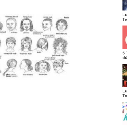
Lu
Tr
5 
dù
Lu
Tr