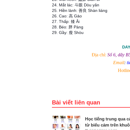
24. Mắt lác: 斗眼 Dòu yǎn
25. Hiền lành: 善良 Shàn liáng
26. Cao: 高 Gāo
27. Thấp: 矮 Ǎi
28. Béo: 胖 Pàng
29. Gầy: 瘦 Shòu
DAY
Địa chỉ:
Số 6, dãy 
Email
:
t
Hotlin
Bài viết liên quan
Học tiếng trung qua 
từ biểu cảm trên khu