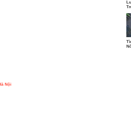
Lu
Tr
Tì
N
Hà Nội