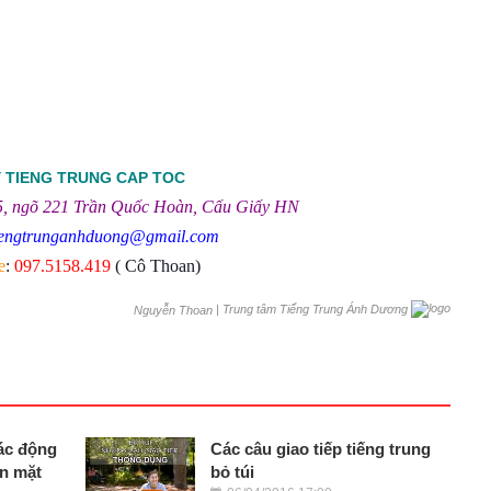
 TIENG TRUNG CAP TOC
B5, ngõ 221 Trần Quốc Hoàn, Cấu Giấy HN
iengtrunganhduong@gmail.com
e
:
097.5158.419
( Cô Thoan)
|
Trung tâm Tiếng Trung Ánh Dương
Nguyễn Thoan
các động
Các câu giao tiếp tiếng trung
ôn mặt
bỏ túi