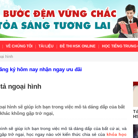
VỀ CHÚNG TÔI
TÀI LIỆU
ĐỀ THI HSK ONLINE
HỌC TIẾNG TRUNG 
ại hình
Đăng ký hôm nay nhận ngay ưu đãi
tả ngoại hình
oại hình sẽ giúp ích bạn trong việc mô tả dáng dấp của bất
Tổ
i khác không gặp trở ngại,
HS
hình sẽ giúp ích bạn trong việc mô tả dáng dấp của bất cứ ai, và
 gặp trở ngại, học ngay nào với kiến thức chia sẻ của
khóa học