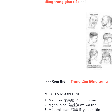
tiếng trung giao tiếp
nhé!
>>> Xem thêm:
Trung tâm tiếng trung
MIÊU TẢ NGOẠI HÌNH:
1. Mặt tròn: 苹果脸 Píng guǒ liǎn
2. Mặt búp bê: 娃娃脸 wá wa liǎn
3. Mặt trái xoan: 鸭蛋脸 yā dān liǎn