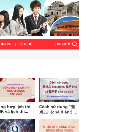
TÌM KIẾM
ONLINE
LIÊN HỆ
ng hợp lịch thi
Cách sử dụng “差
K và lịch thi...
点儿” (chà diǎnr),...