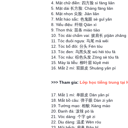
4. Mặt chữ điền: 四方脸 sì fāng liǎn
5. Mặt dài 长方脸: Cháng fāng liǎn
6. Mặt nhọn 尖脸: Jiān liǎn
7. Mắt háo sắc: 色鬼眼 sè guǐ yǎn
8. Yiểu điệu: 纤细 Qiān xì
9. Thon thả: 苗条 miáo tiào
10. Tóc dài chấm vai: 披肩长 pījiān zhǎng
11. Tóc đuôi ngựa: 马尾 mǎ wěi
12. Tóc bổ đôi: 分头 Fēn tóu
13. Tóc đen: 乌黑头发 wū hēi tóu fā
14. Tóc nâu: 棕色头发 Zōng sè tóu fā
15. Mày lá liễu: 柳叶眉 liǔyě méi
16. Mắt 2 mí: 双眼皮 Shuāng yǎn pí
>>> Tham gia:
Lớp học tiếng trung tại 
17. Mắt 1 mí: 单眼皮 Dān yǎn pí
18. Mắt bồ câu: 弹子眼 Dàn zi yǎn
19. Tướng mạo: 相貌 Xiàng mào
20. Đanh đá: 泼辣 pō là
21. Vóc dáng: 个字 gē zi
22. Dịu dàng: 温柔 Wēn róu
23. Mũi hếch: 扁鼻 Biǎn bǐ