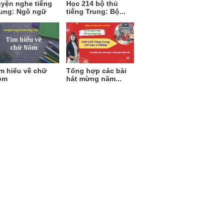
yện nghe tiếng
Học 214 bộ thủ
ung: Ngô ngữ
tiếng Trung: Bộ...
m hiểu về chữ
Tổng hợp các bài
ôm
hát mừng năm...