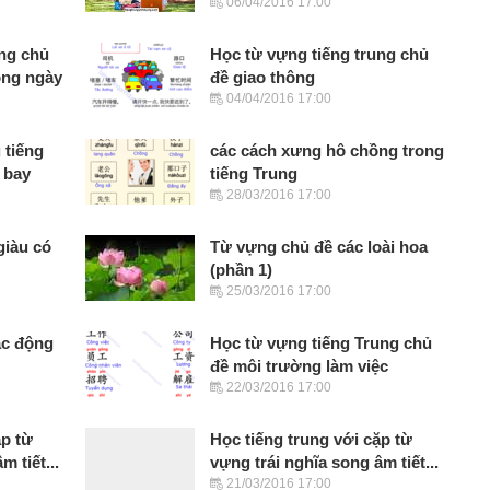
06/04/2016 17:00
ung chủ
Học từ vựng tiếng trung chủ
ong ngày
đề giao thông
04/04/2016 17:00
 tiếng
các cách xưng hô chồng trong
 bay
tiếng Trung
28/03/2016 17:00
giàu có
Từ vựng chủ đề các loài hoa
(phần 1)
25/03/2016 17:00
ác động
Học từ vựng tiếng Trung chủ
đề môi trường làm việc
22/03/2016 17:00
ặp từ
Học tiếng trung với cặp từ
m tiết...
vựng trái nghĩa song âm tiết...
21/03/2016 17:00