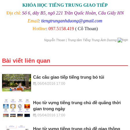
KHÓA HỌC TIẾNG TRUNG GIAO TIẾP
Địa chỉ:
Số 6, dãy B5, ngõ 221 Trần Quốc Hoàn, Cấu Giấy HN
Email
:
tiengtrunganhduong@gmail.com
Hotline
:
097.5158.419
( Cô Thoan)
|
Trung tâm Tiếng Trung Ánh Dương
Nguyễn Thoan
Bài viết liên quan
Các câu giao tiếp tiếng trung bỏ túi
06/04/2016 17:00
Học từ vựng tiếng trung chủ đề quãng thời
gian trong ngày
05/04/2016 17:00
Học từ vựng tiếng trung chủ đề giao thông