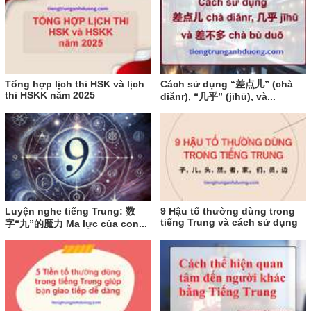
Tổng hợp lịch thi HSK và lịch
Cách sử dụng “差点儿” (chà
thi HSKK năm 2025
diǎnr), “几乎” (jīhū), và...
Luyện nghe tiếng Trung: 数
9 Hậu tố thường dùng trong
tiếng Trung và cách sử dụng
字“九”的魔力 Ma lực của con...