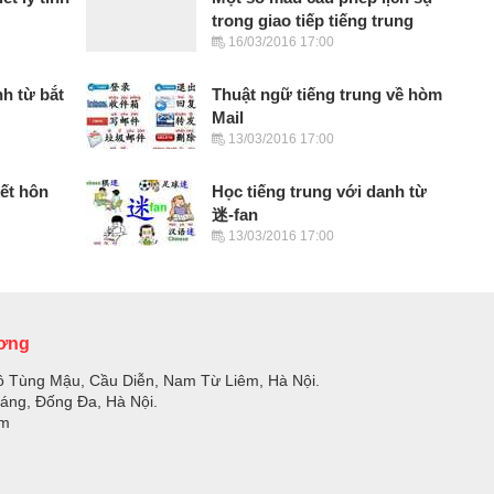
trong giao tiếp tiếng trung
16/03/2016 17:00
nh từ bắt
Thuật ngữ tiếng trung về hòm
Mail
13/03/2016 17:00
kết hôn
Học tiếng trung với danh từ
迷-fan
13/03/2016 17:00
ương
ồ Tùng Mậu, Cầu Diễn, Nam Từ Liêm, Hà Nội.
Láng, Đống Đa, Hà Nội.
om