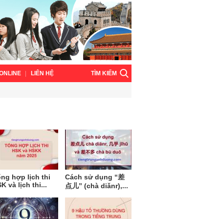
TÌM KIẾM
ONLINE
LIÊN HỆ
ng hợp lịch thi
Cách sử dụng “差
K và lịch thi...
点儿” (chà diǎnr),...