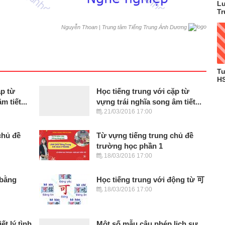
Lu
Tr
|
Trung tâm Tiếng Trung Ánh Dương
Nguyễn Thoan
Tu
HS
ặp từ
Học tiếng trung với cặp từ
m tiết...
vựng trái nghĩa song âm tiết...
21/03/2016 17:00
chủ đề
Từ vựng tiếng trung chủ đề
trường học phần 1
18/03/2016 17:00
 bằng
Học tiếng trung với động từ 可
18/03/2016 17:00
ết lý tình
Một số mẫu câu phép lịch sự