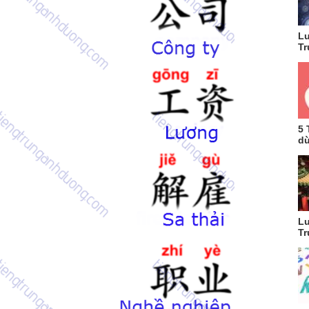
Lu
Tr
5 
dù
Lu
Tr