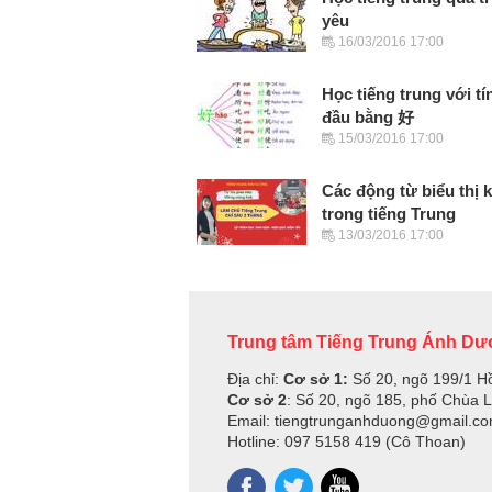
yêu
16/03/2016 17:00
Học tiếng trung với tí
đầu bằng 好
15/03/2016 17:00
Các động từ biểu thị 
trong tiếng Trung
13/03/2016 17:00
Trung tâm Tiếng Trung Ánh D
Địa chỉ:
Cơ sở 1:
Số 20, ngõ 199/1 H
Cơ sở 2
: Số 20, ngõ 185, phố Chùa 
Email: tiengtrunganhduong@gmail.c
Hotline: 097 5158 419 (Cô Thoan)